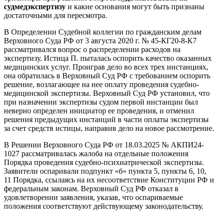
судмедэкспертизу
и какие основания могут быть признаны
достаточными для пересмотра.
В Определении Судебной коллегии по гражданским делам
Верховного Суда РФ от 3 августа 2020 г. № 45-КГ20-8-К7
рассматривался вопрос о распределении расходов на
экспертизу. Истица П. пыталась оспорить качество оказанных
медицинских услуг. Проиграв дело во всех трех инстанциях,
она обратилась в Верховный Суд РФ с требованием оспорить
решение, возлагающее на нее оплату проведения судебно-
медицинской экспертизы. Верховный Суд РФ установил, что
при назначении экспертизы судом первой инстанции был
неверно определен инициатор ее проведения, и отменил
решения предыдущих инстанций в части оплаты экспертизы
за счет средств истицы, направив дело на новое рассмотрение.
В Решении Верховного Суда РФ от 18.03.2025 № АКПИ24-
1027 рассматривалась жалоба на отдельные положения
Порядка проведения судебно-психиатрической экспертизы.
Заявители оспаривали подпункт «б» пункта 5, пункты 6, 10,
11 Порядка, ссылаясь на их несоответствие Конституции РФ и
федеральным законам. Верховный Суд РФ отказал в
удовлетворении заявления, указав, что оспариваемые
положения соответствуют действующему законодательству.