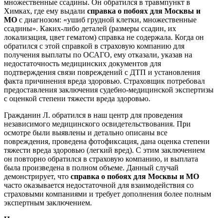
множественные ссадины. Он обратился в травмпункт в
Химках, где ему выдали
справка о побоях для Москвы и
МО
с диагнозом: «ушиб грудной клетки, множественные
ссадины». Каких-либо деталей (размеры ссадин, их
локализация, цвет гематом) справка не содержала. Когда он
обратился с этой справкой в страховую компанию для
получения выплаты по ОСАГО, ему отказали, указав на
недостаточность медицинских документов для
подтверждения связи повреждений с ДТП и установления
факта причинения вреда здоровью. Страховщик потребовал
предоставления заключения судебно-медицинской экспертизы
с оценкой степени тяжести вреда здоровью.
Гражданин Л. обратился в наш центр для проведения
независимого медицинского освидетельствования. При
осмотре были выявлены и детально описаны все
повреждения, проведена фотофиксация, дана оценка степени
тяжести вреда здоровью (легкий вред). С этим заключением
он повторно обратился в страховую компанию, и выплата
была произведена в полном объеме. Данный случай
демонстрирует, что
справка о побоях для Москвы и МО
часто оказывается недостаточной для взаимодействия со
страховыми компаниями и требует дополнения более полным
экспертным заключением.