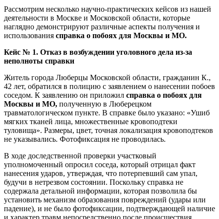
Рассмотрим несколько научно-практических кейсов из нашей
деятельности в Москве и Московской области, которые
наглядно демонстрируют различные аспекты получения и
использования
справка о побоях для Москвы и МО.
Кейс № 1. Отказ в возбуждении уголовного дела из-за
неполноты справки
Житель города Люберцы Московской области, гражданин К.,
42 лет, обратился в полицию с заявлением о нанесении побоев
соседом. К заявлению он приложил
справка о побоях для
Москвы и МО,
полученную в Люберецком
травматологическом пункте. В справке было указано: «Ушиб
мягких тканей лица, множественные кровоподтеки
туловища». Размеры, цвет, точная локализация кровоподтеков
не указывались. Фотофиксация не проводилась.
В ходе доследственной проверки участковый
уполномоченный опросил соседа, который отрицал факт
нанесения ударов, утверждая, что потерпевший сам упал,
будучи в нетрезвом состоянии. Поскольку справка не
содержала детальной информации, которая позволила бы
установить механизм образования повреждений (удары или
падение), и не было фотофиксации, подтверждающей наличие
и характер травм непосредственно после происшествия,