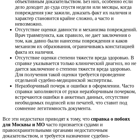
объективным доказательством. Без них, особенно если
дело доходит до суда спустя недели или месяцы, когда
повреждения уже зажили, доказать факт их наличия и
характер становится крайне сложно, а часто и
невозможно.
Отсутствие оценки давности и механизма повреждений.
Врач травмпункта, как правило, не дает заключения о
том, как давно были нанесены повреждения и каков
механизм их образования, ограничиваясь констатацией
факта их наличия.
Отсутствие оценки степени тяжести вреда здоровью. В
справке указывается только клинический диагноз, но не
дается заключение о степени тяжести вреда здоровью.
Для получения такой оценки требуется проведение
отдельной судебно-медицинской экспертизы.
Неразборчивый почерк и ошибки в оформлении. Часто
справки заполняются от руки неразборчивым почерком,
встречаются ошибки в анкетных данных, отсутствие
необходимых подписей или печатей, что ставит под
сомнение легитимность документа.
Все эти недостатки приводят к тому, что
справка о побоях
для Москвы и МО
часто признается судами и
правоохранительными органами недостаточным
доказательством, и требуется назначение судебно-