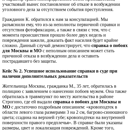
участковый вынес постановление об отказе в возбуждении
уголовного дела за отсутствием события преступления.
Гражданин К. обратился к нам за консультацией. Мы
разъяснили ему, что из-за неполноты первичной справки и
отсутствия фотофиксации, а также в связи с тем, что с
момента происшествия прошло более двух недель и
повреждения зажили, доказать факт насилия будет крайне
сложно. Данный случай демонстрирует, что
справка о побоях
для Москвы и МО
с неполным описанием может стать
причиной отказа в возбуждении дела и оставить
пострадавшего без защиты.
Кейс № 2. Успешное использование справки в суде при
наличии дополнительных доказательств
Жительница Москвы, гражданка М., 35 лет, обратилась в
полицию с заявлением о нанесении побоев мужем. Она также
обратилась в травмпункт по месту жительства в районе
Строгино, где ей выдали
справка о побоях для Москвы и
МО
с достаточно подробным описанием: «кровоподтек в
области левого глаза размерами 3 на 2 см, багрово-синюшного
цвета; ссадина на верхней губе; кровоподтеки на внутренней
поверхности правого предплечья». В справке были указаны
размеры, цвет и локализация повреждений. Кроме того,