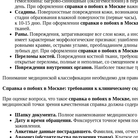
гемоглобина: багрово-синюшный (оксигемоглобин) в первы
день. При оформлении
справки о побоях в Москве
важн
Ссадины.
Поверхностные повреждения кожи, возникающи
стадии образования влажной поверхности (первые часы), 
к 10-15 дню. При оформлении
справки о побоях в Моск
тканей.
Раны.
Повреждения, затрагивающие все слои кожи, а ин
имеет характерные морфологические признаки: ушибленн
ровными краями, острыми углами, преобладанием длины
зубных дуг. При оформлении
справки о побоях в Москв
Переломы костей.
Повреждения костной ткани, требующ
открытые переломы, полные и неполные, со смещением и
Повреждения внутренних органов.
Наиболее тяжелые т
Понимание медицинской классификации необходимо для прави
Справка о побоях в Москве: требования к клиническому с
При оценке вопроса, что такое
справка о побоях в Москве,
нео
медицинской точки зрения качественная справка должна содер
Шапку документа.
Полное наименование медицинского у
Дату и время обращения.
Фиксируется точное время по
заживления.
Анкетные данные пострадавшего.
Фамилия, имя, отчес
Анамнез (обстоятельства получения травм).
Краткое оп