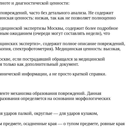
ноте и диагностической ценности:
повреждений, часто без детального анализа. Не содержит
нская ценность: низкая, так как не позволяет полноценно
едицинской экспертизы Москвы, содержит более подробное
ным ожиданием (очереди могут составлять недели), что
ицинских экспертиз», содержит полное описание повреждений,
копия, спектрофотометрия). Медицинская ценность: высокая,
оскве, если пострадавший обращался за медицинской
я только как дополнительный документ.
инической информации, а не просто краткой справки.
менте механизма образования повреждений. Данная
бразования определяется на основании морфологических
 ударов палкой, округлые — для ударов кулаком,
м предмете, осадненные края — о тупом предмете, ровные края