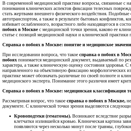
В современной медицинской практике вопросы, связанные с н
понимания клинических аспектов фиксации телесных поврежде
стать жертвами внешнего физического воздействия. Подобные
автотранспортом, а также в результате бытовых конфликтов, ко
избивает ослабленного, возрастного либо находящегося в сост
побоях в Москве
с медицинской точки зрения, каково ее клин
статье с позиций медицинской науки и клинической практики 
Справка о побоях в Москве: понятие и медицинское значени
При исследовании вопроса, что такое
справка о побоях в Мос
побоях
понимается медицинский документ, выдаваемый по рез
характера, а также клиническую оценку состояния здоровья. С
направленного на объективную фиксацию морфологических изм
практике может обозначать различные по своей полноте и клин
медицинского эксперта. Понимание этого различия имеет крит
Справка о побоях в Москве: медицинская классификация 
Рассматривая вопрос, что такое
справка о побоях в Москве,
не
документе. С клинической точки зрения выделяются следующ
Кровоподтеки (гематомы).
Возникают вследствие разры
клетчатки излившейся кровью. Клиническая картина зав
появляются через несколько минут после травмы, глубоки