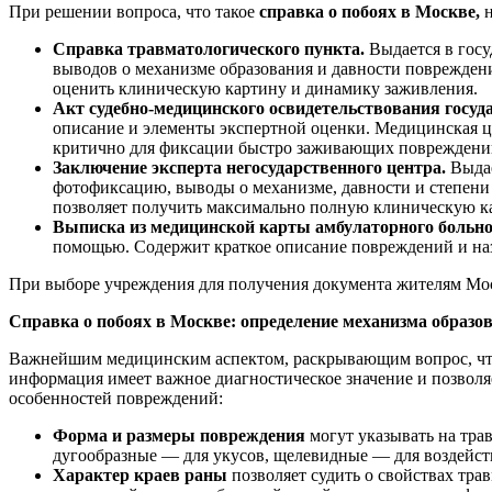
При решении вопроса, что такое
справка о побоях в Москве,
н
Справка травматологического пункта.
Выдается в гос
выводов о механизме образования и давности повреждени
оценить клиническую картину и динамику заживления.
Акт судебно-медицинского освидетельствования госуд
описание и элементы экспертной оценки. Медицинская це
критично для фиксации быстро заживающих повреждени
Заключение эксперта негосударственного центра.
Выда
фотофиксацию, выводы о механизме, давности и степени 
позволяет получить максимально полную клиническую ка
Выписка из медицинской карты амбулаторного больно
помощью. Содержит краткое описание повреждений и назн
При выборе учреждения для получения документа жителям Мос
Справка о побоях в Москве: определение механизма образо
Важнейшим медицинским аспектом, раскрывающим вопрос, чт
информация имеет важное диагностическое значение и позволя
особенностей повреждений:
Форма и размеры повреждения
могут указывать на тра
дугообразные — для укусов, щелевидные — для воздейст
Характер краев раны
позволяет судить о свойствах тр