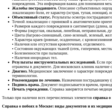
повреждения. Эта информация важна для понимания мех
Жалобы пострадавшего.
Описание субъективных ощущен
локализацию боли, ее характер (острая, тупая, ноющая), 
Объективный статус.
Результаты осмотра пострадавшег
Точной локализации с привязкой к анатомическим ориен
• Размеров каждого повреждения в сантиметрах (длина, ш
• Формы (округлая, овальная, линейная, неправильная, ду
• Цвета (багрово-синюшный, сине-зеленый, зеленый, желт
• Характера краев (ровные, осадненные, с кровоизлияния
• Наличия или отсутствия кровотечения, отделяемого.
• Состояния окружающих тканей (отек, гиперемия, местна
• Болезненности при пальпации.
• Наличия инородных тел.
Результаты инструментальных исследований.
Если про
отражены в документе. Для московских клиник наличие с
Диагноз.
Медицинское заключение о характере поврежде
терминологии.
Рекомендации по лечению.
Назначения пострадавшему (
Подпись врача.
Документ подписывается врачом, провод
Печать учреждения.
Справка заверяется печатью медиц
Только при наличии всех перечисленных элементов
справка о
Справка о побоях в Москве: виды документов и их медицин