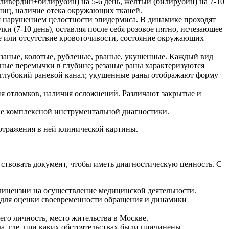
иливердин+билирубин) на 5-6 день, желтый (билирубин) на 7-10
аниц, наличие отека окружающих тканей.
я нарушением целостности эпидермиса. В динамике проходят
и (7-10 день), оставляя после себя розовое пятно, исчезающее
ие или отсутствие кровоточивости, состояние окружающих
езаные, колотые, рубленые, рваные, укушенные. Каждый вид
ные перемычки в глубине; резаные раны характеризуются
 глубокий раневой канал; укушенные раны отображают форму
я отломков, наличия осложнений. Различают закрытые и
ие комплексной инструментальной диагностики.
отражения в ней клинической картины.
ствовать документ, чтобы иметь диагностическую ценность. С
лицензии на осуществление медицинской деятельности.
 для оценки своевременности обращения и динамики
его личность, место жительства в Москве.
да, где, при каких обстоятельствах были причинены