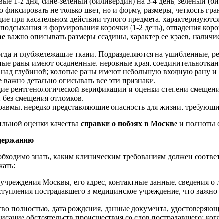
е 1-2 дня, сине-зеленый (биливердин) на 3-4 день, зеленый (б
о фиксировать не только цвет, но и форму, размеры, четкость гр
е при касательном действии тупого предмета, характеризуютс
подсыхания и формирования корочки (1-2 день), отпадения корочк
ве
важно описывать размеры ссадины, характер ее краев, налич
огда и глубжележащие ткани. Подразделяются на ушибленные, р
ые раны имеют осадненные, неровные края, соединительноткан
 над глубиной; колотые раны имеют небольшую входную рану и
е
важно детально описывать все эти признаки.
ие рентгенологической верификации и оценки степени смещени
 без смещения отломков.
равмы, нередко представляющие опасность для жизни, требующ
льной оценки качества
справки о побоях в Москве
и полноты 
одержанию
бходимо знать, каким клиническим требованиям должен соответ
жать:
чреждения Москвы, его адрес, контактные данные, сведения о 
ступления пострадавшего в медицинское учреждение, что важно
тво полностью, дата рождения, данные документа, удостоверяющ
исание обстоятельств происшествия со слов пострадавшего: ког