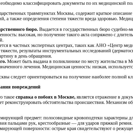
еобходимо классифицировать документы по их медицинской пол
ударственных травмпунктах Москвы, содержит краткое описание 
й, а также определения степени тяжести вреда здоровью. Медици
арственного бюро.
Выдается в государственных бюро судебно-м
нность: высокая, но получение такого акта сопряжено с длитель
й.
ется в частных экспертных центрах, таких как АНО «Центр мед
тяжести, результаты инструментальных исследований (дерматос
ртину в день обращения.
го.
Может быть выдана в поликлинике по месту жительства в М
аченного лечения. Медицинская ценность: низкая, используетс
квы следует ориентироваться на получение наиболее полной кл
вания повреждений
о такое
справка о побоях в Москве,
является отражение в доку
ет реконструировать обстоятельства происшествия. Механизм о
вмирующий предмет: полосовидные кровоподтеки характерны для
вия пальцами рук, крестообразные — для ударов пряжкой ремня.
авмирующей поверхности: острые края свидетельствуют о режуще