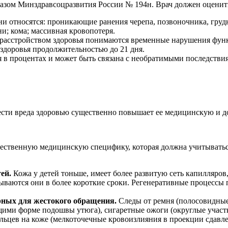
азом Минздравсоцразвития России № 194н. Врач должен оценит
ни относятся: проникающие ранения черепа, позвоночника, гру
и; кома; массивная кровопотеря.
расстройством здоровья понимаются временные нарушения функ
 здоровья продолжительностью до 21 дня.
 в процентах и может быть связана с необратимыми последстви
ести вреда здоровью существенно повышает ее медицинскую и д
ественную медицинскую специфику, которая должна учитыватьс
тей.
Кожа у детей тоньше, имеет более развитую сеть капилляров,
сываются они в более короткие сроки. Регенеративные процессы
рных для жестокого обращения.
Следы от ремня (полосовидные
ими форме подошвы утюга), сигаретные ожоги (округлые участк
альцев на коже (мелкоточечные кровоизлияния в проекции сдавле