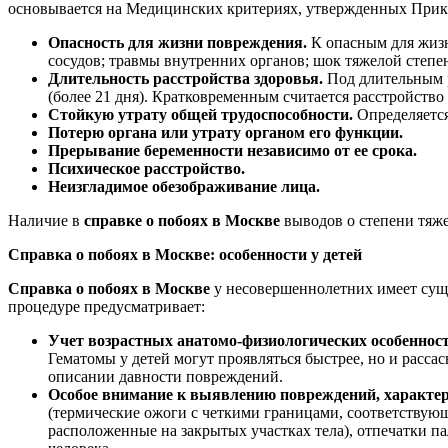
основывается на Медицинских критериях, утвержденных Прик
Опасность для жизни повреждения.
К опасным для жиз
сосудов; травмы внутренних органов; шок тяжелой степен
Длительность расстройства здоровья.
Под длительным 
(более 21 дня). Кратковременным считается расстройство
Стойкую утрату общей трудоспособности.
Определяется
Потерю органа или утрату органом его функции.
Прерывание беременности независимо от ее срока.
Психическое расстройство.
Неизгладимое обезображивание лица.
Наличие в
справке о побоях в Москве
выводов о степени тяж
Справка о побоях в Москве: особенности у детей
Справка о побоях в Москве
у несовершеннолетних имеет сущ
процедуре предусматривает:
Учет возрастных анатомо-физиологических особеннос
Гематомы у детей могут проявляться быстрее, но и расса
описании давности повреждений.
Особое внимание к выявлению повреждений, характе
(термические ожоги с четкими границами, соответствующ
расположенные на закрытых участках тела), отпечатки п