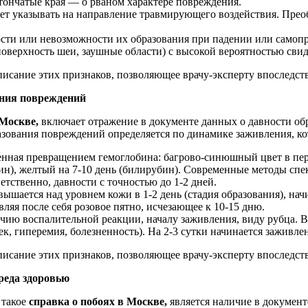
тончатые края — о рваном характере повреждения.
ет указывать на направление травмирующего воздействия. Прео
ости или невозможности их образования при падении или само
поверхность шеи, заушные области) с высокой вероятностью свид
писание этих признаков, позволяющее врачу-эксперту впоследст
ания повреждений
 Москве,
включает отражение в документе данных о давности об
азования повреждений определяется по динамике заживления, ко
енная превращением гемоглобина: багрово-синюшный цвет в перв
ин), желтый на 7-10 день (билирубин). Современные методы сп
етственно, давности с точностью до 1-2 дней.
вышается над уровнем кожи в 1-2 день (стадия образования), начи
вляя после себя розовое пятно, исчезающее к 10-15 дню.
ичию воспалительной реакции, началу заживления, виду рубца. В
к, гиперемия, болезненность). На 2-3 сутки начинается заживле
писание этих признаков, позволяющее врачу-эксперту впоследст
реда здоровью
 такое
справка о побоях в Москве,
является наличие в документ