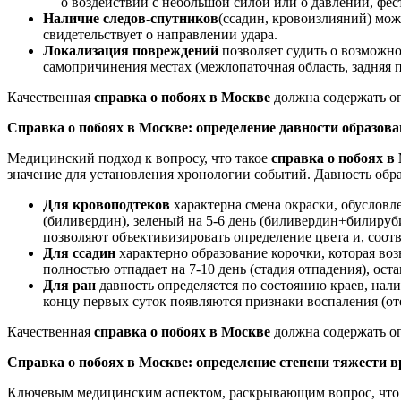
— о воздействии с небольшой силой или о давлении, фес
Наличие следов-спутников
(ссадин, кровоизлияний) мож
свидетельствует о направлении удара.
Локализация повреждений
позволяет судить о возможн
самопричинения местах (межлопаточная область, задняя 
Качественная
справка о побоях в Москве
должна содержать о
Справка о побоях в Москве: определение давности образов
Медицинский подход к вопросу, что такое
справка о побоях в
значение для установления хронологии событий. Давность обр
Для кровоподтеков
характерна смена окраски, обусловл
(биливердин), зеленый на 5-6 день (биливердин+билируб
позволяют объективизировать определение цвета и, соотв
Для ссадин
характерно образование корочки, которая воз
полностью отпадает на 7-10 день (стадия отпадения), оста
Для ран
давность определяется по состоянию краев, нал
концу первых суток появляются признаки воспаления (оте
Качественная
справка о побоях в Москве
должна содержать о
Справка о побоях в Москве: определение степени тяжести в
Ключевым медицинским аспектом, раскрывающим вопрос, что