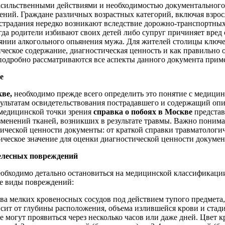
асильственными действиями и необходимостью документального
ний. Граждане различных возрастных категорий, включая взрос
 страдания нередко возникают вследствие дорожно-транспортны
гда родители избивают своих детей либо супруг причиняет вред 
оянии алкогольного опьянения мужа. Для жителей столицы ключе
ическое содержание, диагностическая ценность и как правильно 
подробно рассматриваются все аспекты данного документа прим
е
кве,
необходимо прежде всего определить это понятие с медици
ультатам освидетельствования пострадавшего и содержащий оп
 медицинской точки зрения
справка о побоях в Москве
представ
енений тканей, возникших в результате травмы. Важно понима
ической ценности документы: от краткой справки травматологич
ическое значение для оценки диагностической ценности докумен
телесных повреждений
обходимо детально остановиться на медицинской классификаци
ие виды повреждений:
ва мелких кровеносных сосудов под действием тупого предмет
исит от глубины расположения, объема излившейся крови и ста
е могут проявиться через несколько часов или даже дней. Цвет 