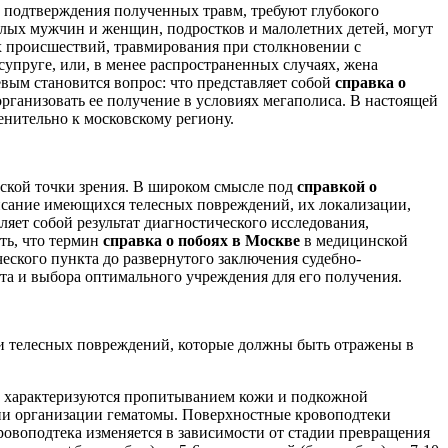
 подтверждения полученных травм, требуют глубокого
лых мужчин и женщин, подростков и малолетних детей, могут
х происшествий, травмирования при столкновении с
супруге, или, в менее распространенных случаях, жена
вым становится вопрос: что представляет собой
справка о
организовать ее получение в условиях мегаполиса. В настоящей
енительно к московскому региону.
нской точки зрения. В широком смысле под
справкой о
исание имеющихся телесных повреждений, их локализации,
ляет собой результат диагностического исследования,
ть, что термин
справка о побоях в Москве
в медицинской
еского пункта до развернутого заключения судебно-
та и выбора оптимального учреждения для его получения.
и телесных повреждений, которые должны быть отражены в
а, характеризуются пропитыванием кожи и подкожной
дии организации гематомы. Поверхностные кровоподтеки
кровоподтека изменяется в зависимости от стадии превращения