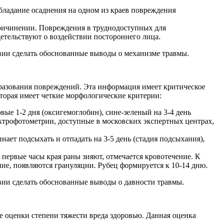
бладание осаднения на одном из краев повреждения
причинении. Повреждения в труднодоступных для
етельствуют о воздействии постороннего лица.
вии сделать обоснованные выводы о механизме травмы.
разования повреждений. Эта информация имеет критическое
торая имеет четкие морфологические критерии:
ые 1-2 дня (оксигемоглобин), сине-зеленый на 3-4 день
ектрофотометрии, доступные в московских экспертных центрах,
нает подсыхать и отпадать на 3-5 день (стадия подсыхания),
 первые часы края раны зияют, отмечается кровотечение. К
ние, появляются грануляции. Рубец формируется к 10-14 дню.
вии сделать обоснованные выводы о давности травмы.
е оценки степени тяжести вреда здоровью. Данная оценка