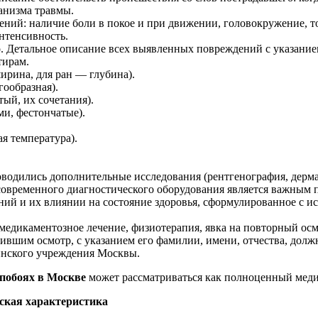
анизма травмы.
ий: наличие боли в покое и при движении, головокружение, то
интенсивность.
о. Детальное описание всех выявленных повреждений с указание
тирам.
ирина, для ран — глубина).
гообразная).
ый, их сочетания).
ми, фестончатые).
я температура).
водились дополнительные исследования (рентгенография, дерма
овременного диагностического оборудования является важным п
ний и их влиянии на состояние здоровья, сформулированное с 
медикаментозное лечение, физиотерапия, явка на повторный осм
ившим осмотр, с указанием его фамилии, имени, отчества, долж
инского учреждения Москвы.
 побоях в Москве
может рассматриваться как полноценный мед
ская характеристика