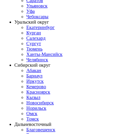
Саратов
Ульяновск
Уфа
Чебоксары
Уральский округ
Екатеринбург
Курган
Салехард
Сургут
Тюмень
Ханты-Мансийск
Челябинск
Сибирский округ
Абакан
Барнаул
Иркутск
Кемерово
Красноярск
Кызыл
Новосибирск
Норильск
Омск
Томск
Дальневосточный
Благовещенск