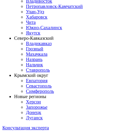
Владивосток
Петропавловск-Камчатский
Улан-Удэ
Хабаровск
Чита
Южно-Сахалинск
Якутск
Северо-Кавказский
Владикавказ
Грозный
Махачкала
Назрань
Нальчик
Ставрополь
Крымский округ
Евпатория
Севастополь
Симферополь
Новые регионы
Херсон
Запорожье
Донецк
Луганск
Консультация эксперта