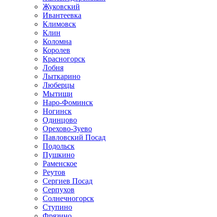
Жуковский
Ивантеевка
Климовск
Клин
Коломна
Королев
Красногорск
Лобня
Лыткарино
Люберцы
Мытищи
Наро-Фоминск
Ногинск
Одинцово
Орехово-Зуево
Павловский Посад
Подольск
Пушкино
Раменское
Реутов
Сергиев Посад
Серпухов
Солнечногорск
Ступино
Фрязино