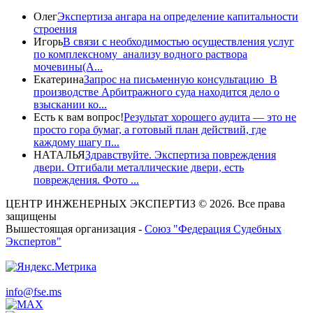
Олег
Экспертиза ангара на определение капитальности
строения
Игорь
В связи с необходимостью осуществления услуг
по комплексному анализу водного раствора
мочевины(A...
Екатерина
Запрос на письменную консультацию В
производстве Арбитражного суда находится дело о
взыскании ко...
Есть к вам вопрос!
Результат хорошего аудита — это не
просто гора бумаг, а готовый план действий, где
каждому шагу п...
НАТАЛЬЯ
Здравствуйте. Экспертиза повреждения
двери. Отгибали металлические двери, есть
повреждения. Фото ...
ЦЕНТР ИНЖЕНЕРНЫХ ЭКСПЕРТИЗ © 2026. Все права
защищены
Вышестоящая организация -
Союз "Федерация Судебных
Экспертов"
info@fse.ms