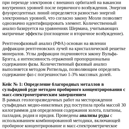
при переходе электронов с внешних орбиталей на вакансии
внутренних уровней после первичного возбуждения. Энергия
флуоресцентных линий определяется разностью энергий
электронных уровней, что согласно закону Мозли позволяет
однозначно идентифицировать элемент. Количественный
анализ базируется на уравнениях Шермана, учитывающих
матричные эффекты (поглощение и вторичное возбуждение).
Рентгенофазовый анализ (РФА) основан на явлении
дифракции рентгеновских лучей на кристаллической решетке
минералов. Углы дифракции подчиняются закону Вульфа-
Брэгга, а интенсивность отражений пропорциональна
содержанию фазы. Количественный фазовый анализ
выполняется методом Ритвельда, позволяющим определять
содержание фаз с погрешностью 1-3% массовых долей.
Кейс № 1: Определение благородных металлов в
сульфидной руде методом пробирного концентрирования с
масс-спектрометрическим завершением
В рамках геологоразведочных работ на месторождении
сульфидных медно-никелевых руд поступила проба массой 30
килограммов для определения содержания золота, платины,
палладия, родия и иридия. Проведены
анализы руды
с
использованием комбинированной методики, включающей
пробирное концентрирование и масс-спектрометрическое