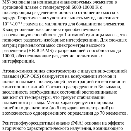
MS) основана на ионизации анализируемых элементов в
аргоновой плазме с температурой 6000-10000 K с
последующим разделением ионов по отношению массы к
заряду. Теоретическая чувствительность метода достигает
10⁻¹²-10⁻¹⁵ грамма на миллилитр для большинства элементов.
Квадрупольные масс-анализаторы обеспечивают
разрешающую способность до 1 атомной единицы массы, что
позволяет разделять изобарные интерференции. Для сложных
матриц применяются масс-спектрометры высокого
разрешения (HR-ICP-MS) с разрешающей способностью до
10000, обеспечивающие разделение полиатомных
интерференций.
Атомно-эмиссионная спектрометрия с индуктивно-связанной
плазмой (ICP-OES) базируется на возбуждении атомов и
ионов в плазме с последующей регистрацией интенсивности
эмиссионных линий. Согласно распределению Больцмана,
заселенность возбужденных состояний экспоненциально
зависит от температуры, что требует стабилизации
плазменного разряда. Метод характеризуется широким
линейным диапазоном (до 6 порядков концентраций) и
возможностью одновременного определения до 70 элементов.
Рентгенофлуоресцентный анализ (РФА) основан на эффекте
вторичного характеристического излучения, возникающего