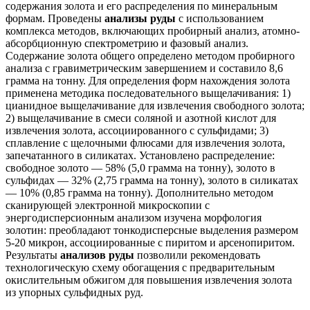
содержания золота и его распределения по минеральным
формам. Проведены
анализы руды
с использованием
комплекса методов, включающих пробирный анализ, атомно-
абсорбционную спектрометрию и фазовый анализ.
Содержание золота общего определено методом пробирного
анализа с гравиметрическим завершением и составило 8,6
грамма на тонну. Для определения форм нахождения золота
применена методика последовательного выщелачивания: 1)
цианидное выщелачивание для извлечения свободного золота;
2) выщелачивание в смеси соляной и азотной кислот для
извлечения золота, ассоциированного с сульфидами; 3)
сплавление с щелочными флюсами для извлечения золота,
запечатанного в силикатах. Установлено распределение:
свободное золото — 58% (5,0 грамма на тонну), золото в
сульфидах — 32% (2,75 грамма на тонну), золото в силикатах
— 10% (0,85 грамма на тонну). Дополнительно методом
сканирующей электронной микроскопии с
энергодисперсионным анализом изучена морфология
золотин: преобладают тонкодисперсные выделения размером
5-20 микрон, ассоциированные с пиритом и арсенопиритом.
Результаты
анализов руды
позволили рекомендовать
технологическую схему обогащения с предварительным
окислительным обжигом для повышения извлечения золота
из упорных сульфидных руд.