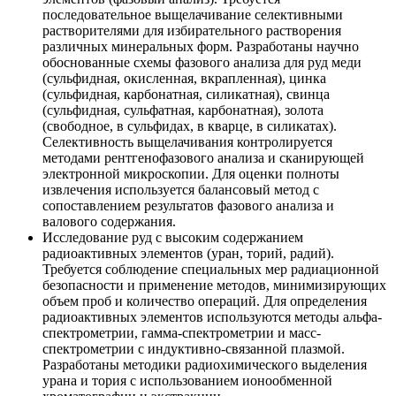
последовательное выщелачивание селективными
растворителями для избирательного растворения
различных минеральных форм. Разработаны научно
обоснованные схемы фазового анализа для руд меди
(сульфидная, окисленная, вкрапленная), цинка
(сульфидная, карбонатная, силикатная), свинца
(сульфидная, сульфатная, карбонатная), золота
(свободное, в сульфидах, в кварце, в силикатах).
Селективность выщелачивания контролируется
методами рентгенофазового анализа и сканирующей
электронной микроскопии. Для оценки полноты
извлечения используется балансовый метод с
сопоставлением результатов фазового анализа и
валового содержания.
Исследование руд с высоким содержанием
радиоактивных элементов (уран, торий, радий).
Требуется соблюдение специальных мер радиационной
безопасности и применение методов, минимизирующих
объем проб и количество операций. Для определения
радиоактивных элементов используются методы альфа-
спектрометрии, гамма-спектрометрии и масс-
спектрометрии с индуктивно-связанной плазмой.
Разработаны методики радиохимического выделения
урана и тория с использованием ионообменной