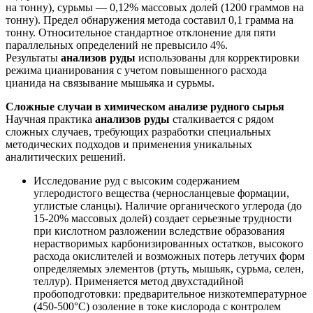
на тонну), сурьмы — 0,12% массовых долей (1200 граммов на
тонну). Предел обнаружения метода составил 0,1 грамма на
тонну. Относительное стандартное отклонение для пяти
параллельных определений не превысило 4%.
Результаты
анализов руды
использованы для корректировки
режима цианирования с учетом повышенного расхода
цианида на связывание мышьяка и сурьмы.
Сложные случаи в химическом анализе рудного сырья
Научная практика
анализов руды
сталкивается с рядом
сложных случаев, требующих разработки специальных
методических подходов и применения уникальных
аналитических решений.
Исследование руд с высоким содержанием
углеродистого вещества (черносланцевые формации,
углистые сланцы). Наличие органического углерода (до
15-20% массовых долей) создает серьезные трудности
при кислотном разложении вследствие образования
нерастворимых карбонизированных остатков, высокого
расхода окислителей и возможных потерь летучих форм
определяемых элементов (ртуть, мышьяк, сурьма, селен,
теллур). Применяется метод двухстадийной
пробоподготовки: предварительное низкотемпературное
(450-500°C) озоление в токе кислорода с контролем