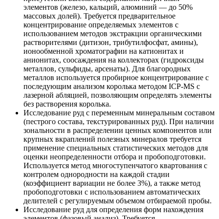
элементов (железо, кальций, алюминий — до 50%
массовых долей). Требуется предварительное
концентрирование определяемых элементов с
использованием методов экстракции органическими
растворителями (дитизон, трибутилфосфат, амины),
ионообменной хроматографии на катионитах и
анионитах, соосаждения на коллекторах (гидроксиды
металлов, сульфиды, арсенаты). Для благородных
металлов используется пробирное концентрирование с
последующим анализом королька методом ICP-MS с
лазерной абляцией, позволяющим определять элементы
без растворения королька.
Исследование руд с переменным минеральным составом
(пестрого состава, текстурированных руд). При наличии
зональности в распределении ценных компонентов или
крупных вкраплений полезных минералов требуется
применение специальных статистических методов для
оценки неопределенности отбора и пробоподготовки.
Используется метод многоступенчатого квартования с
контролем однородности на каждой стадии
(коэффициент вариации не более 3%), а также метод
пробоподготовки с использованием автоматических
делителей с регулируемым объемом отбираемой пробы.
Исследование руд для определения форм нахождения
элементов (фазовый анализ). Требуется