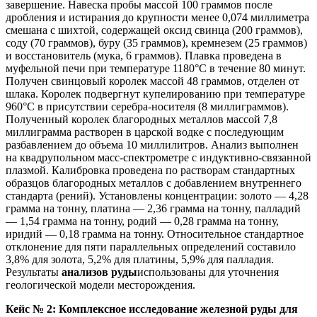
завершение. Навеска пробы массой 100 граммов после
дробления и истирания до крупности менее 0,074 миллиметра
смешана с шихтой, содержащей оксид свинца (200 граммов),
соду (70 граммов), буру (35 граммов), кремнезем (25 граммов)
и восстановитель (мука, 6 граммов). Плавка проведена в
муфельной печи при температуре 1180°C в течение 80 минут.
Получен свинцовый королек массой 48 граммов, отделен от
шлака. Королек подвергнут купелированию при температуре
960°C в присутствии серебра-носителя (8 миллиграммов).
Полученный королек благородных металлов массой 7,8
миллиграмма растворен в царской водке с последующим
разбавлением до объема 10 миллилитров. Анализ выполнен
на квадрупольном масс-спектрометре с индуктивно-связанной
плазмой. Калибровка проведена по растворам стандартных
образцов благородных металлов с добавлением внутреннего
стандарта (рений). Установлены концентрации: золото — 4,28
грамма на тонну, платина — 2,36 грамма на тонну, палладий
— 1,54 грамма на тонну, родий — 0,28 грамма на тонну,
иридий — 0,18 грамма на тонну. Относительное стандартное
отклонение для пяти параллельных определений составило
3,8% для золота, 5,2% для платины, 5,9% для палладия.
Результаты
анализов руды
использованы для уточнения
геологической модели месторождения.
Кейс № 2: Комплексное исследование железной руды для