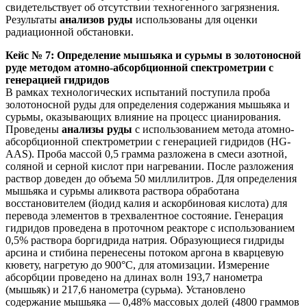
свидетельствует об отсутствии техногенного загрязнения.
Результаты
анализов руды
использованы для оценки
радиационной обстановки.
Кейс № 7: Определение мышьяка и сурьмы в золотоносной
руде методом атомно-абсорбционной спектрометрии с
генерацией гидридов
В рамках технологических испытаний поступила проба
золотоносной руды для определения содержания мышьяка и
сурьмы, оказывающих влияние на процесс цианирования.
Проведены
анализы руды
с использованием метода атомно-
абсорбционной спектрометрии с генерацией гидридов (HG-
AAS). Проба массой 0,5 грамма разложена в смеси азотной,
соляной и серной кислот при нагревании. После разложения
раствор доведен до объема 50 миллилитров. Для определения
мышьяка и сурьмы аликвота раствора обработана
восстановителем (йодид калия и аскорбиновая кислота) для
перевода элементов в трехвалентное состояние. Генерация
гидридов проведена в проточном реакторе с использованием
0,5% раствора боргидрида натрия. Образующиеся гидриды
арсина и стибина перенесены потоком аргона в кварцевую
кювету, нагретую до 900°C, для атомизации. Измерение
абсорбции проведено на длинах волн 193,7 нанометра
(мышьяк) и 217,6 нанометра (сурьма). Установлено
содержание мышьяка — 0,48% массовых долей (4800 граммов