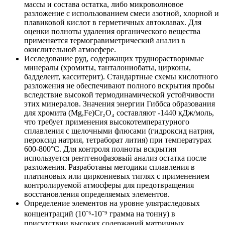
массы и состава остатка, либо микроволновое
разложение с использованием смеси азотной, хлорной и
плавиковой кислот в герметичных автоклавах. Для
оценки полноты удаления органического вещества
применяется термогравиметрический анализ в
окислительной атмосфере.
Исследование руд, содержащих труднорастворимые
минералы (хромиты, танталониобаты, цирконы,
бадделеит, касситерит). Стандартные схемы кислотного
разложения не обеспечивают полного вскрытия пробы
вследствие высокой термодинамической устойчивости
этих минералов. Значения энергии Гиббса образования
для хромита (Mg,Fe)Cr₂O₄ составляют -1440 кДж/моль,
что требует применения высокотемпературного
сплавления с щелочными флюсами (гидроксид натрия,
пероксид натрия, тетраборат лития) при температурах
600-800°C. Для контроля полноты вскрытия
используется рентгенофазовый анализ остатка после
разложения. Разработаны методики сплавления в
платиновых или циркониевых тиглях с применением
контролируемой атмосферы для предотвращения
восстановления определяемых элементов.
Определение элементов на уровне ультраследовых
концентраций (10⁻⁶-10⁻⁹ грамма на тонну) в
присутствии высоких содержаний матричных