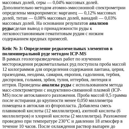
массовых долей, серы — 0,04% массовых долей.
Дополнительно методом атомно-эмиссионной спектрометрии
определены микропримеси: марганец — 0,12% массовых
долей, титан — 0,08% массовых долей, ванадий — 0,03%
массовых долей. На основании результатов
анализов
руды
сделан вывод о принадлежности руды к
легковосстановимым гематитовым рудам с низким
содержанием вредных примесей.
Кейс № 3: Определение редкоземельных элементов в
полиминеральной руде методом ICP-MS
В рамках геологоразведочных работ по изучению
месторождения редкометалльных руд поступила проба массой
12 килограммов для определения содержания лантана, церия,
празеодима, неодима, самария, европия, гадолиния, тербия,
диспрозия, гольмия, эрбия, тулия, иттербия, лютеция и
иттрия. Проведены
анализы руды
с использованием метода
масс-спектрометрии с индуктивно-связанной плазмой (ICP-
MS) после автоклавного разложения. Проба массой 0,5 грамма
после истирания до крупности менее 0,050 миллиметра
помещена в автоклав из фторопласта. Добавлена смесь
плавиковой кислоты (12 миллилитров), азотной кислоты (6
миллилитров) и хлорной кислоты (2 миллилитра). Разложение
проведено при температуре 230°C и давлении 18 атмосфер в
течение 10 часов. После охлаждения раствор выпарен до