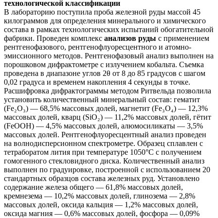
технологической классификации
В лабораторию поступила проба железной руды массой 45
килограммов для определения минерального и химического
состава в рамках технологических испытаний обогатительной
фабрики. Проведен комплекс
анализов руды
с применением
рентгенофазового, рентгенофлуоресцентного и атомно-
эмиссионного методов. Рентгенофазовый анализ выполнен на
порошковом дифрактометре с излучением кобальта. Съемка
проведена в диапазоне углов 2θ от 8 до 85 градусов с шагом
0,02 градуса и временем накопления 4 секунды в точке.
Расшифровка дифрактограммы методом Ритвельда позволила
установить количественный минеральный состав: гематит
(Fe₂O₃) — 68,5% массовых долей, магнетит (Fe₃O₄) — 12,3%
массовых долей, кварц (SiO₂) — 11,2% массовых долей, гётит
(FeOOH) — 4,5% массовых долей, алюмосиликаты — 3,5%
массовых долей. Рентгенофлуоресцентный анализ проведен
на волнодисперсионном спектрометре. Образец сплавлен с
тетраборатом лития при температуре 1050°C с получением
гомогенного стекловидного диска. Количественный анализ
выполнен по градуировке, построенной с использованием 20
стандартных образцов состава железных руд. Установлено
содержание железа общего — 61,8% массовых долей,
кремнезема — 10,2% массовых долей, глинозема — 2,8%
массовых долей, оксида кальция — 1,2% массовых долей,
оксида магния — 0,6% массовых долей, фосфора — 0,09%