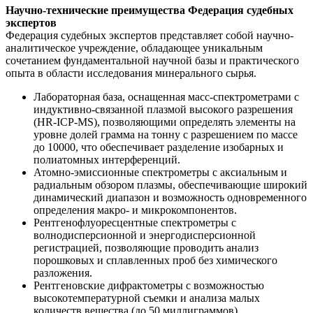
Научно-технические преимущества Федерация судебных
экспертов
Федерация судебных экспертов представляет собой научно-
аналитическое учреждение, обладающее уникальным
сочетанием фундаментальной научной базы и практического
опыта в области исследования минерального сырья.
Лабораторная база, оснащенная масс-спектрометрами с
индуктивно-связанной плазмой высокого разрешения
(HR-ICP-MS), позволяющими определять элементы на
уровне долей грамма на тонну с разрешением по массе
до 10000, что обеспечивает разделение изобарных и
полиатомных интерференций.
Атомно-эмиссионные спектрометры с аксиальным и
радиальным обзором плазмы, обеспечивающие широкий
динамический диапазон и возможность одновременного
определения макро- и микрокомпонентов.
Рентгенофлуоресцентные спектрометры с
волнодисперсионной и энергодисперсионной
регистрацией, позволяющие проводить анализ
порошковых и сплавленных проб без химического
разложения.
Рентгеновские дифрактометры с возможностью
высокотемпературной съемки и анализа малых
количеств вещества (до 50 миллиграммов).