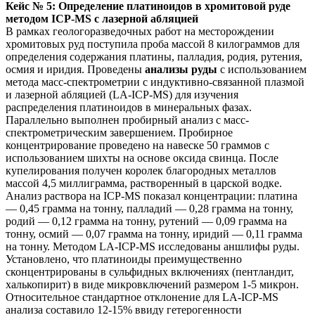
Кейс № 5: Определение платиноидов в хромитовой руде
методом ICP-MS с лазерной абляцией
В рамках геологоразведочных работ на месторождении
хромитовых руд поступила проба массой 8 килограммов для
определения содержания платины, палладия, родия, рутения,
осмия и иридия. Проведены
анализы руды
с использованием
метода масс-спектрометрии с индуктивно-связанной плазмой
и лазерной абляцией (LA-ICP-MS) для изучения
распределения платиноидов в минеральных фазах.
Параллельно выполнен пробирный анализ с масс-
спектрометрическим завершением. Пробирное
концентрирование проведено на навеске 50 граммов с
использованием шихты на основе оксида свинца. После
купелирования получен королек благородных металлов
массой 4,5 миллиграмма, растворенный в царской водке.
Анализ раствора на ICP-MS показал концентрации: платина
— 0,45 грамма на тонну, палладий — 0,28 грамма на тонну,
родий — 0,12 грамма на тонну, рутений — 0,09 грамма на
тонну, осмий — 0,07 грамма на тонну, иридий — 0,11 грамма
на тонну. Методом LA-ICP-MS исследованы аншлифы руды.
Установлено, что платиноиды преимущественно
сконцентрированы в сульфидных включениях (пентландит,
халькопирит) в виде микровключений размером 1-5 микрон.
Относительное стандартное отклонение для LA-ICP-MS
анализа составило 12-15% ввиду гетерогенности