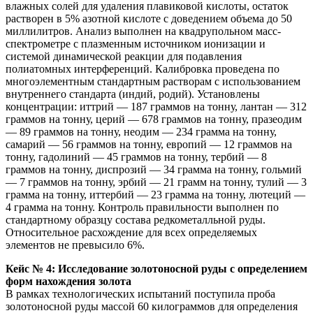
влажных солей для удаления плавиковой кислоты, остаток
растворен в 5% азотной кислоте с доведением объема до 50
миллилитров. Анализ выполнен на квадрупольном масс-
спектрометре с плазменным источником ионизации и
системой динамической реакции для подавления
полиатомных интерференций. Калибровка проведена по
многоэлементным стандартным растворам с использованием
внутреннего стандарта (индий, родий). Установлены
концентрации: иттрий — 187 граммов на тонну, лантан — 312
граммов на тонну, церий — 678 граммов на тонну, празеодим
— 89 граммов на тонну, неодим — 234 грамма на тонну,
самарий — 56 граммов на тонну, европий — 12 граммов на
тонну, гадолиний — 45 граммов на тонну, тербий — 8
граммов на тонну, диспрозий — 34 грамма на тонну, гольмий
— 7 граммов на тонну, эрбий — 21 грамм на тонну, тулий — 3
грамма на тонну, иттербий — 23 грамма на тонну, лютеций —
4 грамма на тонну. Контроль правильности выполнен по
стандартному образцу состава редкометалльной руды.
Относительное расхождение для всех определяемых
элементов не превысило 6%.
Кейс № 4: Исследование золотоносной руды с определением
форм нахождения золота
В рамках технологических испытаний поступила проба
золотоносной руды массой 60 килограммов для определения