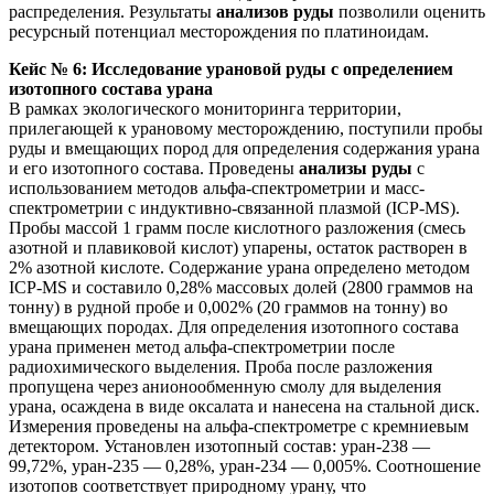
распределения. Результаты
анализов руды
позволили оценить
ресурсный потенциал месторождения по платиноидам.
Кейс № 6: Исследование урановой руды с определением
изотопного состава урана
В рамках экологического мониторинга территории,
прилегающей к урановому месторождению, поступили пробы
руды и вмещающих пород для определения содержания урана
и его изотопного состава. Проведены
анализы руды
с
использованием методов альфа-спектрометрии и масс-
спектрометрии с индуктивно-связанной плазмой (ICP-MS).
Пробы массой 1 грамм после кислотного разложения (смесь
азотной и плавиковой кислот) упарены, остаток растворен в
2% азотной кислоте. Содержание урана определено методом
ICP-MS и составило 0,28% массовых долей (2800 граммов на
тонну) в рудной пробе и 0,002% (20 граммов на тонну) во
вмещающих породах. Для определения изотопного состава
урана применен метод альфа-спектрометрии после
радиохимического выделения. Проба после разложения
пропущена через анионообменную смолу для выделения
урана, осаждена в виде оксалата и нанесена на стальной диск.
Измерения проведены на альфа-спектрометре с кремниевым
детектором. Установлен изотопный состав: уран-238 —
99,72%, уран-235 — 0,28%, уран-234 — 0,005%. Соотношение
изотопов соответствует природному урану, что