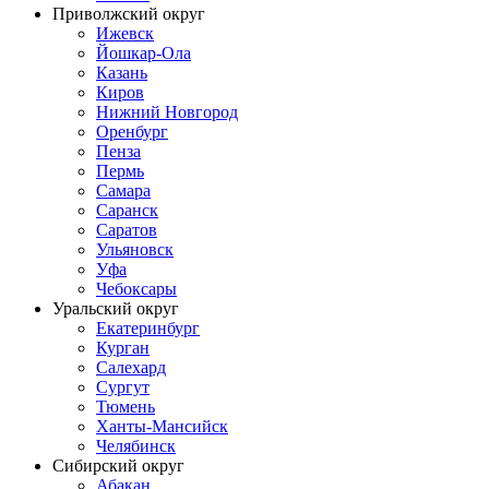
Приволжский округ
Ижевск
Йошкар-Ола
Казань
Киров
Нижний Новгород
Оренбург
Пенза
Пермь
Самара
Саранск
Саратов
Ульяновск
Уфа
Чебоксары
Уральский округ
Екатеринбург
Курган
Салехард
Сургут
Тюмень
Ханты-Мансийск
Челябинск
Сибирский округ
Абакан