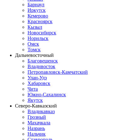
Барнаул
Иркутск
Кемерово
Красноярск
Кызыл
Новосибирск
Норильск
Омск
Томск
Дальневосточный
Благовещенск
Владивосток
Петропавловск-Камчатский
Улан-Удэ
Хабаровск
Чита
Южно-Сахалинск
Якутск
Северо-Кавказский
Владикавказ
Грозный
Махачкала
Назрань
Нальчик
Ставрополь