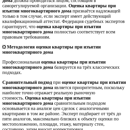
дома
должна проводиться лицом, состоящим в
саморегулируемой организации.
Оценка квартиры при
изъятии многоквартирного дома
признаётся надлежащей
только в том случае, если эксперт имеет действующий
квалификационный аттестат. Федерация судебных экспертов
гарантирует, что
оценка квартиры при изъятии
многоквартирного дома
полностью соответствует всем
правовым требованиям.
❎
Методология оценки квартиры при изъятии
многоквартирного дома
Профессиональная
оценка квартиры при изъятии
многоквартирного дома
базируется на трёх классических
подходах.
Сравнительный подход
при
оценке квартиры при изъятии
многоквартирного дома
является приоритетным, поскольку
наиболее точно отражает реальную рыночную
стоимость.
Оценка квартиры при изъятии
многоквартирного дома
сравнительным подходом
основывается на анализе цен сделок с аналогичными
квартирами в том же районе. Эксперт подбирает от трёх до
пяти аналогов, максимально близких к объекту оценки по
местоположению, площади, этажу, материалу стен,
состоянию, затем вносит корректировки.