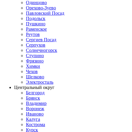
Одинцово
Орехово-Зуево
Павловский Посад
Подольск
Пушкино
Раменское
Реутов
Сергиев Посад
Серпухов
Солнечногорск
Ступино
Фрязино
Химки
Чехов
Щелково
Электросталь
Центральный округ
Белгород
Брянск
Владимир
Воронеж
Иваново
Калуга
Кострома
Курск