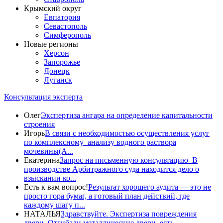
Крымский округ
Евпатория
Севастополь
Симферополь
Новые регионы
Херсон
Запорожье
Донецк
Луганск
Консультация эксперта
Олег
Экспертиза ангара на определение капитальности
строения
Игорь
В связи с необходимостью осуществления услуг
по комплексному анализу водного раствора
мочевины(A...
Екатерина
Запрос на письменную консультацию В
производстве Арбитражного суда находится дело о
взыскании ко...
Есть к вам вопрос!
Результат хорошего аудита — это не
просто гора бумаг, а готовый план действий, где
каждому шагу п...
НАТАЛЬЯ
Здравствуйте. Экспертиза повреждения
двери. Отгибали металлические двери, есть