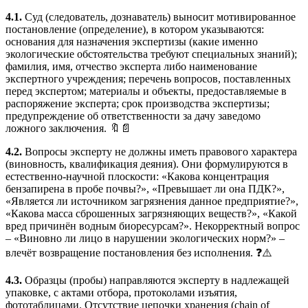
4.1.
Суд (следователь, дознаватель) выносит мотивированное
постановление (определение), в котором указываются:
основания для назначения экспертизы (какие именно
экологические обстоятельства требуют специальных знаний);
фамилия, имя, отчество эксперта либо наименование
экспертного учреждения; перечень вопросов, поставленных
перед экспертом; материалы и объекты, предоставляемые в
распоряжение эксперта; срок производства экспертизы;
предупреждение об ответственности за дачу заведомо
ложного заключения. 🔖📄
4.2.
Вопросы эксперту не должны иметь правового характера
(виновность, квалификация деяния). Они формулируются в
естественно-научной плоскости: «Какова концентрация
бензапирена в пробе почвы?», «Превышает ли она ПДК?»,
«Является ли источником загрязнения данное предприятие?»,
«Какова масса сброшенных загрязняющих веществ?», «Какой
вред причинён водным биоресурсам?». Некорректный вопрос
– «Виновно ли лицо в нарушении экологических норм?» –
влечёт возвращение постановления без исполнения. ❓⚠️
4.3.
Образцы (пробы) направляются эксперту в надлежащей
упаковке, с актами отбора, протоколами изъятия,
фототаблицами. Отсутствие цепочки хранения (chain of