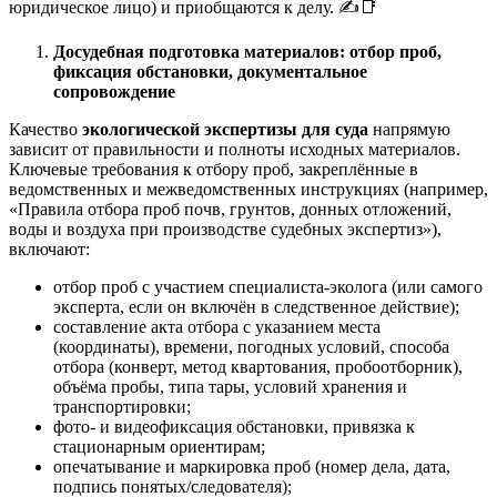
юридическое лицо) и приобщаются к делу. ✍️📑
Досудебная подготовка материалов: отбор проб,
фиксация обстановки, документальное
сопровождение
Качество
экологической экспертизы для суда
напрямую
зависит от правильности и полноты исходных материалов.
Ключевые требования к отбору проб, закреплённые в
ведомственных и межведомственных инструкциях (например,
«Правила отбора проб почв, грунтов, донных отложений,
воды и воздуха при производстве судебных экспертиз»),
включают:
отбор проб с участием специалиста-эколога (или самого
эксперта, если он включён в следственное действие);
составление акта отбора с указанием места
(координаты), времени, погодных условий, способа
отбора (конверт, метод квартования, пробоотборник),
объёма пробы, типа тары, условий хранения и
транспортировки;
фото- и видеофиксация обстановки, привязка к
стационарным ориентирам;
опечатывание и маркировка проб (номер дела, дата,
подпись понятых/следователя);