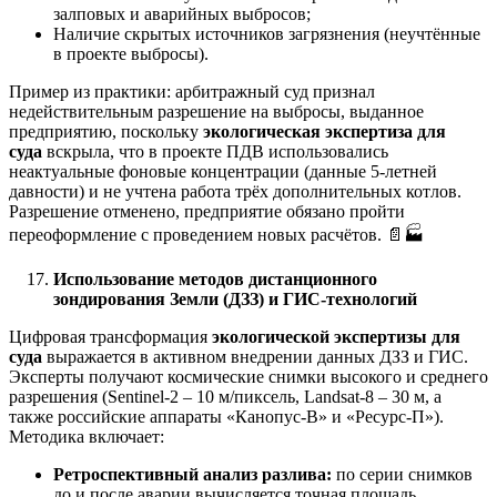
залповых и аварийных выбросов;
Наличие скрытых источников загрязнения (неучтённые
в проекте выбросы).
Пример из практики: арбитражный суд признал
недействительным разрешение на выбросы, выданное
предприятию, поскольку
экологическая экспертиза для
суда
вскрыла, что в проекте ПДВ использовались
неактуальные фоновые концентрации (данные 5-летней
давности) и не учтена работа трёх дополнительных котлов.
Разрешение отменено, предприятие обязано пройти
переоформление с проведением новых расчётов. 📄🏭
Использование методов дистанционного
зондирования Земли (ДЗЗ) и ГИС-технологий
Цифровая трансформация
экологической экспертизы для
суда
выражается в активном внедрении данных ДЗЗ и ГИС.
Эксперты получают космические снимки высокого и среднего
разрешения (Sentinel-2 – 10 м/пиксель, Landsat-8 – 30 м, а
также российские аппараты «Канопус-В» и «Ресурс-П»).
Методика включает:
Ретроспективный анализ разлива:
по серии снимков
до и после аварии вычисляется точная площадь