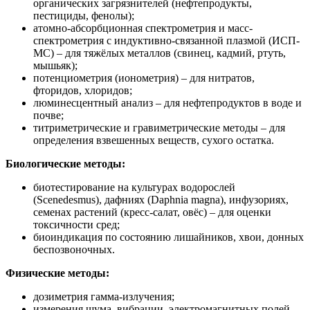
органических загрязнителей (нефтепродукты,
пестициды, фенолы);
атомно-абсорбционная спектрометрия и масс-
спектрометрия с индуктивно-связанной плазмой (ИСП-
МС) – для тяжёлых металлов (свинец, кадмий, ртуть,
мышьяк);
потенциометрия (ионометрия) – для нитратов,
фторидов, хлоридов;
люминесцентный анализ – для нефтепродуктов в воде и
почве;
титриметрические и гравиметрические методы – для
определения взвешенных веществ, сухого остатка.
Биологические методы:
биотестирование на культурах водорослей
(Scenedesmus), дафниях (Daphnia magna), инфузориях,
семенах растений (кресс-салат, овёс) – для оценки
токсичности сред;
биоиндикация по состоянию лишайников, хвои, донных
беспозвоночных.
Физические методы:
дозиметрия гамма-излучения;
измерения шума, вибрации, электромагнитных полей