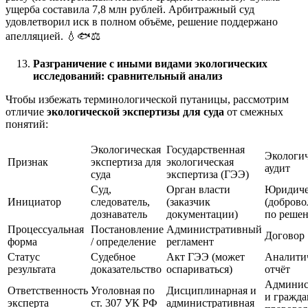
ущерба составила 7,8 млн рублей. Арбитражный суд
удовлетворил иск в полном объёме, решение поддержано
апелляцией. 💧🐟⚖️
Разграничение с иными видами экологических
исследований: сравнительный анализ
Чтобы избежать терминологической путаницы, рассмотрим
отличие
экологической экспертизы для суда
от смежных
понятий:
Экологическая
Государственная
Экологи
Признак
экспертиза для
экологическая
аудит
суда
экспертиза (ГЭЭ)
Суд,
Орган власти
Юридиче
Инициатор
следователь,
(заказчик
(доброво
дознаватель
документации)
по решен
Процессуальная
Постановление
Административный
Договор
форма
/ определение
регламент
Статус
Судебное
Акт ГЭЭ (может
Аналити
результата
доказательство
оспариваться)
отчёт
Админис
Ответственность
Уголовная по
Дисциплинарная и
и гражда
эксперта
ст. 307 УК РФ
административная