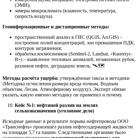
(ЭМИ);
замеры микроклимата (влажность, температура,
скорость воздуха).
Геоинформационные и дистанционные методы:
пространственный анализ в ГИС (QGIS, ArcGIS) –
построение полей концентраций, зон превышения ПДК,
контуров загрязнения;
обработка космоснимков (Sentinel-2, Landsat, «Канопус-
В») – выявление тепловых аномалий, незаконных рубок,
разливов нефти, деградации земель. 🛰️🗺️
Методы расчёта ущерба:
утверждённые таксы и методики
(Методика исчисления размера вреда почвам, Водным
объектам, Лесам, Атмосферному воздуху). Эксперт обязан
указать, какую именно методику он применил и почему.
Кейс №1: нефтяной разлив на землях
сельхозназначения (уголовное дело)
Исходные данные: в результате порыва нефтепровода ООО
«Транснефть» произошёл разлив нефтесодержащей жидкости
на площади 5,7 га пашни. Следственными органами было
назначено проведение
экологической экспертизы для