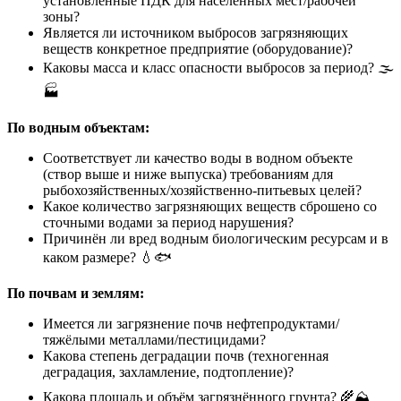
установленные ПДК для населённых мест/рабочей
зоны?
Является ли источником выбросов загрязняющих
веществ конкретное предприятие (оборудование)?
Каковы масса и класс опасности выбросов за период? 🌫️
🏭
По водным объектам:
Соответствует ли качество воды в водном объекте
(створ выше и ниже выпуска) требованиям для
рыбохозяйственных/хозяйственно-питьевых целей?
Какое количество загрязняющих веществ сброшено со
сточными водами за период нарушения?
Причинён ли вред водным биологическим ресурсам и в
каком размере? 💧🐟
По почвам и землям:
Имеется ли загрязнение почв нефтепродуктами/
тяжёлыми металлами/пестицидами?
Какова степень деградации почв (техногенная
деградация, захламление, подтопление)?
Какова площадь и объём загрязнённого грунта? 🌾⛰️