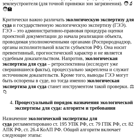
землеустроителя (для точной привязки зон загрязнения). 🧑‍🔬
🧑‍🏫
Критически важно различать
экологическую экспертизу для
суда
и государственную экологическую экспертизу (ГЭЭ).
ГЭЭ – это административно-правовая процедура оценки
проектной документации до начала реализации объекта,
проводимая уполномоченными органами (Росприроднадзор,
органы исполнительной власти субъектов РФ). Она носит
превентивный, прогностический характер и не является
судебным доказательством. Напротив,
экологическая
экспертиза для суда
– ретроспективна (исследует уже
свершившиеся факты), процессуально закреплена и служит
источником доказательств. Кроме того, выводы ГЭЭ могут
быть оспорены в суде, но тогда именно
экологическая
экспертиза для суда
станет инструментом такой проверки. ⚖️
📁
Процессуальный порядок назначения экологической
экспертизы для суда: алгоритм и требования
Назначение
экологической экспертизы для
суда
регламентировано ст. 195 УПК РФ, ст. 79 ГПК РФ, ст. 82
АПК РФ, ст. 26.4 КоАП РФ. Общий алгоритм включает
следующие этапы: