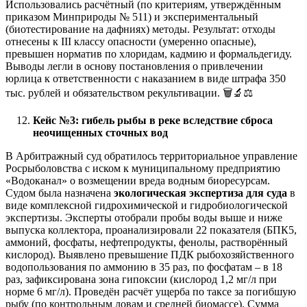
Использовались расчётный (по критериям, утверждённым
приказом Минприроды № 511) и экспериментальный
(биотестирование на дафниях) методы. Результат: отходы
отнесены к III классу опасности (умеренно опасные),
превышен норматив по хлоридам, кадмию и формальдегиду.
Выводы легли в основу постановления о привлечении
юрлица к ответственности с наказанием в виде штрафа 350
тыс. рублей и обязательством рекультивации. 🗑️🔬⚖️
Кейс №3: гибель рыбы в реке вследствие сброса
неочищенных сточных вод
В Арбитражный суд обратилось территориальное управление
Росрыболовства с иском к муниципальному предприятию
«Водоканал» о возмещении вреда водным биоресурсам.
Судом была назначена
экологическая экспертиза для суда
в
виде комплексной гидрохимической и гидробиологической
экспертизы. Эксперты отобрали пробы воды выше и ниже
выпуска коллектора, проанализировали 22 показателя (БПК5,
аммоний, фосфаты, нефтепродукты, фенолы, растворённый
кислород). Выявлено превышение ПДК рыбохозяйственного
водопользования по аммонию в 35 раз, по фосфатам – в 18
раз, зафиксирована зона гипоксии (кислород 1,2 мг/л при
норме 6 мг/л). Проведён расчёт ущерба по таксе за погибшую
рыбу (по контрольным ловам и средней биомассе). Сумма