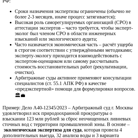
РФ:
Сроки назначения экспертизы ограничены (обычно не
более 2-3 месяцев, иначе процесс затягивается);
Высокая роль саморегулируемых организаций (СРО) в
аттестации экспертов – часто требуется, чтобы эксперт-
эколог был членом СРО в области инженерных
изысканий или экологического аудита;
Часто назначается экономическая часть – расчёт ущерба
в строгом соответствии с утверждёнными методиками;
эксперту-экологу приходится взаимодействовать с
экспертом-оценщиком или самому рассчитывать
стоимость восстановительных работ (рекультивации,
очистки).
Арбитражные суды активнее применяют консультации
специалистов (ст. 55.1 АПК РФ) в качестве
«предэкспертной» помощи для формулировки вопросов.
🏛️💼
Пример: Дело А40-12345/2023 – Арбитражный суд г. Москвы
удовлетворил иск природоохранной прокуратуры о
взыскании 123 млн рублей за сброс неочищенных ливневых
сточных вод с территории промышленной зоны. В основе –
экологическая экспертиза для суда
, которая провела 4
дополнительных выезда, 32 анализа воды и 3 варианта