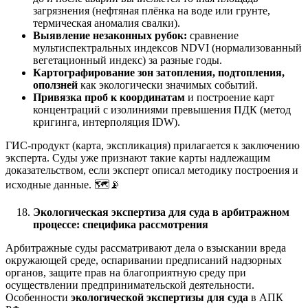
загрязнения (нефтяная плёнка на воде или грунте,
термическая аномалия свалки).
Выявление незаконных рубок:
сравнение
мультиспектральных индексов NDVI (нормализованный
вегетационный индекс) за разные годы.
Картографирование зон затопления, подтопления,
оползней
как экологически значимых событий.
Привязка проб к координатам
и построение карт
концентраций с изолиниями превышения ПДК (метод
кригинга, интерполяция IDW).
ГИС-продукт (карта, экспликация) прилагается к заключению
эксперта. Суды уже признают такие карты надлежащим
доказательством, если эксперт описал методику построения и
исходные данные. 🗺️📡
Экологическая экспертиза для суда в арбитражном
процессе: специфика рассмотрения
Арбитражные суды рассматривают дела о взыскании вреда
окружающей среде, оспаривании предписаний надзорных
органов, защите прав на благоприятную среду при
осуществлении предпринимательской деятельности.
Особенности
экологической экспертизы для суда
в АПК