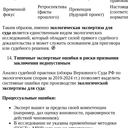
правовая
Ретроспектива
Настоящ
Временной
Превенция
(факты
(соответ
фокус
(будущий проект)
прошлого)
нормати
Таким образом, именно
экологическая экспертиза для
суда
является единственным видом экологических
исследований, который обладает силой прямого судебного
доказательства и может служить основанием для приговора
или судебного решения. 🧭
Типичные экспертные ошибки и риски признания
заключения недопустимым
Анализ судебной практики (обзоры Верховного Суда РФ по
экологическим спорам за 2019-2024 гг.) позволяет выделить
системные ошибки при производстве
экологической
экспертизы для суда
:
Процессуальные ошибки:
Эксперт вышел за пределы своей компетенции
(например, дал оценку виновности, правомерности
действий чиновников).
В исследовании не указаны применённые методики