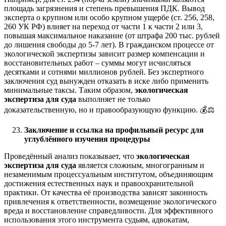
площадь загрязнения и степень превышения ПДК. Вывод
эксперта о крупном или особо крупном ущербе (ст. 256, 258,
260 УК РФ) влияет на переход от части 1 к части 2 или 3,
повышая максимальное наказание (от штрафа 200 тыс. рублей
до лишения свободы до 5-7 лет). В гражданском процессе от
экологической экспертизы зависит размер компенсации и
восстановительных работ – суммы могут исчисляться
десятками и сотнями миллионов рублей. Без экспертного
заключения суд вынужден отказать в иске либо применить
минимальные таксы. Таким образом,
экологическая
экспертиза для суда
выполняет не только
доказательственную, но и правообразующую функцию. 💰⚖️
Заключение и ссылка на профильный ресурс для
углублённого изучения процедуры
Проведённый анализ показывает, что
экологическая
экспертиза для суда
является сложным, многогранным и
незаменимым процессуальным институтом, объединяющим
достижения естественных наук и правоохранительной
практики. От качества её производства зависят законность
привлечения к ответственности, возмещение экологического
вреда и восстановление справедливости. Для эффективного
использования этого инструмента судьям, адвокатам,