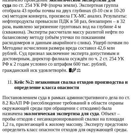
суда
по ст. 254 УК РФ (порча земли). Экспертная группа
отобрала 43 пробы почвы на двух глубинах (0-10 см и 10-20
см) методом конверта, произвела ГХ-МС анализ. Результаты:
нефтепродукты превысили ПДК в 58 раз, бензапирен – в 32
раза, выявлено загрязнение грунтовых вод на глубине 4 м
(скважина). Эксперты рассчитали массу разлитой нефти по
балансовому методу (объём утечки по показаниям
расходомеров и данным аварийного слива). Ущерб почвам по
Методике исчисления размера вреда составил 42,6 млн
рублей. Суд признал заключение эксперта допустимым и
достоверным, директор филиала осуждён по ч. 2 ст. 254 УК
РФ к 2 годам условно со штрафом 600 тыс. рублей,
гражданский иск удовлетворён. 🛢️🌾⚖️
Кейс №2: незаконная свалка отходов производства и
определение класса опасности
Постановлением суда в рамках административного дела по ст.
8.2 КоАП РФ (несоблюдение требований в области охраны
окружающей среды при обращении с отходами) была
назначена
экологическая экспертиза для суда
. Объект –
пробы отходов с несанкционированной свалки на площади
1,2 га, прилегающей к жилому массиву. Эксперту предстояло
определить класс опасности отходов для окружающей среды.