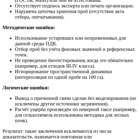
(ГОСТы, МВИ) или они не аттестованы.
Отсутствует подпись эксперта или печать организации.
Нарушена цепочка хранения проб (отсутствие акта
отбора, опечатывания).
Методические ошибки:
Использование устаревших или неприменимых для
данной среды ПДК.
Отбор проб без учёта фоновых значений и референсных
точек.
Не проведение биотестирования, когда это обязательно
(например, для отходов III-IV класса).
Игнорирование пространственной динамики
(интерполяция по одной пробе на 100 га).
Логические ошибки:
Вывод о причинной связи сделан без моделирования (не
исключены другие источники загрязнения).
Расчёт ущерба произведён по неверной таксе (например,
для сельхозземель использована методика для лесных
почв).
Результат: такие заключения исключаются из числа
доказательств, назначается повторная или