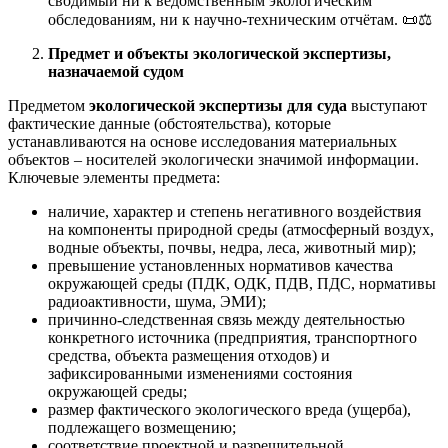
сводимый ни к ведомственным экологическим
обследованиям, ни к научно-техническим отчётам. 📜⚖️
Предмет и объекты экологической экспертизы,
назначаемой судом
Предметом
экологической экспертизы для суда
выступают
фактические данные (обстоятельства), которые
устанавливаются на основе исследования материальных
объектов – носителей экологически значимой информации.
Ключевые элементы предмета:
наличие, характер и степень негативного воздействия
на компоненты природной среды (атмосферный воздух,
водные объекты, почвы, недра, леса, животный мир);
превышение установленных нормативов качества
окружающей среды (ПДК, ОДК, ПДВ, ПДС, нормативы
радиоактивности, шума, ЭМИ);
причинно-следственная связь между деятельностью
конкретного источника (предприятия, транспортного
средства, объекта размещения отходов) и
зафиксированными изменениями состояния
окружающей среды;
размер фактического экологического вреда (ущерба),
подлежащего возмещению;
соответствие проектной и разрешительной