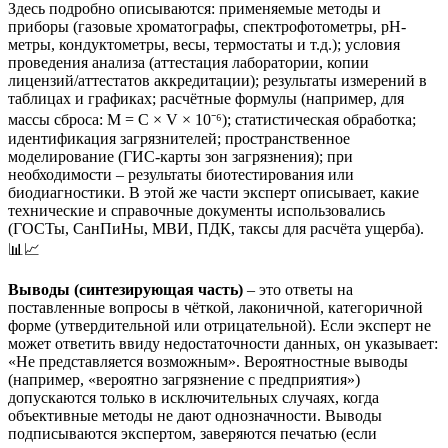
Здесь подробно описываются: применяемые методы и
приборы (газовые хроматографы, спектрофотометры, рН-
метры, кондуктометры, весы, термостаты и т.д.); условия
проведения анализа (аттестация лаборатории, копии
лицензий/аттестатов аккредитации); результаты измерений в
таблицах и графиках; расчётные формулы (например, для
массы сброса: M = C × V × 10⁻⁶); статистическая обработка;
идентификация загрязнителей; пространственное
моделирование (ГИС-карты зон загрязнения); при
необходимости – результаты биотестирования или
биодиагностики. В этой же части эксперт описывает, какие
технические и справочные документы использовались
(ГОСТы, СанПиНы, МВИ, ПДК, таксы для расчёта ущерба).
📊📈
Выводы (синтезирующая часть)
– это ответы на
поставленные вопросы в чёткой, лаконичной, категоричной
форме (утвердительной или отрицательной). Если эксперт не
может ответить ввиду недостаточности данных, он указывает:
«Не представляется возможным». Вероятностные выводы
(например, «вероятно загрязнение с предприятия»)
допускаются только в исключительных случаях, когда
объективные методы не дают однозначности. Выводы
подписываются экспертом, заверяются печатью (если