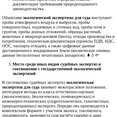
документации требованиям природоохранного
законодательства.
Объектами
экологической экспертизы для суда
выступают:
пробы атмосферного воздуха и выбросов, пробы
поверхностных, подземных и сточных вод, пробы почв и
грунтов, пробы донных отложений, образцы растений,
животных и микроорганизмов (биота), отходы производства и
потребления, техническая документация (проекты ПДВ, НДС,
ООС, паспорта отходов), а также цифровые данные
дистанционного зондирования Земли (космические снимки,
данные беспилотных летательных аппаратов). 🌲💧🌱
Место среди иных видов судебных экспертиз и
соотношение с государственной экологической
экспертизой
В систематике судебных экспертиз
экологическая
экспертиза для суда
занимает межотраслевое положение,
интегрируя методы из класса естественно-научных
(экологических, биологических, почвоведческих) и
инженерно-технических (гидротехнических, газоочистных,
природоохранных) экспертиз. Нередко она производится в
комплексном формате с участием эколога, токсиколога,
эпидемиолога, экономиста (для расчёта ущерба) и даже