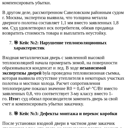
компенсировать убытки.
В другом деле, рассмотренном Савеловским районным судом
г. Москвы, экспертиза выявила, что толщина металла
дверного полотна составляет 1,1 мм вместо заявленных 1,8
мм. Суд удовлетворил иск потребителя, обязав продавца
возвратить стоимость товара и выплатить неустойку.
🎯
Кейс №2: Нарушение теплоизоляционных
характеристик
Входная металлическая дверь с заявленной высокой
теплоизоляцией начала промерзать зимой, на поверхности
образовывался конденсат и лед. В ходе
независимой
экспертизы дверей
byla проведена тепловизионная съемка,
которая выявила отсутствие утеплителя в некоторых участках
полотна и мостики холода. Расчет сопротивления
теплопередаче показал значение R0 = 0,45 м²·°C/Вт вместо
заявленных 0,8, что соответствует 3-му классу вместо 1-
го.
Итог:
суд обязал производителя заменить дверь за свой
счет и компенсировать убытки заказчику.
🎯
Кейс №3: Дефекты монтажа и перекос коробки
После установки входной двери в частном доме заказчик