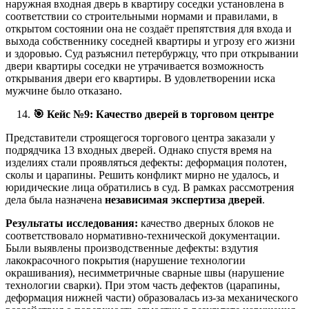
наружная входная дверь в квартиру соседки установлена в
соответствии со строительными нормами и правилами, в
открытом состоянии она не создаёт препятствия для входа и
выхода собственнику соседней квартиры и угрозу его жизни
и здоровью. Суд разъяснил петербуржцу, что при открывании
двери квартиры соседки не утрачивается возможность
открывания двери его квартиры. В удовлетворении иска
мужчине было отказано.
🎯
Кейс №9: Качество дверей в торговом центре
Представители строящегося торгового центра заказали у
подрядчика 13 входных дверей. Однако спустя время на
изделиях стали проявляться дефекты: деформация полотен,
сколы и царапины. Решить конфликт мирно не удалось, и
юридические лица обратились в суд. В рамках рассмотрения
дела была назначена
независимая экспертиза дверей
.
Результаты исследования:
качество дверных блоков не
соответствовало нормативно-технической документации.
Были выявлены производственные дефекты: вздутия
лакокрасочного покрытия (нарушение технологии
окрашивания), несимметричные сварные швы (нарушение
технологии сварки). При этом часть дефектов (царапины,
деформация нижней части) образовалась из-за механического