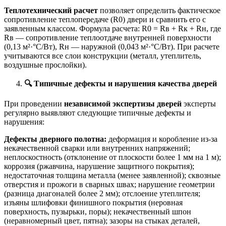
Теплотехнический расчет
позволяет определить фактическое
сопротивление теплопередаче (R0) двери и сравнить его с
заявленным классом. Формула расчета: R0 = Rв + Rк + Rн, где
Rв — сопротивление теплоотдаче внутренней поверхности
(0,13 м²·°C/Вт), Rн — наружной (0,043 м²·°C/Вт). При расчете
учитываются все слои конструкции (металл, утеплитель,
воздушные прослойки).
🔍
Типичные дефекты и нарушения качества дверей
При проведении
независимой экспертизы дверей
эксперты
регулярно выявляют следующие типичные дефекты и
нарушения:
Дефекты дверного полотна:
деформация и коробление из-за
некачественной сварки или внутренних напряжений;
неплоскостность (отклонение от плоскости более 1 мм на 1 м);
коррозия (ржавчина, нарушение защитного покрытия);
недостаточная толщина металла (менее заявленной); сквозные
отверстия и прожоги в сварных швах; нарушение геометрии
(разница диагоналей более 2 мм); отслоение утеплителя;
изъяны шлифовки финишного покрытия (неровная
поверхность, пузырьки, поры); некачественный шпон
(неравномерный цвет, пятна); зазоры на стыках деталей,