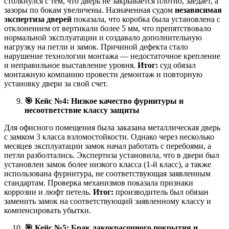
столкнулся с тем, что дверь не закрывается плотно, заедает, а
зазоры по бокам увеличены. Назначенная судом
независимая
экспертиза дверей
показала, что коробка была установлена с
отклонением от вертикали более 5 мм, что препятствовало
нормальной эксплуатации и создавало дополнительную
нагрузку на петли и замок. Причиной дефекта стало
нарушение технологии монтажа — недостаточное крепление
и неправильное выставление уровня.
Итог:
суд обязал
монтажную компанию провести демонтаж и повторную
установку двери за свой счет.
🎯
Кейс №4: Низкое качество фурнитуры и
несоответствие классу защиты
Для офисного помещения была заказана металлическая дверь
с замком 3 класса взломостойкости. Однако через несколько
месяцев эксплуатации замок начал работать с перебоями, а
петли разболтались. Экспертиза установила, что в двери был
установлен замок более низкого класса (1-й класс), а также
использована фурнитура, не соответствующая заявленным
стандартам. Проверка механизмов показала признаки
коррозии и люфт петель.
Итог:
производитель был обязан
заменить замок на соответствующий заявленному классу и
компенсировать убытки.
🎯
Кейс №5: Брак лакокрасочного покрытия и