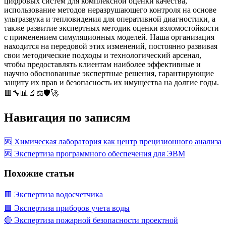
цифровых систем для комплексной оценки качества,
использование методов неразрушающего контроля на основе
ультразвука и тепловидения для оперативной диагностики, а
также развитие экспертных методик оценки взломостойкости
с применением симуляционных моделей. Наша организация
находится на передовой этих изменений, постоянно развивая
свои методические подходы и технологический арсенал,
чтобы предоставлять клиентам наиболее эффективные и
научно обоснованные экспертные решения, гарантирующие
защиту их прав и безопасность их имущества на долгие годы.
🟥🔧📊🔬⚖️🛡️🚀
Навигация по записям
🆘 Химическая лаборатория как центр прецизионного анализа
🆘 Экспертиза программного обеспечения для ЭВМ
Похожие статьи
🟥 Экспертиза водосчетчика
🟩 Экспертиза приборов учета воды
🔴 Экспертиза пожарной безопасности проектной