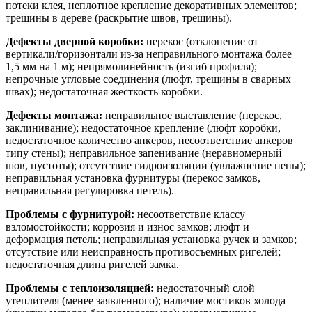
потеки клея, неплотное крепление декоративных элементов;
трещины в дереве (раскрытие швов, трещины).
Дефекты дверной коробки:
перекос (отклонение от
вертикали/горизонтали из-за неправильного монтажа более
1,5 мм на 1 м); непрямолинейность (изгиб профиля);
непрочные угловые соединения (люфт, трещины в сварных
швах); недостаточная жесткость коробки.
Дефекты монтажа:
неправильное выставление (перекос,
заклинивание); недостаточное крепление (люфт коробки,
недостаточное количество анкеров, несоответствие анкеров
типу стены); неправильное запенивание (неравномерный
шов, пустоты); отсутствие гидроизоляции (увлажнение пены);
неправильная установка фурнитуры (перекос замков,
неправильная регулировка петель).
Проблемы с фурнитурой:
несоответствие классу
взломостойкости; коррозия и износ замков; люфт и
деформация петель; неправильная установка ручек и замков;
отсутствие или неисправность противосъемных ригелей;
недостаточная длина ригелей замка.
Проблемы с теплоизоляцией:
недостаточный слой
утеплителя (менее заявленного); наличие мостиков холода