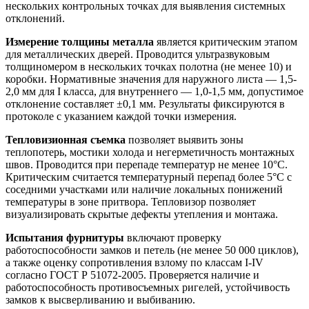
нескольких контрольных точках для выявления системных
отклонений.
Измерение толщины металла
является критическим этапом
для металлических дверей. Проводится ультразвуковым
толщиномером в нескольких точках полотна (не менее 10) и
коробки. Нормативные значения для наружного листа — 1,5-
2,0 мм для I класса, для внутреннего — 1,0-1,5 мм, допустимое
отклонение составляет ±0,1 мм. Результаты фиксируются в
протоколе с указанием каждой точки измерения.
Тепловизионная съемка
позволяет выявить зоны
теплопотерь, мостики холода и негерметичность монтажных
швов. Проводится при перепаде температур не менее 10°C.
Критическим считается температурный перепад более 5°C с
соседними участками или наличие локальных понижений
температуры в зоне притвора. Тепловизор позволяет
визуализировать скрытые дефекты утепления и монтажа.
Испытания фурнитуры
включают проверку
работоспособности замков и петель (не менее 50 000 циклов),
а также оценку сопротивления взлому по классам I-IV
согласно ГОСТ Р 51072-2005. Проверяется наличие и
работоспособность противосъемных ригелей, устойчивость
замков к высверливанию и выбиванию.