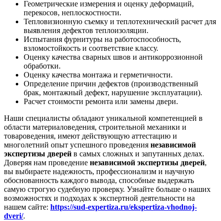
Геометрические измерения и оценку деформаций,
перекосов, неплоскостности.
Тепловизионную съемку и теплотехнический расчет для
выявления дефектов теплоизоляции.
Испытания фурнитуры на работоспособность,
взломостойкость и соответствие классу.
Оценку качества сварных швов и антикоррозионной
обработки.
Оценку качества монтажа и герметичности.
Определение причин дефектов (производственный
брак, монтажный дефект, нарушение эксплуатации).
Расчет стоимости ремонта или замены двери.
Наши специалисты обладают уникальной компетенцией в
области материаловедения, строительной механики и
товароведения, имеют действующую аттестацию и
многолетний опыт успешного проведения
независимой
экспертизы дверей
в самых сложных и запутанных делах.
Доверяя нам проведение
независимой экспертизы дверей
,
вы выбираете надежность, профессионализм и научную
обоснованность каждого вывода, способные выдержать
самую строгую судебную проверку. Узнайте больше о наших
возможностях и подходах к экспертной деятельности на
нашем сайте:
https://sud-expertiza.ru/ekspertiza-vhodnoj-
dveri/
.