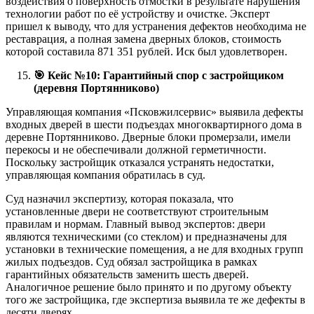
воздействия о поверхность отмостки в результате нарушения
технологии работ по её устройству и очистке. Эксперт
пришел к выводу, что для устранения дефектов необходима не
реставрация, а полная замена дверных блоков, стоимость
которой составила 871 351 рублей. Иск был удовлетворен.
🎯
Кейс №10: Гарантийный спор с застройщиком
(деревня Портянниково)
Управляющая компания «Псковжилсервис» выявила дефекты
входных дверей в шести подъездах многоквартирного дома в
деревне Портянниково. Дверные блоки промерзали, имели
перекосы и не обеспечивали должной герметичности.
Поскольку застройщик отказался устранять недостатки,
управляющая компания обратилась в суд.
Суд назначил экспертизу, которая показала, что
установленные двери не соответствуют строительным
правилам и нормам. Главный вывод экспертов: двери
являются техническими (со стеклом) и предназначены для
установки в технические помещения, а не для входных групп
жилых подъездов. Суд обязал застройщика в рамках
гарантийных обязательств заменить шесть дверей.
Аналогичное решение было принято и по другому объекту
того же застройщика, где экспертиза выявила те же дефекты в
десяти дверях.