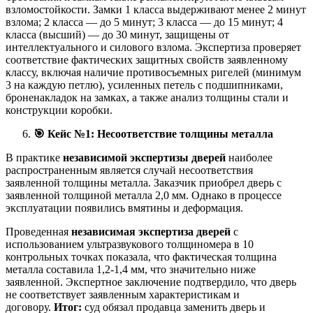
взломостойкости. Замки 1 класса выдерживают менее 2 минут
взлома; 2 класса — до 5 минут; 3 класса — до 15 минут; 4
класса (высший) — до 30 минут, защищены от
интеллектуального и силового взлома. Экспертиза проверяет
соответствие фактических защитных свойств заявленному
классу, включая наличие противосъемных ригелей (минимум
3 на каждую петлю), усиленных петель с подшипниками,
броненакладок на замках, а также анализ толщины стали и
конструкции коробки.
🎯
Кейс №1: Несоответствие толщины металла
В практике
независимой экспертизы дверей
наиболее
распространенным является случай несоответствия
заявленной толщины металла. Заказчик приобрел дверь с
заявленной толщиной металла 2,0 мм. Однако в процессе
эксплуатации появились вмятины и деформация.
Проведенная
независимая экспертиза дверей
с
использованием ультразвукового толщиномера в 10
контрольных точках показала, что фактическая толщина
металла составила 1,2-1,4 мм, что значительно ниже
заявленной. Экспертное заключение подтвердило, что дверь
не соответствует заявленным характеристикам и
договору.
Итог:
суд обязал продавца заменить дверь и