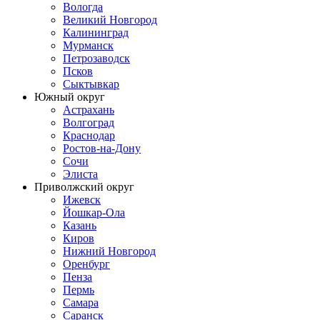
Вологда
Великий Новгород
Калининград
Мурманск
Петрозаводск
Псков
Сыктывкар
Южный округ
Астрахань
Волгоград
Краснодар
Ростов-на-Дону
Сочи
Элиста
Приволжский округ
Ижевск
Йошкар-Ола
Казань
Киров
Нижний Новгород
Оренбург
Пенза
Пермь
Самара
Саранск