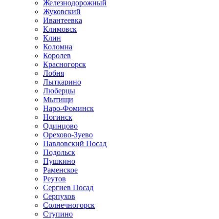
Железнодорожный
Жуковский
Ивантеевка
Климовск
Клин
Коломна
Королев
Красногорск
Лобня
Лыткарино
Люберцы
Мытищи
Наро-Фоминск
Ногинск
Одинцово
Орехово-Зуево
Павловский Посад
Подольск
Пушкино
Раменское
Реутов
Сергиев Посад
Серпухов
Солнечногорск
Ступино