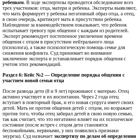
ребенком
. В ходе экспертизы проводится обследование всех
трех участников: отца, матери и ребенка. Эксперты выявляют,
что мать формирует у ребенка негативный образ отца, а отец,
в свою очередь, критикует мать в присутствии ребенка.
Наблюдение за взаимодействием показывает, что ребенок
испытывает тревогу при общении с каждым из родителей.
Эксперт рекомендует постепенное увеличение времени
общения с отцом в присутствии нейтрального лица
(психолога), а также психологическую помощь семье для
снижения конфликта. Суд принимает во внимание
заключение эксперта и устанавливает порядок общения с
учетом этих рекомендаций.
Раздел 6: Кейс №2 — Определение порядка общения с
участием новой семьи отца
После развода дети (8 и 9 лет) проживают с матерью. Отец
активно участвует в их воспитании. Через 2 года отец
вступает в повторный брак, и его новая супруга имеет своих
детей. Мать не против общения детей с отцом, но возражает
против того, чтобы отец забирал детей в свою новую семью,
так как считает, что это негативно влияет на их психическое
состояние (после встреч с отцом дети становятся
беспокойными, нервными, у них появились признаки
энуреза). Суд назначает
экспертизу по делам об определении