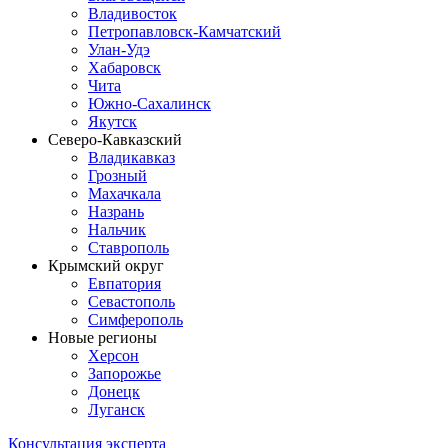
Владивосток
Петропавловск-Камчатский
Улан-Удэ
Хабаровск
Чита
Южно-Сахалинск
Якутск
Северо-Кавказский
Владикавказ
Грозный
Махачкала
Назрань
Нальчик
Ставрополь
Крымский округ
Евпатория
Севастополь
Симферополь
Новые регионы
Херсон
Запорожье
Донецк
Луганск
Консультация эксперта