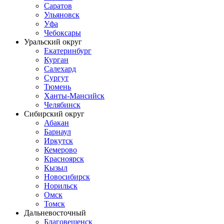
Саратов
Ульяновск
Уфа
Чебоксары
Уральский округ
Екатеринбург
Курган
Салехард
Сургут
Тюмень
Ханты-Мансийск
Челябинск
Сибирский округ
Абакан
Барнаул
Иркутск
Кемерово
Красноярск
Кызыл
Новосибирск
Норильск
Омск
Томск
Дальневосточный
Благовещенск