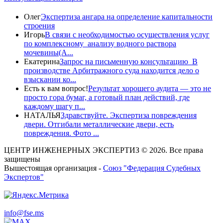
Олег
Экспертиза ангара на определение капитальности
строения
Игорь
В связи с необходимостью осуществления услуг
по комплексному анализу водного раствора
мочевины(A...
Екатерина
Запрос на письменную консультацию В
производстве Арбитражного суда находится дело о
взыскании ко...
Есть к вам вопрос!
Результат хорошего аудита — это не
просто гора бумаг, а готовый план действий, где
каждому шагу п...
НАТАЛЬЯ
Здравствуйте. Экспертиза повреждения
двери. Отгибали металлические двери, есть
повреждения. Фото ...
ЦЕНТР ИНЖЕНЕРНЫХ ЭКСПЕРТИЗ © 2026. Все права
защищены
Вышестоящая организация -
Союз "Федерация Судебных
Экспертов"
info@fse.ms