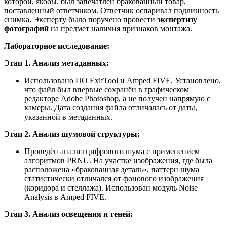
которой, якобы, был запечатлён бракованный товар,
поставленный ответчиком. Ответчик оспаривал подлинность
снимка. Эксперту было поручено провести
экспертизу
фотографий
на предмет наличия признаков монтажа.
Лабораторное исследование:
Этап 1. Анализ метаданных:
Использовано ПО ExifTool и Amped FIVE. Установлено,
что файл был впервые сохранён в графическом
редакторе Adobe Photoshop, а не получен напрямую с
камеры. Дата создания файла отличалась от даты,
указанной в метаданных.
Этап 2. Анализ шумовой структуры:
Проведён анализ цифрового шума с применением
алгоритмов PRNU. На участке изображения, где была
расположена «бракованная деталь», паттерн шума
статистически отличался от фонового изображения
(коридора и стеллажа). Использован модуль Noise
Analysis в Amped FIVE.
Этап 3. Анализ освещения и теней: