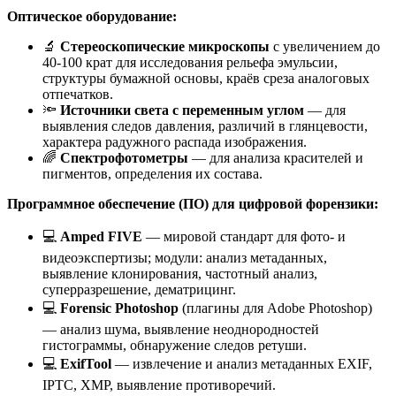
Оптическое оборудование:
🔬
Стереоскопические микроскопы
с увеличением до
40-100 крат для исследования рельефа эмульсии,
структуры бумажной основы, краёв среза аналоговых
отпечатков.
🔦
Источники света с переменным углом
— для
выявления следов давления, различий в глянцевости,
характера радужного распада изображения.
🌈
Спектрофотометры
— для анализа красителей и
пигментов, определения их состава.
Программное обеспечение (ПО) для цифровой форензики:
💻
Amped FIVE
— мировой стандарт для фото- и
видеоэкспертизы; модули: анализ метаданных,
выявление клонирования, частотный анализ,
суперразрешение, дематрицинг.
💻
Forensic Photoshop
(плагины для Adobe Photoshop)
— анализ шума, выявление неоднородностей
гистограммы, обнаружение следов ретуши.
💻
ExifTool
— извлечение и анализ метаданных EXIF,
IPTC, XMP, выявление противоречий.