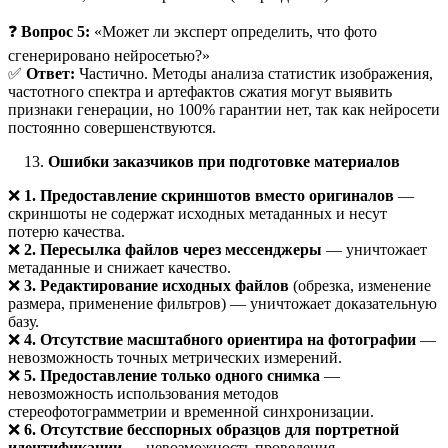
❓
Вопрос 5:
«Может ли эксперт определить, что фото
сгенерировано нейросетью?»
✅
Ответ:
Частично. Методы анализа статистик изображения,
частотного спектра и артефактов сжатия могут выявить
признаки генерации, но 100% гарантии нет, так как нейросети
постоянно совершенствуются.
Ошибки заказчиков при подготовке материалов
❌
1. Предоставление скриншотов вместо оригиналов
—
скриншоты не содержат исходных метаданных и несут
потерю качества.
❌
2. Пересылка файлов через мессенджеры
— уничтожает
метаданные и снижает качество.
❌
3. Редактирование исходных файлов
(обрезка, изменение
размера, применение фильтров) — уничтожает доказательную
базу.
❌
4. Отсутствие масштабного ориентира на фотографии
—
невозможность точных метрических измерений.
❌
5. Предоставление только одного снимка
—
невозможность использования методов
стереофотограмметрии и временной синхронизации.
❌
6. Отсутствие бесспорных образцов для портретной
идентификации
— невозможность проведения