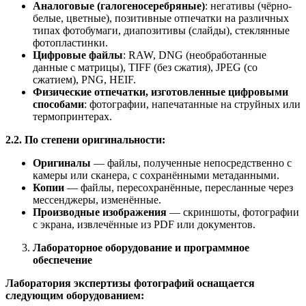
Аналоговые (галогеносеребряные)
: негативы (чёрно-
белые, цветные), позитивные отпечатки на различных
типах фотобумаги, диапозитивы (слайды), стеклянные
фотопластинки.
Цифровые файлы
: RAW, DNG (необработанные
данные с матрицы), TIFF (без сжатия), JPEG (со
сжатием), PNG, HEIF.
Физические отпечатки, изготовленные цифровыми
способами
: фотографии, напечатанные на струйных или
термопринтерах.
2.2. По степени оригинальности:
Оригиналы
— файлы, полученные непосредственно с
камеры или сканера, с сохранёнными метаданными.
Копии
— файлы, пересохранённые, пересланные через
мессенджеры, изменённые.
Производные изображения
— скриншоты, фотографии
с экрана, извлечённые из PDF или документов.
Лабораторное оборудование и программное
обеспечение
Лаборатория экспертизы фотографий оснащается
следующим оборудованием: