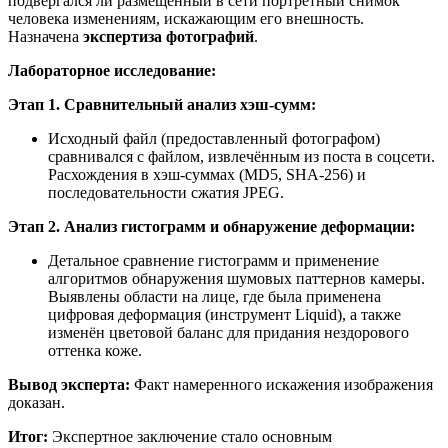
подвергался ли размещённый в сети портретный снимок
человека изменениям, искажающим его внешность.
Назначена
экспертиза фотографий
.
Лабораторное исследование:
Этап 1. Сравнительный анализ хэш-сумм:
Исходный файл (предоставленный фотографом)
сравнивался с файлом, извлечённым из поста в соцсети.
Расхождения в хэш-суммах (MD5, SHA-256) и
последовательности сжатия JPEG.
Этап 2. Анализ гистограмм и обнаружение деформации:
Детальное сравнение гистограмм и применение
алгоритмов обнаружения шумовых паттернов камеры.
Выявлены области на лице, где была применена
цифровая деформация (инструмент Liquid), а также
изменён цветовой баланс для придания нездорового
оттенка коже.
Вывод эксперта:
Факт намеренного искажения изображения
доказан.
Итог:
Экспертное заключение стало основным