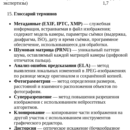
экспертизы)
1,7
Глоссарий терминов
Метаданные (EXIF, IPTC, XMP)
— служебная
информация, встраиваемая в файл изображения;
содержит модель камеры, параметры съёмки (выдержка,
диафрагма, ISO), дату и время съёмки, программное
обеспечение, использовавшееся для обработки.
Шумовая матрица (PRNU)
— уникальный паттерн
шума, оставляемый каждой матрицей камеры (цифровой
отпечаток пальца).
Анализ ошибок предсказания (ELA)
— метод
выявления локальных изменений в JPEG-изображениях
по разнице между оригиналом и сохранённой копией.
Фотограмметрия
— метод определения размеров,
расстояний и взаимного расположения объектов по
фотографиям.
Суперразрешение
— метод повышения разрешения
изображения с использованием нейросетевых
алгоритмов.
Клонирование
— копирование части изображения на
другой участок с использованием инструментов
графического редактора.
Дисторсия
— оптическое искажение (бочкообразное