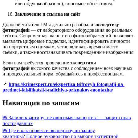
или подушкообразное), вносимое объективом.
Заключение и ссылка на сайт
Дорогой читатель! Мы детально разобрали
экспертизу
фотографий
— от лабораторного оборудования до реальных
кейсов. Современная экспертиза фотоизображений позволяет
выявлять цифровые подделки, идентифицировать личности
по портретным снимкам, устанавливать время и место
съёмки, а также восстанавливать повреждённые изображения.
Если вам требуется проведение
экспертизы
фотографий
высокого качества с соблюдением всех научных
и процессуальных норм, обращайтесь к профессионалам.
🔗
https://krimexpert.ru/ekspertiza-tsifrovyh-fotografij-na-
predmet-falsifikatsii-i-nalichiya-priznakov-montazha/
Навигация по записям
🆘 Залили квартиру: независимая экспертиза — защита прав
пострадавших
🆘 Где и как провести экспертизу по заливу
квартиры? Полное руководство по выбору экспертной