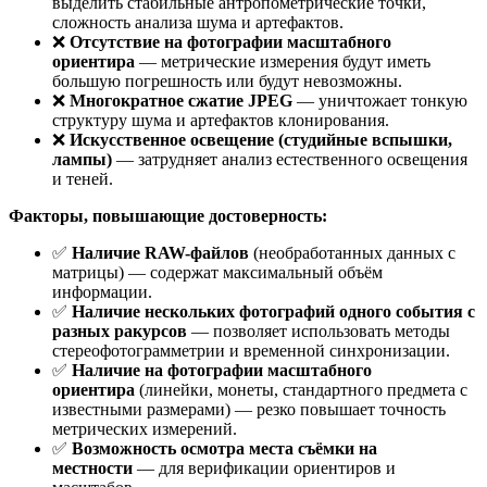
выделить стабильные антропометрические точки,
сложность анализа шума и артефактов.
❌
Отсутствие на фотографии масштабного
ориентира
— метрические измерения будут иметь
большую погрешность или будут невозможны.
❌
Многократное сжатие JPEG
— уничтожает тонкую
структуру шума и артефактов клонирования.
❌
Искусственное освещение (студийные вспышки,
лампы)
— затрудняет анализ естественного освещения
и теней.
Факторы, повышающие достоверность:
✅
Наличие RAW-файлов
(необработанных данных с
матрицы) — содержат максимальный объём
информации.
✅
Наличие нескольких фотографий одного события с
разных ракурсов
— позволяет использовать методы
стереофотограмметрии и временной синхронизации.
✅
Наличие на фотографии масштабного
ориентира
(линейки, монеты, стандартного предмета с
известными размерами) — резко повышает точность
метрических измерений.
✅
Возможность осмотра места съёмки на
местности
— для верификации ориентиров и