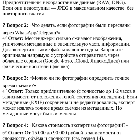
Предпочтительны необработанные данные (RAW, DNG).
Если они недоступны — JPEG в максимальном качестве, без
повторного сжатия.
❓
Вопрос 2:
«Что делать, если фотографии были пересланы
через WhatsApp/Telegram?»
✅
Ответ:
Мессенджеры сильно сжимают изображения,
уничтожая метаданные и значительную часть информации.
Для экспертизы такие файлы малопригодны. Запросите
оригиналы напрямую с устройства отправителя, через
облачные сервисы (Google Фото, iCloud, Яндекс.Диск) или
физические носители (флешка).
❓
Вопрос 3:
«Можно ли по фотографии определить точное
время съёмки?»
✅
Ответ:
Только приблизительно (с точностью до 1-2 часов в
зависимости от положения теней, состояния освещения). Если
метаданные (EXIF) сохранены и не редактировались, эксперт
может извлечь точное время съёмки из метаданных. Но
метаданные могут быть изменены.
❓
Вопрос 4:
«Какова стоимость экспертизы фотографий?»
✅
Ответ:
От 15 000 до 90 000 рублей в зависимости от
сложности, объёма и срочности (см. раздел 14).