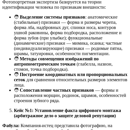
Фотопортретная экспертиза базируется на теории
идентификации человека по признакам внешности:
🧑
Выделение системы признаков
: анатомические
(стабильные) признаки — форма и размеры черепа,
форма лба, надбровных дуг, спинки носа, контуров
ушной раковины, форма подбородка, расположение и
форма зубов (при улыбке); функциональные
(динамические) признаки — мимика, осанка; частные
(индивидуализирующие) признаки — родимые пятна,
шрамы, татуировки, особенности пигментации.
🧑
Методы совмещения изображений по
антропометрическим точкам
(глабелла, назион,
стомон, точка подбородка).
🧑
Построение координатных или пропорциональных
сеток
для сравнения относительных размеров элементов
лица.
🧑
Сопоставление частных признаков
— формы и
расположения морщин, родинок, шрамов, особенностей
строения зубного ряда.
Кейс №1: Установление факта цифрового монтажа
(арбитражное дело о защите деловой репутации)
Фабула:
Компания-истец представила фотографию, на