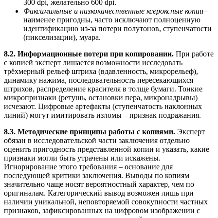
300 dpi, желательно 600 dpi.
Факсимильные и низкокачественные ксероксные копии
–
наименее пригодны, часто исключают полноценную
идентификацию из-за потери полутонов, ступенчатости
(пикселизации), муара.
8.2. Информационные потери при копировании.
При работе
с копией эксперт лишается возможности исследовать
трёхмерный рельеф штриха (вдавленность, микрорельеф),
динамику нажима, последовательность пересекающихся
штрихов, распределение красителя в толще бумаги. Тонкие
микропризнаки (ретушь, остановки пера, микронадрывы)
исчезают. Цифровые артефакты (ступенчатость наклонных
линий) могут имитировать изломы – признак подражания.
8.3. Методические принципы работы с копиями.
Эксперт
обязан в исследовательской части заключения отдельно
оценить пригодность представленной копии и указать, какие
признаки могли быть утрачены или искажены.
Игнорирование этого требования – основание для
последующей критики заключения. Выводы по копиям
значительно чаще носят вероятностный характер, чем по
оригиналам. Категорический вывод возможен лишь при
наличии уникальной, неповторяемой совокупности частных
признаков, зафиксированных на цифровом изображении с