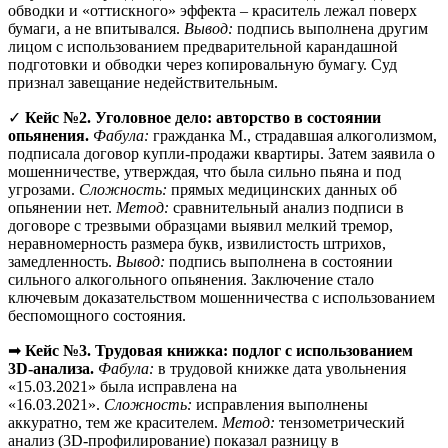
обводки и «оттискного» эффекта – краситель лежал поверх
бумаги, а не впитывался.
Вывод:
подпись выполнена другим
лицом с использованием предварительной карандашной
подготовки и обводки через копировальную бумагу. Суд
признал завещание недействительным.
✓
Кейс №2. Уголовное дело: авторство в состоянии
опьянения.
Фабула:
гражданка М., страдавшая алкоголизмом,
подписала договор купли-продажи квартиры. Затем заявила о
мошенничестве, утверждая, что была сильно пьяна и под
угрозами.
Сложность:
прямых медицинских данных об
опьянении нет.
Метод:
сравнительный анализ подписи в
договоре с трезвыми образцами выявил мелкий тремор,
неравномерность размера букв, извилистость штрихов,
замедленность.
Вывод:
подпись выполнена в состоянии
сильного алкогольного опьянения. Заключение стало
ключевым доказательством мошенничества с использованием
беспомощного состояния.
➡
Кейс №3. Трудовая книжка: подлог с использованием
3D-анализа.
Фабула:
в трудовой книжке дата увольнения
«15.03.2021» была исправлена на
«16.03.2021».
Сложность:
исправления выполнены
аккуратно, тем же красителем.
Метод:
тензометрический
анализ (3D-профилирование) показал разницу в