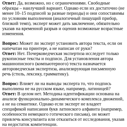
Ответ:
Да, возможно, но с ограничениями. Свободные
образцы – наилучший вариант. Однако если их достаточно (не
менее 10–15 подписей за разные периоды) и они сопоставимы
по условиям выполнения (аналогичный пишущий прибор,
близкий темп), эксперт может дать заключение, обязательно
указав на временной разрыв и оценив возможные возрастные
изменения.
Вопрос:
Может ли эксперт установить автора текста, если он
напечатан на принтере, а не написан от руки?
Ответ:
Нет. Почерковедческая экспертиза исследует только
рукописные тексты и подписи. Для установления автора
машинописного (компьютерного) текста назначается
автороведческая экспертиза, анализирующая письменную
речь (стиль, лексику, грамматику).
Вопрос:
Влияет ли на выводы эксперта то, что подпись
выполнена не на русском языке, например, латиницей?
Ответ:
В целом нет. Методика идентификации основана на
анализе функционально-динамического комплекса движений,
а не на семантике. Однако если эксперт не владеет
спецификой написания букв латинского алфавита (например,
особенности немецкого готического письма), он может
привлечь консультанта или отказаться от исследования, указав
на недостаток компетенции.