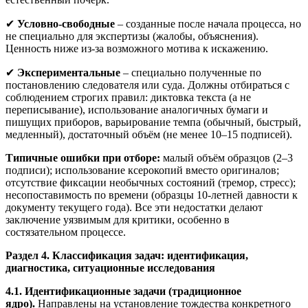
✔
Условно-свободные
– созданные после начала процесса, но
не специально для экспертизы (жалобы, объяснения).
Ценность ниже из-за возможного мотива к искажению.
✔
Экспериментальные
– специально полученные по
постановлению следователя или суда. Должны отбираться с
соблюдением строгих правил: диктовка текста (а не
переписывание), использование аналогичных бумаги и
пишущих приборов, варьирование темпа (обычный, быстрый,
медленный), достаточный объём (не менее 10–15 подписей).
Типичные ошибки при отборе:
малый объём образцов (2–3
подписи); использование ксерокопий вместо оригиналов;
отсутствие фиксации необычных состояний (тремор, стресс);
несопоставимость по времени (образцы 10-летней давности к
документу текущего года). Все эти недостатки делают
заключение уязвимым для критики, особенно в
состязательном процессе.
Раздел 4. Классификация задач: идентификация,
диагностика, ситуационные исследования
4.1. Идентификационные задачи (традиционное
ядро).
Направлены на установление тождества конкретного