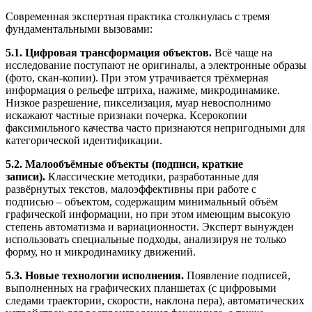
Современная экспертная практика столкнулась с тремя
фундаментальными вызовами:
5.1. Цифровая трансформация объектов.
Всё чаще на
исследование поступают не оригиналы, а электронные образы
(фото, скан-копии). При этом утрачивается трёхмерная
информация о рельефе штриха, нажиме, микродинамике.
Низкое разрешение, пикселизация, муар невосполнимо
искажают частные признаки почерка. Ксерокопии
факсимильного качества часто признаются непригодными для
категорической идентификации.
5.2. Малообъёмные объекты (подписи, краткие
записи).
Классические методики, разработанные для
развёрнутых текстов, малоэффективны при работе с
подписью – объектом, содержащим минимальный объём
графической информации, но при этом имеющим высокую
степень автоматизма и вариационности. Эксперт вынужден
использовать специальные подходы, анализируя не только
форму, но и микродинамику движений.
5.3. Новые технологии исполнения.
Появление подписей,
выполненных на графических планшетах (с цифровыми
следами траектории, скорости, наклона пера), автоматических