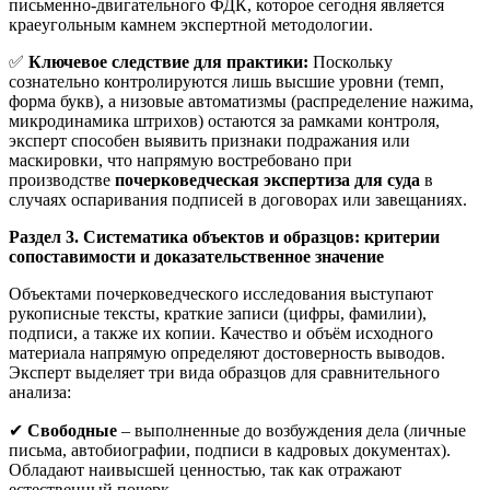
письменно-двигательного ФДК, которое сегодня является
краеугольным камнем экспертной методологии.
✅
Ключевое следствие для практики:
Поскольку
сознательно контролируются лишь высшие уровни (темп,
форма букв), а низовые автоматизмы (распределение нажима,
микродинамика штрихов) остаются за рамками контроля,
эксперт способен выявить признаки подражания или
маскировки, что напрямую востребовано при
производстве
почерковедческая экспертиза для суда
в
случаях оспаривания подписей в договорах или завещаниях.
Раздел 3. Систематика объектов и образцов: критерии
сопоставимости и доказательственное значение
Объектами почерковедческого исследования выступают
рукописные тексты, краткие записи (цифры, фамилии),
подписи, а также их копии. Качество и объём исходного
материала напрямую определяют достоверность выводов.
Эксперт выделяет три вида образцов для сравнительного
анализа:
✔
Свободные
– выполненные до возбуждения дела (личные
письма, автобиографии, подписи в кадровых документах).
Обладают наивысшей ценностью, так как отражают
естественный почерк.