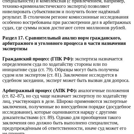
специальности) и комплексная (с привлечением, например,
технико-криминалистического эксперта) позволяют
нивелировать субъективизм и получить более надёжный
результат. В столичном регионе комиссионные исследования
особенно востребованы при рассмотрении дел в арбитражных
судах, где суммы исков достигают сотен миллионов рублей.
Раздел 17. Сравнительный анализ норм гражданского,
арбитражного и уголовного процесса в части назначения
экспертизы
Гражданский процесс (ГПК РФ):
экспертиза назначается
определением суда по ходатайству стороны или по
инициативе суда (ст. 79). Образцы могут быть получены
судом или экспертом (ст. 81). Заключение исследуется в
судебном заседании, эксперт может быть вызван для допроса.
Арбитражный процесс (АПК РФ):
аналогичные положения
(ст. 82–87), но суд чаще назначает экспертизу по ходатайству
лиц, участвующих в деле. Широко применяются экспертные
заключения, полученные во внесудебном порядке (досудебное
исследование), которые оцениваются наряду с другими
доказательствами (ст. 89). Однако для приобщения такого
заключения оно должно быть выполнено специалистом,
предупреждённым об ответственности, иначе суд может его
не принять.