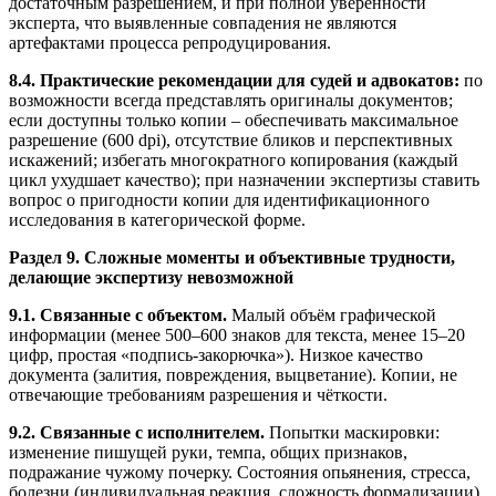
достаточным разрешением, и при полной уверенности
эксперта, что выявленные совпадения не являются
артефактами процесса репродуцирования.
8.4. Практические рекомендации для судей и адвокатов:
по
возможности всегда представлять оригиналы документов;
если доступны только копии – обеспечивать максимальное
разрешение (600 dpi), отсутствие бликов и перспективных
искажений; избегать многократного копирования (каждый
цикл ухудшает качество); при назначении экспертизы ставить
вопрос о пригодности копии для идентификационного
исследования в категорической форме.
Раздел 9. Сложные моменты и объективные трудности,
делающие экспертизу невозможной
9.1. Связанные с объектом.
Малый объём графической
информации (менее 500–600 знаков для текста, менее 15–20
цифр, простая «подпись-закорючка»). Низкое качество
документа (залития, повреждения, выцветание). Копии, не
отвечающие требованиям разрешения и чёткости.
9.2. Связанные с исполнителем.
Попытки маскировки:
изменение пишущей руки, темпа, общих признаков,
подражание чужому почерку. Состояния опьянения, стресса,
болезни (индивидуальная реакция, сложность формализации).