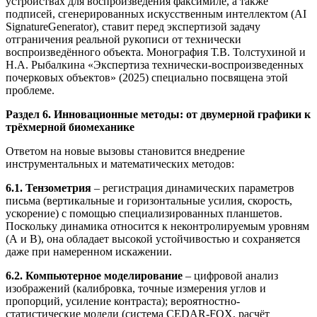
устройствах для воспроизведения факсимиле, а также
подписей, сгенерированных искусственным интеллектом (AI
SignatureGenerator), ставит перед экспертизой задачу
отграничения реальной рукописи от технически
воспроизведённого объекта. Монография Т.В. Толстухиной и
Н.А. Рыбалкина «Экспертиза технически-воспроизведенных
почерковых объектов» (2025) специально посвящена этой
проблеме.
Раздел 6. Инновационные методы: от двумерной графики к
трёхмерной биомеханике
Ответом на новые вызовы становится внедрение
инструментальных и математических методов:
6.1. Тензометрия
– регистрация динамических параметров
письма (вертикальные и горизонтальные усилия, скорость,
ускорение) с помощью специализированных планшетов.
Поскольку динамика относится к неконтролируемым уровням
(А и В), она обладает высокой устойчивостью и сохраняется
даже при намеренном искажении.
6.2. Компьютерное моделирование
– цифровой анализ
изображений (калибровка, точные измерения углов и
пропорций, усиление контраста); вероятностно-
статистические модели (система CEDAR-FOX, расчёт