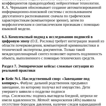
коэффициентов правдоподобия); нейросетевые технологии.
К.А. Чернышев обосновывает создание автоматизированной
информационно-поисковой системы с использованием
двухэтапного распознавания: сначала по графическим
характеристикам (компьютерное зрение), затем по
морфологическим и синтаксическим признакам с помощью
языковой модели.
6.3. Комплексный подход к исследованию подписей в
цифровую эпоху
(О.Е. Рослова) требует интеграции знаний из
области почерковедения, компьютерной криминалистики и
технической экспертизы документов. Только такой
междисциплинарный синтез позволяет оценить подлинность
объекта, выполненного с помощью технических средств.
Раздел 7. Эмпирические кейсы: сложные ситуации из
реальной практики
▶
Кейс №1. Наследственный спор: «Завещание под
копирку».
Фабула:
дальний родственник предъявил
завещание, по которому получал всё имущество. Дети
умершего заявили о подделке подписи
отца.
Сложность:
подпись выглядела бледной, штрихи не
имели вдавленности.
Метод:
микроскопия (40х) выявила
отсутствие бороздок давления, наличие следов карандашной