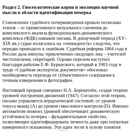
Раздел 2. Гносеологические корни и эволюция научной
мысли в области идентификации почерка
Становление судебного почерковедения прошло несколько
этапов – от примитивного визуального сличения до
комплексного анализа функционально-динамического
комплекса (ФДК) навыков письма. В донаучный период (XV–
XIX вв.) судьи полагались на «очевидность» сходства, что
нередко приводило к ошибкам. Судебная реформа 1864 года в
России дала импульс привлечению сведущих лиц – учителей
чистописания, секретарей. Однако перелом наступил
благодаря работам Е.Ф. Буринского, который в 1903 году в
труде «Судебная экспертиза документов» обосновал
необходимость перехода от субъективного созерцания к
точным измерениям и фотографии.
Настоящий прорыв совершил Н.А. Бернштейн, создав теорию
уровней построения движений (1947). Согласно этой теории,
письмо управляется иерархической системой: от уровня
тонуса мышц (А) до уровня смыслового контроля (D). Именно
автоматизм нижних уровней обеспечивает динамическую
устойчивость почерка – фундаментальное свойство,
позволяющее идентифицировать личность даже при попытках
намеренного искажения. Эти идеи легли в основу понятия