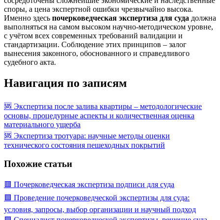
сосредоточены сложнейшие экономические и наследственные
споры, а цена экспертной ошибки чрезвычайно высока.
Именно здесь
почерковедческая экспертиза для суда
должна
выполняться на самом высоком научно-методическом уровне,
с учётом всех современных требований валидации и
стандартизации. Соблюдение этих принципов – залог
вынесения законного, обоснованного и справедливого
судебного акта.
Навигация по записям
🆘 Экспертиза после залива квартиры – методологические
основы, процедурные аспекты и количественная оценка
материального ущерба
🆘 Экспертиза тротуара: научные методы оценки
технического состояния пешеходных покрытий
Похожие статьи
🟥 Почерковедческая экспертиза подписи для суда
🟩 Проведение почерковедческой экспертизы для суда:
условия, запросы, выбор организации и научный подход
🟩 Специалист почерковедческой экспертизы, решение суда,