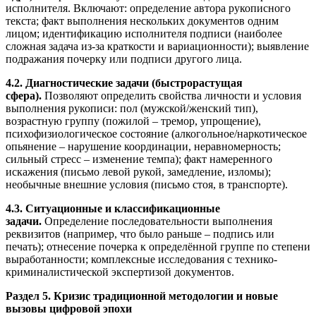
исполнителя. Включают: определение автора рукописного
текста; факт выполнения нескольких документов одним
лицом; идентификацию исполнителя подписи (наиболее
сложная задача из-за краткости и вариационности); выявление
подражания почерку или подписи другого лица.
4.2. Диагностические задачи (быстрорастущая
сфера).
Позволяют определить свойства личности и условия
выполнения рукописи: пол (мужской/женский тип),
возрастную группу (пожилой – тремор, упрощение),
психофизиологическое состояние (алкогольное/наркотическое
опьянение – нарушение координации, неравномерность;
сильный стресс – изменение темпа); факт намеренного
искажения (письмо левой рукой, замедление, изломы);
необычные внешние условия (письмо стоя, в транспорте).
4.3. Ситуационные и классификационные
задачи.
Определение последовательности выполнения
реквизитов (например, что было раньше – подпись или
печать); отнесение почерка к определённой группе по степени
выработанности; комплексные исследования с технико-
криминалистической экспертизой документов.
Раздел 5. Кризис традиционной методологии и новые
вызовы цифровой эпохи