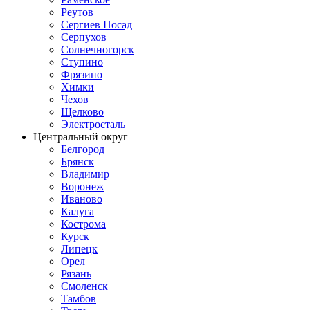
Реутов
Сергиев Посад
Серпухов
Солнечногорск
Ступино
Фрязино
Химки
Чехов
Щелково
Электросталь
Центральный округ
Белгород
Брянск
Владимир
Воронеж
Иваново
Калуга
Кострома
Курск
Липецк
Орел
Рязань
Смоленск
Тамбов