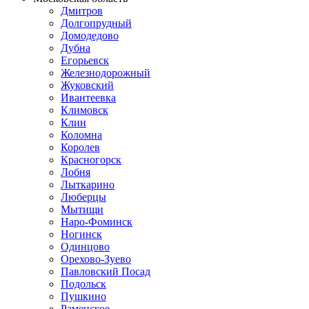
Дмитров
Долгопрудный
Домодедово
Дубна
Егорьевск
Железнодорожный
Жуковский
Ивантеевка
Климовск
Клин
Коломна
Королев
Красногорск
Лобня
Лыткарино
Люберцы
Мытищи
Наро-Фоминск
Ногинск
Одинцово
Орехово-Зуево
Павловский Посад
Подольск
Пушкино
Раменское