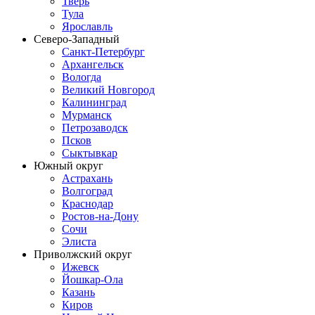
Тверь
Тула
Ярославль
Северо-Западный
Санкт-Петербург
Архангельск
Вологда
Великий Новгород
Калининград
Мурманск
Петрозаводск
Псков
Сыктывкар
Южный округ
Астрахань
Волгоград
Краснодар
Ростов-на-Дону
Сочи
Элиста
Приволжский округ
Ижевск
Йошкар-Ола
Казань
Киров