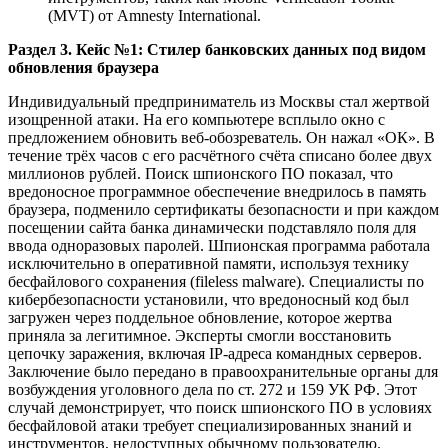
(MVT) от Amnesty International.
Раздел 3. Кейс №1: Стилер банковских данных под видом
обновления браузера
Индивидуальный предприниматель из Москвы стал жертвой
изощренной атаки. На его компьютере всплыло окно с
предложением обновить веб-обозреватель. Он нажал «ОК». В
течение трёх часов с его расчётного счёта списано более двух
миллионов рублей. Поиск шпионского ПО показал, что
вредоносное программное обеспечение внедрилось в память
браузера, подменило сертификаты безопасности и при каждом
посещении сайта банка динамически подставляло поля для
ввода одноразовых паролей. Шпионская программа работала
исключительно в оперативной памяти, используя технику
бесфайлового сохранения (fileless malware). Специалисты по
кибербезопасности установили, что вредоносный код был
загружен через поддельное обновление, которое жертва
приняла за легитимное. Эксперты смогли восстановить
цепочку заражения, включая IP-адреса командных серверов.
Заключение было передано в правоохранительные органы для
возбуждения уголовного дела по ст. 272 и 159 УК РФ. Этот
случай демонстрирует, что поиск шпионского ПО в условиях
бесфайловой атаки требует специализированных знаний и
инструментов, недоступных обычному пользователю.