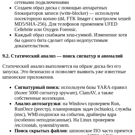
сетевыми подключениями
Создаем образ диска с помощью аппаратных
блокираторов записи (write-blocker) — используем
посекторную копию (dd, FTK Imager с контролем хешей
MD5/SHA-256). Для телефонов применяем UFED
Cellebrite или Oxygen Forensic.
Каждый образ снабжаем хеш-суммой. Изменение хотя
бы одного бита сделает образ недопустимым
доказательством.
9.2. Статический анализ — поиск сигнатур и аномалий
Статический анализ выполняется на образе диска без его
запуска. Это безопасно и позволяет выявить уже известные
шпионские приложения.
Сигнатурный поиск
: используем базы YARA-правил
(более 5000 сигнатур spyware), ClamAV, а также
собственные коллекции.
Анализ автозагрузки
: на Windows проверяем Run,
RunOnce (реестр), планировщик задач (schtasks), службы
(msc), WMI-подписки на события, драйверы ядра
(особенно неподписанные). На Linux проверяем
/etc/crontab, systemd/system.
Поиск скрытых файлов
: шпионское ПО часто прячется