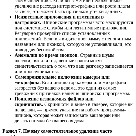
злоумышленника. Если вы заметили необъяснимое
увеличение расхода интернет-трафика или роста платы
за связь, это может быть признаком утечки данных.
Неизвестные приложения и изменения в
настройках.
Шпионские программы часто маскируются
под системные службы или легитимные приложения.
Регулярно проверяйте список установленных
приложений. Если вы видите программу с непонятным
названием или иконкой, которую не устанавливали, это
повод для беспокойства.
Аномалии во время звонков.
Странные шумы,
щелчки, эхо или отдаленные голоса могут
свидетельствовать о том, что ваш разговор записывается
или прослушивается.
Самопроизвольное включение камеры или
микрофона.
Если индикатор камеры или микрофона
загорается без вашего ведома, это один из самых
тревожных признаков наличия шпионской программы.
Появление незнакомых файлов или
скриншотов.
Скриншоты и видео в галерее, которые вы
не делали, — прямое указание на работу программы-
шпиона, которая может записывать ваш экран или
делать снимки без вашего ведома.
Раздел 7. Почему самостоятельное удаление часто