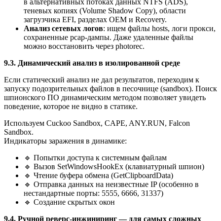
в альтернативных потоках данных NTFS (ADS),
теневых копиях (Volume Shadow Copy), области
загрузчика EFI, разделах OEM и Recovery.
Анализ сетевых логов
: ищем файлы hosts, логи прокси,
сохраненные pcap-дампы. Даже удаленные файлы
можно восстановить через photorec.
9.3. Динамический анализ в изолированной среде
Если статический анализ не дал результатов, переходим к
запуску подозрительных файлов в песочнице (sandbox). Поиск
шпионского ПО динамическим методом позволяет увидеть
поведение, которое не видно в статике.
Используем Cuckoo Sandbox, CAPE, ANY.RUN, Falcon
Sandbox.
Индикаторы заражения в динамике:
🔹 Попытки доступа к системным файлам
🔹 Вызов SetWindowsHookEx (клавиатурный шпион)
🔹 Чтение буфера обмена (GetClipboardData)
🔹 Отправка данных на неизвестные IP (особенно в
нестандартные порты: 5555, 6666, 31337)
🔹 Создание скрытых окон
9.4. Ручной реверс-инжиниринг — для самых сложных