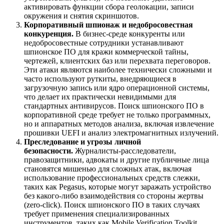
активировать функции сбора геолокации, записи
окружения и снятия скриншотов.
Корпоративный шпионаж и недобросовестная
конкуренция.
В бизнес-среде конкуренты или
недобросовестные сотрудники устанавливают
шпионское ПО для кражи коммерческой тайны,
чертежей, клиентских баз или перехвата переговоров.
Эти атаки являются наиболее технически сложными и
часто используют руткиты, внедряющиеся в
загрузочную запись или ядро операционной системы,
что делает их практически невидимыми для
стандартных антивирусов. Поиск шпионского ПО в
корпоративной среде требует не только программных,
но и аппаратных методов анализа, включая извлечение
прошивки UEFI и анализ электромагнитных излучений.
Преследование и угрозы личной
безопасности.
Журналисты-расследователи,
правозащитники, адвокаты и другие публичные лица
становятся мишенью для сложных атак, включая
использование профессиональных средств слежки,
таких как Pegasus, которые могут заражать устройство
без какого-либо взаимодействия со стороны жертвы
(zero-click). Поиск шпионского ПО в таких случаях
требует применения специализированных
инструментов, таких как Mobile Verification Toolkit