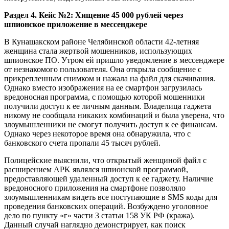
Раздел 4. Кейс №2: Хищение 45 000 рублей через
шпионское приложение в мессенджере
В Кунашакском районе Челябинской области 42-летняя
женщина стала жертвой мошенников, использующих
шпионское ПО. Утром ей пришло уведомление в мессенджере
от незнакомого пользователя. Она открыла сообщение с
прикрепленным снимком и нажала на файл для скачивания.
Однако вместо изображения на ее смартфон загрузилась
вредоносная программа, с помощью которой мошенники
получили доступ к ее личным данным. Владелица гаджета
никому не сообщала никаких комбинаций и была уверена, что
злоумышленники не смогут получить доступ к ее финансам.
Однако через некоторое время она обнаружила, что с
банковского счета пропали 45 тысяч рублей.
Полицейские выяснили, что открытый женщиной файл с
расширением APK являлся шпионской программой,
предоставляющей удаленный доступ к ее гаджету. Наличие
вредоносного приложения на смартфоне позволяло
злоумышленникам видеть все поступающие в SMS коды для
проведения банковских операций. Возбуждено уголовное
дело по пункту «г» части 3 статьи 158 УК РФ (кража).
Данный случай наглядно демонстрирует, как поиск