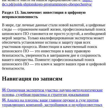
фсэ.рф/poisk-shpionskogo-programmnogo-obespecheniya/
Раздел 13. Заключение: инвестиция в цифровую
неприкосновенность
В мире, где личные данные стали новой валютой, а цифровые
следы — отражением нашей жизни, профессиональный поиск
шпионского ПО становится не просто услугой, а необходимой
мерой защиты. Только квалифицированная экспертиза может
обеспечить установление истины и защиту прав всех
участников процесса. Инвестиции в качественный поиск
шпионского ПО — это инвестиции в вашу правовую
безопасность, уверенность в завтрашнем дне и сохранность
вашего имущества. Помните: профессиональный поиск
шпионского ПО — это ключ к защите ваших прав и цифровой
безопасности.
Навигация по записям
🆘 Оценочная экспертиза участка: научно-методологические
основы, судебная практика и стратегия доказывания
🆘 Анализ на плесень: ваше главное оружие в суде против
управляющих компаний, застройщиков и недобросовестных