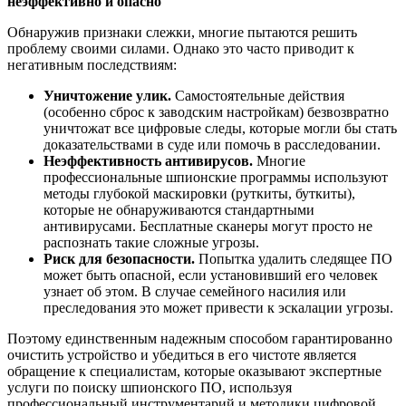
неэффективно и опасно
Обнаружив признаки слежки, многие пытаются решить
проблему своими силами. Однако это часто приводит к
негативным последствиям:
Уничтожение улик.
Самостоятельные действия
(особенно сброс к заводским настройкам) безвозвратно
уничтожат все цифровые следы, которые могли бы стать
доказательствами в суде или помочь в расследовании.
Неэффективность антивирусов.
Многие
профессиональные шпионские программы используют
методы глубокой маскировки (руткиты, буткиты),
которые не обнаруживаются стандартными
антивирусами. Бесплатные сканеры могут просто не
распознать такие сложные угрозы.
Риск для безопасности.
Попытка удалить следящее ПО
может быть опасной, если установивший его человек
узнает об этом. В случае семейного насилия или
преследования это может привести к эскалации угрозы.
Поэтому единственным надежным способом гарантированно
очистить устройство и убедиться в его чистоте является
обращение к специалистам, которые оказывают экспертные
услуги по поиску шпионского ПО, используя
профессиональный инструментарий и методики цифровой