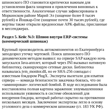
шпионского ПО становится критически важным для
установления факта хищения и привлечения виновных к
ответственности. Аналогичные случаи зафиксированы в
Моркинском районе Марий Эл (хищение более 8 тысяч
рублей) и Йошкар-Оле (хищение почти 30 тысяч рублей), где
жертвы также открыли вредоносные APK-файлы, присланные
в мессенджерах.
Раздел 5. Кейс №3: Шпион внутри ERP-системы
(коммерческий шпионаж)
Крупный производитель автокомпонентов из Екатеринбурга
заподозрил утечку чертежей. Поиск шпионского ПО
динамическим методом выявил: на сервере SAP каждую ночь
запускался Java-апплет, который через JNI вызывал нативную
библиотеку, сканирующую сетевые диски. Библиотека
называлась jvm_monitor.dll, но ее SHA-256 совпадал с
известным бэкдором PlugX. Эксперты вылетали для изъятия
сервера — команда безопасности заказчика боялась, что он
«заминирован» логической бомбой. В ходе исследования была
восстановлена полная картина заражения: злоумышленники
использовали уязвимость в системе обновлений для
внедрения бэкдора, который работал скрытно на протяжении
нескольких месяцев. Заключение экспертизы легло в основу
уголовного дела о коммерческом шпионаже (ст. 183 УК РФ).