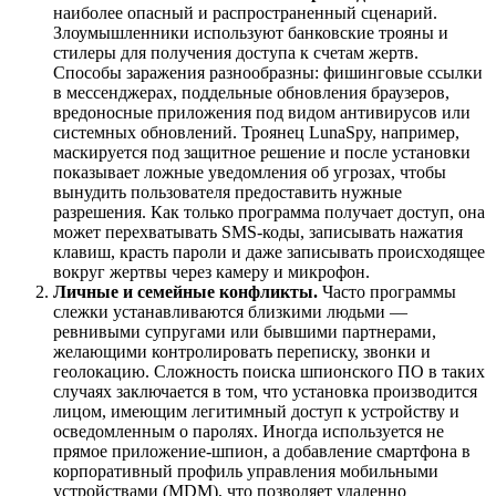
наиболее опасный и распространенный сценарий.
Злоумышленники используют банковские трояны и
стилеры для получения доступа к счетам жертв.
Способы заражения разнообразны: фишинговые ссылки
в мессенджерах, поддельные обновления браузеров,
вредоносные приложения под видом антивирусов или
системных обновлений. Троянец LunaSpy, например,
маскируется под защитное решение и после установки
показывает ложные уведомления об угрозах, чтобы
вынудить пользователя предоставить нужные
разрешения. Как только программа получает доступ, она
может перехватывать SMS-коды, записывать нажатия
клавиш, красть пароли и даже записывать происходящее
вокруг жертвы через камеру и микрофон.
Личные и семейные конфликты.
Часто программы
слежки устанавливаются близкими людьми —
ревнивыми супругами или бывшими партнерами,
желающими контролировать переписку, звонки и
геолокацию. Сложность поиска шпионского ПО в таких
случаях заключается в том, что установка производится
лицом, имеющим легитимный доступ к устройству и
осведомленным о паролях. Иногда используется не
прямое приложение-шпион, а добавление смартфона в
корпоративный профиль управления мобильными
устройствами (MDM), что позволяет удаленно