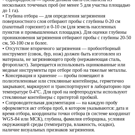
нескольких точечных проб (не менее 5 для участка площадью
до 1 га).
• Глубина отбора — для определения загрязнения
поверхностного слоя отбирают пробы с глубины 0-20 см
(пахотный горизонт) и 0-10 см (для земель населенных
пунктов и промышленных площадок). Для оценки глубины
проникновения загрязнения отбирают пробы с глубины 20-50
см, 50-100 см и более.
• Отсутствие вторичного загрязнения — пробоотборный
инструмент (совок, бур, нож) должен быть изготовлен из
материала, не загрязняющего пробу (нержавеющая сталь,
фторопласт). Запрещается использовать оцинкованные или
медные инструменты при отборе проб на тяжелые металлы.
• Консервация и хранение — пробы помещают в
полиэтиленовые или стеклянные контейнеры, герметично
закрывают, маркируют и транспортируют в лабораторию при
температуре 0-4°C. Для проб на нефтепродукты используют
стеклянные контейнеры с притертой пробкой.
• Сопроводительная документация — на каждую пробу
оформляется акт отбора проб, в котором указываются: дата и
время отбора, координаты точки отбора (в системе координат
WGS-84 или МСК), глубина, фамилия отборщика, условия
окружающей среды (температура, влажность, осадки),
наличие визуальных признаков загрязнения.