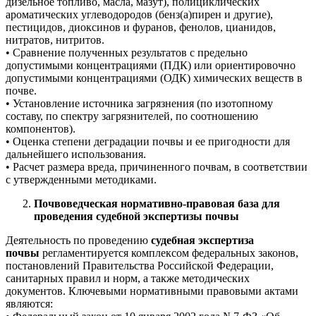
дизельное топливо, масла, мазут), полициклических
ароматических углеводородов (бенз(а)пирен и другие),
пестицидов, диоксинов и фуранов, фенолов, цианидов,
нитратов, нитритов.
• Сравнение полученных результатов с предельно
допустимыми концентрациями (ПДК) или ориентировочно
допустимыми концентрациями (ОДК) химических веществ в
почве.
• Установление источника загрязнения (по изотопному
составу, по спектру загрязнителей, по соотношению
компонентов).
• Оценка степени деградации почвы и ее пригодности для
дальнейшего использования.
• Расчет размера вреда, причиненного почвам, в соответствии
с утвержденными методиками.
Почвоведческая нормативно-правовая база для
проведения судебной экспертизы почвы
Деятельность по проведению
судебная экспертиза
почвы
регламентируется комплексом федеральных законов,
постановлений Правительства Российской Федерации,
санитарных правил и норм, а также методических
документов. Ключевыми нормативными правовыми актами
являются: