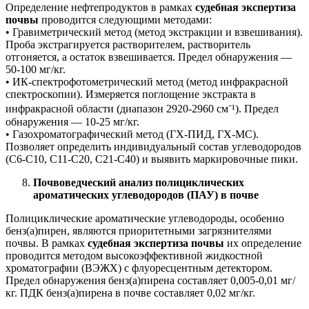
Определение нефтепродуктов в рамках
судебная экспертиза
почвы
проводится следующими методами:
• Гравиметрический метод (метод экстракции и взвешивания).
Проба экстрагируется растворителем, растворитель
отгоняется, а остаток взвешивается. Предел обнаружения —
50-100 мг/кг.
• ИК-спектрофотометрический метод (метод инфракрасной
спектроскопии). Измеряется поглощение экстракта в
инфракрасной области (диапазон 2920-2960 см⁻¹). Предел
обнаружения — 10-25 мг/кг.
• Газохроматографический метод (ГХ-ПИД, ГХ-МС).
Позволяет определить индивидуальный состав углеводородов
(C6-C10, C11-C20, C21-C40) и выявить маркировочные пики.
Почвоведческий анализ полициклических
ароматических углеводородов (ПАУ) в почве
Полициклические ароматические углеводороды, особенно
бенз(а)пирен, являются приоритетными загрязнителями
почвы. В рамках
судебная экспертиза почвы
их определение
проводится методом высокоэффективной жидкостной
хроматографии (ВЭЖХ) с флуоресцентным детектором.
Предел обнаружения бенз(а)пирена составляет 0,005-0,01 мг/
кг. ПДК бенз(а)пирена в почве составляет 0,02 мг/кг.