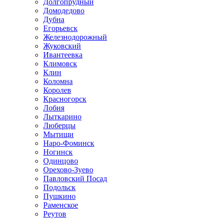
Долгопрудный
Домодедово
Дубна
Егорьевск
Железнодорожный
Жуковский
Ивантеевка
Климовск
Клин
Коломна
Королев
Красногорск
Лобня
Лыткарино
Люберцы
Мытищи
Наро-Фоминск
Ногинск
Одинцово
Орехово-Зуево
Павловский Посад
Подольск
Пушкино
Раменское
Реутов