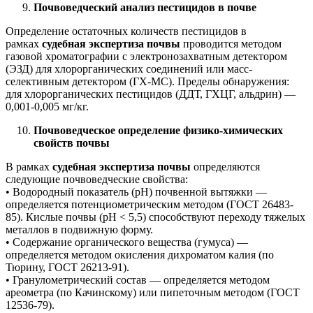
Почвоведческий анализ пестицидов в почве
Определение остаточных количеств пестицидов в
рамках
судебная экспертиза почвы
проводится методом
газовой хроматографии с электронозахватным детектором
(ЭЗД) для хлорорганических соединений или масс-
селективным детектором (ГХ-МС). Пределы обнаружения:
для хлорорганических пестицидов (ДДТ, ГХЦГ, альдрин) —
0,001-0,005 мг/кг.
Почвоведческое определение физико-химических
свойств почвы
В рамках
судебная экспертиза почвы
определяются
следующие почвоведческие свойства:
• Водородный показатель (pH) почвенной вытяжки —
определяется потенциометрическим методом (ГОСТ 26483-
85). Кислые почвы (pH < 5,5) способствуют переходу тяжелых
металлов в подвижную форму.
• Содержание органического вещества (гумуса) —
определяется методом окисления дихроматом калия (по
Тюрину, ГОСТ 26213-91).
• Гранулометрический состав — определяется методом
ареометра (по Качинскому) или пипеточным методом (ГОСТ
12536-79).