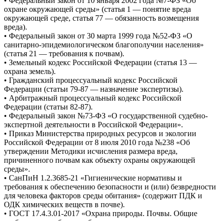
• Федеральный закон от 10 января 2002 года №7-ФЗ «Об
охране окружающей среды» (статья 1 — понятие вреда
окружающей среде, статья 77 — обязанность возмещения
вреда).
• Федеральный закон от 30 марта 1999 года №52-ФЗ «О
санитарно-эпидемиологическом благополучии населения»
(статья 21 — требования к почвам).
• Земельный кодекс Российской Федерации (статья 13 —
охрана земель).
• Гражданский процессуальный кодекс Российской
Федерации (статьи 79-87 — назначение экспертизы).
• Арбитражный процессуальный кодекс Российской
Федерации (статьи 82-87).
• Федеральный закон №73-ФЗ «О государственной судебно-
экспертной деятельности в Российской Федерации».
• Приказ Министерства природных ресурсов и экологии
Российской Федерации от 8 июля 2010 года №238 «Об
утверждении Методики исчисления размера вреда,
причиненного почвам как объекту охраны окружающей
среды».
• СанПиН 1.2.3685-21 «Гигиенические нормативы и
требования к обеспечению безопасности и (или) безвредности
для человека факторов среды обитания» (содержит ПДК и
ОДК химических веществ в почве).
• ГОСТ 17.4.3.01-2017 «Охрана природы. Почвы. Общие