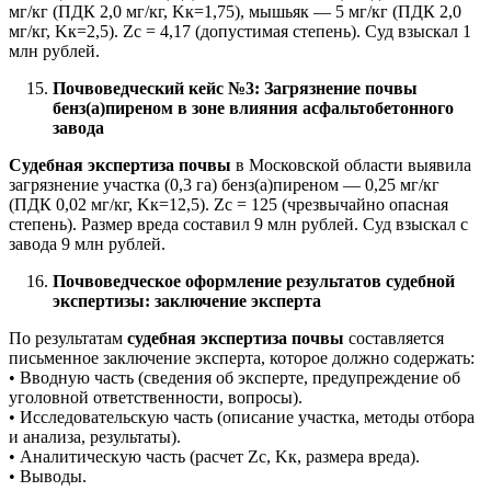
мг/кг (ПДК 2,0 мг/кг, Kк=1,75), мышьяк — 5 мг/кг (ПДК 2,0
мг/кг, Kк=2,5). Zc = 4,17 (допустимая степень). Суд взыскал 1
млн рублей.
Почвоведческий кейс №3: Загрязнение почвы
бенз(а)пиреном в зоне влияния асфальтобетонного
завода
Судебная экспертиза почвы
в Московской области выявила
загрязнение участка (0,3 га) бенз(а)пиреном — 0,25 мг/кг
(ПДК 0,02 мг/кг, Kк=12,5). Zc = 125 (чрезвычайно опасная
степень). Размер вреда составил 9 млн рублей. Суд взыскал с
завода 9 млн рублей.
Почвоведческое оформление результатов судебной
экспертизы: заключение эксперта
По результатам
судебная экспертиза почвы
составляется
письменное заключение эксперта, которое должно содержать:
• Вводную часть (сведения об эксперте, предупреждение об
уголовной ответственности, вопросы).
• Исследовательскую часть (описание участка, методы отбора
и анализа, результаты).
• Аналитическую часть (расчет Zc, Kк, размера вреда).
• Выводы.