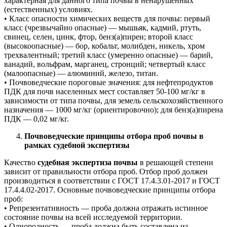
характерная для данного типа почвы в ненарушенных
(естественных) условиях.
• Класс опасности химических веществ для почвы: первый
класс (чрезвычайно опасные) — мышьяк, кадмий, ртуть,
свинец, селен, цинк, фтор, бенз(а)пирен; второй класс
(высокоопасные) — бор, кобальт, молибден, никель, хром
трехвалентный; третий класс (умеренно опасные) — барий,
ванадий, вольфрам, марганец, стронций; четвертый класс
(малоопасные) — алюминий, железо, титан.
• Почвоведческие пороговые значения: для нефтепродуктов
ПДК для почв населенных мест составляет 50-100 мг/кг в
зависимости от типа почвы, для земель сельскохозяйственного
назначения — 1000 мг/кг (ориентировочно); для бенз(а)пирена
ПДК — 0,02 мг/кг.
Почвоведческие принципы отбора проб почвы в
рамках судебной экспертизы
Качество
судебная экспертиза почвы
в решающей степени
зависит от правильности отбора проб. Отбор проб должен
производиться в соответствии с ГОСТ 17.4.3.01-2017 и ГОСТ
17.4.4.02-2017. Основные почвоведческие принципы отбора
проб:
• Репрезентативность — проба должна отражать истинное
состояние почвы на всей исследуемой территории.
• Однородность — проба должна быть составлена из