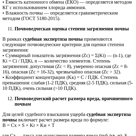
• Емкость катионного обмена (ЕКО) — определяется методом
КГ с использованием хлорида аммония.
• Влажность почвы — определяется гравиметрическим
методом (ГОСТ 5180-2015).
Почвоведческая оценка степени загрязнения почвы
В рамках
судебная экспертиза почвы
применяются
следующие почвоведческие критерии для оценки степени
загрязнения:
• Суммарный показатель загрязнения (Zc) = Σ(Ki) — (n-1), где
Ki = Ci / ПДКi, n — количество элементов. Степень
загрязнения: допустимая (Zc < 8), умеренно опасная (Zc = 8-
16), опасная (Zc = 16-32), чрезвычайно опасная (Zc > 32).
• Коэффициент концентрации (Kк) = C / ПДК. Степень
превышения: слабая (1-2 ПДК), средняя (2-5 ПДК), сильная (5-
10 ПДК), очень сильная (>10 ПДК).
Почвоведческий расчет размера вреда, причиненного
почвам
Для целей судебного взыскания ущерба
судебная экспертиза
почвы
включает расчет размера вреда по формуле:
В = Сх × S × Kr × Kи × T
где Сх — такса для исчисления размера вреда (руб./кв. м), S —