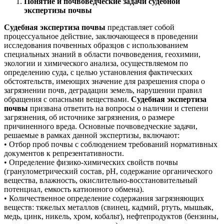
Понятие и почвоведческие задачи судебной
экспертизы почвы
Судебная экспертиза почвы
представляет собой
процессуальное действие, заключающееся в проведении
исследования почвенных образцов с использованием
специальных знаний в области почвоведения, геохимии,
экологии и химического анализа, осуществляемом по
определению суда, с целью установления фактических
обстоятельств, имеющих значение для разрешения спора о
загрязнении почв, деградации земель, нарушении правил
обращения с опасными веществами.
Судебная экспертиза
почвы
призвана ответить на вопросы о наличии и степени
загрязнения, об источнике загрязнения, о размере
причиненного вреда. Основные почвоведческие задачи,
решаемые в рамках данной экспертизы, включают:
• Отбор проб почвы с соблюдением требований нормативных
документов к репрезентативности.
• Определение физико-химических свойств почвы
(гранулометрический состав, pH, содержание органического
вещества, влажность, окислительно-восстановительный
потенциал, емкость катионного обмена).
• Количественное определение содержания загрязняющих
веществ: тяжелых металлов (свинец, кадмий, ртуть, мышьяк,
медь, цинк, никель, хром, кобальт), нефтепродуктов (бензины,