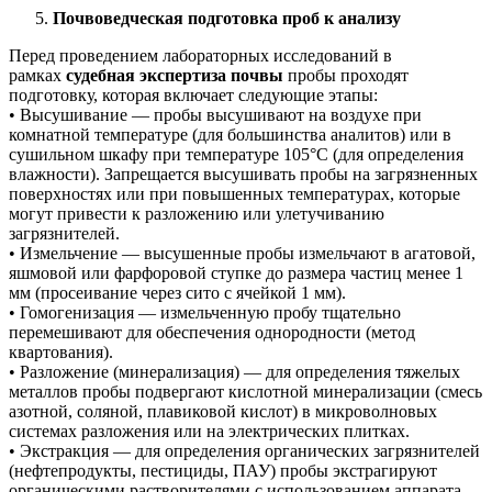
Почвоведческая подготовка проб к анализу
Перед проведением лабораторных исследований в
рамках
судебная экспертиза почвы
пробы проходят
подготовку, которая включает следующие этапы:
• Высушивание — пробы высушивают на воздухе при
комнатной температуре (для большинства аналитов) или в
сушильном шкафу при температуре 105°C (для определения
влажности). Запрещается высушивать пробы на загрязненных
поверхностях или при повышенных температурах, которые
могут привести к разложению или улетучиванию
загрязнителей.
• Измельчение — высушенные пробы измельчают в агатовой,
яшмовой или фарфоровой ступке до размера частиц менее 1
мм (просеивание через сито с ячейкой 1 мм).
• Гомогенизация — измельченную пробу тщательно
перемешивают для обеспечения однородности (метод
квартования).
• Разложение (минерализация) — для определения тяжелых
металлов пробы подвергают кислотной минерализации (смесь
азотной, соляной, плавиковой кислот) в микроволновых
системах разложения или на электрических плитках.
• Экстракция — для определения органических загрязнителей
(нефтепродукты, пестициды, ПАУ) пробы экстрагируют
органическими растворителями с использованием аппарата