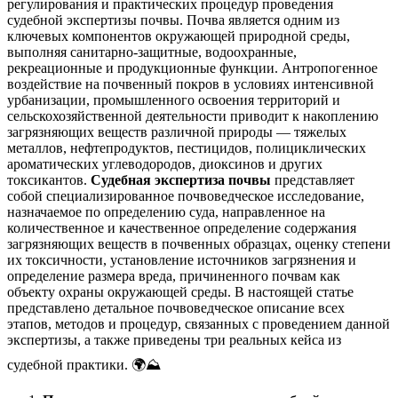
регулирования и практических процедур проведения
судебной экспертизы почвы. Почва является одним из
ключевых компонентов окружающей природной среды,
выполняя санитарно-защитные, водоохранные,
рекреационные и продукционные функции. Антропогенное
воздействие на почвенный покров в условиях интенсивной
урбанизации, промышленного освоения территорий и
сельскохозяйственной деятельности приводит к накоплению
загрязняющих веществ различной природы — тяжелых
металлов, нефтепродуктов, пестицидов, полициклических
ароматических углеводородов, диоксинов и других
токсикантов.
Судебная экспертиза почвы
представляет
собой специализированное почвоведческое исследование,
назначаемое по определению суда, направленное на
количественное и качественное определение содержания
загрязняющих веществ в почвенных образцах, оценку степени
их токсичности, установление источников загрязнения и
определение размера вреда, причиненного почвам как
объекту охраны окружающей среды. В настоящей статье
представлено детальное почвоведческое описание всех
этапов, методов и процедур, связанных с проведением данной
экспертизы, а также приведены три реальных кейса из
судебной практики. 🌍⛰️