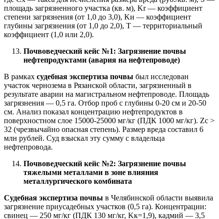
площадь загрязненного участка (кв. м), Kr — коэффициент
степени загрязнения (от 1,0 до 3,0), Kи — коэффициент
глубины загрязнения (от 1,0 до 2,0), T — территориальный
коэффициент (1,0 или 2,0).
Почвоведческий кейс №1: Загрязнение почвы
нефтепродуктами (авария на нефтепроводе)
В рамках
судебная экспертиза почвы
был исследован
участок чернозема в Рязанской области, загрязненный в
результате аварии на магистральном нефтепроводе. Площадь
загрязнения — 0,5 га. Отбор проб с глубины 0-20 см и 20-50
см. Анализ показал концентрацию нефтепродуктов в
поверхностном слое 15000-25000 мг/кг (ПДК 1000 мг/кг). Zc >
32 (чрезвычайно опасная степень). Размер вреда составил 6
млн рублей. Суд взыскал эту сумму с владельца
нефтепровода.
Почвоведческий кейс №2: Загрязнение почвы
тяжелыми металлами в зоне влияния
металлургического комбината
Судебная экспертиза почвы
в Челябинской области выявила
загрязнение приусадебных участков (0,5 га). Концентрации:
свинец — 250 мг/кг (ПДК 130 мг/кг, Kк=1,9), кадмий — 3,5