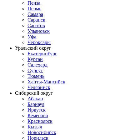
Пенза
Пермь
Самара
Саранск
Саратов
Ульяновск
Уфа
Чебоксары
Уральский округ
Екатеринбург
Курган
Салехард
Сургут
Тюмень
Ханты-Мансийск
Челябинск
Сибирский округ
Абакан
Барнаул
Иркутск
Кемерово
Красноярск
Кызыл
Новосибирск
Норильск