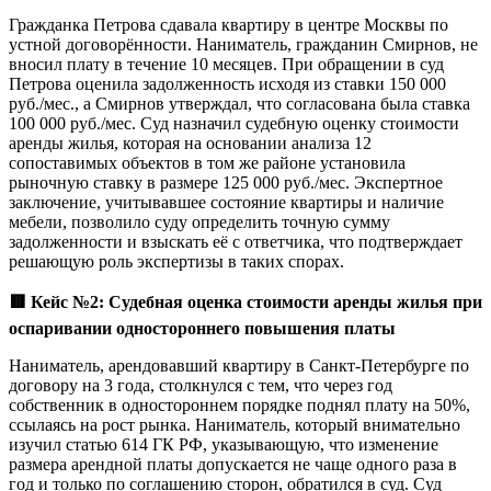
Гражданка Петрова сдавала квартиру в центре Москвы по
устной договорённости. Наниматель, гражданин Смирнов, не
вносил плату в течение 10 месяцев. При обращении в суд
Петрова оценила задолженность исходя из ставки 150 000
руб./мес., а Смирнов утверждал, что согласована была ставка
100 000 руб./мес. Суд назначил судебную оценку стоимости
аренды жилья, которая на основании анализа 12
сопоставимых объектов в том же районе установила
рыночную ставку в размере 125 000 руб./мес. Экспертное
заключение, учитывавшее состояние квартиры и наличие
мебели, позволило суду определить точную сумму
задолженности и взыскать её с ответчика, что подтверждает
решающую роль экспертизы в таких спорах.
🟥
Кейс №2: Судебная оценка стоимости аренды жилья при
оспаривании одностороннего повышения платы
Наниматель, арендовавший квартиру в Санкт-Петербурге по
договору на 3 года, столкнулся с тем, что через год
собственник в одностороннем порядке поднял плату на 50%,
ссылаясь на рост рынка. Наниматель, который внимательно
изучил статью 614 ГК РФ, указывающую, что изменение
размера арендной платы допускается не чаще одного раза в
год и только по соглашению сторон, обратился в суд. Суд