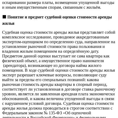
оспаривании размера платы, возмещении упущенной выгоды
и иным имущественным спорам, связанным с жильём.
🟥
Понятие и предмет судебной оценки стоимости аренды
жилья
Судебная оценка стоимости аренды жилья представляет собой
комплексное исследование, проводимое аккредитованным
экспертом-оценщиком по определению суда, направленное на
установление рыночной стоимости права пользования и
владения жилым помещением на определённую дату.
Предметом данной оценки выступает не сама квартира как
физический объект, а имущественное право нанимателя
(арендатора), возникающее из договора найма жилого
помещения. В ходе судебной оценки стоимости аренды жилья
эксперт разрешает ключевые вопросы, позволяющие суду
выйти за пределы его специальных познаний: какова
рыночная стоимость аренды квартиры в спорный период,
соответствует ли установленная в договоре ставка рыночному
уровню, является ли заявленная арендная плата экономически
обоснованной, и какова величина упущенной выгоды в связи
с нарушением условий договора. Судебная оценка стоимости
аренды жилья должна проводиться в строгом соответствии с
Федеральным законом № 135-ФЗ «Об оценочной
деятельности в Российской Федерации» и федеральными