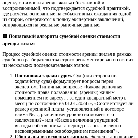
оценку стоимости аренды жилья объективной и
воспроизводимой, что подтверждается судебной практикой,
где расчёты, основанные на субъективных ожиданиях одной
из сторон, отвергаются в пользу экспертных заключений,
опирающихся на реальные рыночные данные.
🟥
Пошаговый алгоритм судебной оценки стоимости
аренды жилья
Процесс судебной оценки стоимости аренды жилья в рамках
судебного разбирательства строго регламентирован и состоит
из нескольких последовательных этапов:
Постановка задачи судом.
Суд (или сторона по
ходатайству суда) формулирует вопросы перед
экспертом. Типичные вопросы: «Какова рыночная
стоимость права пользования (аренды) жилым
помещением по адресу… за один квадратный метр в
месяц по состоянию на 01.01.2024?», «Соответствует ли
размер арендной платы, установленный в договоре
найма №…, рыночному уровню на момент его
заключения?» или «Какова величина упущенной
выгоды собственника за период с… по… в связи с
несвоевременным освобождением помещения?».
Сбор и анализ исходных данных.
Эксперт запрашивает