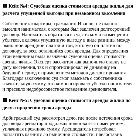
🟥
Кейс №4: Судебная оценка стоимости аренды жилья для
расчёта упущенной выгоды при незаконном выселении
Собственник квартиры, гражданин Иванов, незаконно
выселил нанимателя, с которым был заключён долгосрочный
договор. Наниматель обратился в суд с иском о возмещении
убытков, включая упущенную выгоду в виде разницы между
рыночной арендной платой и той, которую он платил по
договору, за весь оставшийся срок аренды. Для определения
этой величины была назначена судебная оценка стоимости
аренды жилья. Эксперт рассчитал как рыночную ставку на
дату выселения, так и спрогнозировал её динамику на
будущий период с применением методов дисконтирования.
Благодаря заключению суд смог взыскать с собственника
значительную сумму, что компенсировало убытки нанимателя
и пресекло недобросовестное поведение арендодателя.
🟥
Кейс №5: Судебная оценка стоимости аренды жилья по
делу о продлении срока аренды
Арбитражный суд рассмотрел дело, где после истечения срока
договора арендатор продолжал пользоваться помещением,
уплачивая прежнюю сумму. Арендодатель потребовал
доплатить разницу до рыночной стоимости, предоставив