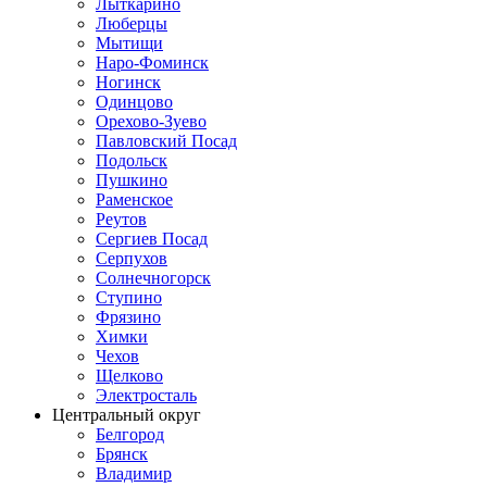
Лыткарино
Люберцы
Мытищи
Наро-Фоминск
Ногинск
Одинцово
Орехово-Зуево
Павловский Посад
Подольск
Пушкино
Раменское
Реутов
Сергиев Посад
Серпухов
Солнечногорск
Ступино
Фрязино
Химки
Чехов
Щелково
Электросталь
Центральный округ
Белгород
Брянск
Владимир