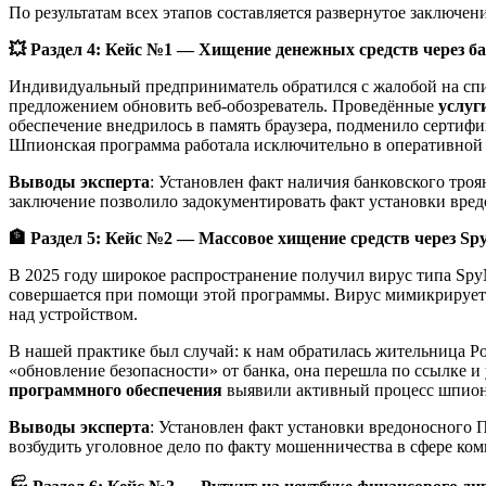
По результатам всех этапов составляется развернутое заключе
💥
Раздел 4: Кейс №1 — Хищение денежных средств через б
Индивидуальный предприниматель обратился с жалобой на спис
предложением обновить веб-обозреватель. Проведённые
услуг
обеспечение внедрилось в память браузера, подменило сертиф
Шпионская программа работала исключительно в оперативной 
Выводы эксперта
: Установлен факт наличия банковского тро
заключение позволило задокументировать факт установки вредо
🏦
Раздел 5: Кейс №2 — Массовое хищение средств через Sp
В 2025 году широкое распространение получил вирус типа Spy
совершается при помощи этой программы. Вирус мимикрирует п
над устройством.
В нашей практике был случай: к нам обратилась жительница Р
«обновление безопасности» от банка, она перешла по ссылке и
программного обеспечения
выявили активный процесс шпион
Выводы эксперта
: Установлен факт установки вредоносного
возбудить уголовное дело по факту мошенничества в сфере к