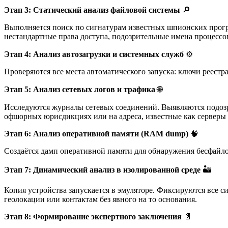
Этап 3: Статический анализ файловой системы
🔎
Выполняется поиск по сигнатурам известных шпионских прогр
нестандартные права доступа, подозрительные имена процессо
Этап 4: Анализ автозагрузки и системных служб
⚙️
Проверяются все места автоматического запуска: ключи реестр
Этап 5: Анализ сетевых логов и трафика
🌐
Исследуются журналы сетевых соединений. Выявляются подозри
офшорных юрисдикциях или на адреса, известные как серверы
Этап 6: Анализ оперативной памяти (RAM dump)
🧠
Создаётся дамп оперативной памяти для обнаружения бесфайло
Этап 7: Динамический анализ в изолированной среде
🏜️
Копия устройства запускается в эмуляторе. Фиксируются все с
геолокации или контактам без явного на то основания.
Этап 8: Формирование экспертного заключения
📄