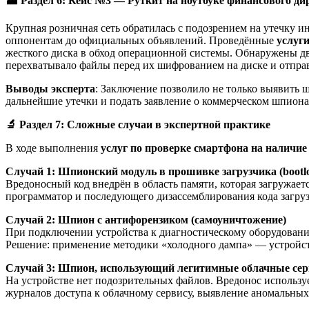
🏭
Раздел 6: Кейс №3 — Руткит на ноутбуке финансового ди
Крупная розничная сеть обратилась с подозрением на утечку 
оппонентам до официальных объявлений. Проведённые
услуг
жесткого диска в обход операционной системы. Обнаружены дв
перехватывало файлы перед их шифрованием на диске и отправ
Выводы эксперта
: Заключение позволило не только выявить 
дальнейшие утечки и подать заявление о коммерческом шпиона
🔬
Раздел 7: Сложные случаи в экспертной практике
В ходе выполнения
услуг по проверке смартфона на наличи
Случай 1: Шпионский модуль в прошивке загрузчика (bootl
Вредоносный код внедрён в область памяти, которая загружае
программатор и последующего дизассемблирования кода загруз
Случай 2: Шпион с антифорензиком (самоуничтожение)
При подключении устройства к диагностическому оборудовани
Решение: применение методики «холодного дампа» — устройств
Случай 3: Шпион, использующий легитимные облачные се
На устройстве нет подозрительных файлов. Вредонос использу
журналов доступа к облачному сервису, выявление аномальных