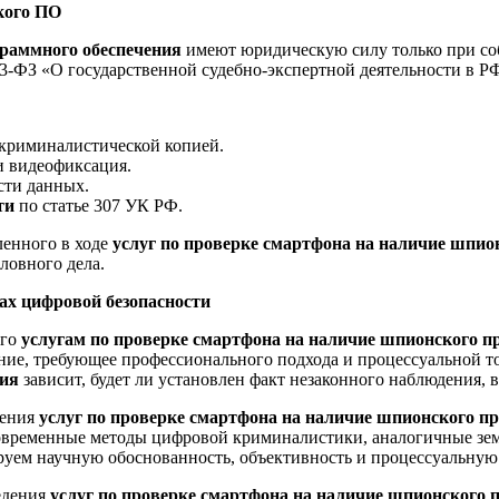
кого ПО
граммного обеспечения
имеют юридическую силу только при со
3-ФЗ «О государственной судебно-экспертной деятельности в Р
 криминалистической копией.
и видеофиксация.
сти данных.
ти
по статье 307 УК РФ.
ленного в ходе
услуг по проверке смартфона на наличие шпио
ловного дела.
ах цифровой безопасности
ого
услугам по проверке смартфона на наличие шпионского п
вание, требующее профессионального подхода и процессуальной 
ния
зависит, будет ли установлен факт незаконного наблюдения,
дения
услуг по проверке смартфона на наличие шпионского п
временные методы цифровой криминалистики, аналогичные земл
уем научную обоснованность, объективность и процессуальную 
едения
услуг по проверке смартфона на наличие шпионского 