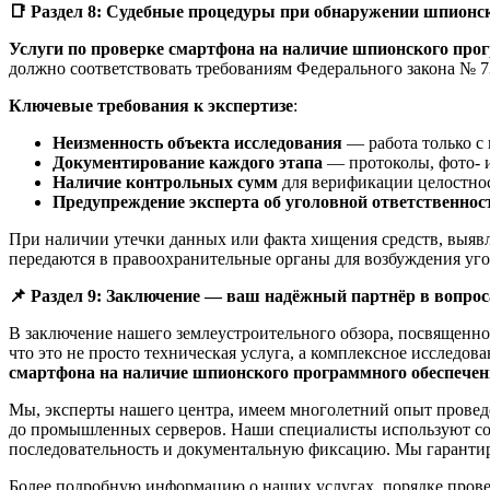
📑
Раздел 8: Судебные процедуры при обнаружении шпионс
Услуги по проверке смартфона на наличие шпионского про
должно соответствовать требованиям Федерального закона № 7
Ключевые требования к экспертизе
:
Неизменность объекта исследования
— работа только с
Документирование каждого этапа
— протоколы, фото- 
Наличие контрольных сумм
для верификации целостно
Предупреждение эксперта об уголовной ответственнос
При наличии утечки данных или факта хищения средств, выяв
передаются в правоохранительные органы для возбуждения уго
📌
Раздел 9: Заключение — ваш надёжный партнёр в вопрос
В заключение нашего землеустроительного обзора, посвященн
что это не просто техническая услуга, а комплексное исследо
смартфона на наличие шпионского программного обеспече
Мы, эксперты нашего центра, имеем многолетний опыт прове
до промышленных серверов. Наши специалисты используют со
последовательность и документальную фиксацию. Мы гарантир
Более подробную информацию о наших услугах, порядке пров