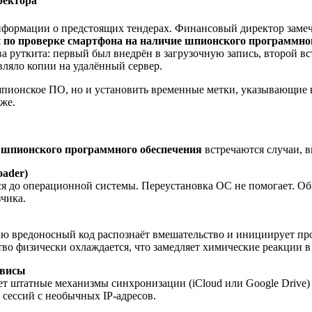
ректора
информации о предстоящих тендерах. Финансовый директор замеч
и по проверке смартфона на наличие шпионского программно
а руткита: первый был внедрён в загрузочную запись, второй 
ляло копии на удалённый сервер.
шпионское ПО, но и установить временные метки, указывающие 
же.
е шпионского программного обеспечения
встречаются случаи, 
oader)
тся до операционной системы. Переустановка ОС не помогает. О
чика.
ю вредоносный код распознаёт вмешательство и инициирует про
о физически охлаждается, что замедляет химические реакции в
рвисы
ет штатные механизмы синхронизации (iCloud или Google Drive
 сессий с необычных IP-адресов.