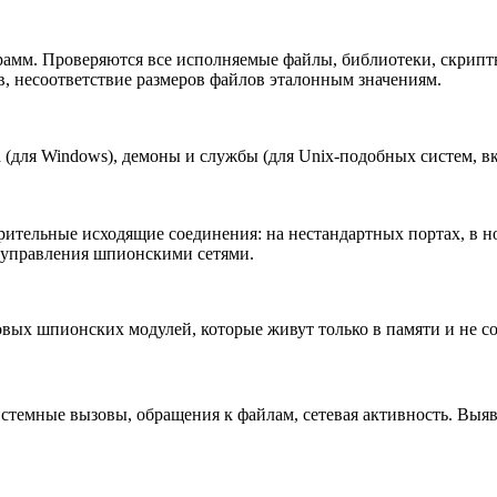
амм. Проверяются все исполняемые файлы, библиотеки, скрипты
в, несоответствие размеров файлов эталонным значениям.
а (для Windows), демоны и службы (для Unix-подобных систем, 
тельные исходящие соединения: на нестандартных портах, в ноч
 управления шпионскими сетями.
вых шпионских модулей, которые живут только в памяти и не со
истемные вызовы, обращения к файлам, сетевая активность. Выя