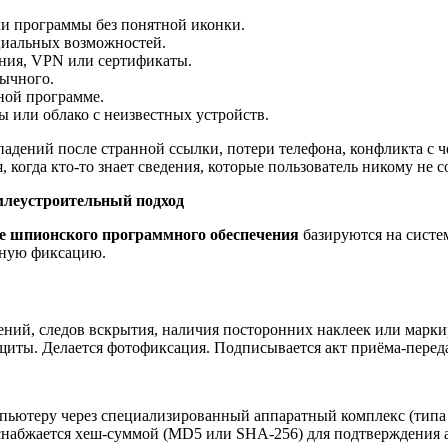
и программы без понятной иконки.
циальных возможностей.
ния, VPN или сертификаты.
бычного.
ьной программе.
ы или облако с неизвестных устройств.
адений после странной ссылки, потери телефона, конфликта с ч
 когда кто-то знает сведения, которые пользователь никому не с
млеустроительный подход
ие шпионского программного обеспечения
базируются на систе
ьную фиксацию.
ний, следов вскрытия, наличия посторонних наклеек или марки
ащиты. Делается фотофиксация. Подписывается акт приёма-перед
пьютеру через специализированный аппаратный комплекс (типа 
 снабжается хеш-суммой (MD5 или SHA-256) для подтверждения 