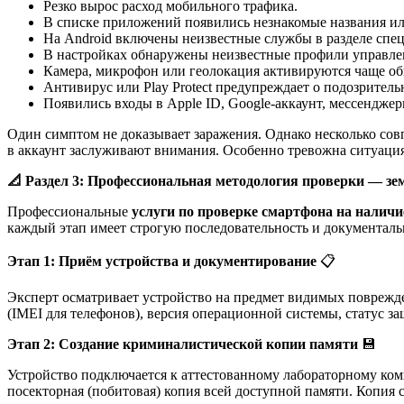
Резко вырос расход мобильного трафика.
В списке приложений появились незнакомые названия ил
На Android включены неизвестные службы в разделе спе
В настройках обнаружены неизвестные профили управле
Камера, микрофон или геолокация активируются чаще о
Антивирус или Play Protect предупреждает о подозрител
Появились входы в Apple ID, Google-аккаунт, мессенджер
Один симптом не доказывает заражения. Однако несколько совп
в аккаунт заслуживают внимания. Особенно тревожна ситуация,
📐
Раздел 3: Профессиональная методология проверки — зе
Профессиональные
услуги по проверке смартфона на налич
каждый этап имеет строгую последовательность и документал
Этап 1: Приём устройства и документирование
📋
Эксперт осматривает устройство на предмет видимых поврежде
(IMEI для телефонов), версия операционной системы, статус з
Этап 2: Создание криминалистической копии памяти
💾
Устройство подключается к аттестованному лабораторному ком
посекторная (побитовая) копия всей доступной памяти. Копия