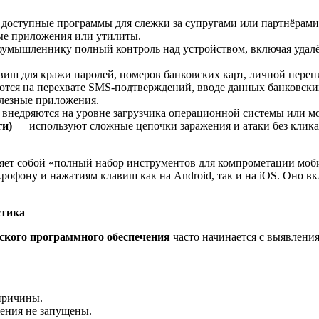
оступные программы для слежки за супругами или партнёрами. 
ые приложения или утилиты.
умышленнику полный контроль над устройством, включая удалён
иш для кражи паролей, номеров банковских карт, личной переп
ся на перехвате SMS-подтверждений, вводе данных банковских к
лезные приложения.
внедряются на уровне загрузчика операционной системы или мо
ги)
— используют сложные цепочки заражения и атаки без клика
ляет собой «полный набор инструментов для компрометации мо
рофону и нажатиям клавиш как на Android, так и на iOS. Оно 
стика
ского программного обеспечения
часто начинается с выявлени
 причины.
жения не запущены.