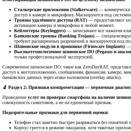
Сталкерские приложения (Stalkerware)
— коммерчески д
доступ к камере и микрофону. Маскируются под системн
Трояны удалённого доступа (RAT)
— предоставляют зло
активацию камеры и микрофона в любой момент.
Кейлоггеры (Keyloggers)
— записывают все нажатия клав
Банковские трояны (Banking Trojans)
— специализируют
требуют расширенных разрешений и маскируются под по
Шпионские модули в прошивке (Firmware Implants)
— 
Высокотехнологичное шпионское ПО (Pegasus и анало
только профессиональной экспертизой.
Современное шпионское ПО, такое как ZeroDayRAT, представ
доступ к местоположению, сообщениям, финансам, камере, мик
банковских данных через атаки наложения (overlay attacks).
🔬
Раздел 2: Признаки компрометации — первичная диагно
Проведение
услуг по проверке смартфона на наличие шпион
совокупность симптомов, а не на единичный признак.
Подозрительные признаки для первичной оценки
:
Телефон стал заметно быстрее разряжаться без понятной
Корпус греется в режиме ожидания, хотя тяжёлые прило