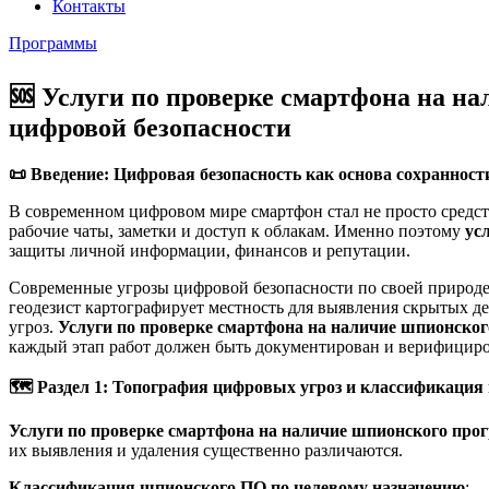
Контакты
Программы
🆘 Услуги по проверке смартфона на н
цифровой безопасности
📜
Введение: Цифровая безопасность как основа сохранност
В современном цифровом мире смартфон стал не просто средст
рабочие чаты, заметки и доступ к облакам. Именно поэтому
ус
защиты личной информации, финансов и репутации.
Современные угрозы цифровой безопасности по своей природе
геодезист картографирует местность для выявления скрытых д
угроз.
Услуги по проверке смартфона на наличие шпионског
каждый этап работ должен быть документирован и верифициро
🗺
️ Раздел 1: Топография цифровых угроз и классификаци
Услуги по проверке смартфона на наличие шпионского про
их выявления и удаления существенно различаются.
Классификация шпионского ПО по целевому назначению
: