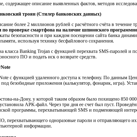
ние, содержащее описание выявленных фактов, методов исследов
анковский троян (Стилер банковских данных)
ание более 2 миллионов рублей с расчётного счёта в течение т
и по проверке смартфона на наличие шпионского программно
икаты безопасности и при каждом посещении сайта банка динами
памяти, используя технику бесфайлового сохранения.
яна класса Banking Trojan с функцией перехвата SMS-паролей и
носного ПО и подать иск о возврате средств.
yNote
Note с функцией удаленного доступа к телефону. По данным Цен
од безобидные приложения (калькулятор, фонарик, игра). Уста
остова-на-Дону, у которой таким образом было похищено 850 0
 установила APK-файл. Через три дня ее счет был пуст. Проведё
ской программы, перехватывающей SMS и подменяющей интерф
 ПО, перехватывающего одноразовые пароли и отправляющего их
омпьютерной информации.