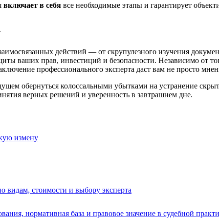
я
включает в себя
все необходимые этапы и гарантирует объекти
т
заимосвязанных действий — от скрупулезного изучения докуме
ты ваших прав, инвестиций и безопасности. Независимо от тог
заключение профессионального эксперта даст вам не просто мне
будущем обернуться колоссальными убытками на устранение скр
нятия верных решений и уверенность в завтрашнем дне.
скую измену
по видам, стоимости и выбору эксперта
вания, нормативная база и правовое значение в судебной практ