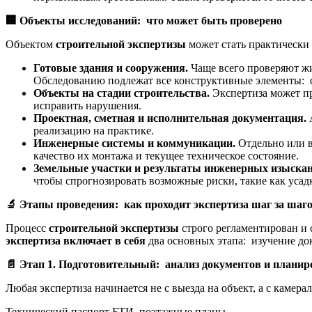
🏢
Объекты исследований: что может быть проверено
Объектом
строительной экспертизы
может стать практически
Готовые здания и сооружения.
Чаще всего проверяют жи
Обследованию подлежат все конструктивные элементы: ф
Объекты на стадии строительства.
Экспертиза может пр
исправить нарушения.
Проектная, сметная и исполнительная документация.
реализацию на практике.
Инженерные системы и коммуникации.
Отдельно или в
качество их монтажа и текущее техническое состояние.
Земельные участки и результаты инженерных изыска
чтобы спрогнозировать возможные риски, такие как усад
🔬
Этапы проведения: как проходит экспертиза шаг за шаг
Процесс
строительной экспертизы
строго регламентирован и 
экспертиза включает в себя
два основных этапа: изучение до
📄
Этап 1. Подготовительный: анализ документов и планир
Любая экспертиза начинается не с выезда на объект, а с каме
Технический паспорт БТИ, поэтажные планы.