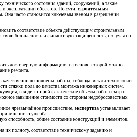
 технического состояния зданий, сооружений, а также
а и эксплуатации объектов. По сути,
строительная
. Она часто становится ключевым звеном в разрешении
ановить соответствие объекта действующим строительным
 в свою безопасность и финансовую защищенность, получая на
учить достоверную информацию, на основе которой можно
ание ремонта.
ко качественно выполнены работы, соблюдались ли технологии
ости стяжки пола до качества монтажа инженерных систем.
уляция, в ходе которой фактические объемы работ и затрат
зможное завышение стоимости со стороны недобросовестных
и иное чрезвычайное происшествие,
экспертиза
устанавливает
 причиненного ущерба.
щую способность, общее состояние конструкций и элементов.
.
а их полноту, соответствие техническому заданию и