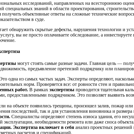
ональных исследований, направленных на всестороннюю оценку
ий специальных знаний в области проектирования, строительств
 получить объективные ответы на сложные технические вопросы
казательством в суде.
гает обнаружить скрытые дефекты, нарушения технологии и уст
слугу, вы не просто оплачиваете обследование, а инвестируете
ючение.
кспертиза
пертизы
могут стоять самые разные задачи. Главная цель — пол
едвижимость, предъявление претензий подрядчику или планиров
Это одна из самых частых задач. Эксперты определяют, насколь
роительных норм. Проверяется все: от ровности стен и правильн
ненных работ.
В рамках
экспертизы
проводится тщательная кальк
ми, предоставленными подрядчиком. Это позволяет выявить во
сли на объекте появились трещины, произошел залив, пожар ил
ения последствий, так и для установления виновника и размера
ости.
Специалисты определяют степень износа здания, его несу
й эксплуатации, необходимости ремонта или даже сноса объекта
ации. Экспертиза включает в себя
анализ проектных решений н
сметных расчетов и спецификаций.