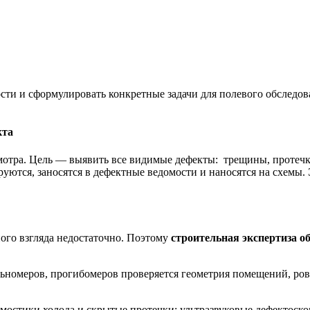
ти и сформулировать конкретные задачи для полевого обследова
кта
мотра. Цель — выявить все видимые дефекты: трещины, протечк
тся, заносятся в дефектные ведомости и наносятся на схемы. Э
ого взгляда недостаточно. Поэтому
строительная экспертиза о
номеров, прогибомеров проверяется геометрия помещений, ровн
остики холода и скрытые протечки; ультразвуковые дефектоск