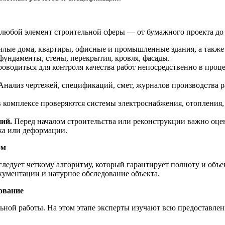
 любой элемент строительной сферы — от бумажного проекта до
лые дома, квартиры, офисные и промышленные здания, а также 
ундаменты, стены, перекрытия, кровля, фасады.
оводиться для контроля качества работ непосредственно в проце
Анализ чертежей, спецификаций, смет, журналов производства 
 комплексе проверяются системы электроснабжения, отопления,
ний.
Перед началом строительства или реконструкции важно оцен
ка или деформации.
ом
следует четкому алгоритму, который гарантирует полноту и объ
кументации и натурное обследование объекта.
ование
ральной работы. На этом этапе эксперты изучают всю предостав