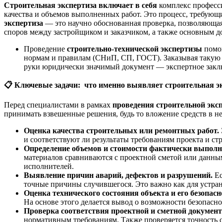
Строительная экспертиза включает в себя
комплекс професси
качества и объемов выполненных работ. Это процесс, требующ
экспертиза
— это научно обоснованная проверка, позволяющая
споров между застройщиком и заказчиком, а также основным до
Проведение
строительно-технической экспертизы
помо
нормам и правилам (СНиП, СП, ГОСТ). Заказывая такую у
руки юридически значимый документ — экспертное закл
📋
Ключевые задачи: что именно выявляет строительная э
Перед специалистами в рамках
проведения строительной экс
принимать взвешенные решения, будь то вложение средств в н
Оценка качества строительных или ремонтных работ.
и соответствуют ли результаты требованиям проекта и ст
Определение объемов и стоимости фактически выпол
материалов сравниваются с проектной сметой или данны
исполнителей.
Выявление причин аварий, дефектов и разрушений.
Е
точные причины случившегося. Это важно как для устран
Оценка технического состояния объекта и его безопасн
На основе этого делается вывод о возможности безопасно
Проверка соответствия проектной и сметной документ
нормативным требованиям. Также проверяется точность 