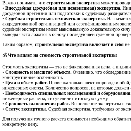
Важно понимать, что
строительная экспертиза
может проводит
•
Внесудебная (досудебная или независимая) экспертиза.
Ини
досудебной претензии или подготовки к судебному разбирател
•
Судебная строительно-техническая экспертиза.
Назначается
аккредитованной организацией или сертифицированным экспер
судебной экспертизы имеет максимальную доказательную силу в
выводы часто ложатся в основу последующей судебной проверк
Таким образом,
строительная экспертиза включает в себя
не 
💰
Что влияет на стоимость строительной экспертизы
Стоимость экспертизы — это не фиксированная цена, а индиви
•
Сложность и масштаб объекта.
Очевидно, что обследование
конструктивные особенности.
•
Цели и объем работ.
Проверка только электропроводки обойд
инженерных систем. Количество вопросов, на которые должен о
•
Необходимость специальных исследований и оборудования
инженерные расчеты, это увеличит итоговую сумму.
•
Срочность выполнения работ.
Выполнение экспертизы в сжа
•
Статус экспертизы.
Судебная экспертиза, требующая от эксп
Для получения точного расчета стоимости необходимо обратить
конкретную цену.