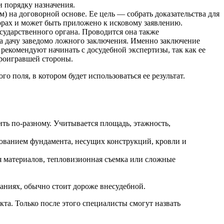
и порядку назначения.
 на договорной основе. Ее цель — собрать доказательства для
орах и может быть приложено к исковому заявлению.
сударственного органа. Проводится она также
а дачу заведомо ложного заключения. Именно заключение
рекомендуют начинать с досудебной экспертизы, так как ее
проигравшей стороны.
о поля, в котором будет использоваться ее результат.
ить по-разному. Учитывается площадь, этажность,
едованием фундамента, несущих конструкций, кровли и
я материалов, тепловизионная съемка или сложные
даниях, обычно стоит дороже внесудебной.
та. Только после этого специалисты смогут назвать