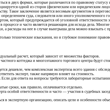
ься в двух формах, которые различаются по правовому статусу 
циируется одной из сторон (физическим или юридическим лицом)
ьству. Такое заключение является весомым аргументом в перегов
 определением суда, следователя или иного уполномоченного го
том, который предупреждается об уголовной ответственности з
 процессе и часто является решающим для исхода дела. Многие 
и, а расходы на нее в случае выигрыша дела можно взыскать с 
только технические изыскания, но и глубокое понимание правовог
дуальный расчет, который зависит от множества факторов.
 частного коттеджа и многоэтажного торгового центра будут сто
ется дешевле, чем комплексная экспертиза всего здания с обсл
тветить эксперт, также напрямую влияет на стоимость.
.
Если для ответа на вопросы требуются лабораторные испытани
тые сроки, как правило, оплачивается отдельно.
ерта особой ответственности и часто — участия в судебных засе
ся в экспертную организацию, описать цели и особенности объек