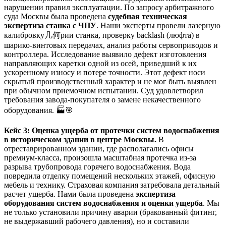
нарушении правил эксплуатации. По запросу арбитражного
суда Москвы была проведена
судебная техническая
экспертиза станка с ЧПУ
. Наши эксперты провели лазерную
калибровку几何рии станка, проверку backlash (люфта) в
шарико-винтовых передачах, анализ работы сервоприводов и
контроллера. Исследование выявило дефект изготовления
направляющих каретки одной из осей, приведший к их
ускоренному износу и потере точности. Этот дефект носи
скрытый производственный характер и не мог быть выявлен
при обычном приемочном испытании. Суд удовлетворил
требования завода-покупателя о замене некачественного
оборудования. 🏭🎯
Кейс 3: Оценка ущерба от протечки систем водоснабжения
в историческом здании в центре Москвы.
В
отреставрированном здании, где располагались офисы
премиум-класса, произошла масштабная протечка из-за
разрыва трубопровода горячего водоснабжения. Вода
повредила отделку помещений нескольких этажей, офисную
мебель и технику. Страховая компания затребовала детальный
расчет ущерба. Нами была проведена
экспертиза
оборудования систем водоснабжения и оценки ущерба
. Мы
не только установили причину аварии (бракованный фитинг,
не выдержавший рабочего давления), но и составили