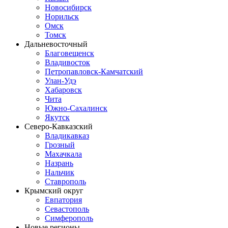
Новосибирск
Норильск
Омск
Томск
Дальневосточный
Благовещенск
Владивосток
Петропавловск-Камчатский
Улан-Удэ
Хабаровск
Чита
Южно-Сахалинск
Якутск
Северо-Кавказский
Владикавказ
Грозный
Махачкала
Назрань
Нальчик
Ставрополь
Крымский округ
Евпатория
Севастополь
Симферополь
Новые регионы