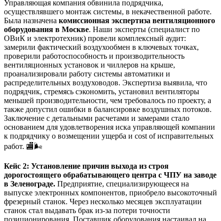
Управляющая компания обвинила подрядчика,
осуществлявшего монтаж системы, в некачественной работе.
Была назначена
комиссионная экспертиза вентиляционного
оборудования в Москве
. Наши эксперты (специалист по
ОВиК и электротехник) провели комплексный аудит:
замерили фактический воздухообмен в ключевых точках,
проверили работоспособность и производительность
вентиляционных установок и чиллеров на крыше,
проанализировали работу системы автоматики и
распределительных воздуховодов. Экспертиза выявила, что
подрядчик, стремясь сэкономить, установил вентиляторы
меньшей производительности, чем требовалось по проекту, а
также допустил ошибки в балансировке воздушных потоков.
Заключение с детальными расчетами и замерами стало
основанием для удовлетворения иска управляющей компании
к подрядчику о возмещении ущерба и cost of исправительных
работ. 🏬🌬️
Кейс 2: Установление причин выхода из строя
дорогостоящего обрабатывающего центра с ЧПУ на заводе
в Зеленограде.
Предприятие, специализирующееся на
выпуске электронных компонентов, приобрело высокоточный
фрезерный станок. Через несколько месяцев эксплуатации
станок стал выдавать брак из-за потери точности
позиционирования. Поставщик оборудования настаивал на