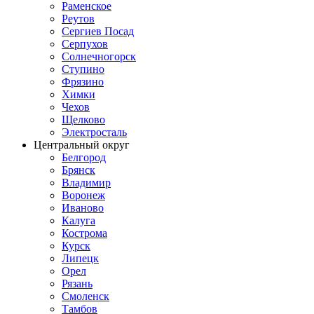
Раменское
Реутов
Сергиев Посад
Серпухов
Солнечногорск
Ступино
Фрязино
Химки
Чехов
Щелково
Электросталь
Центральный округ
Белгород
Брянск
Владимир
Воронеж
Иваново
Калуга
Кострома
Курск
Липецк
Орел
Рязань
Смоленск
Тамбов