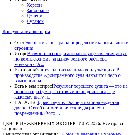
Херсон
Запорожье
Донецк
Луганск
Консультация эксперта
Олег
Экспертиза ангара на определение капитальности
строения
Игорь
В связи с необходимостью осуществления услуг
по комплексному анализу водного раствора
мочевины(A...
Екатерина
Запрос на письменную консультацию В
производстве Арбитражного суда находится дело о
взыскании ко...
Есть к вам вопрос!
Результат хорошего аудита — это не
просто гора бумаг, а готовый план действий, где
каждому шагу п...
НАТАЛЬЯ
Здравствуйте. Экспертиза повреждения
двери. Отгибали металлические двери, есть
повреждения. Фото ...
ЦЕНТР ИНЖЕНЕРНЫХ ЭКСПЕРТИЗ © 2026. Все права
защищены
Вышестоящая организация -
Союз "Федерация Судебных