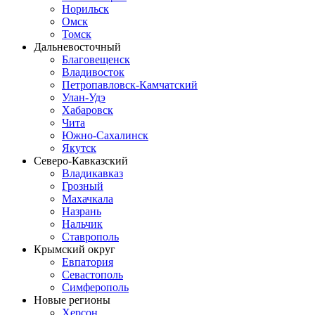
Норильск
Омск
Томск
Дальневосточный
Благовещенск
Владивосток
Петропавловск-Камчатский
Улан-Удэ
Хабаровск
Чита
Южно-Сахалинск
Якутск
Северо-Кавказский
Владикавказ
Грозный
Махачкала
Назрань
Нальчик
Ставрополь
Крымский округ
Евпатория
Севастополь
Симферополь
Новые регионы
Херсон