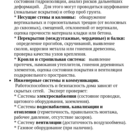
состояния гидроизоляции, анализ рисков дальнейших
деформаций. Для этого могут проводиться шурфование
(локальные вскрытия) и отбор проб грунта.
*
Несущие стены и колонны:
обнаружение
вертикальных и горизонтальных трещин (от волосяных
до сквозных), смещений, отклонений от вертикали,
оценка прочности материала кладки или бетона.
*
Перекрытия (междуэтажные, чердачные) и балки:
определение прогибов, скручиваний, выявление
сколов, коррозии металла или гниения древесины,
проверка качества узлов крепления.
*
Кровля и стропильная система:
выявление
протечек, намокания утеплителя, гниения деревянных
элементов, оценка состояния покрытия и вентиляции
подкровельного пространства.
Инженерные системы и коммуникации.
Работоспособность и безопасность дома зависят от
скрытых сетей. Эксперт проверяет:
* Системы
электроснабжения
(состояние проводки,
щитового оборудования, заземления).
* Системы
водоснабжения, канализации и
отопления
(герметичность, правильность монтажа,
рабочее давление, отсутствие засоров).
* Систему
вентиляции
(достаточность воздухообмена).
* Газовое оборудование (при наличии).