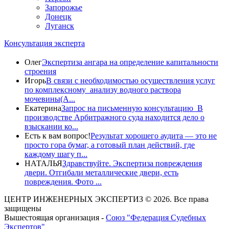
Запорожье
Донецк
Луганск
Консультация эксперта
Олег
Экспертиза ангара на определение капитальности
строения
Игорь
В связи с необходимостью осуществления услуг
по комплексному анализу водного раствора
мочевины(A...
Екатерина
Запрос на письменную консультацию В
производстве Арбитражного суда находится дело о
взыскании ко...
Есть к вам вопрос!
Результат хорошего аудита — это не
просто гора бумаг, а готовый план действий, где
каждому шагу п...
НАТАЛЬЯ
Здравствуйте. Экспертиза повреждения
двери. Отгибали металлические двери, есть
повреждения. Фото ...
ЦЕНТР ИНЖЕНЕРНЫХ ЭКСПЕРТИЗ © 2026. Все права
защищены
Вышестоящая организация -
Союз "Федерация Судебных
Экспертов"