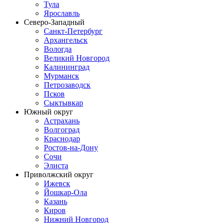
Тула
Ярославль
Северо-Западный
Санкт-Петербург
Архангельск
Вологда
Великий Новгород
Калининград
Мурманск
Петрозаводск
Псков
Сыктывкар
Южный округ
Астрахань
Волгоград
Краснодар
Ростов-на-Дону
Сочи
Элиста
Приволжский округ
Ижевск
Йошкар-Ола
Казань
Киров
Нижний Новгород