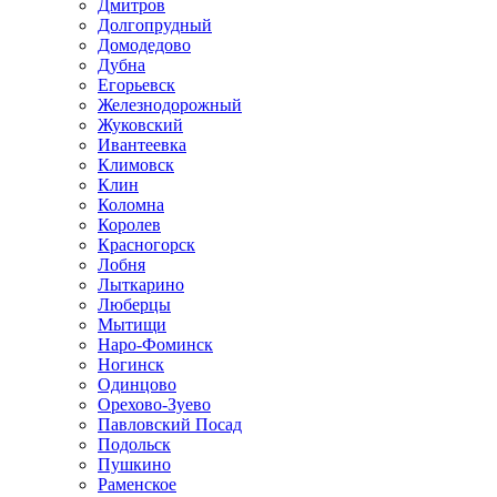
Дмитров
Долгопрудный
Домодедово
Дубна
Егорьевск
Железнодорожный
Жуковский
Ивантеевка
Климовск
Клин
Коломна
Королев
Красногорск
Лобня
Лыткарино
Люберцы
Мытищи
Наро-Фоминск
Ногинск
Одинцово
Орехово-Зуево
Павловский Посад
Подольск
Пушкино
Раменское