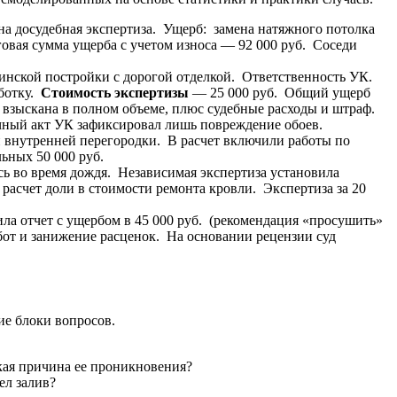
а досудебная экспертиза. Ущерб: замена натяжного потолка
овая сумма ущерба с учетом износа — 92 000 руб. Соседи
инской постройки с дорогой отделкой. Ответственность УК.
аботку.
Стоимость экспертизы
— 25 000 руб. Общий ущерб
 взыскана в полном объеме, плюс судебные расходы и штраф.
ный акт УК зафиксировал лишь повреждение обоев.
 внутренней перегородки. В расчет включили работы по
ьных 50 000 руб.
сь во время дождя. Независимая экспертиза установила
асчет доли в стоимости ремонта кровли. Экспертиза за 20
ла отчет с ущербом в 45 000 руб. (рекомендация «просушить»
бот и занижение расценок. На основании рецензии суд
ие блоки вопросов.
ская причина ее проникновения?
ел залив?