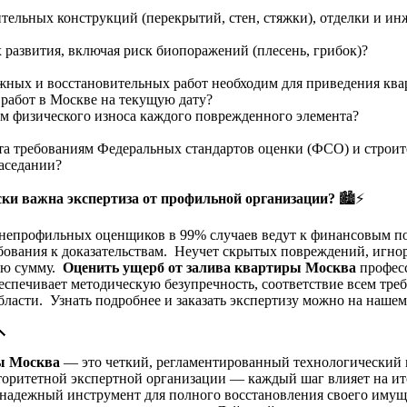
ельных конструкций (перекрытий, стен, стяжки), отделки и ин
 развития, включая риск биопоражений (плесень, грибок)?
жных и восстановительных работ необходим для приведения квар
 работ в Москве на текущую дату?
ом физического износа каждого поврежденного элемента?
ета требованиям Федеральных стандартов оценки (ФСО) и строи
заседании?
ски важна экспертиза от профильной организации?
🏙️⚡
 непрофильных оценщиков в 99% случаев ведут к финансовым п
ебования к доказательствам. Неучет скрытых повреждений, игн
ую сумму.
Оценить ущерб от залива квартиры Москва
професс
спечивает методическую безупречность, соответствие всем треб
ласти. Узнать подробнее и заказать экспертизу можно на наше

ры Москва
— это четкий, регламентированный технологический 
оритетной экспертной организации — каждый шаг влияет на ит
 а надежный инструмент для полного восстановления своего им