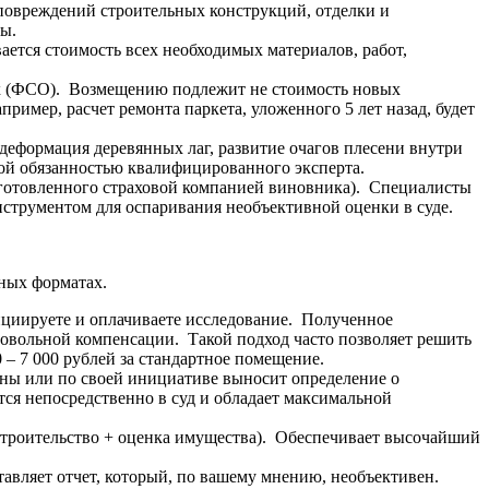
повреждений строительных конструкций, отделки и
ы.
ется стоимость всех необходимых материалов, работ,
х (ФСО). Возмещению подлежит не стоимость новых
пример, расчет ремонта паркета, уложенного 5 лет назад, будет
еформация деревянных лаг, развитие очагов плесени внутри
мой обязанностью квалифицированного эксперта.
дготовленного страховой компанией виновника). Специалисты
трументом для оспаривания необъективной оценки в суде.
ных форматах.
ициируете и оплачиваете исследование. Полученное
ровольной компенсации. Такой подход часто позволяет решить
 – 7 000 рублей за стандартное помещение.
роны или по своей инициативе выносит определение о
ся непосредственно в суд и обладает максимальной
 строительство + оценка имущества). Обеспечивает высочайший
тавляет отчет, который, по вашему мнению, необъективен.