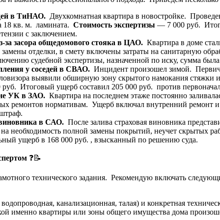
едей в ТиНАО.
Двухкомнатная квартира в новостройке. Проведен
а 18 кв. м. ламината.
Стоимость экспертизы
— 7 000 руб. Итог
тензии с заключением.
-за засора общедомового стояка в ЦАО.
Квартира в доме стал
замены отделки, в смету включены затраты на санитарную обр
лючению судебной экспертизы, назначенной по иску, сумма была
пления у соседей в СВАО.
Инцидент произошел зимой. Первич
ловизора выявили обширную зону скрытого намокания стяжки и
 руб. Итоговый ущерб составил 205 000 руб. против первоначал
ине УК в ЗАО.
Квартира на последнем этаже постоянно заливала
ых ремонтов нормативам. Ущерб включал внутренний ремонт и р
 штраф.
 виновника в САО.
После залива страховая виновника представи
 на необходимость полной замены покрытий, неучет скрытых ра
ьный ущерб в 168 000 руб. , взысканный по решению суда.
спертом
❓📝
рамотного технического задания. Рекомендую включать следующ
 водопроводная, канализационная, талая) и конкретная техниче
акой именно квартиры или зоны общего имущества дома произош