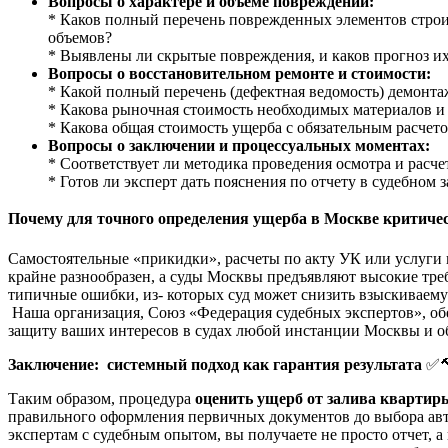
Вопросы о характере и объеме повреждений:
* Каков полный перечень поврежденных элементов строит
объемов?
* Выявлены ли скрытые повреждения, и каков прогноз их
Вопросы о восстановительном ремонте и стоимости:
* Какой полный перечень (дефектная ведомость) демонта
* Какова рыночная стоимость необходимых материалов и
* Какова общая стоимость ущерба с обязательным расчет
Вопросы о заключении и процессуальных моментах:
* Соответствует ли методика проведения осмотра и расч
* Готов ли эксперт дать пояснения по отчету в судебном 
Почему для точного определения ущерба в Москве критиче
Самостоятельные «прикидки», расчеты по акту УК или услуги
крайне разнообразен, а суды Москвы предъявляют высокие тр
типичные ошибки, из- которых суд может снизить взыскиваем
Наша организация, Союз «Федерация судебных экспертов», обе
защиту ваших интересов в судах любой инстанции Москвы и об
Заключение: системный подход как гарантия результата
✅
Таким образом, процедура
оценить ущерб от залива кварти
правильного оформления первичных документов до выбора авт
экспертам с судебным опытом, вы получаете не просто отчет,