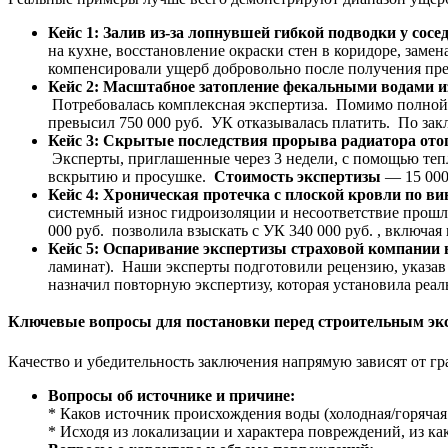
Кейс 1: Залив из-за лопнувшей гибкой подводки у сос
на кухне, восстановление окраски стен в коридоре, замен
компенсировали ущерб добровольно после получения пре
Кейс 2: Масштабное затопление фекальными водами из
Потребовалась комплексная экспертиза. Помимо полной 
превысил 750 000 руб. УК отказывалась платить. По зак
Кейс 3: Скрытые последствия прорыва радиатора ото
Эксперты, приглашенные через 3 недели, с помощью теп
вскрытию и просушке.
Стоимость экспертизы
— 15 000
Кейс 4: Хроническая протечка с плоской кровли по в
системный износ гидроизоляции и несоответствие прошл
000 руб. позволила взыскать с УК 340 000 руб. , включая
Кейс 5: Оспаривание экспертизы страховой компании
ламинат). Наши эксперты подготовили рецензию, указав
назначил повторную экспертизу, которая установила реал
Ключевые вопросы для постановки перед строительным эк
Качество и убедительность заключения напрямую зависят от г
Вопросы об источнике и причине:
* Каков источник происхождения воды (холодная/горячая
* Исходя из локализации и характера повреждений, из к