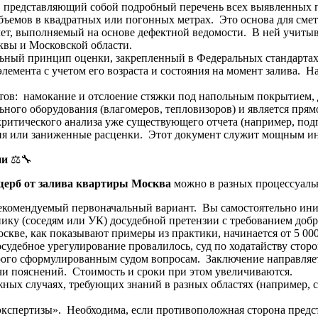
, представляющий собой подробный перечень всех выявленных 
бъемов в квадратных или погонных метрах. Это основа для смет
т, выполняемый на основе дефектной ведомости. В ней учитыва
вы и Московской области.
ный принцип оценки, закрепленный в Федеральных стандарта
емента с учетом его возраста и состояния на момент залива. На
ов: намокание и отслоение стяжки под напольным покрытием, д
ного оборудования (влагомеров, тепловизоров) и является пря
ритического анализа уже существующего отчета (например, по
я или заниженные расценки. Этот документ служит мощным инс
ии
⚖️🔧
щерб от залива квартиры Москва
можно в разных процессуаль
рекомендуемый первоначальный вариант. Вы самостоятельно ин
ику (соседям или УК) досудебной претензии с требованием доб
оскве, как показывают примеры из практики, начинается от 5 000
осудебное урегулирование провалилось, суд по ходатайству сто
рого сформулированным судом вопросам. Заключение направляет
чи пояснений. Стоимость и сроки при этом увеличиваются.
ожных случаях, требующих знаний в разных областях (например,
 экспертизы». Необходима, если противоположная сторона предс