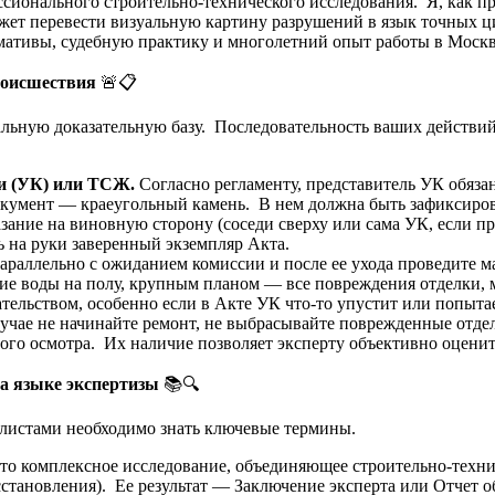
ссионального строительно-технического исследования. Я, как 
ожет перевести визуальную картину разрушений в язык точных ц
рмативы, судебную практику и многолетний опыт работы в Москв
роисшествия
🚨📋
льную доказательную базу. Последовательность ваших действий 
и (УК) или ТСЖ.
Согласно регламенту, представитель УК обязан
окумент — краеугольный камень. В нем должна быть зафиксиров
зание на виновную сторону (соседи сверху или сама УК, если 
ть на руки заверенный экземпляр Акта.
араллельно с ожиданием комиссии и после ее ухода проведите
ние воды на полу, крупным планом — все повреждения отделки, 
тельством, особенно если в Акте УК что-то упустит или попыт
лучае не начинайте ремонт, не выбрасывайте поврежденные отде
ого осмотра. Их наличие позволяет эксперту объективно оценит
а языке экспертизы
📚🔍
алистами необходимо знать ключевые термины.
то комплексное исследование, объединяющее строительно-техни
сстановления). Ее результат — Заключение эксперта или Отчет 