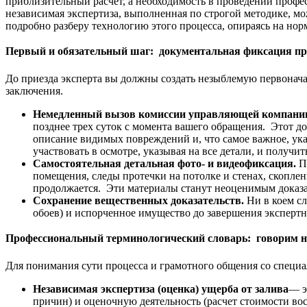
приблизительный расчет, а необходимость в проведении профе
независимая экспертиза, выполненная по строгой методике, м
подробно разберу технологию этого процесса, опираясь на но
Первый и обязательный шаг: документальная фиксация п
До приезда эксперта вы должны создать незыблемую первонача
заключения.
Немедленный вызов комиссии управляющей компани
позднее трех суток с момента вашего обращения. Этот д
описание видимых повреждений и, что самое важное, ука
участвовать в осмотре, указывая на все детали, и получи
Самостоятельная детальная фото- и видеофиксация.
П
помещения, следы протечки на потолке и стенах, скопле
продолжается. Эти материалы станут неоценимым доказа
Сохранение вещественных доказательств.
Ни в коем с
обоев) и испорченное имущество до завершения экспертн
Профессиональный терминологический словарь: говорим н
Для понимания сути процесса и грамотного общения со специ
Независимая экспертиза (оценка) ущерба от залива
— э
причин) и оценочную деятельность (расчет стоимости во