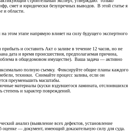
практикующий строительный эксперт, утверждаю: только
ифр, смет и юридически безупречных выводов. В этой статье я
е и области.
на этом этапе напрямую влияет на силу будущего экспертного
 прибыть и составить Акт о заливе в течение 12 часов, но не
ана дата и время происшествия, предполагаемая причина,
проблема в общедомовом имуществе). Ваша задача — активно
 максимально полную съемку. Фиксируйте общие планы каждого
мебели, техники. Снимайте процесс залива, если он
ается преуменьшить масштабы.
лочные материалы (куски вздувшегося ламината, отслоившихся
ь степень и характер повреждений.
ческий анализ (выявление всех дефектов, установление
об оценке — документ, имеющий доказательную силу для суда.