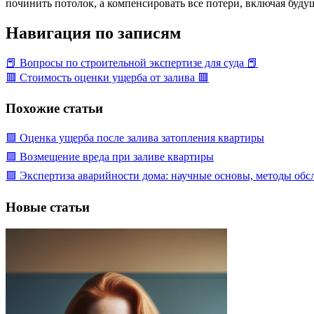
починить потолок, а компенсировать все потери, включая буду
Навигация по записям
📕 Вопросы по строительной экспертизе для суда 📕
🟥 Стоимость оценки ущерба от залива 🟥
Похожие статьи
🟩 Оценка ущерба после залива затопления квартиры
🟩 Возмещение вреда при заливе квартиры
🟩 Экспертиза аварийности дома: научные основы, методы обс
Новые статьи