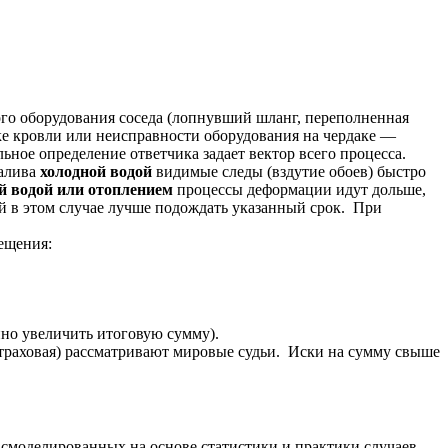
го оборудования соседа (лопнувший шланг, переполненная
чке кровли или неисправности оборудования на чердаке —
ное определение ответчика задает вектор всего процесса.
залива
холодной водой
видимые следы (вздутие обоев) быстро
й водой или отоплением
процессы деформации идут дольше,
й в этом случае лучше подождать указанный срок. При
ещения:
нно увеличить итоговую сумму).
 страховая) рассматривают мировые судьи. Иски на сумму свыше
смоделированных на основе статистики и практики случаев.