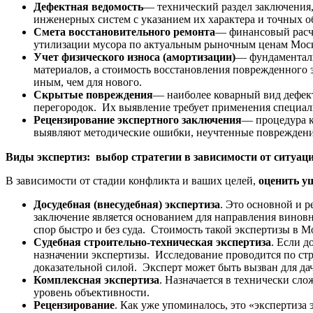
Дефектная ведомость
— технический раздел заключения
инженерных систем с указанием их характера и точных о
Смета восстановительного ремонта
— финансовый расче
утилизации мусора по актуальным рыночным ценам Моск
Учет физического износа (амортизации)
— фундаменталь
материалов, а стоимость восстановления поврежденного эл
иным, чем для нового.
Скрытые повреждения
— наиболее коварный вид дефект
перегородок. Их выявление требует применения специаль
Рецензирование экспертного заключения
— процедура к
выявляют методические ошибки, неучтенные повреждени
Виды экспертиз: выбор стратегии в зависимости от ситуац
В зависимости от стадии конфликта и ваших целей,
оценить у
Досудебная (внесудебная) экспертиза
. Это основной и 
заключение является основанием для направления виновн
спор быстро и без суда. Стоимость такой экспертизы в М
Судебная строительно-техническая экспертиза
. Если д
назначении экспертизы. Исследование проводится по ст
доказательной силой. Эксперт может быть вызван для да
Комплексная экспертиза
. Назначается в технически сл
уровень объективности.
Рецензирование
. Как уже упоминалось, это «экспертиза