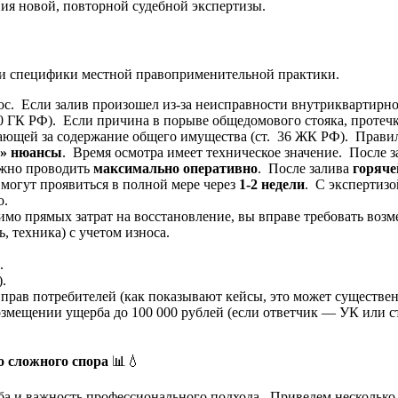
ия новой, повторной судебной экспертизы.
ии специфики местной правоприменительной практики.
с. Если залив произошел из-за неисправности внутриквартирно
210 ГК РФ). Если причина в порыве общедомового стояка, проте
ющей за содержание общего имущества (ст. 36 ЖК РФ). Правиль
е» нюансы
. Время осмотра имеет техническое значение. После 
ужно проводить
максимально оперативно
. После залива
горяче
 могут проявиться в полной мере через
1-2 недели
. С экспертизо
о.
мо прямых затрат на восстановление, вы вправе требовать возм
 техника) с учетом износа.
.
.
е прав потребителей (как показывают кейсы, это может существе
 возмещении ущерба до 100 000 рублей (если ответчик — УК или
о сложного спора
📊💧
а и важность профессионального подхода. Приведем несколько 