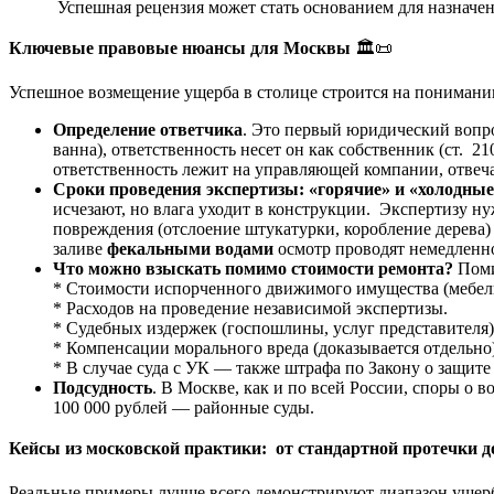
Успешная рецензия может стать основанием для назначен
Ключевые правовые нюансы для Москвы
🏛️📜
Успешное возмещение ущерба в столице строится на пониман
Определение ответчика
. Это первый юридический вопро
ванна), ответственность несет он как собственник (ст. 
ответственность лежит на управляющей компании, отвеча
Сроки проведения экспертизы: «горячие» и «холодны
исчезают, но влага уходит в конструкции. Экспертизу н
повреждения (отслоение штукатурки, коробление дерева)
заливе
фекальными водами
осмотр проводят немедленн
Что можно взыскать помимо стоимости ремонта?
Поми
* Стоимости испорченного движимого имущества (мебель,
* Расходов на проведение независимой экспертизы.
* Судебных издержек (госпошлины, услуг представителя)
* Компенсации морального вреда (доказывается отдельно)
* В случае суда с УК — также штрафа по Закону о защит
Подсудность
. В Москве, как и по всей России, споры о
100 000 рублей — районные суды.
Кейсы из московской практики: от стандартной протечки д
Реальные примеры лучше всего демонстрируют диапазон ущерб