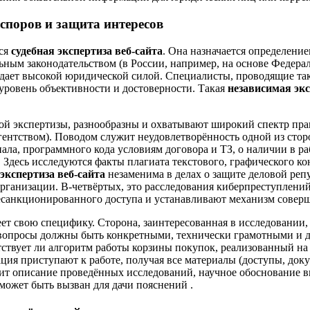
 споров и защита интересов
тся
судебная экспертиза веб-сайта
. Она назначается определени
льным законодательством (в России, например, на основе Федера
дает высокой юридической силой. Специалисты, проводящие таки
уровень объективности и достоверности. Такая
независимая экс
ой экспертизы, разнообразны и охватывают широкий спектр пр
гентством). Поводом служит неудовлетворённость одной из стор
ала, программного кода условиям договора и ТЗ, о наличии в р
. Здесь исследуются факты плагиата текстового, графического 
экспертиза веб-сайта
незаменима в делах о защите деловой репу
рганизации. В-четвёртых, это расследования киберпреступлени
несанкционированного доступа и устанавливают механизм совер
т свою специфику. Сторона, заинтересованная в исследовании, 
 вопросы должны быть конкретными, технически грамотными и д
тствует ли алгоритм работы корзины покупок, реализованный на 
ция приступают к работе, получая все материалы (доступы, док
жит описание проведённых исследований, научное обоснование в
 может быть вызван для дачи пояснений .