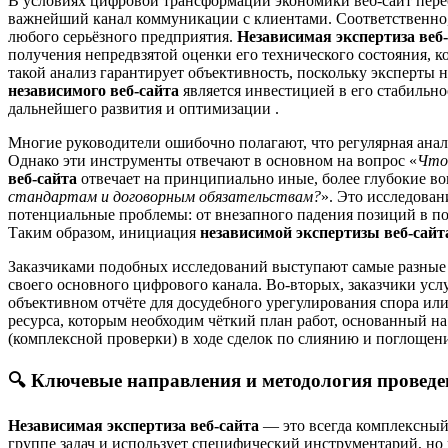
В условиях цифровой трансформации экономики веб-сайт пере
важнейший канал коммуникации с клиентами. Соответственно, 
любого серьёзного предприятия.
Независимая экспертиза веб
получения непредвзятой оценки его технического состояния, к
такой анализ гарантирует объективность, поскольку эксперты
независимого веб-сайта
является инвестицией в его стабильно
дальнейшего развития и оптимизации .
Многие руководители ошибочно полагают, что регулярная анали
Однако эти инструменты отвечают в основном на вопрос «
Что
веб-сайта
отвечает на принципиально иные, более глубокие во
стандартам и договорным обязательствам?
». Это исследован
потенциальные проблемы: от внезапного падения позиций в по
Таким образом, инициация
независимой экспертизы веб-сайт
Заказчиками подобных исследований выступают самые разные с
своего основного цифрового канала. Во-вторых, заказчики ус
объективном отчёте для досудебного урегулирования спора ил
ресурса, которым необходим чёткий план работ, основанный н
(комплексной проверки) в ходе сделок по слиянию и поглощен
🔍
Ключевые направления и методология проведе
Независимая экспертиза веб-сайта
— это всегда комплексный 
группе задач и использует специфический инструментарий, но