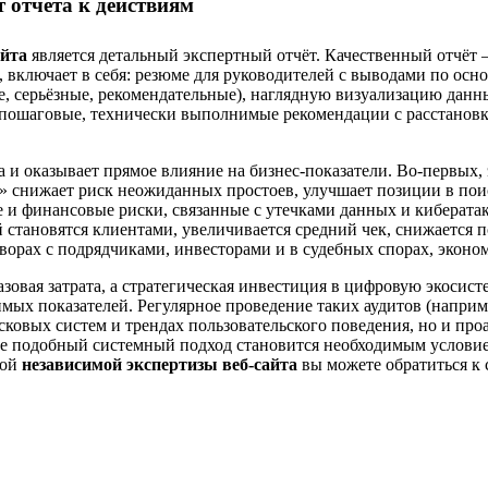
 отчёта к действиям
айта
является детальный экспертный отчёт. Качественный отчёт 
, включает в себя: резюме для руководителей с выводами по ос
, серьёзные, рекомендательные), наглядную визуализацию данн
 пошаговые, технически выполнимые рекомендации с расстановк
а и оказывает прямое влияние на бизнес-показатели. Во-первых
т» снижает риск неожиданных простоев, улучшает позиции в пои
и финансовые риски, связанные с утечками данных и кибератак
 становятся клиентами, увеличивается средний чек, снижается п
орах с подрядчиками, инвесторами и в судебных спорах, эконом
азовая затрата, а стратегическая инвестиция в цифровую экосис
мых показателей. Регулярное проведение таких аудитов (наприм
исковых систем и трендах пользовательского поведения, но и п
е подобный системный подход становится необходимым условием
ной
независимой экспертизы веб-сайта
вы можете обратиться к 