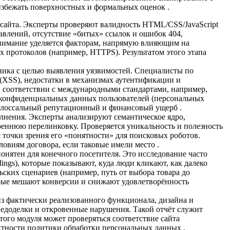
избежать поверхностных и формальных оценок .
 сайта. Эксперты проверяют валидность HTML/CSS/JavaScript
аправлений, отсутствие «битых» ссылок и ошибок 404,
е внимание уделяется факторам, напрямую влияющим на
 протоколов (например, HTTPS). Результатом этого этапа
ика с целью выявления уязвимостей. Специалисты по
(XSS), недостатки в механизмах аутентификации и
в соответствии с международными стандартами, например,
и конфиденциальных данных пользователей (персональных
колоссальный репутационный и финансовый ущерб .
лнения. Эксперты анализируют семантическое ядро,
утреннюю перелинковку. Проверяется уникальность и полезность
с точки зрения его «понятности» для поисковых роботов.
виям договора, если таковые имели место .
понятен для конечного посетителя. Это исследование часто
dings), которые показывают, куда люди кликают, как далеко
ских сценариев (например, путь от выбора товара до
торые мешают конверсии и снижают удовлетворённость
з фактически реализованного функционала, дизайна и
недоделки и откровенные нарушения. Такой отчёт служит
того модуля может проверяться соответствие сайта
ктности политики обработки персональных данных .