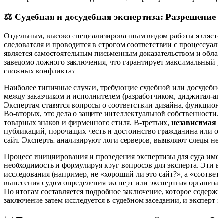
⚖️
Судебная и досудебная экспертиза: Разрешение
Отдельным, высоко специализированным видом работы являе
следователя и проводится в строгом соответствии с процессуа
является самостоятельным письменным доказательством и обла
заведомо ложного заключения, что гарантирует максимальный 
сложных конфликтах .
Наиболее типичные случаи, требующие судебной или досудебн
между заказчиком и исполнителем (разработчиком, диджитал-а
Экспертам ставятся вопросы о соответствии дизайна, функцион
Во-вторых, это дела о защите интеллектуальной собственности
товарных знаков и фирменного стиля. В-третьих,
независимая 
публикаций, порочащих честь и достоинство гражданина или о
сайт. Эксперты анализируют логи серверов, выявляют следы 
Процесс инициирования и проведения экспертизы для суда имее
необходимость и формулируя круг вопросов для эксперта. Эти
исследования (например, не «хороший ли это сайт?», а «соотве
вынесения судом определения эксперт или экспертная организа
По итогам составляется подробное заключение, которое содер
заключение затем исследуется в судебном заседании, и эксперт