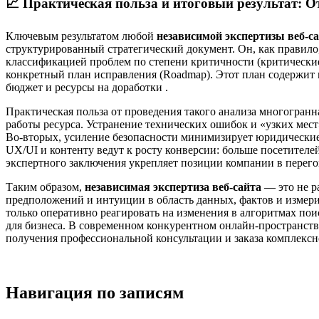
📈
Практическая польза и итоговый результат: От
Ключевым результатом любой
независимой экспертизы веб-с
структурированный стратегический документ. Он, как правило
классификацией проблем по степени критичности (критические
конкретный план исправления (Roadmap). Этот план содержит
бюджет и ресурсы на доработки .
Практическая польза от проведения такого анализа многогранн
работы ресурса. Устранение технических ошибок и «узких мес
Во-вторых, усиление безопасности минимизирует юридические 
UX/UI и контенту ведут к росту конверсии: больше посетителей
экспертного заключения укрепляет позиции компании в перегов
Таким образом,
независимая экспертиза веб-сайта
— это не р
предположений и интуиции в область данных, фактов и измери
только оперативно реагировать на изменения в алгоритмах по
для бизнеса. В современном конкурентном онлайн-пространств
получения профессиональной консультации и заказа комплекс
Навигация по записям