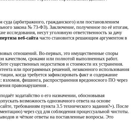
ем суда (арбитражного, гражданского) или постановлением
льного закона № 73-ФЗ). Заключение, полученное по её итогам,
е исследования, несут уголовную ответственность за дачу
пертиза веб-сайта
часто становится решающим аргументом в
авовых отношений. Во-первых, это имущественные споры
он качеством, сроками или полнотой выполненных работ.
аботе существенных недостатков и стоимости их устранения.
контента или программных решений, незаконного использования
тации, когда требуется зафиксировать факт и содержание
й: взломов, фишинга, распространения вредоносного ПО через
шения правонарушения .
подаёт ходатайство о его назначении, обосновывая
опускать возможность однозначного ответа на основе
сайте, требованиям пункта 3.5 технического задания?»). После
ументацию) через суд для соблюдения процессуальной чистоты.
ыводов и чёткие ответы на поставленные вопросы. Это