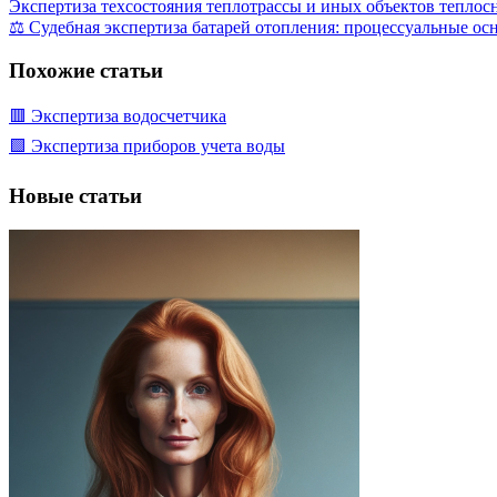
Экспертиза техсостояния теплотрассы и иных объектов тепло
⚖️ Судебная экспертиза батарей отопления: процессуальные о
Похожие статьи
🟥 Экспертиза водосчетчика
🟩 Экспертиза приборов учета воды
Новые статьи