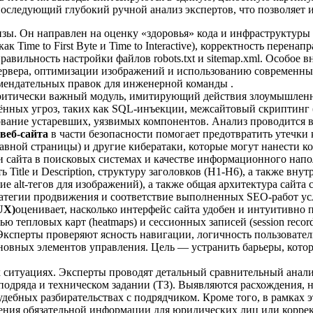
следующий глубокий ручной анализ экспертов, что позволяет 
зы. Он направлен на оценку «здоровья» кода и инфраструктуры
ак Time to First Byte и Time to Interactive), корректность перен
правильность настройки файлов robots.txt и sitemap.xml. Особо
ервера, оптимизации изображений и использованию современных
омендательных правок для инженерной команды .
ритически важный модуль, имитирующий действия злоумышленн
ённых угроз, таких как SQL-инъекции, межсайтовый скриптинг 
ование устаревших, уязвимых компонентов. Анализ проводится 
веб-сайта
в части безопасности помогает предотвратить утечк
авной страницы) и другие кибератаки, которые могут нанести 
и сайта в поисковых системах и качестве информационного напо
 Title и Description, структуру заголовков (H1-H6), а также вн
 alt-тегов для изображений), а также общая архитектура сайта 
атегии продвижения и соответствие выполненных SEO-работ усло
UX)
оценивает, насколько интерфейс сайта удобен и интуитивно 
ю тепловых карт (heatmaps) и сессионных записей (session recor
ксперты проверяют ясность навигации, логичность пользователь
основных элементов управления. Цель — устранить барьеры, ко
 ситуациях. Эксперты проводят детальный сравнительный анали
подряда и техническом задании (ТЗ). Выявляются расхождения, 
ебных разбирательствах с подрядчиком. Кроме того, в рамках э
ещения обязательной информации для юридических лиц или корре