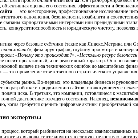
стал быть просто онлайн-визиткой 🏢. Он трансформировался в
объективная оценка его состояния, эффективности и безопасно
-сайта
— это всестороннее, профессиональное исследование инт
онтентного наполнения, безопасности, юзабилити и соответствия
 не связаны корпоративными интересами или предыдущими этапа
сть, конкурентноспособность и юридическую чистоту, позволяя 
тика через базовые счётчики (такие как Яндекс.Метрика или Goo
 происходит?
», фиксируя трафик, глубину просмотра и конверс
просы: «
Почему это происходит?
», «
Насколько ресурс безопасен
ие носит проактивный, а не реактивный характер. Оно позволяет
исковой выдаче из-за технических ошибок до масштабных финан
а
— это проявление ответственного стратегического управлени
убъекты рынка. Во-первых, это владельцы бизнеса и руководите
луг по разработке и продвижению сайтов, столкнувшиеся с нек
и подачи иска. В-третьих, это компании, готовящиеся к масшт
а точной диагностике текущего состояния. Наконец,
независимая
ию, когда требуется оценить цифровые активы приобретаемой ко
ния экспертизы
процесс, который разбивается на несколько взаимосвязанных н
 в итоге их выводы синтезируются в единую, целостную картину