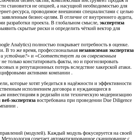
 ключевой бизнес-актив, комплексный инструмент продаж и
сти становится не опцией, а насущной необходимостью для
ернет-ресурса, проводимое внешними специалистами с целью
 заявленным бизнес-целям. В отличие от внутреннего аудита,
ми разработки проекта. В глобальном смысле,
экспертиза
выявить скрытые риски и определить чёткий вектор для
gle Analytics) полностью покрывает потребность в оценке.
ии. В то же время, профессиональная
независимая экспертиза
 и устойчив?
» и «
Соответствует ли он современным
 не только констатировать факты, но и прогнозировать
совых и репутационных потерь вследствие хакерской атаки.
я цифровыми активами компании .
ли, которые хотят убедиться в надёжности и эффективности
ачественным исполнением договора и нуждающиеся в
абным инвестициям в редизайн или техническую модернизацию
 веб-экспертиза
востребована при проведении Due Diligence
мпании .
аправлений (модулей). Каждый модуль фокусируется на своей
. Методология сочетает автоматизированное сканирование с