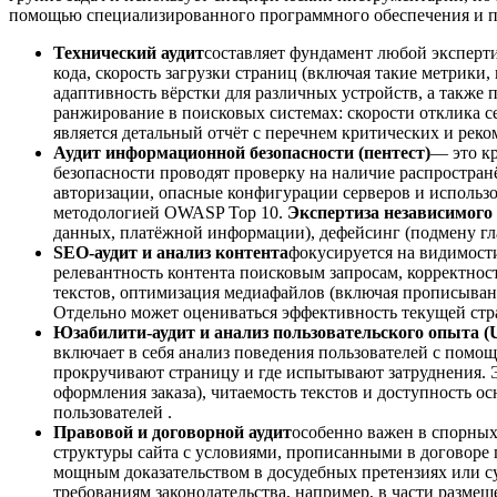
помощью специализированного программного обеспечения и по
Технический аудит
составляет фундамент любой эксперти
кода, скорость загрузки страниц (включая такие метрики, к
адаптивность вёрстки для различных устройств, а также 
ранжирование в поисковых системах: скорости отклика с
является детальный отчёт с перечнем критических и рек
Аудит информационной безопасности (пентест)
— это к
безопасности проводят проверку на наличие распростран
авторизации, опасные конфигурации серверов и использ
методологией OWASP Top 10.
Экспертиза независимого 
данных, платёжной информации), дефейсинг (подмену гл
SEO-аудит и анализ контента
фокусируется на видимост
релевантность контента поисковым запросам, корректность
текстов, оптимизация медиафайлов (включая прописывание
Отдельно может оцениваться эффективность текущей стр
Юзабилити-аудит и анализ пользовательского опыта (
включает в себя анализ поведения пользователей с помощь
прокручивают страницу и где испытывают затруднения. Э
оформления заказа), читаемость текстов и доступность 
пользователей .
Правовой и договорной аудит
особенно важен в спорных
структуры сайта с условиями, прописанными в договоре 
мощным доказательством в досудебных претензиях или суд
требованиям законодательства, например, в части разм