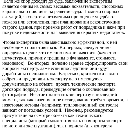
Если же спор доходит до суда, заключение экспертизы
является одним из самых весомых доказательств, способных
кардинально повлиять на решение суда. Помимо спорных
ситуаций, экспертиза незаменима при оценке ущерба от
пожара или затопления, при планировании реконструкции
старого здания, при приемке работ от подрядчика и даже при
покупке недвижимости для выявления скрытых недостатков.
Чтобы экспертиза была максимально эффективной, к ней
необходимо подготовиться. Во-первых, следует четко
определить цели: что именно нужно выяснить (качество
штукатурки, причину трещины в фундаменте, стоимость
недоделок). Во-вторых, полезно заранее сформулировать свои
вопросы эксперту, даже если впоследствии они будут
доработаны специалистом. В-третьих, критически важно
собрать и предоставить эксперту всю имеющуюся
документацию на объект: проект, технические паспорта,
договоры подряда, предыдущие отчеты о обследованиях,
фотографии. Не стоит назначать экспертизу в последний
момент, так как качественное исследование требует времени, а
некоторые методы (например, тепловизионный контроль)
зависят от погодных условий. Наконец, рекомендуется
присутствие на осмотре объекта как технического
специалиста (который сможет ответить на вопросы эксперта
по истории эксплуатации), так и юриста (для контроля