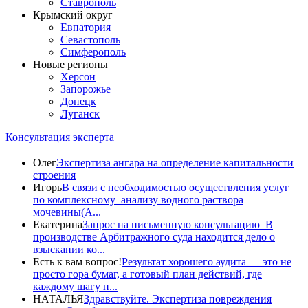
Ставрополь
Крымский округ
Евпатория
Севастополь
Симферополь
Новые регионы
Херсон
Запорожье
Донецк
Луганск
Консультация эксперта
Олег
Экспертиза ангара на определение капитальности
строения
Игорь
В связи с необходимостью осуществления услуг
по комплексному анализу водного раствора
мочевины(A...
Екатерина
Запрос на письменную консультацию В
производстве Арбитражного суда находится дело о
взыскании ко...
Есть к вам вопрос!
Результат хорошего аудита — это не
просто гора бумаг, а готовый план действий, где
каждому шагу п...
НАТАЛЬЯ
Здравствуйте. Экспертиза повреждения