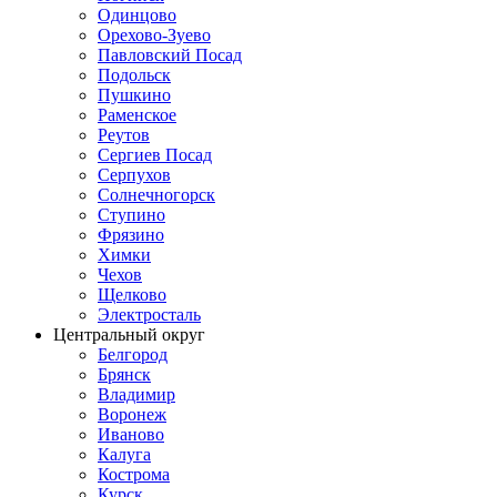
Одинцово
Орехово-Зуево
Павловский Посад
Подольск
Пушкино
Раменское
Реутов
Сергиев Посад
Серпухов
Солнечногорск
Ступино
Фрязино
Химки
Чехов
Щелково
Электросталь
Центральный округ
Белгород
Брянск
Владимир
Воронеж
Иваново
Калуга
Кострома
Курск