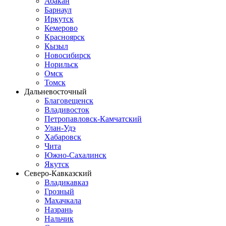
Абакан
Барнаул
Иркутск
Кемерово
Красноярск
Кызыл
Новосибирск
Норильск
Омск
Томск
Дальневосточный
Благовещенск
Владивосток
Петропавловск-Камчатский
Улан-Удэ
Хабаровск
Чита
Южно-Сахалинск
Якутск
Северо-Кавказский
Владикавказ
Грозный
Махачкала
Назрань
Нальчик