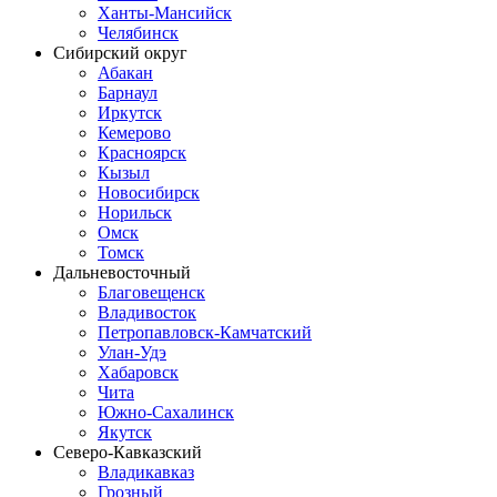
Ханты-Мансийск
Челябинск
Сибирский округ
Абакан
Барнаул
Иркутск
Кемерово
Красноярск
Кызыл
Новосибирск
Норильск
Омск
Томск
Дальневосточный
Благовещенск
Владивосток
Петропавловск-Камчатский
Улан-Удэ
Хабаровск
Чита
Южно-Сахалинск
Якутск
Северо-Кавказский
Владикавказ
Грозный