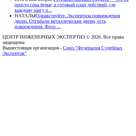
просто гора бумаг, а готовый план действий, где
каждому шагу п...
НАТАЛЬЯ
Здравствуйте. Экспертиза повреждения
двери. Отгибали металлические двери, есть
повреждения. Фото ...
ЦЕНТР ИНЖЕНЕРНЫХ ЭКСПЕРТИЗ © 2026. Все права
защищены
Вышестоящая организация -
Союз "Федерация Судебных
Экспертов"
info@fse.ms
Мы используем cookie
Во время посещения нашего сайта вы соглашаетесь с тем, что
мы обрабатываем ваши персональные данные с
использованием метрических программ.
Подробнее