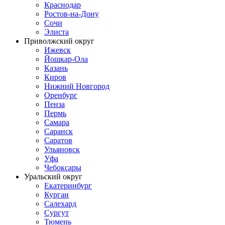
Краснодар
Ростов-на-Дону
Сочи
Элиста
Приволжский округ
Ижевск
Йошкар-Ола
Казань
Киров
Нижний Новгород
Оренбург
Пенза
Пермь
Самара
Саранск
Саратов
Ульяновск
Уфа
Чебоксары
Уральский округ
Екатеринбург
Курган
Салехард
Сургут
Тюмень