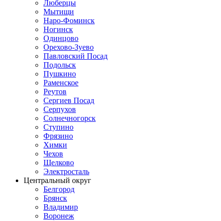
Люберцы
Мытищи
Наро-Фоминск
Ногинск
Одинцово
Орехово-Зуево
Павловский Посад
Подольск
Пушкино
Раменское
Реутов
Сергиев Посад
Серпухов
Солнечногорск
Ступино
Фрязино
Химки
Чехов
Щелково
Электросталь
Центральный округ
Белгород
Брянск
Владимир
Воронеж