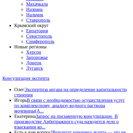
Махачкала
Назрань
Нальчик
Ставрополь
Крымский округ
Евпатория
Севастополь
Симферополь
Новые регионы
Херсон
Запорожье
Донецк
Луганск
Консультация эксперта
Олег
Экспертиза ангара на определение капитальности
строения
Игорь
В связи с необходимостью осуществления услуг
по комплексному анализу водного раствора
мочевины(A...
Екатерина
Запрос на письменную консультацию В
производстве Арбитражного суда находится дело о
взыскании ко...
Есть к вам вопрос!
Результат хорошего аудита — это не