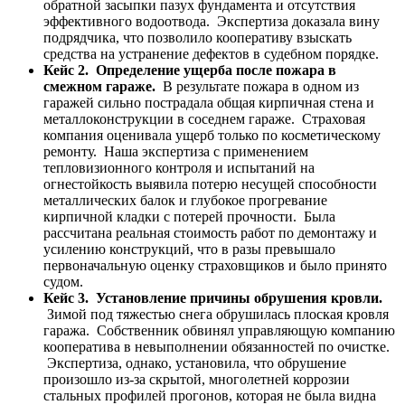
обратной засыпки пазух фундамента и отсутствия
эффективного водоотвода. Экспертиза доказала вину
подрядчика, что позволило кооперативу взыскать
средства на устранение дефектов в судебном порядке.
Кейс 2. Определение ущерба после пожара в
смежном гараже.
В результате пожара в одном из
гаражей сильно пострадала общая кирпичная стена и
металлоконструкции в соседнем гараже. Страховая
компания оценивала ущерб только по косметическому
ремонту. Наша экспертиза с применением
тепловизионного контроля и испытаний на
огнестойкость выявила потерю несущей способности
металлических балок и глубокое прогревание
кирпичной кладки с потерей прочности. Была
рассчитана реальная стоимость работ по демонтажу и
усилению конструкций, что в разы превышало
первоначальную оценку страховщиков и было принято
судом.
Кейс 3. Установление причины обрушения кровли.
Зимой под тяжестью снега обрушилась плоская кровля
гаража. Собственник обвинял управляющую компанию
кооператива в невыполнении обязанностей по очистке.
Экспертиза, однако, установила, что обрушение
произошло из-за скрытой, многолетней коррозии
стальных профилей прогонов, которая не была видна