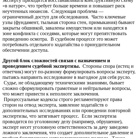
эксперту приходится восстанавливать конструктивную схему
«в натуре», что требует больше времени и повышает риск
неучтенных нюансов. Следующая проблема —
ограниченный доступ для обследования. Часто ключевые
узлы (фундамент, тыльная сторона стен, примыкания) бывают
закрыты обшивкой, завалены имуществом или находятся в
зоне конфликта с соседями, которые могут препятствовать
проведению осмотра. В судебном процессе это может
потребовать отдельного ходатайства о принудительном
обеспечении доступа.
Другой блок сложностей связан с назначением и
проведением судебной экспертизы.
Стороны спора (истец и
ответчик) могут по-разному формулировать вопросы эксперту,
пытаясь направить исследование в выгодное для себя русло.
Судье, не обладающему техническими знаниями, бывает
сложно сформулировать грамотные и нейтральные вопросы,
что может привести к неполноте заключения.
Процессуальные кодексы строго регламентируют права
сторон на отвод эксперта, заявление ходатайств о
дополнительных исследованиях или проведении повторной
экспертизы, что затягивает процесс. Если экспертиза
проводится по уголовному делу (например, обрушение),
эксперт несет уголовную ответственность за дачу заведомо
ложного заключения, что создает дополнительное давление и