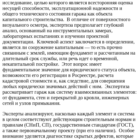
исследование, целью которого является всесторонняя оценка
несущей способности, эксплуатационной надежности и
общего технического состояния гаража как объекта
капитального строительства. В отличие от поверхностного
визуального осмотра, экспертиза предполагает глубокий
анализ, основанный на инструментальных замерах,
лабораторных испытаниях и изучении проектной
документации. Ключевой аспект заключается в определении,
является ли сооружение капитальным — то есть прочно
связанным с землей, имеющим фундамент и рассчитанным на
длительный срок службы, или речь идет о временной,
некапитальной постройке. Этот вопрос имеет
фундаментальное значение для юридического статуса объекта,
возможности его регистрации в Росреестре, расчета
кадастровой стоимости и, как следствие, для совершения
любых юридически значимых действий с ним. Экспертиза
рассматривает гараж как систему взаимосвязанных элементов:
от фундамента, стен и перекрытий до кровли, инженерных
сетей и узлов примыкания.
Эксперты анализируют, насколько каждый элемент и система
в целом соответствуют действующим строительным нормам и
правилам (СНиП, СП), государственным стандартам (ГОСТ),
а также первоначальному проекту (при его наличии). Особое
внимание уделяется диагностике скрытых дефектов, которые