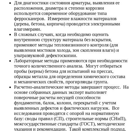
Для диагностики состояния арматуры, выявления ее
расположения, диаметра и степени коррозии
используется современное оборудование типа
ферросканеров. Измерение влажности материалов
(дерева, бетона, кирпича) проводится электронными
влагомерами.
В сложных случаях, когда необходимо оценить
внутреннюю структуру материала без вскрытия,
применяют методы тепловизионного контроля (для
выявления мостиков холода, зон скопления влаги) и
ультразвуковой дефектоскопии.
Лабораторные методы применяются при необходимости
точного количественного анализа. Могут отбираться
пробы (керны) бетона для испытаний на прессах,
образцы металла для определения химического состава
и механических свойств, прогирлянды грунта.
Расчетно-аналитические методы завершают процесс. На
основе собранных данных эксперт выполняет
поверочные расчеты несущей способности
фундаментов, балок, колонн, перекрытий с учетом
выявленных дефектов и фактических нагрузок. Все
исследования проводятся с опорой на нормативную
базу: своды правил (СП), строительные нормы (СНиП),
межгосударственные стандарты (ГОСТ), методические
указания и рекомендации. Такой комплексный подход,