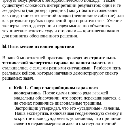
требует безупречного методологического подхода. Также
существует сложность интерпретации результатов: одни и те
же дефекты (например, трещины) могут быть истолкованы
как следствие естественной осадки (невиновное событие) или
как результат грубых нарушений при строительстве. Умение
эксперта четко, доступно и недвусмысленно объяснить
технические аспекты суду и сторонам — критически важно
для принятия обоснованного решения.
📊
Пять кейсов из нашей практики
В нашей многолетней практике проведения
строительно-
технической экспертизы гаража на капитальность
мы
сталкивались с самыми разными ситуациями. Разберем пять
реальных кейсов, которые наглядно демонстрируют спектр
решаемых задач.
Кейс 1. Спор с застройщиком гаражного
кооператива.
После сдачи нового ряда гаражей
владельцы обнаружили, что ворота перекашиваются, а
на стенах появились диагональные трещины.
Застройщик утверждал, что это «усадочные» явления.
Наша экспертиза, включавшая геодезическую съемку и
вскрытие швов фундамента, установила, что причиной
является неравномерная осадка из-за неуплотненной