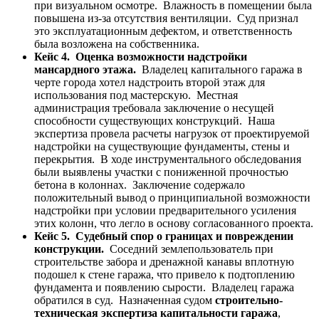
при визуальном осмотре. Влажность в помещении была
повышена из-за отсутствия вентиляции. Суд признал
это эксплуатационным дефектом, и ответственность
была возложена на собственника.
Кейс 4. Оценка возможности надстройки
мансардного этажа.
Владелец капитального гаража в
черте города хотел надстроить второй этаж для
использования под мастерскую. Местная
администрация требовала заключение о несущей
способности существующих конструкций. Наша
экспертиза провела расчеты нагрузок от проектируемой
надстройки на существующие фундаменты, стены и
перекрытия. В ходе инструментального обследования
были выявлены участки с пониженной прочностью
бетона в колоннах. Заключение содержало
положительный вывод о принципиальной возможности
надстройки при условии предварительного усиления
этих колонн, что легло в основу согласованного проекта.
Кейс 5. Судебный спор о границах и повреждении
конструкции.
Соседний землепользователь при
строительстве забора и дренажной канавы вплотную
подошел к стене гаража, что привело к подтоплению
фундамента и появлению сырости. Владелец гаража
обратился в суд. Назначенная судом
строительно-
техническая экспертиза капитальности гаража
,