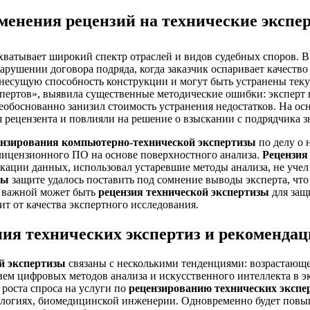
менения рецензий на технические экспе
хватывает широкий спектр отраслей и видов судебных споров. 
арушении договора подряда, когда заказчик оспаривает качеств
а несущую способность конструкции и могут быть устранены те
ртов», выявила существенные методические ошибки: эксперт н
еобоснованно занизил стоимость устранения недостатков. На о
 рецензента и повлияли на решение о взыскании с подрядчика 
ензирования компьютерно-технической экспертизы
по делу о 
лицензионного ПО на основе поверхностного анализа.
Рецензия
кации данных, использовал устаревшие методы анализа, не учел
зы
защите удалось поставить под сомнение выводы эксперта, что
о важной может быть
рецензия технической экспертизы
для защ
ит от качества экспертного исследования.
ия технических экспертиз и рекомендац
й экспертизы
связаны с несколькими тенденциями: возрастающе
ием цифровых методов анализа и искусственного интеллекта в э
роста спроса на услуги по
рецензированию технических экспе
огиях, биомедицинской инженерии. Одновременно будет повыша