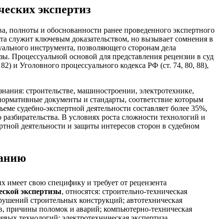
ческих экспертиз
а, полноты и обоснованности ранее проведенного экспертного
рта служит ключевым доказательством, но вызывает сомнения в
ального инструмента, позволяющего сторонам дела
зы. Процессуальной основой для представления рецензии в суд
82) и Уголовного процессуального кодекса РФ (ст. 74, 80, 88),
знания: строительстве, машиностроении, электротехнике,
нормативные документы и стандарты, соответствие которым
ъеме судебно-экспертной деятельности составляет более 35%,
 разбирательства. В условиях роста сложности технологий и
ртной деятельности и защиты интересов сторон в судебном
ванию
х имеет свою специфику и требует от рецензента
еской экспертизы
, относятся: строительно-техническая
зрушений строительных конструкций; автотехническая
в, причины поломок и аварий; компьютерно-техническая
вых технологий; электротехническая экспертиза,