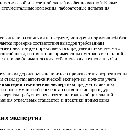
тематической и расчетной частей особенно важной. Кроме
 инструментальные измерения, лабораторные испытания,
условлено различиями в предмете, методах и нормативной базе
ляется проверке соответствия выводов требованиям
ензент анализирует правильность определения технического
 способности, соответствие примененных методов испытаний
 факторов (климатических, сейсмических, техногенных) и
механизма дорожно-транспортного происшествия, корректности
м стандартам автотехнической экспертизы, полнота учета
мпьютерно-технической экспертизы
предметом анализа
го программного обеспечения, соответствие процедур
пертизы требует от рецензента не только общих знаний в
имания отраслевых стандартов и практики применения
их экспертиз
е статусом доказательства в соответствии с нормами