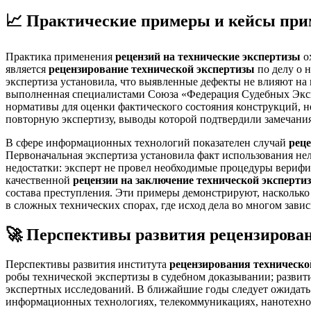
📈 Практические примеры и кейсы при
Практика применения
рецензий на технические экспертизы
о
является
рецензирование технической экспертизы
по делу о н
экспертиза установила, что выявленные дефекты не влияют н
выполненная специалистами Союза «Федерация Судебных Экспе
нормативы для оценки фактического состояния конструкций, н
повторную экспертизу, выводы которой подтвердили замечания
В сфере информационных технологий показателен случай
рец
Первоначальная экспертиза установила факт использования не
недостатки: эксперт не провел необходимые процедуры верифи
качественной
рецензии на заключение технической эксперти
состава преступления. Эти примеры демонстрируют, наскольк
в сложных технических спорах, где исход дела во многом завис
🚀 Перспективы развития рецензирован
Перспективы развития института
рецензирования техническо
робы технической экспертизы в судебном доказывании; развит
экспертных исследований. В ближайшие годы следует ожидать 
информационных технологиях, телекоммуникациях, нанотехнол