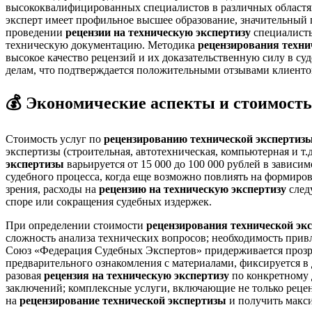
высококвалифицированных специалистов в различных областях
эксперт имеет профильное высшее образование, значительный 
проведении
рецензии на техническую экспертизу
специалисты
техническую документацию. Методика
рецензирования техни
высокое качество рецензий и их доказательственную силу в с
делам, что подтверждается положительными отзывами клиенто
💰 Экономические аспекты и стоимость
Стоимость услуг по
рецензированию технической экспертиз
экспертизы (строительная, автотехническая, компьютерная и т
экспертизы
варьируется от 15 000 до 100 000 рублей в зависи
судебного процесса, когда еще возможно повлиять на формиро
зрения, расходы на
рецензию на техническую экспертизу
след
споре или сокращения судебных издержек.
При определении стоимости
рецензирования технической эк
сложность анализа технических вопросов; необходимость прив
Союз «Федерация Судебных Экспертов» придерживается прозр
предварительного ознакомления с материалами, фиксируется в
разовая
рецензия на техническую экспертизу
по конкретному 
заключений; комплексные услуги, включающие не только рецен
на
рецензирование технической экспертизы
и получить макси