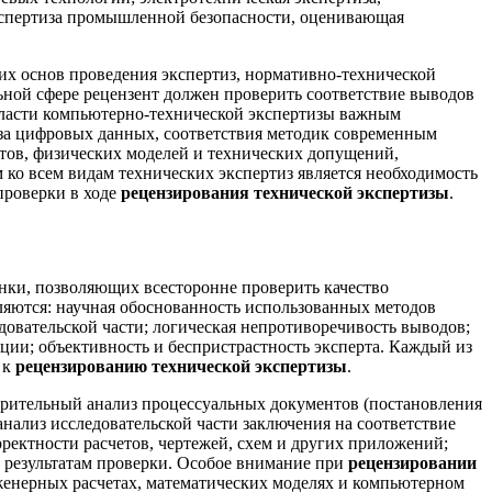
кспертиза промышленной безопасности, оценивающая
ких основ проведения экспертиз, нормативно-технической
ьной сфере рецензент должен проверить соответствие выводов
бласти компьютерно-технической экспертизы важным
за цифровых данных, соответствия методик современным
тов, физических моделей и технических допущений,
ко всем видам технических экспертиз является необходимость
проверки в ходе
рецензирования технической экспертизы
.
нки, позволяющих всесторонне проверить качество
вляются: научная обоснованность использованных методов
овательской части; логическая непротиворечивость выводов;
ии; объективность и беспристрастность эксперта. Каждый из
 к
рецензированию технической экспертизы
.
арительный анализ процессуальных документов (постановления
анализ исследовательской части заключения на соответствие
ектности расчетов, чертежей, схем и других приложений;
о результатам проверки. Особое внимание при
рецензировании
нженерных расчетах, математических моделях и компьютерном