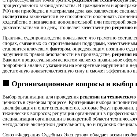
процессуального законодательства. В гражданском и арбитражн
РФ) или приобщена к материалам дела как заключение специал
экспертизы
заключается в ее способности обосновать сомнени
ходатайства о назначении дополнительной или повторной экспе
доказательствами по делу, что делает качественную
рецензию н
Практика судопроизводства показывает, что грамотно составл
спорах, связанных со строительными подрядами, качественны
становится ключевым фактором, определяющим позицию суда п
нарушениях правил безопасности на производстве,
рецензия н
Важным процессуальным аспектом является правильное оформл
подробный анализ с указанием на конкретные нарушения и не
достаточную доказательственную силу и сможет эффективно в
🏢 Организационные вопросы и выбор и
Выбор организации для проведения
рецензии на техническую
ценность в судебном процессе. Критериями выбора исполнител
квалификация и опыт специалистов, которые будут проводить
технических вопросов; репутация организации в профессионал
специализация организации в конкретной области технического
методологии экспертной деятельности, но и глубоких специал
Союз «Федерация Судебных Экспертов» обладает всеми необх