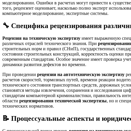
моделировании. Ошибки в расчетах могут привести к существ
того, рецензент оценивает, насколько полно эксперт использ
компьютерное моделирование, экспертные системы.
🔧 Специфика рецензирования различн
Рецензия на техническую экспертизу
имеет выраженную специф
различных отраслей технического знания. При
рецензировании
строительных норм и правил (СНиП), государственных стандар
состояния строительных конструкций, корректность оценки п
современным стандартам. Особое значение имеет проверка уче
динамики развития дефектов во времени.
При проведении
рецензии на автотехническую экспертизу
ре
расчетов скоростей, тормозных путей, времени реакции водит
технического состояния транспортных средств, дорожных усло
становятся методы извлечения, сохранения и исследования ци
стандартам компьютерной криминалистики, правильность интер
области
рецензирования технической экспертизы
, но и спе
технических нормативов.
📝 Процессуальные аспекты и юридичес
С процессуальной точки зрения,
рецензия на техническую экс