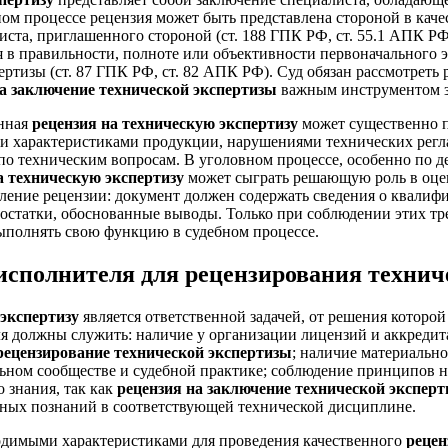
ом процессе рецензия может быть представлена стороной в качес
иста, приглашенного стороной (ст. 188 ГПК РФ, ст. 55.1 АПК Р
я в правильности, полноте или объективности первоначального э
ртизы (ст. 87 ГПК РФ, ст. 82 АПК РФ). Суд обязан рассмотреть 
а заключение технической экспертизы
важным инструментом з
енная
рецензия на техническую экспертизу
может существенно п
ми характеристиками продукции, нарушениями технических рег
о техническим вопросам. В уголовном процессе, особенно по д
а техническую экспертизу
может сыграть решающую роль в оцен
ение рецензии: документ должен содержать сведения о квалифи
достатки, обоснованные выводы. Только при соблюдении этих т
ыполнять свою функцию в судебном процессе.
сполнителя для рецензирования технич
 экспертизу
является ответственной задачей, от решения которой
я должны служить: наличие у организации лицензий и аккредит
рецензирование технической экспертизы
; наличие материальн
ьном сообществе и судебной практике; соблюдение принципов н
 знания, так как
рецензия на заключение технической экспер
ьных познаний в соответствующей технической дисциплине.
одимыми характеристиками для проведения качественного
рецен