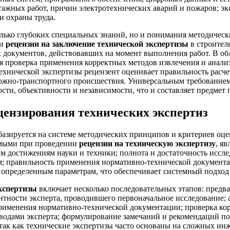
ажных работ, причин электротехнических аварий и пожаров; э
и охраны труда.
только глубоких специальных знаний, но и понимания методичес
ии
рецензии на заключение технической экспертизы
в строител
 документов, действовавших на момент выполнения работ. В о
я проверка применения корректных методов извлечения и анали
хнической экспертизы рецензент оценивает правильность расче
ожно-транспортного происшествия. Универсальным требованием 
ти, объективности и независимости, что и составляет предмет 
цензирования технических экспертиз
азируется на системе методических принципов и критериев оце
емыми при проведении
рецензии на техническую экспертизу
, я
 достижениям науки и техники; полнота и достаточность исслед
; правильность применения нормативно-технической документац
о определенным параметрам, что обеспечивает системный подход
экспертизы
включает несколько последовательных этапов: предв
ентности эксперта, проводившего первоначальное исследование; 
именения нормативно-технической документации; проверка корр
ыводами эксперта; формулирование замечаний и рекомендаций п
, так как технические экспертизы часто основаны на сложных и