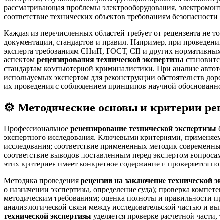
рассматривающая проблемы электрооборудования, электромонт
соответствие технических объектов требованиям безопасности 
Каждая из перечисленных областей требует от рецензента не 
документации, стандартов и правил. Например, при проведен
эксперта требованиям СНиП, ГОСТ, СП и других нормативных
аспектом
рецензирования технической экспертизы
становитс
стандартам компьютерной криминалистики. При анализе автоте
используемых экспертом для реконструкции обстоятельств дор
их проведения с соблюдением принципов научной обоснованнос
⚙️ Методические основы и критерии ре
Профессиональное
рецензирование технической экспертизы
б
экспертного исследования. Ключевыми критериями, применя
исследования; соответствие примененных методик современным
соответствие выводов поставленным перед экспертом вопросам
этих критериев имеет конкретное содержание и проверяется п
Методика проведения
рецензии на заключение технической 
о назначении экспертизы, определение суда); проверка компет
методическим требованиям; оценка полноты и правильности пр
анализ логической связи между исследовательской частью и в
технической экспертизы
уделяется проверке расчетной части