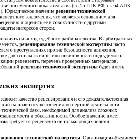
тве письменного доказательства (ст. 55 ГПК РФ, ст. 64 АПК
Ф). Юридическое значение
рецензии технической
кспертного заключения, что является основанием для
рецензию и оценить ее в совокупности с другими
ащиты интересов сторон.
овлиять на исход судебного разбирательства. В арбитражных
ламентов,
рецензирование технической экспертизы
часто
елам о преступлениях против безопасности движения,
ке доказательств вины или невиновности подсудимого.
кации рецензента, перечень проверенных материалов,
ребований
рецензия технической экспертизы
будет иметь
еских экспертиз
 зависит качество рецензирования и его доказательственная
аций на право осуществления экспертной деятельности;
о-технической базы, необходимой для анализа сложных
езависимости и объективности. Особое значение имеет
тизы
требует от рецензента не только общих знаний
зирования технической экспертизы
. Организация объединяет