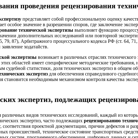
ования проведения рецензирования техни
кспертизу
представляет собой профессиональную оценку качеств
ает особое значение в разрешении споров, где заключение экспе
рование технической экспертизы
выполняет функцию процессу
значении дополнительных исследований или повторной эксперти
 79, 87), Арбитражного процессуального кодекса РФ (ст. 64, 71, 
 заявление ходатайств.
ской экспертизы
возникает в различных отраслях технического 
этих областей имеет специфические методические требования, 
м судебной статистики, доля технических экспертиз в общем об
ехнических экспертиз
для обеспечения справедливого судебного
я становится необходимым механизмом контроля качества экспе
ских экспертиз, подлежащих рецензиро
 различных видов технических исследований, каждый из которы
нических экспертиз, часто подлежащих
рецензированию технич
т, соответствия проектной документации, причин дефектов и ра
ных происшествий, техническое состояние транспортных средст
ых систем, программного обеспечения, цифровых данных и сете