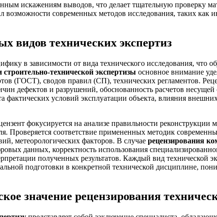
енным искажениям выводов, что делает тщательную проверку ма
овал возможности современных методов исследования, таких как
ых видов технических экспертиз
ику в зависимости от вида технического исследования, что об
 строительно-технической экспертизы
основное внимание уде
тов (ГОСТ), сводов правил (СП), технических регламентов. Рец
ричин дефектов и разрушений, обоснованность расчетов несущей
та фактических условий эксплуатации объекта, влияния внешних
цензент фокусируется на анализе правильности реконструкции 
еля. Проверяется соответствие примененных методик современны
вий, метеорологических факторов. В случае
рецензирования ко
фровых данных, корректность использования специализированно
претации полученных результатов. Каждый вид технической экс
циальной подготовки в конкретной технической дисциплине, пон
кое значение рецензирования техническ
пертизу
представляет собой заключение специалиста, обладающе