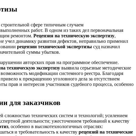
ртизы
В строительной сфере типичным случаем
о выполненных работ. В одном из таких дел первоначальная
кущим ремонтом.
Рецензия на техническую экспертизу
,
е учел динамику развития дефектов, неправильно применил
сновании
рецензии технической экспертизы
суд назначил
значительной суммы убытков.
нарушении авторских прав на программное обеспечение.
 на техническую экспертизу
выявила серьезные методические
 возможность модификации системного реестра. Благодаря
 привело к прекращению уголовного дела за отсутствием
иты прав и интересов участников судебного процесса, особенно
ии для заказчиков
й сложностью технических систем и технологий; усилением
кспертной деятельности; ужесточением требований к качеству
ртиз
, особенно в высокотехнологичных отраслях:
ться и требовательность к качеству
рецензий на технические