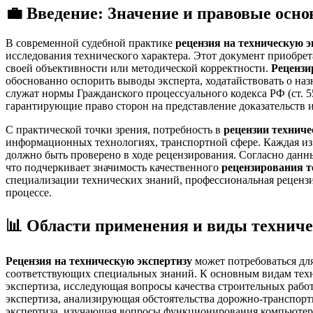
💼 Введение: Значение и правовые осн
В современной судебной практике
рецензия на техническую э
исследования технического характера. Этот документ приобрет
своей объективности или методической корректности.
Рецензи
обоснованно оспорить выводы эксперта, ходатайствовать о на
служат нормы Гражданского процессуального кодекса РФ (ст. 55,
гарантирующие право сторон на представление доказательств и
С практической точки зрения, потребность в
рецензии техниче
информационных технологиях, транспортной сфере. Каждая из 
должно быть проверено в ходе рецензирования. Согласно данны
что подчеркивает значимость качественного
рецензирования т
специализации технических знаний, профессиональная рецензи
процессе.
📊 Области применения и виды техниче
Рецензия на техническую экспертизу
может потребоваться для
соответствующих специальных знаний. К основным видам тех
экспертиза, исследующая вопросы качества строительных рабо
экспертиза, анализирующая обстоятельства дорожно-транспорт
экспертиза, изучающая вопросы функционирования компьютерн