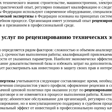
 технического знания: строительстве, машиностроении, электр
практический опыт, регулярно повышает квалификацию и следит
 Федерации используют современное оборудование, специализи
ческой экспертизы
в Федерации основана на принципах системн
удебном процессе. Организация имеет успешный опыт
рецензиров
в и признанием в профессиональной среде.
 услуг по рецензированию технических э
ы
определяется рядом факторов: сложностью и объемом анализир
.д.); срочностью выполнения работы; квалификацией привлекаем
мости от указанных параметров. Наиболее экономически эффекти
вание доказательственной базы и избежать затрат на дополните
ует рассматривать как инвестицию в защиту своих прав и интере
спертизы
учитываются следующие составляющие: время, необходи
лечения специалистов узкого профиля; оформление рецензии в со
ачной ценовой политики при оказании услуг по
рецензировани
 договоре и не изменяется в процессе выполнения работы. Клие
делу; абонентское обслуживание для организаций, регулярно с
зирование, но и консультационную поддержку в судебном проце
мальный эффект от инвестиций в профессиональную оценку кач