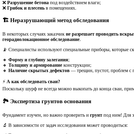
❌
Разрушение бетона
под воздействием влаги;
❌
Грибок и плесень
в помещениях.
🏗️ Неразрушающий метод обследования
В некоторых случаях заказчик
не разрешает проводить вскры
георадиолокационное обследование
.
📡 Специалисты используют специальные приборы, которые ск
🔸
Форму и глубину залегания
;
🔸
Толщину и армирование
конструкции;
🔸
Наличие скрытых дефектов
— трещин, пустот, проблем с 
⚡
А как обследовать сваи?
Поскольку шурф не всегда можно выкопать до конца сваи, при
🏞️ Экспертиза грунтов основания
Фундамент изучен, но важно проверить и
грунт
под ним! Для 
🔬 В зависимости от задач исследования может проводиться: