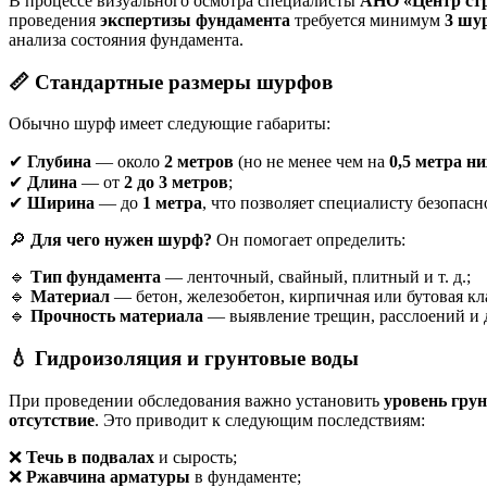
В процессе визуального осмотра специалисты
АНО «Центр стр
проведения
экспертизы фундамента
требуется минимум
3 шу
анализа состояния фундамента.
📏 Стандартные размеры шурфов
Обычно шурф имеет следующие габариты:
✔
Глубина
— около
2 метров
(но не менее чем на
0,5 метра 
✔
Длина
— от
2 до 3 метров
;
✔
Ширина
— до
1 метра
, что позволяет специалисту безопас
🔎
Для чего нужен шурф?
Он помогает определить:
🔹
Тип фундамента
— ленточный, свайный, плитный и т. д.;
🔹
Материал
— бетон, железобетон, кирпичная или бутовая кла
🔹
Прочность материала
— выявление трещин, расслоений и 
💧 Гидроизоляция и грунтовые воды
При проведении обследования важно установить
уровень гру
отсутствие
. Это приводит к следующим последствиям:
❌
Течь в подвалах
и сырость;
❌
Ржавчина арматуры
в фундаменте;