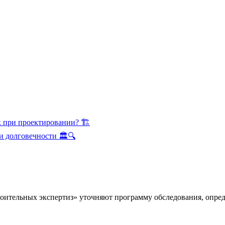
к при проектировании? 🏗
и долговечности 🏛️🔍
оительных экспертиз» уточняют программу обследования, опре