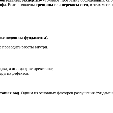
оительных экспертиз»
уточняют программу обследования, опре
рфа
. Если выявлены
трещины
или
перекосы стен
, в этих мест
ниже подошвы фундамента
);
но проводить работы внутри.
дка, а иногда даже древесина;
других дефектов.
нтовых вод
. Одним из основных факторов разрушения фундамен