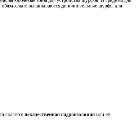
деляя ключевые зоны для устройства шурфов. В среднем для
ах обязательно выкапываются дополнительные шурфы для
та является
некачественная гидроизоляция
или её