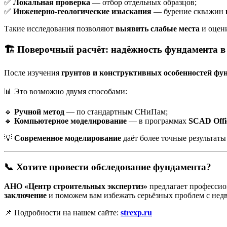
✅
Локальная проверка
— отбор отдельных образцов;
✅
Инженерно-геологические изыскания
— бурение скважин
Такие исследования позволяют
выявить слабые места
и оцен
🏗️ Поверочный расчёт: надёжность фундамента 
После изучения
грунтов и конструктивных особенностей фу
📊 Это возможно двумя способами:
🔹
Ручной метод
— по стандартным СНиПам;
🔹
Компьютерное моделирование
— в программах
SCAD Offi
💡
Современное моделирование
даёт более точные результаты
📞 Хотите провести обследование фундамента?
АНО «Центр строительных экспертиз»
предлагает профессио
заключение
и поможем вам избежать серьёзных проблем с не
📌 Подробности на нашем сайте:
strexp.ru