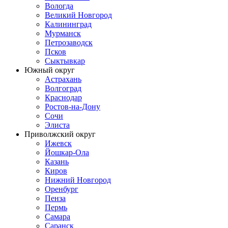
Вологда
Великий Новгород
Калининград
Мурманск
Петрозаводск
Псков
Сыктывкар
Южный округ
Астрахань
Волгоград
Краснодар
Ростов-на-Дону
Сочи
Элиста
Приволжский округ
Ижевск
Йошкар-Ола
Казань
Киров
Нижний Новгород
Оренбург
Пенза
Пермь
Самара
Саранск