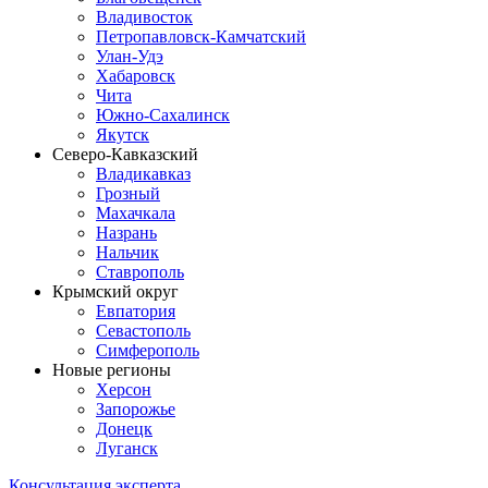
Владивосток
Петропавловск-Камчатский
Улан-Удэ
Хабаровск
Чита
Южно-Сахалинск
Якутск
Северо-Кавказский
Владикавказ
Грозный
Махачкала
Назрань
Нальчик
Ставрополь
Крымский округ
Евпатория
Севастополь
Симферополь
Новые регионы
Херсон
Запорожье
Донецк
Луганск
Консультация эксперта