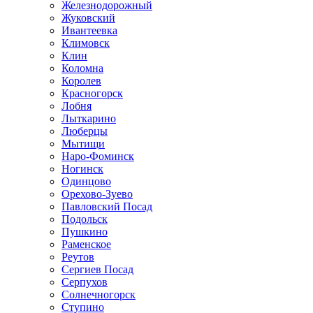
Железнодорожный
Жуковский
Ивантеевка
Климовск
Клин
Коломна
Королев
Красногорск
Лобня
Лыткарино
Люберцы
Мытищи
Наро-Фоминск
Ногинск
Одинцово
Орехово-Зуево
Павловский Посад
Подольск
Пушкино
Раменское
Реутов
Сергиев Посад
Серпухов
Солнечногорск
Ступино