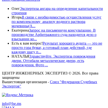
Олег
Экспертиза ангара на определение капитальности
строения
Игорь
В связи с необходимостью осуществления услуг
по комплексному анализу водного раствора
мочевины(A...
Екатерина
Запрос на письменную консультацию В
производстве Арбитражного суда находится дело о
взыскании ко...
Есть к вам вопрос!
Результат хорошего аудита — это не
просто гора бумаг, а готовый план действий, где
каждому шагу п...
НАТАЛЬЯ
Здравствуйте. Экспертиза повреждения
двери. Отгибали металлические двери, есть
повреждения. Фото ...
ЦЕНТР ИНЖЕНЕРНЫХ ЭКСПЕРТИЗ © 2026. Все права
защищены
Вышестоящая организация -
Союз "Федерация Судебных
Экспертов"
info@fse.ms