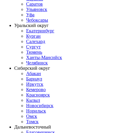
Саратов
Ульяновск
Уфа
Чебоксары
Уральский округ
Екатеринбург
Курган
Салехард
Сургут
Тюмень
Ханты-Мансийск
Челябинск
Сибирский округ
Абакан
Барнаул
Иркутск
Кемерово
Красноярск
Кызыл
Новосибирск
Норильск
Омск
Томск
Дальневосточный
Благовещенск