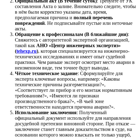
Официальный акт (В течение суток)
: Требуйте от УК
составления Акта о заливе. Внимательно следите, чтобы
в нём были корректно указаны дата, время,
предполагаемая причина и
полный перечень
повреждений
. Не подписывайте пустые или неточные
акты.
Обращение к профессионалам (В ближайшие дни)
:
Свяжитесь с авторитетной экспертной организацией,
такой как
АНО «Центр инженерных экспертиз»
(
tehexp.ru
)
, которая специализируется на инженерно-
технических исследованиях и имеет опыт судебной
практики. Чем раньше эксперт осмотрит место аварии в
неизменном виде, тем точнее будут выводы.
Чёткое техническое задание
: Сформулируйте для
эксперта ключевые вопросы, например: «Каковы
технические причины разгерметизации?»,
«Соответствует ли прибор и его монтаж нормативным
требованиям?», «Имеются ли признаки
производственного брака?», «В чьей зоне
ответственности находится причина аварии?».
Использование заключения
: Полученный
официальный документ используйте для направления
досудебной претензии виновной стороне. При отказе —
заключение станет главным доказательством в суде, на
основании которого можно взыскать не только ущерб,