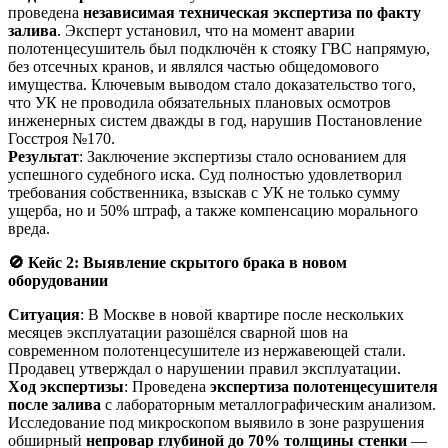
проведена
независимая техническая экспертиза по факту
залива
. Эксперт установил, что на момент аварии
полотенцесушитель был подключён к стояку ГВС напрямую,
без отсечных кранов, и являлся частью общедомового
имущества. Ключевым выводом стало доказательство того,
что УК не проводила обязательных плановых осмотров
инженерных систем дважды в год, нарушив Постановление
Госстроя №170.
Результат
: Заключение экспертизы стало основанием для
успешного судебного иска. Суд полностью удовлетворил
требования собственника, взыскав с УК не только сумму
ущерба, но и 50% штраф, а также компенсацию морального
вреда.
🚫
Кейс 2: Выявление скрытого брака в новом
оборудовании
Ситуация
: В Москве в новой квартире после нескольких
месяцев эксплуатации разошёлся сварной шов на
современном полотенцесушителе из нержавеющей стали.
Продавец утверждал о нарушении правил эксплуатации.
Ход экспертизы
: Проведена
экспертиза полотенцесушителя
после залива
с лабораторным металлографическим анализом.
Исследование под микроскопом выявило в зоне разрушения
обширный
непровар глубиной до 70% толщины стенки
—