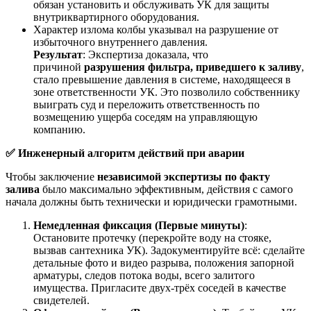
обязан установить и обслуживать УК для защиты
внутриквартирного оборудования.
Характер излома колбы указывал на разрушение от
избыточного внутреннего давления.
Результат
: Экспертиза доказала, что
причиной
разрушения фильтра, приведшего к заливу
,
стало превышение давления в системе, находящееся в
зоне ответственности УК. Это позволило собственнику
выиграть суд и переложить ответственность по
возмещению ущерба соседям на управляющую
компанию.
✅
Инженерный алгоритм действий при аварии
Чтобы заключение
независимой экспертизы по факту
залива
было максимально эффективным, действия с самого
начала должны быть технически и юридически грамотными.
Немедленная фиксация (Первые минуты)
:
Остановите протечку (перекройте воду на стояке,
вызвав сантехника УК). Задокументируйте всё: сделайте
детальные фото и видео разрыва, положения запорной
арматуры, следов потока воды, всего залитого
имущества. Пригласите двух-трёх соседей в качестве
свидетелей.