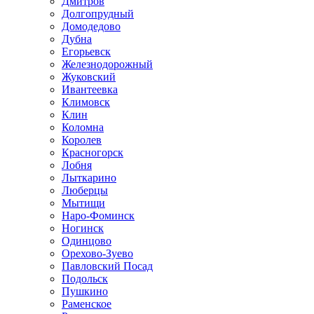
Дмитров
Долгопрудный
Домодедово
Дубна
Егорьевск
Железнодорожный
Жуковский
Ивантеевка
Климовск
Клин
Коломна
Королев
Красногорск
Лобня
Лыткарино
Люберцы
Мытищи
Наро-Фоминск
Ногинск
Одинцово
Орехово-Зуево
Павловский Посад
Подольск
Пушкино
Раменское