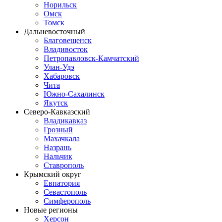
Норильск
Омск
Томск
Дальневосточный
Благовещенск
Владивосток
Петропавловск-Камчатский
Улан-Удэ
Хабаровск
Чита
Южно-Сахалинск
Якутск
Северо-Кавказский
Владикавказ
Грозный
Махачкала
Назрань
Нальчик
Ставрополь
Крымский округ
Евпатория
Севастополь
Симферополь
Новые регионы
Херсон