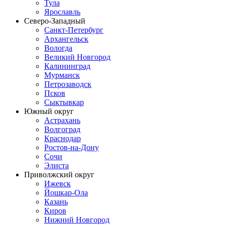
Тула
Ярославль
Северо-Западный
Санкт-Петербург
Архангельск
Вологда
Великий Новгород
Калининград
Мурманск
Петрозаводск
Псков
Сыктывкар
Южный округ
Астрахань
Волгоград
Краснодар
Ростов-на-Дону
Сочи
Элиста
Приволжский округ
Ижевск
Йошкар-Ола
Казань
Киров
Нижний Новгород