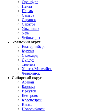
Оренбург
Пенза
Пермь
Самара
Саранск
Саратов
Ульяновск
Уфа
Чебоксары
Уральский округ
Екатеринбург
Курган
Салехард
Сургут
Тюмень
Ханты-Мансийск
Челябинск
Сибирский округ
Абакан
Барнаул
Иркутск
Кемерово
Красноярск
Кызыл
Новосибирск