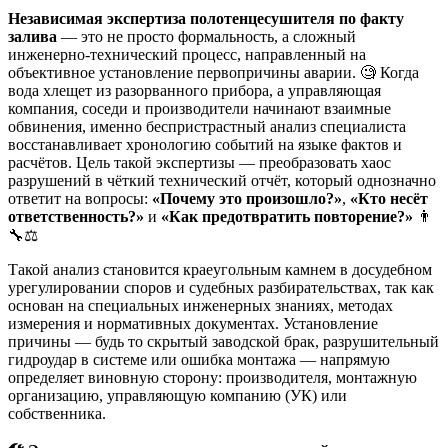
Независимая экспертиза полотенцесушителя по факту
залива
— это не просто формальность, а сложный
инженерно-технический процесс, направленный на
объективное установление первопричины аварии. 🧐 Когда
вода хлещет из разорванного прибора, а управляющая
компания, соседи и производители начинают взаимные
обвинения, именно беспристрастный анализ специалиста
восстанавливает хронологию событий на языке фактов и
расчётов. Цель такой экспертизы — преобразовать хаос
разрушений в чёткий технический отчёт, который однозначно
ответит на вопросы:
«Почему это произошло?»
,
«Кто несёт
ответственность?»
и
«Как предотвратить повторение?»
👨
🔧⚖️
Такой анализ становится краеугольным камнем в досудебном
урегулировании споров и судебных разбирательствах, так как
основан на специальных инженерных знаниях, методах
измерения и нормативных документах. Установление
причины — будь то скрытый заводской брак, разрушительный
гидроудар в системе или ошибка монтажа — напрямую
определяет виновную сторону: производителя, монтажную
организацию, управляющую компанию (УК) или
собственника.