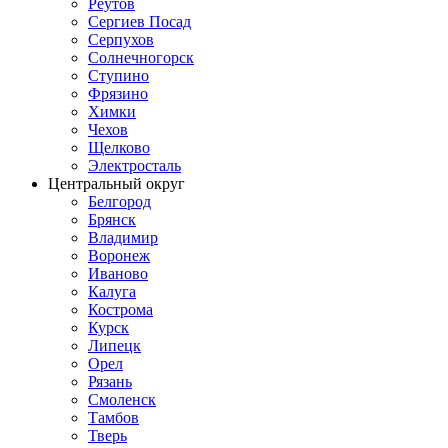
Реутов
Сергиев Посад
Серпухов
Солнечногорск
Ступино
Фрязино
Химки
Чехов
Щелково
Электросталь
Центральный округ
Белгород
Брянск
Владимир
Воронеж
Иваново
Калуга
Кострома
Курск
Липецк
Орел
Рязань
Смоленск
Тамбов
Тверь