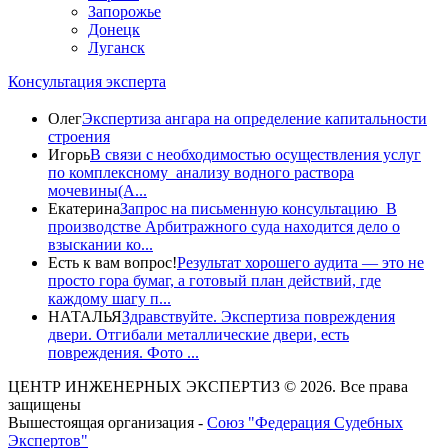
Запорожье
Донецк
Луганск
Консультация эксперта
Олег
Экспертиза ангара на определение капитальности
строения
Игорь
В связи с необходимостью осуществления услуг
по комплексному анализу водного раствора
мочевины(A...
Екатерина
Запрос на письменную консультацию В
производстве Арбитражного суда находится дело о
взыскании ко...
Есть к вам вопрос!
Результат хорошего аудита — это не
просто гора бумаг, а готовый план действий, где
каждому шагу п...
НАТАЛЬЯ
Здравствуйте. Экспертиза повреждения
двери. Отгибали металлические двери, есть
повреждения. Фото ...
ЦЕНТР ИНЖЕНЕРНЫХ ЭКСПЕРТИЗ © 2026. Все права
защищены
Вышестоящая организация -
Союз "Федерация Судебных
Экспертов"