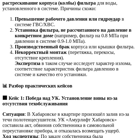
растрескивание корпуса (колбы) фильтра
для воды,
установленного в системе. Причины схожи:
Превышение рабочего давления или гидроудар
в
системе ГВС/ХВС.
Установка фильтра, не рассчитанного на давление в
конкретном доме
(например, фильтр на 0.8 МПа при
давлении в системе 0.9-1.0 МПа).
Производственный брак
корпуса или крышки фильтра.
Некорректный монтаж
(перетяжка, перекосы,
отсутствие крепления).
Экспертиза
в таком случае исследует характер излома,
соответствие характеристик фильтра давлению в
системе и качество его установки.
📊
Разбор практических кейсов
🏢
Кейс 1: Победа над УК. Установление вины из-за
отсутствия техобслуживания
Ситуация
: В Хабаровске в квартире произошёл залив из-за
течи полотенцесушителя. УК «Амурлифт Хабаровск»
составила акт, обвинив собственника в самовольной
переустановке прибора, и отказалась возмещать ущерб.
Ход экспертизы
: По заказу собственника была