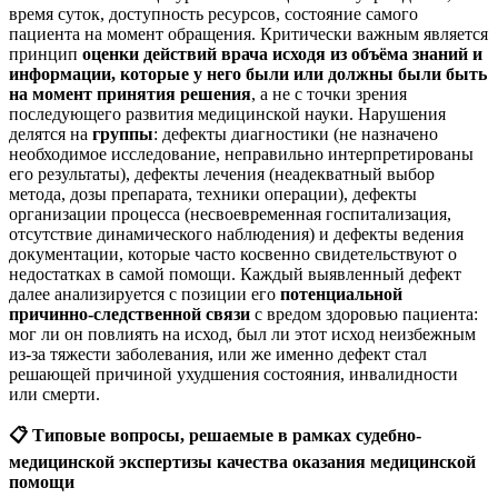
время суток, доступность ресурсов, состояние самого
пациента на момент обращения. Критически важным является
принцип
оценки действий врача исходя из объёма знаний и
информации, которые у него были или должны были быть
на момент принятия решения
, а не с точки зрения
последующего развития медицинской науки. Нарушения
делятся на
группы
: дефекты диагностики (не назначено
необходимое исследование, неправильно интерпретированы
его результаты), дефекты лечения (неадекватный выбор
метода, дозы препарата, техники операции), дефекты
организации процесса (несвоевременная госпитализация,
отсутствие динамического наблюдения) и дефекты ведения
документации, которые часто косвенно свидетельствуют о
недостатках в самой помощи. Каждый выявленный дефект
далее анализируется с позиции его
потенциальной
причинно-следственной связи
с вредом здоровью пациента:
мог ли он повлиять на исход, был ли этот исход неизбежным
из-за тяжести заболевания, или же именно дефект стал
решающей причиной ухудшения состояния, инвалидности
или смерти.
📋
Типовые вопросы, решаемые в рамках судебно-
медицинской экспертизы качества оказания медицинской
помощи