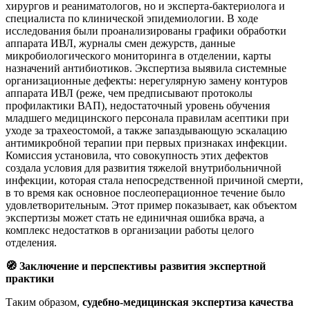
хирургов и реаниматологов, но и эксперта-бактериолога и
специалиста по клинической эпидемиологии. В ходе
исследования были проанализированы графики обработки
аппарата ИВЛ, журналы смен дежурств, данные
микробиологического мониторинга в отделении, карты
назначений антибиотиков. Экспертиза выявила системные
организационные дефекты: нерегулярную замену контуров
аппарата ИВЛ (реже, чем предписывают протоколы
профилактики ВАП), недостаточный уровень обучения
младшего медицинского персонала правилам асептики при
уходе за трахеостомой, а также запаздывающую эскалацию
антимикробной терапии при первых признаках инфекции.
Комиссия установила, что совокупность этих дефектов
создала условия для развития тяжелой внутрибольничной
инфекции, которая стала непосредственной причиной смерти,
в то время как основное послеоперационное течение было
удовлетворительным. Этот пример показывает, как объектом
экспертизы может стать не единичная ошибка врача, а
комплекс недостатков в организации работы целого
отделения.
🧭
Заключение и перспективы развития экспертной
практики
Таким образом,
судебно-медицинская экспертиза качества