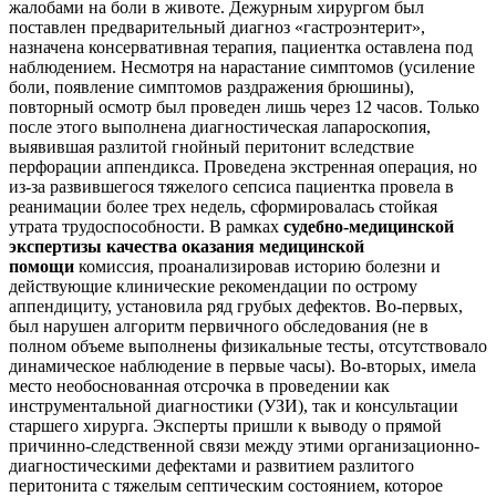
жалобами на боли в животе. Дежурным хирургом был
поставлен предварительный диагноз «гастроэнтерит»,
назначена консервативная терапия, пациентка оставлена под
наблюдением. Несмотря на нарастание симптомов (усиление
боли, появление симптомов раздражения брюшины),
повторный осмотр был проведен лишь через 12 часов. Только
после этого выполнена диагностическая лапароскопия,
выявившая разлитой гнойный перитонит вследствие
перфорации аппендикса. Проведена экстренная операция, но
из-за развившегося тяжелого сепсиса пациентка провела в
реанимации более трех недель, сформировалась стойкая
утрата трудоспособности. В рамках
судебно-медицинской
экспертизы качества оказания медицинской
помощи
комиссия, проанализировав историю болезни и
действующие клинические рекомендации по острому
аппендициту, установила ряд грубых дефектов. Во-первых,
был нарушен алгоритм первичного обследования (не в
полном объеме выполнены физикальные тесты, отсутствовало
динамическое наблюдение в первые часы). Во-вторых, имела
место необоснованная отсрочка в проведении как
инструментальной диагностики (УЗИ), так и консультации
старшего хирурга. Эксперты пришли к выводу о прямой
причинно-следственной связи между этими организационно-
диагностическими дефектами и развитием разлитого
перитонита с тяжелым септическим состоянием, которое