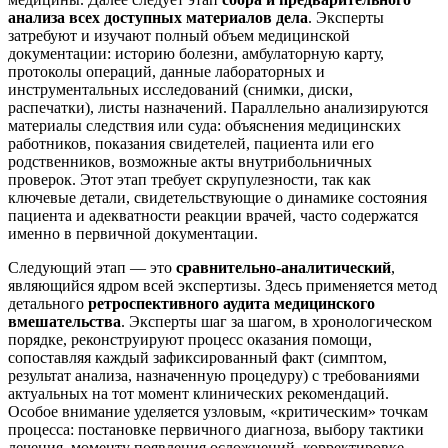
анализа всех доступных материалов дела
. Эксперты
затребуют и изучают полный объем медицинской
документации: историю болезни, амбулаторную карту,
протоколы операций, данные лабораторных и
инструментальных исследований (снимки, диски,
распечатки), листы назначений. Параллельно анализируются
материалы следствия или суда: объяснения медицинских
работников, показания свидетелей, пациента или его
родственников, возможные акты внутрибольничных
проверок. Этот этап требует скрупулезности, так как
ключевые детали, свидетельствующие о динамике состояния
пациента и адекватности реакции врачей, часто содержатся
именно в первичной документации.
Следующий этап — это
сравнительно-аналитический
,
являющийся ядром всей экспертизы. Здесь применяется метод
детального
ретроспективного аудита медицинского
вмешательства
. Эксперты шаг за шагом, в хронологическом
порядке, реконструируют процесс оказания помощи,
сопоставляя каждый зафиксированный факт (симптом,
результат анализа, назначенную процедуру) с требованиями
актуальных на тот момент клинических рекомендаций.
Особое внимание уделяется узловым, «критическим» точкам
процесса: постановке первичного диагноза, выбору тактики
лечения, моменту появления осложнений, корректировке