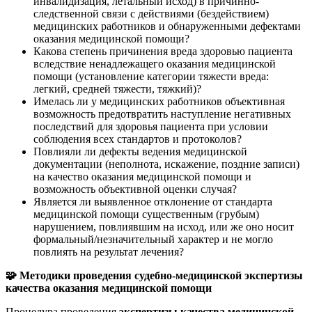
инвалидизация, летальный исход) в причинно-
следственной связи с действиями (бездействием)
медицинских работников и обнаруженными дефектами
оказания медицинской помощи?
Какова степень причинения вреда здоровью пациента
вследствие ненадлежащего оказания медицинской
помощи (установление категории тяжести вреда:
легкий, средней тяжести, тяжкий)?
Имелась ли у медицинских работников объективная
возможность предотвратить наступление негативных
последствий для здоровья пациента при условии
соблюдения всех стандартов и протоколов?
Повлияли ли дефекты ведения медицинской
документации (неполнота, искажение, поздние записи)
на качество оказания медицинской помощи и
возможность объективной оценки случая?
Является ли выявленное отклонение от стандарта
медицинской помощи существенным (грубым)
нарушением, повлиявшим на исход, или же оно носит
формальный/незначительный характер и не могло
повлиять на результат лечения?
🧩
Методики проведения судебно-медицинской экспертизы
качества оказания медицинской помощи
Процедура проведения
экспертизы качества медицинской