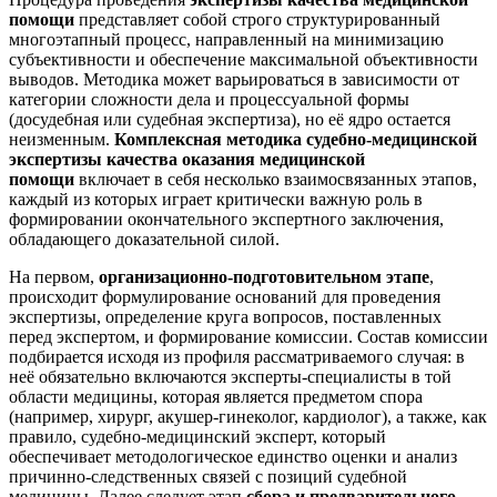
помощи
представляет собой строго структурированный
многоэтапный процесс, направленный на минимизацию
субъективности и обеспечение максимальной объективности
выводов. Методика может варьироваться в зависимости от
категории сложности дела и процессуальной формы
(досудебная или судебная экспертиза), но её ядро остается
неизменным.
Комплексная методика судебно-медицинской
экспертизы качества оказания медицинской
помощи
включает в себя несколько взаимосвязанных этапов,
каждый из которых играет критически важную роль в
формировании окончательного экспертного заключения,
обладающего доказательной силой.
На первом,
организационно-подготовительном этапе
,
происходит формулирование оснований для проведения
экспертизы, определение круга вопросов, поставленных
перед экспертом, и формирование комиссии. Состав комиссии
подбирается исходя из профиля рассматриваемого случая: в
неё обязательно включаются эксперты-специалисты в той
области медицины, которая является предметом спора
(например, хирург, акушер-гинеколог, кардиолог), а также, как
правило, судебно-медицинский эксперт, который
обеспечивает методологическое единство оценки и анализ
причинно-следственных связей с позиций судебной
медицины. Далее следует этап
сбора и предварительного