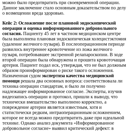
можно было предотвратить при своевременной операции.
Данное заключение стало основным доказательством по делу
о возмещении вреда здоровью.
Кейс 2: Осложнение после плановой эндоскопической
операции и оценка информированного добровольного
согласия.
Пациенту 45 лет в частном медицинском центре
была выполнена плановая эндоскопическая холецистэктомия
(удаление желчного пузыря). В послеоперационном периоде
развилось внутреннее кровотечение из ложа желчного
пузыря, потребовавшее экстренной релапароскопии. В ходе
второй операции была обнаружена и прошита кровоточащая
артерия. Пациент подал иск, утверждая, что не был должным
образом проинформирован о риске такого осложнения.
Назначенная судом
экспертиза качества медицинской
помощи
решала два основных вопроса: соответствовала ли
техника операции стандартам, и было ли получено
надлежащее информированное согласие. Эксперты, изучив
видеозапись операции и протокол, пришли к выводу, что
технически вмешательство выполнено корректно, а
повреждение артерии является известным, хотя и
статистически редким, интраоперационным осложнением,
которое не всегда можно предотвратить даже при идеальной
технике. Однако анализ документа «Информированное
добровольное согласие» выявил критический дефект: в