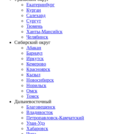
Екатеринбург
Курган
Салехард
Сургут
Тюмень
Ханты-Мансийск
Челябинск
Сибирский округ
Абакан
Барнаул
Иркутск
Кемерово
Красноярск
Кызыл
Новосибирск
Норильск
Омск
Томск
Дальневосточный
Благовещенск
Владивосток
Петропавловск-Камчатский
Улан-Удэ
Хабаровск
Чита