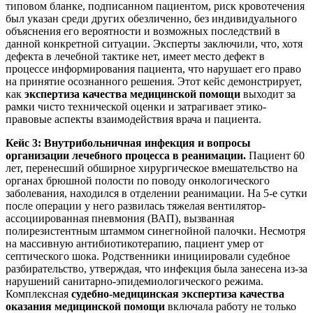
типовом бланке, подписанном пациентом, риск кровотечения
был указан среди других обезличенно, без индивидуального
объяснения его вероятности и возможных последствий в
данной конкретной ситуации. Эксперты заключили, что, хотя
дефекта в лечебной тактике нет, имеет место дефект в
процессе информирования пациента, что нарушает его право
на принятие осознанного решения. Этот кейс демонстрирует,
как
экспертиза качества медицинской помощи
выходит за
рамки чисто технической оценки и затрагивает этико-
правовые аспекты взаимодействия врача и пациента.
Кейс 3: Внутрибольничная инфекция и вопросы
организации лечебного процесса в реанимации.
Пациент 60
лет, перенесший обширное хирургическое вмешательство на
органах брюшной полости по поводу онкологического
заболевания, находился в отделении реанимации. На 5-е сутки
после операции у него развилась тяжелая вентилятор-
ассоциированная пневмония (ВАП), вызванная
полирезистентным штаммом синегнойной палочки. Несмотря
на массивную антибиотикотерапию, пациент умер от
септического шока. Родственники инициировали судебное
разбирательство, утверждая, что инфекция была занесена из-за
нарушений санитарно-эпидемиологического режима.
Комплексная
судебно-медицинская экспертиза качества
оказания медицинской помощи
включала работу не только