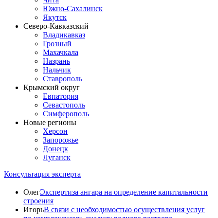
Южно-Сахалинск
Якутск
Северо-Кавказский
Владикавказ
Грозный
Махачкала
Назрань
Нальчик
Ставрополь
Крымский округ
Евпатория
Севастополь
Симферополь
Новые регионы
Херсон
Запорожье
Донецк
Луганск
Консультация эксперта
Олег
Экспертиза ангара на определение капитальности
строения
Игорь
В связи с необходимостью осуществления услуг