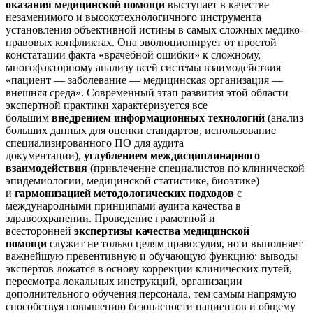
оказания медицинской помощи
выступает в качестве
незаменимого и высокотехнологичного инструмента
установления объективной истины в самых сложных медико-
правовых конфликтах. Она эволюционирует от простой
констатации факта «врачебной ошибки» к сложному,
многофакторному анализу всей системы взаимодействия
«пациент — заболевание — медицинская организация —
внешняя среда». Современный этап развития этой области
экспертной практики характеризуется все
большим
внедрением информационных технологий
(анализ
больших данных для оценки стандартов, использование
специализированного ПО для аудита
документации),
углублением междисциплинарного
взаимодействия
(привлечение специалистов по клинической
эпидемиологии, медицинской статистике, биоэтике)
и
гармонизацией методологических подходов
с
международными принципами аудита качества в
здравоохранении. Проведение грамотной и
всесторонней
экспертизы качества медицинской
помощи
служит не только целям правосудия, но и выполняет
важнейшую превентивную и обучающую функцию: выводы
экспертов ложатся в основу коррекции клинических путей,
пересмотра локальных инструкций, организации
дополнительного обучения персонала, тем самым напрямую
способствуя повышению безопасности пациентов и общему