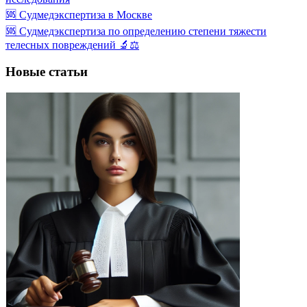
🆘 Судмедэкспертиза в Москве
🆘 Судмедэкспертиза по определению степени тяжести
телесных повреждений 🔬⚖️
Новые статьи