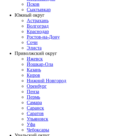
Псков
Сыктывкар
Южный округ
Астрахань
Волгоград
Краснодар
Ростов-на-Дону
Сочи
Элиста
Приволжский округ
Ижевск
Йошкар-Ола
Казань
Киров
Нижний Новгород
Оренбург
Пенза
Пермь
Самара
Саранск
Саратов
Ульяновск
Уфа
Чебоксары
Уральский округ