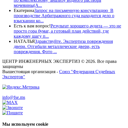
по комплексному анализу водного раствора
мочевины(A...
Екатерина
Запрос на письменную консультацию В
производстве Арбитражного суда находится дело о
взыскании ко...
Есть к вам вопрос!
Результат хорошего аудита — это не
просто гора бумаг, а готовый план действий, где
каждому шагу п...
НАТАЛЬЯ
Здравствуйте. Экспертиза повреждения
двери. Отгибали металлические двери, есть
повреждения. Фото ...
ЦЕНТР ИНЖЕНЕРНЫХ ЭКСПЕРТИЗ © 2026. Все права
защищены
Вышестоящая организация -
Союз "Федерация Судебных
Экспертов"
info@fse.ms
Мы используем cookie