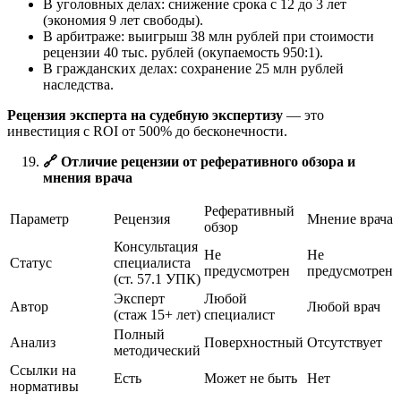
В уголовных делах: снижение срока с 12 до 3 лет
(экономия 9 лет свободы).
В арбитраже: выигрыш 38 млн рублей при стоимости
рецензии 40 тыс. рублей (окупаемость 950:1).
В гражданских делах: сохранение 25 млн рублей
наследства.
Рецензия эксперта на судебную экспертизу
— это
инвестиция с ROI от 500% до бесконечности.
🔗
Отличие рецензии от реферативного обзора и
мнения врача
Реферативный
Параметр
Рецензия
Мнение врача
обзор
Консультация
Не
Не
Статус
специалиста
предусмотрен
предусмотрен
(ст. 57.1 УПК)
Эксперт
Любой
Автор
Любой врач
(стаж 15+ лет)
специалист
Полный
Анализ
Поверхностный
Отсутствует
методический
Ссылки на
Есть
Может не быть
Нет
нормативы