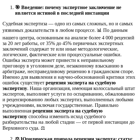
🎯
Введение: почему экспертное заключение не
является истиной в последней инстанции
Судебная экспертиза — одно из самых сложных, но и самых
уязвимых доказательств в любом процессе. 📊 По данным
нашего центра, основанным на анализе более 4 000 рецензий
за 20 лет работы, от 35% до 45% первичных экспертных
заключений содержат те или иные методологические,
логические, фактические или процессуальные ошибки.
Ошибка эксперта может привести к неправильному
приговору в уголовном деле, незаконному взысканию в
арбитраже, несправедливому решению в гражданском споре.
Именно для выявления и научно-обоснованной критики этих
ошибок существует
рецензия эксперта на судебную
экспертизу
. Наша организация, имеющая колоссальный штат
экспертов, выполняет услуги по оспариванию, обжалованию
и рецензированию любых экспертиз, выполненных любыми
учреждениями, включая государственные. Правильно
выполненная
рецензия эксперта на судебную
экспертизу
способна изменить исход судебного
разбирательства на любой стадии — от первой инстанции до
Верховного суда. ⚖️
⚖️
Юридическая природа рецензии эксперта: статус