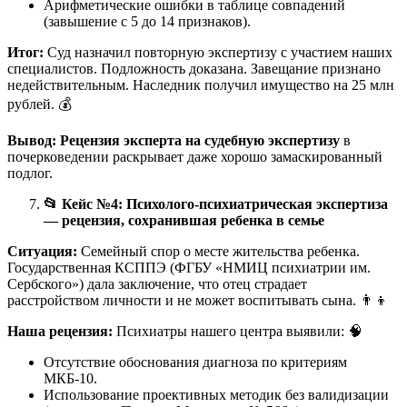
Арифметические ошибки в таблице совпадений
(завышение с 5 до 14 признаков).
Итог:
Суд назначил повторную экспертизу с участием наших
специалистов. Подложность доказана. Завещание признано
недействительным. Наследник получил имущество на 25 млн
рублей. 💰
Вывод:
Рецензия эксперта на судебную экспертизу
в
почерковедении раскрывает даже хорошо замаскированный
подлог.
📂
Кейс №4: Психолого-психиатрическая экспертиза
— рецензия, сохранившая ребенка в семье
Ситуация:
Семейный спор о месте жительства ребенка.
Государственная КСППЭ (ФГБУ «НМИЦ психиатрии им.
Сербского») дала заключение, что отец страдает
расстройством личности и не может воспитывать сына. 👨‍👦
Наша рецензия:
Психиатры нашего центра выявили: 🧠
Отсутствие обоснования диагноза по критериям
МКБ-10.
Использование проективных методик без валидизации