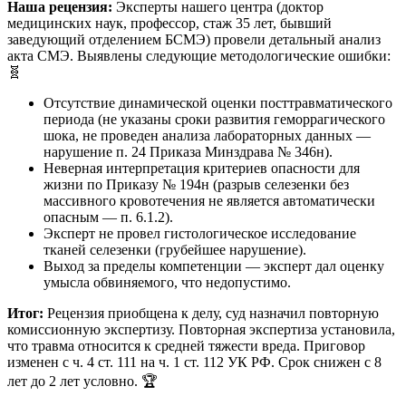
Наша рецензия:
Эксперты нашего центра (доктор
медицинских наук, профессор, стаж 35 лет, бывший
заведующий отделением БСМЭ) провели детальный анализ
акта СМЭ. Выявлены следующие методологические ошибки:
🧬
Отсутствие динамической оценки посттравматического
периода (не указаны сроки развития геморрагического
шока, не проведен анализа лабораторных данных —
нарушение п. 24 Приказа Минздрава № 346н).
Неверная интерпретация критериев опасности для
жизни по Приказу № 194н (разрыв селезенки без
массивного кровотечения не является автоматически
опасным — п. 6.1.2).
Эксперт не провел гистологическое исследование
тканей селезенки (грубейшее нарушение).
Выход за пределы компетенции — эксперт дал оценку
умысла обвиняемого, что недопустимо.
Итог:
Рецензия приобщена к делу, суд назначил повторную
комиссионную экспертизу. Повторная экспертиза установила,
что травма относится к средней тяжести вреда. Приговор
изменен с ч. 4 ст. 111 на ч. 1 ст. 112 УК РФ. Срок снижен с 8
лет до 2 лет условно. 🏆