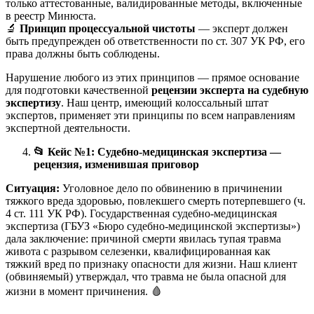
только аттестованные, валидированные методы, включенные
в реестр Минюста.
🔬
Принцип процессуальной чистоты
— эксперт должен
быть предупрежден об ответственности по ст. 307 УК РФ, его
права должны быть соблюдены.
Нарушение любого из этих принципов — прямое основание
для подготовки качественной
рецензии эксперта на судебную
экспертизу
. Наш центр, имеющий колоссальный штат
экспертов, применяет эти принципы по всем направлениям
экспертной деятельности.
📂
Кейс №1: Судебно-медицинская экспертиза —
рецензия, изменившая приговор
Ситуация:
Уголовное дело по обвинению в причинении
тяжкого вреда здоровью, повлекшего смерть потерпевшего (ч.
4 ст. 111 УК РФ). Государственная судебно-медицинская
экспертиза (ГБУЗ «Бюро судебно-медицинской экспертизы»)
дала заключение: причиной смерти явилась тупая травма
живота с разрывом селезенки, квалифицированная как
тяжкий вред по признаку опасности для жизни. Наш клиент
(обвиняемый) утверждал, что травма не была опасной для
жизни в момент причинения. 🩸