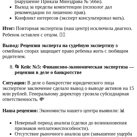
(нарушение Приказа Минздрава № 566н).
Выход за пределы компетенции (психолог дал
рекомендации по лишению прав).
Конфликт интересов (эксперт консультировал мать).
Итог:
Повторная экспертиза (наш центр) исключила диагноз.
Ребенок оставлен с отцом. 👨‍⚖️
Вывод:
Рецензия эксперта на судебную экспертизу
в
семейных спорах защищает право ребенка жить с любящим
родителем.
📂
Кейс №5: Финансово-экономическая экспертиза —
рецензия в деле о банкротстве
Ситуация:
В деле о банкротстве юридического лица
экспертное заключение сделало вывод о выводе активов на 15
млн рублей. Генеральному директору грозила субсидиарная
ответственность. 💸
Наша рецензия:
Экономисты нашего центра выявили: 📊
Неверный период анализа (сделки до возникновения
признаков неплатежеспособности).
Отсутствие рыночного анализа цен (завышение ущерба