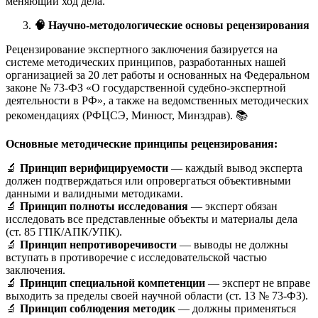
меняющий ход дела.
🧠
Научно-методологические основы рецензирования
Рецензирование экспертного заключения базируется на
системе методических принципов, разработанных нашей
организацией за 20 лет работы и основанных на Федеральном
законе № 73-ФЗ «О государственной судебно-экспертной
деятельности в РФ», а также на ведомственных методических
рекомендациях (РФЦСЭ, Минюст, Минздрав). 📚
Основные методические принципы рецензирования:
🔬
Принцип верифицируемости
— каждый вывод эксперта
должен подтверждаться или опровергаться объективными
данными и валидными методиками.
🔬
Принцип полноты исследования
— эксперт обязан
исследовать все представленные объекты и материалы дела
(ст. 85 ГПК/АПК/УПК).
🔬
Принцип непротиворечивости
— выводы не должны
вступать в противоречие с исследовательской частью
заключения.
🔬
Принцип специальной компетенции
— эксперт не вправе
выходить за пределы своей научной области (ст. 13 № 73-ФЗ).
🔬
Принцип соблюдения методик
— должны применяться