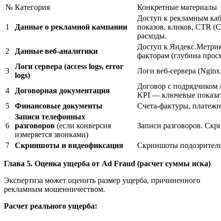
№
Категория
Конкретные материалы
Доступ к рекламным каб
1
Данные о рекламной кампании
показов, кликов, CTR (C
расходы.
Доступ к Яндекс.Метрике
2
Данные веб-аналитики
факторам (глубина просм
Логи
сервера
(access logs, error
3
Логи веб-сервера (Nginx,
logs)
Договор с подрядчиком /
4
Договорная документация
KPI — ключевые показа
5
Финансовые документы
Счета-фактуры, платежн
Записи телефонных
6
разговоров
(если конверсия
Записи разговоров. Ск
измеряется звонками)
7
Скриншоты и видеофиксация
Скриншоты подозрительн
Глава 5. Оценка ущерба от Ad Fraud (расчет суммы иска)
Экспертиза может оценить размер ущерба, причиненного
рекламным мошенничеством.
Расчет реального ущерба: