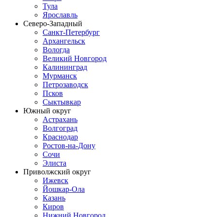
Тула
Ярославль
Северо-Западный
Санкт-Петербург
Архангельск
Вологда
Великий Новгород
Калининград
Мурманск
Петрозаводск
Псков
Сыктывкар
Южный округ
Астрахань
Волгоград
Краснодар
Ростов-на-Дону
Сочи
Элиста
Приволжский округ
Ижевск
Йошкар-Ола
Казань
Киров
Нижний Новгород