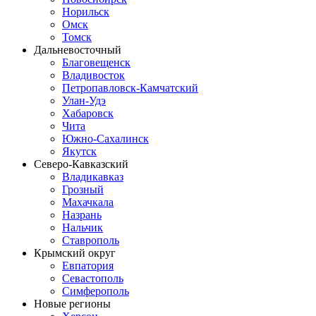
Норильск
Омск
Томск
Дальневосточный
Благовещенск
Владивосток
Петропавловск-Камчатский
Улан-Удэ
Хабаровск
Чита
Южно-Сахалинск
Якутск
Северо-Кавказский
Владикавказ
Грозный
Махачкала
Назрань
Нальчик
Ставрополь
Крымский округ
Евпатория
Севастополь
Симферополь
Новые регионы