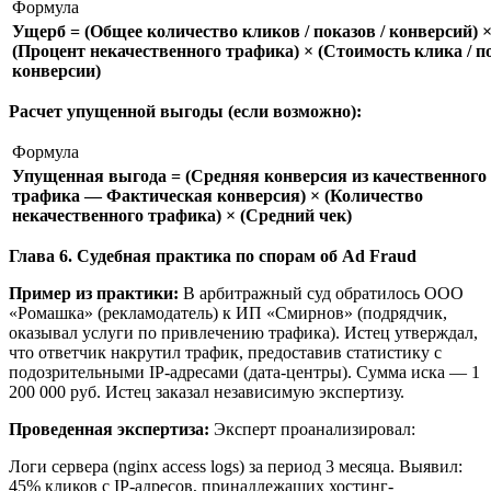
Формула
Ущерб = (Общее количество кликов / показов / конверсий) 
(Процент некачественного трафика) × (Стоимость клика / по
конверсии)
Расчет упущенной выгоды (если возможно):
Формула
Упущенная выгода = (Средняя конверсия из качественного
трафика — Фактическая конверсия) × (Количество
некачественного трафика) × (Средний чек)
Глава 6. Судебная практика по спорам об Ad Fraud
Пример из практики:
В арбитражный суд обратилось ООО
«Ромашка» (рекламодатель) к ИП «Смирнов» (подрядчик,
оказывал услуги по привлечению трафика). Истец утверждал,
что ответчик накрутил трафик, предоставив статистику с
подозрительными IP-адресами (дата-центры). Сумма иска — 1
200 000 руб. Истец заказал независимую экспертизу.
Проведенная экспертиза:
Эксперт проанализировал:
Логи сервера (nginx access logs) за период 3 месяца. Выявил:
45% кликов с IP-адресов, принадлежащих хостинг-