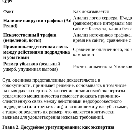
суде:
Факт
Как доказывается
Анализ логов сервера, IP-ад
Наличие накрутки трафика (Ad
(равномерные интервалы меж
Fraud)
сайте = 0 секунд, клики без 
Некачественный трафик
Анализ источников трафика,
(нецелевой, боты)
время на сайте), сравнение 
Причинно-следственная связь
Сравнение оплаченного, но 
между действиями подрядчика
кампанию.
и убытками
Размер убытков
(реальный
Расчет: оплачено за N клико
ущерб, упущенная выгода)
Суд, оценивая представленные доказательства в
совокупности, принимает решение, основываясь в том числе
на выводах экспертов. Заключение независимой экспертизы
рекламного мошенничества помогает доказать причинно-
следственную связь между действиями недобросовестного
подрядчика (или третьих лиц) и возникшими у вас убытками,
а также определить их размер, что является критически
важным для удовлетворения исковых требований.
Глава 2. Досудебное урегулирование: как экспертиза