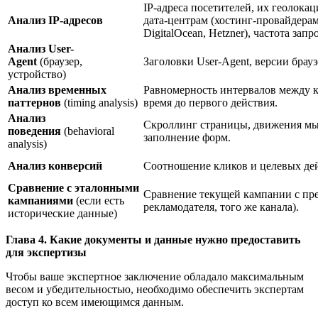
IP-адреса посетителей, их геолока
Анализ IP-адресов
дата-центрам (хостинг-провайдерам
DigitalOcean, Hetzner), частота запр
Анализ User-
Agent
(браузер,
Заголовки User-Agent, версии брауз
устройство)
Анализ временных
Равномерность интервалов между к
паттернов
(timing analysis)
время до первого действия.
Анализ
Скроллинг страницы, движения мы
поведения
(behavioral
заполнение форм.
analysis)
Анализ конверсий
Соотношение кликов и целевых дей
Сравнение с эталонными
Сравнение текущей кампании с пр
кампаниями
(если есть
рекламодателя, того же канала).
исторические данные)
Глава 4. Какие документы и данные нужно предоставить
для экспертизы
Чтобы ваше экспертное заключение обладало максимальным
весом и убедительностью, необходимо обеспечить экспертам
доступ ко всем имеющимся данным.