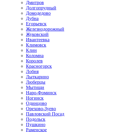
Дмитров
Долгопрудный
Домодедово
Дубна
Егорьевск
Железнодорожный
Жуковский
Ивантеевка
Климовск
Клин
Коломна
Королев
Красногорск
Лобня
Лыткарино
Люберцы
Мытищи
Наро-Фоминск
Ногинск
Одинцово
Орехово-Зуево
Павловский Посад
Подольск
Пушкино
Раменское