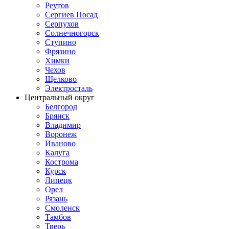
Реутов
Сергиев Посад
Серпухов
Солнечногорск
Ступино
Фрязино
Химки
Чехов
Щелково
Электросталь
Центральный округ
Белгород
Брянск
Владимир
Воронеж
Иваново
Калуга
Кострома
Курск
Липецк
Орел
Рязань
Смоленск
Тамбов
Тверь