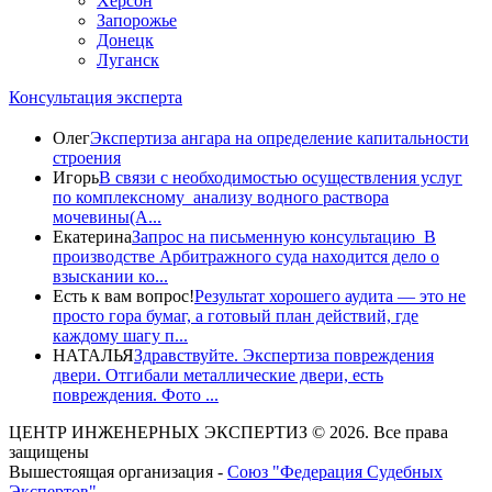
Херсон
Запорожье
Донецк
Луганск
Консультация эксперта
Олег
Экспертиза ангара на определение капитальности
строения
Игорь
В связи с необходимостью осуществления услуг
по комплексному анализу водного раствора
мочевины(A...
Екатерина
Запрос на письменную консультацию В
производстве Арбитражного суда находится дело о
взыскании ко...
Есть к вам вопрос!
Результат хорошего аудита — это не
просто гора бумаг, а готовый план действий, где
каждому шагу п...
НАТАЛЬЯ
Здравствуйте. Экспертиза повреждения
двери. Отгибали металлические двери, есть
повреждения. Фото ...
ЦЕНТР ИНЖЕНЕРНЫХ ЭКСПЕРТИЗ © 2026. Все права
защищены
Вышестоящая организация -
Союз "Федерация Судебных
Экспертов"