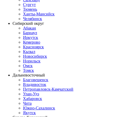
Сургут
Тюмень
Ханты-Мансийск
Челябинск
Сибирский округ
Абакан
Барнаул
Иркутск
Кемерово
Красноярск
Кызыл
Новосибирск
Норильск
Омск
Томск
Дальневосточный
Благовещенск
Владивосток
Петропавловск-Камчатский
Улан-Удэ
Хабаровск
Чита
Южно-Сахалинск
Якутск