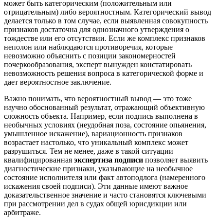
может быть категорическим (положительным или
отрицательным) либо вероятностным. Категорический вывод
делается только в том случае, если выявленная совокупность
признаков достаточна для однозначного утверждения о
тождестве или его отсутствии. Если же комплекс признаков
неполон или наблюдаются противоречия, которые
невозможно объяснить с позиции закономерностей
почеркообразования, эксперт вынужден констатировать
невозможность решения вопроса в категорической форме и
дает вероятностное заключение.
Важно понимать, что вероятностный вывод — это тоже
научно обоснованный результат, отражающий объективную
сложность объекта. Например, если подпись выполнена в
необычных условиях (неудобная поза, состояние опьянения,
умышленное искажение), вариационность признаков
возрастает настолько, что уникальный комплекс может
разрушиться. Тем не менее, даже в такой ситуации
квалифицированная
экспертиза подписи
позволяет выявить
диагностические признаки, указывающие на необычное
состояние исполнителя или факт автоподлога (намеренного
искажения своей подписи). Эти данные имеют важное
доказательственное значение и часто становятся ключевыми
при рассмотрении дел в судах общей юрисдикции или
арбитраже.