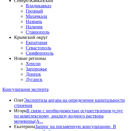
Северо-Кавказский
Владикавказ
Грозный
Махачкала
Назрань
Нальчик
Ставрополь
Крымский округ
Евпатория
Севастополь
Симферополь
Новые регионы
Херсон
Запорожье
Донецк
Луганск
Консультация эксперта
Олег
Экспертиза ангара на определение капитальности
строения
Игорь
В связи с необходимостью осуществления услуг
по комплексному анализу водного раствора
мочевины(A...
Екатерина
Запрос на письменную консультацию В