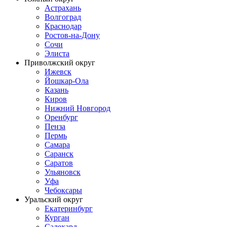
Астрахань
Волгоград
Краснодар
Ростов-на-Дону
Сочи
Элиста
Приволжский округ
Ижевск
Йошкар-Ола
Казань
Киров
Нижний Новгород
Оренбург
Пенза
Пермь
Самара
Саранск
Саратов
Ульяновск
Уфа
Чебоксары
Уральский округ
Екатеринбург
Курган
Салехард