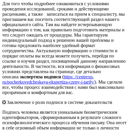
Для того чтобы подробнее ознакомиться с условиями
проведения исследований, сроками и действующими
расценками, а также записаться на прием к специалисту, мы
приглашаем вас посетить соответствующий раздел нашего
официального сайта. Там вы найдете исчерпывающую
информацию о том, как правильно подготовить материалы и
что следует ожидать от процедуры. Мы гарантируем
индивидуальный подход к решению вашей проблемы и
готовы предложить наиболее удобный формат
сотрудничества. Актуальную информацию о стоимости и
порядке оплаты вы всегда можете получить, перейдя по
ссылке и изучив раздел, посвященный данному направлению
деятельности. В частности, вся информация о финансовых
условиях представлена на странице, где детально
описана
экспертиза подписи
(
https: //centrexp.
ru/pocherkovedcheskaya-ekspertiza-czeny-i-tarify/
). Мы сделали
все, чтобы процесс взаимодействия с нами был максимально
прозрачным и комфортным для вас.
❎ Заключение о роли подписи в системе доказательств
Подпись человека является уникальным биометрическим
идентификатором, сформированным в результате сложного
психофизиологического процесса обучения письму. Она несет
в себе огромный объем информации не только о личности