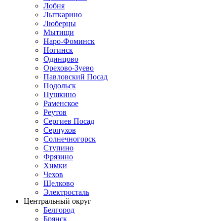
Лобня
Лыткарино
Люберцы
Мытищи
Наро-Фоминск
Ногинск
Одинцово
Орехово-Зуево
Павловский Посад
Подольск
Пушкино
Раменское
Реутов
Сергиев Посад
Серпухов
Солнечногорск
Ступино
Фрязино
Химки
Чехов
Щелково
Электросталь
Центральный округ
Белгород
Брянск