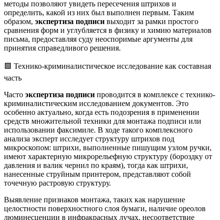
методы позволяют увидеть пересечения штрихов и
определить, какой из них был выполнен первым. Таким
образом,
экспертиза подписи
выходит за рамки простого
сравнения форм и углубляется в физику и химию материалов
письма, предоставляя суду неоспоримые аргументы для
принятия справедливого решения.
🟩 Технико-криминалистическое исследование как составная
часть
Часто
экспертиза подписи
проводится в комплексе с технико-
криминалистическим исследованием документов. Это
особенно актуально, когда есть подозрения в применении
средств множительной техники для монтажа подписи или
использовании факсимиле. В ходе такого комплексного
анализа эксперт исследует структуру штрихов под
микроскопом: штрихи, выполненные пишущим узлом ручки,
имеют характерную микрорельефную структуру (бороздку от
давления и валик чернил по краям), тогда как штрихи,
нанесенные струйным принтером, представляют собой
точечную растровую структуру.
Выявление признаков монтажа, таких как нарушение
целостности поверхностного слоя бумаги, наличие ореолов
люминесценции в инфракрасных лучах, несоответствие