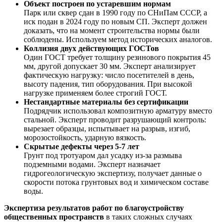
Объект построен по устаревшим нормам
Парк или сквер сдан в 1990 году по СНиПам СССР, а
иск подан в 2024 году по новым СП. Эксперт должен
доказать, что на момент строительства нормы были
соблюдены. Используем метод исторических аналогов.
Коллизия двух действующих ГОСТов
Один ГОСТ требует толщину резинового покрытия 45
мм, другой допускает 30 мм. Эксперт анализирует
фактическую нагрузку: число посетителей в день,
высоту падения, тип оборудования. При высокой
нагрузке применяем более строгий ГОСТ.
Нестандартные материалы без сертификации
Подрядчик использовал композитную арматуру вместо
стальной. Эксперт проводит разрушающий контроль:
вырезает образцы, испытывает на разрыв, изгиб,
морозостойкость, ударную вязкость.
Скрытые дефекты через 5-7 лет
Грунт под тротуаром дал усадку из-за размыва
подземными водами. Эксперт назначает
гидрогеологическую экспертизу, получает данные о
скорости потока грунтовых вод и химическом составе
воды.
Экспертиза результатов работ по благоустройству
общественных пространств
в таких сложных случаях