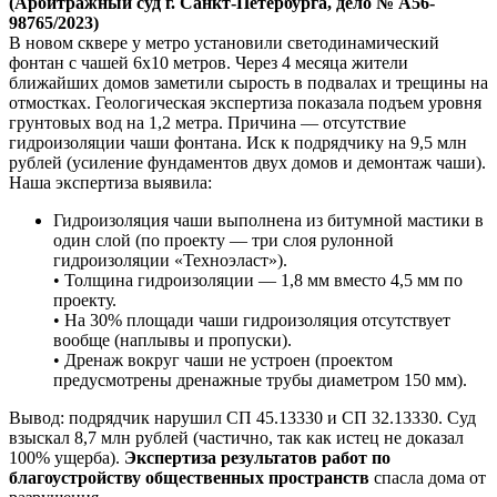
(Арбитражный суд г. Санкт-Петербурга, дело № А56-
98765/2023)
В новом сквере у метро установили светодинамический
фонтан с чашей 6х10 метров. Через 4 месяца жители
ближайших домов заметили сырость в подвалах и трещины на
отмостках. Геологическая экспертиза показала подъем уровня
грунтовых вод на 1,2 метра. Причина — отсутствие
гидроизоляции чаши фонтана. Иск к подрядчику на 9,5 млн
рублей (усиление фундаментов двух домов и демонтаж чаши).
Наша экспертиза выявила:
Гидроизоляция чаши выполнена из битумной мастики в
один слой (по проекту — три слоя рулонной
гидроизоляции «Техноэласт»).
• Толщина гидроизоляции — 1,8 мм вместо 4,5 мм по
проекту.
• На 30% площади чаши гидроизоляция отсутствует
вообще (наплывы и пропуски).
• Дренаж вокруг чаши не устроен (проектом
предусмотрены дренажные трубы диаметром 150 мм).
Вывод: подрядчик нарушил СП 45.13330 и СП 32.13330. Суд
взыскал 8,7 млн рублей (частично, так как истец не доказал
100% ущерба).
Экспертиза результатов работ по
благоустройству общественных пространств
спасла дома от