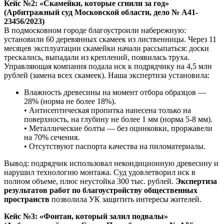
Кейс №2: «Скамейки, которые сгнили за год»
(Арбитражный суд Московской области, дело № А41-
23456/2023)
В подмосковном городе благоустроили набережную:
установили 60 деревянных скамеек из лиственницы. Через 11
месяцев эксплуатации скамейки начали рассыпаться: доски
трескались, выпадали из креплений, появилась труха.
Управляющая компания подала иск к подрядчику на 4,5 млн
рублей (замена всех скамеек). Наша экспертиза установила:
Влажность древесины на момент отбора образцов —
28% (норма не более 18%).
• Антисептическая пропитка нанесена только на
поверхность, на глубину не более 1 мм (норма 5-8 мм).
• Металлические болты — без оцинковки, проржавели
на 70% сечения.
• Отсутствуют паспорта качества на пиломатериалы.
Вывод: подрядчик использовал некондиционную древесину и
нарушил технологию монтажа. Суд удовлетворил иск в
полном объеме, плюс неустойка 300 тыс. рублей.
Экспертиза
результатов работ по благоустройству общественных
пространств
позволила УК защитить интересы жителей.
Кейс №3: «Фонтан, который залил подвалы»