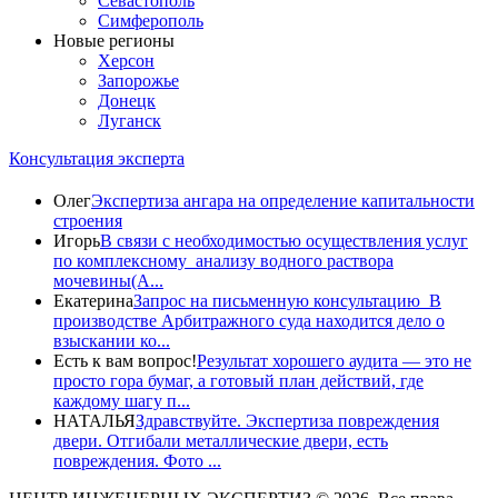
Севастополь
Симферополь
Новые регионы
Херсон
Запорожье
Донецк
Луганск
Консультация эксперта
Олег
Экспертиза ангара на определение капитальности
строения
Игорь
В связи с необходимостью осуществления услуг
по комплексному анализу водного раствора
мочевины(A...
Екатерина
Запрос на письменную консультацию В
производстве Арбитражного суда находится дело о
взыскании ко...
Есть к вам вопрос!
Результат хорошего аудита — это не
просто гора бумаг, а готовый план действий, где
каждому шагу п...
НАТАЛЬЯ
Здравствуйте. Экспертиза повреждения
двери. Отгибали металлические двери, есть
повреждения. Фото ...