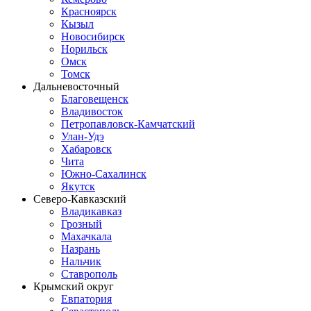
Красноярск
Кызыл
Новосибирск
Норильск
Омск
Томск
Дальневосточный
Благовещенск
Владивосток
Петропавловск-Камчатский
Улан-Удэ
Хабаровск
Чита
Южно-Сахалинск
Якутск
Северо-Кавказский
Владикавказ
Грозный
Махачкала
Назрань
Нальчик
Ставрополь
Крымский округ
Евпатория