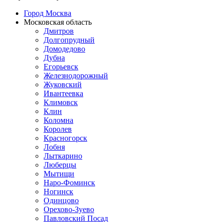
Город Москва
Московская область
Дмитров
Долгопрудный
Домодедово
Дубна
Егорьевск
Железнодорожный
Жуковский
Ивантеевка
Климовск
Клин
Коломна
Королев
Красногорск
Лобня
Лыткарино
Люберцы
Мытищи
Наро-Фоминск
Ногинск
Одинцово
Орехово-Зуево
Павловский Посад