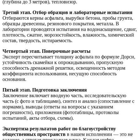
(глубина до 3 метров), тепловизор.
Третий этап. Отбор образцов и лабораторные испытания
Отбираются керны асфальта, вырубки бетона, пробы грунта,
образцы древесины, резинового покрытия, металла. В
лаборатории проводятся испытания на водонасыщение, сдвиг,
плотность, сжатие, морозостойкость, влажность, химический
состав, твердость, истираемость.
Четвертый этап. Поверочные расчеты
Эксперт пересчитывает толщину асфальта по формуле Дорси,
устойчивость скамейки к опрокидыванию, пропускную
способность дренажной решетки, освещенность методом
коэффициента использования, несущую способность
основания.
Пятый этап. Подготовка заключения
Заключение включает вводную часть, исследовательскую
часть (с фото и таблицами), синтез и анализ (сопоставление с
нормами), выводы (ответы на вопросы с указанием
погрешности), приложения (фототаблицы, протоколы
испытаний, акты отбора, схемы).
Экспертиза результатов работ по благоустройству
общественных пространств
в нашем исполнении — это не
гадание, а строгая прикладная наука. Каждая цифра