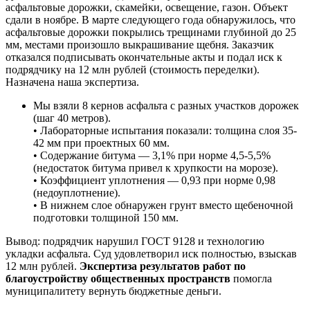
асфальтовые дорожки, скамейки, освещение, газон. Объект
сдали в ноябре. В марте следующего года обнаружилось, что
асфальтовые дорожки покрылись трещинами глубиной до 25
мм, местами произошло выкрашивание щебня. Заказчик
отказался подписывать окончательные акты и подал иск к
подрядчику на 12 млн рублей (стоимость переделки).
Назначена наша экспертиза.
Мы взяли 8 кернов асфальта с разных участков дорожек
(шаг 40 метров).
• Лабораторные испытания показали: толщина слоя 35-
42 мм при проектных 60 мм.
• Содержание битума — 3,1% при норме 4,5-5,5%
(недостаток битума привел к хрупкости на морозе).
• Коэффициент уплотнения — 0,93 при норме 0,98
(недоуплотнение).
• В нижнем слое обнаружен грунт вместо щебеночной
подготовки толщиной 150 мм.
Вывод: подрядчик нарушил ГОСТ 9128 и технологию
укладки асфальта. Суд удовлетворил иск полностью, взыскав
12 млн рублей.
Экспертиза результатов работ по
благоустройству общественных пространств
помогла
муниципалитету вернуть бюджетные деньги.