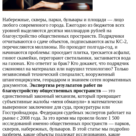
Набережные, скверы, парки, бульвары и площади — лицо
любого современного города. Ежегодно из бюджетов всех
уровней выделяются десятки миллиардов рублей на
благоустройство общественных пространств. Подрядчики
отчитываются о сдаче объектов, подписываются акты КС-2,
перечисляются миллионы. Но проходит полгода-год, и
начинаются проблемы: проседает плитка, трескается асфальт,
гниют скамейки, перегорают светильники, застаивается вода
на газонах. Кто ответит за брак? Кто докажет, что подрядчик
сэкономил на материалах или нарушил технологию? Только
независимый технический специалист, вооруженный
штангенциркулем, георадаром и знанием сотен нормативных
документов.
Экспертиза результатов работ по
благоустройству общественных пространств
— это
единственный законный механизм, который превращает
субъективные жалобы «меня обманули» в математически
выверенное заключение для суда, прокуратуры или
Госстройнадзора. Федерация судебных экспертов работает на
рынке с 2008 года. За это время мы провели более 1 500
исследований именно общественных пространств — парков,
скверов, набережных, бульваров. В этой статье мы подробно
разберем, какие объекты подлежат исследованию, какие