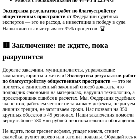
Работа с госзаказчиками по 44-ФЗ и 223-ФЗ
Экспертиза результатов работ по благоустройству
общественных пространств
от Федерации судебных
экспертов — это не расход, а инвестиция в победу в суде.
Наши клиенты выигрывают 95% процессов. 🏆
🟥 Заключение: не ждите, пока
разрушится
Дорогие заказчики, муниципалитеты, управляющие
компании, юристы и жители!
Экспертиза результатов работ
по благоустройству общественных пространств
— это не
прихоть, а единственный законный способ доказать, что
подрядчик сэкономил на материалах, нарушил технологию, а
проектировщик ошибся в расчетах. Мы, Федерация судебных
экспертов, работаем честно: не завышаем дефекты, не рисуем
лишних трещин, не затягиваем сроки. Нас позвали на 350
крупных объектов в 45 регионах. Наши заключения помогли
вернуть более 580 млн рублей неосновательного обогащения.
Не ждите, пока треснет асфальт, упадет качеля, сгниет
скамейка, рухнет дерево или затопит подвалы. Обращайтесь к