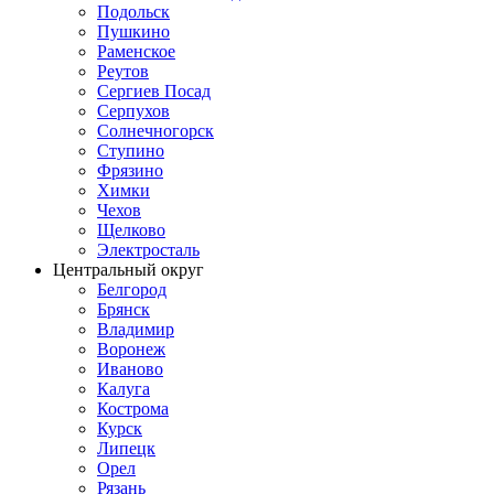
Подольск
Пушкино
Раменское
Реутов
Сергиев Посад
Серпухов
Солнечногорск
Ступино
Фрязино
Химки
Чехов
Щелково
Электросталь
Центральный округ
Белгород
Брянск
Владимир
Воронеж
Иваново
Калуга
Кострома
Курск
Липецк
Орел
Рязань