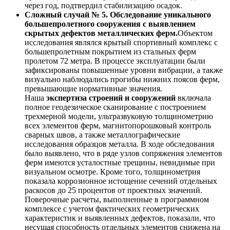
через год, подтвердил стабилизацию осадок.
Сложный случай № 5. Обследование уникального
большепролетного сооружения с выявлением
скрытых дефектов металлических ферм.
Объектом
исследования являлся крытый спортивный комплекс с
большепролетным покрытием из стальных ферм
пролетом 72 метра. В процессе эксплуатации были
зафиксированы повышенные уровни вибрации, а также
визуально наблюдались прогибы нижних поясов ферм,
превышающие нормативные значения.
Наша
экспертиза строений и сооружений
включала
полное геодезическое сканирование с построением
трехмерной модели, ультразвуковую толщинометрию
всех элементов ферм, магнитопорошковый контроль
сварных швов, а также металлографические
исследования образцов металла. В ходе обследования
было выявлено, что в ряде узлов сопряжения элементов
ферм имеются усталостные трещины, невидимые при
визуальном осмотре. Кроме того, толщинометрия
показала коррозионное истощение сечений отдельных
раскосов до 25 процентов от проектных значений.
Поверочные расчеты, выполненные в программном
комплексе с учетом фактических геометрических
характеристик и выявленных дефектов, показали, что
несущая способность отдельных элементов снижена на