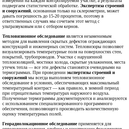
измерений на каждой контролируемой участке, а результаты
подвергаем статистической обработке.
Экспертиза строений
и сооружений
, основанная только на склерометрии, может
давать погрешность до 15-20 процентов, поэтому в
ответственных случаях мы сочетаем этот метод с
ультразвуковым или с отбором кернов.
Тепловизионное обследование
является незаменимым
методом для выявления скрытых дефектов ограждающих
конструкций и инженерных систем. Тепловизоры позволяют
визуализировать температурные поля на поверхностях стен,
покрытий, трубопроводов. Участки с нарушенной
теплоизоляцией, мостики холода, скрытые увлажнения, места
утечек тепла — все эти дефекты становятся очевидными на
термограммах. При проведении
экспертизы строений и
сооружений
мы всегда выполняем тепловизионное
обследование в условиях, обеспечивающих максимальный
температурный контраст — как правило, в зимний период
при отрицательных температурах наружного воздуха.
Полученные термограммы документируются и анализируются
с использованием специализированного программного
обеспечения, позволяющего производить количественную
оценку температурных полей.
Георадиолокационное обследование
применяется для
определения наличия, глубины и конструкции фундаментов