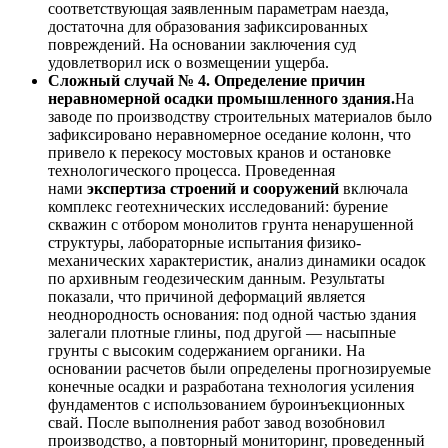
соответствующая заявленным параметрам наезда,
достаточна для образования зафиксированных
повреждений. На основании заключения суд
удовлетворил иск о возмещении ущерба.
Сложный случай № 4. Определение причин
неравномерной осадки промышленного здания.
На
заводе по производству строительных материалов было
зафиксировано неравномерное оседание колонн, что
привело к перекосу мостовых кранов и остановке
технологического процесса. Проведенная
нами
экспертиза строений и сооружений
включала
комплекс геотехнических исследований: бурение
скважин с отбором монолитов грунта ненарушенной
структуры, лабораторные испытания физико-
механических характеристик, анализ динамики осадок
по архивным геодезическим данным. Результаты
показали, что причиной деформаций является
неоднородность основания: под одной частью здания
залегали плотные глины, под другой — насыпные
грунты с высоким содержанием органики. На
основании расчетов были определены прогнозируемые
конечные осадки и разработана технология усиления
фундаментов с использованием буроинъекционных
свай. После выполнения работ завод возобновил
производство, а повторный мониторинг, проведенный