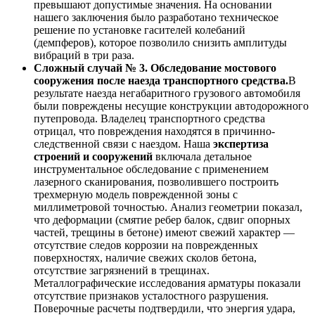
превышают допустимые значения. На основании
нашего заключения было разработано техническое
решение по установке гасителей колебаний
(демпферов), которое позволило снизить амплитуды
вибраций в три раза.
Сложный случай № 3. Обследование мостового
сооружения после наезда транспортного средства.
В
результате наезда негабаритного грузового автомобиля
были повреждены несущие конструкции автодорожного
путепровода. Владелец транспортного средства
отрицал, что повреждения находятся в причинно-
следственной связи с наездом. Наша
экспертиза
строений и сооружений
включала детальное
инструментальное обследование с применением
лазерного сканирования, позволившего построить
трехмерную модель поврежденной зоны с
миллиметровой точностью. Анализ геометрии показал,
что деформации (смятие ребер балок, сдвиг опорных
частей, трещины в бетоне) имеют свежий характер —
отсутствие следов коррозии на поврежденных
поверхностях, наличие свежих сколов бетона,
отсутствие загрязнений в трещинах.
Металлографические исследования арматуры показали
отсутствие признаков усталостного разрушения.
Поверочные расчеты подтвердили, что энергия удара,