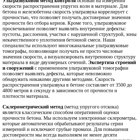
Ультразвуковой метод контроля
основан на измерении
скорости распространения упругих волн в материале. Для
бетона и железобетона скорость ультразвука коррелирует с
прочностью, что позволяет получать достоверные значения
прочности без отбора кернов. Кроме того, ультразвуковое
просвечивание позволяет выявлять внутренние дефекты:
пустоты, расслоения, участки с нарушенной структурой, зоны
некачественного уплотнения бетонной смеси. Наши
специалисты используют многоканальные ультразвуковые
томографы, позволяющие получать не просто числовые
значения скорости, а визуализировать внутреннюю структуру
материала в виде двухмерных сечений.
Экспертиза строений
и сооружений
с применением ультразвуковой томографии
позволяет выявлять дефекты, которые невозможно
обнаружить никакими другими методами. Скорость
распространения ультразвука в бетоне составляет от 3500 до
4800 метров в секунду в зависимости от прочности и
плотности материала.
Склерометрический метод
(метод упругого отскока)
является классическим способом оперативной оценки
прочности бетона. Мы используем электронные склерометры,
которые автоматически обрабатывают результаты серии
измерений и исключают грубые промахи. Для повышения
достоверности мы всегда выполняем не менее десяти