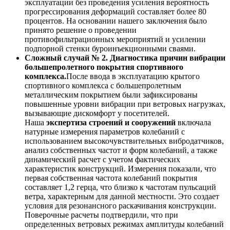
эксплуатации без проведения усиления вероятность
прогрессирования деформаций составляет более 80
процентов. На основании нашего заключения было
принято решение о проведении
противофильтрационных мероприятий и усилении
подпорной стенки буроинъекционными сваями.
Сложный случай № 2. Диагностика причин вибрации
большепролетного покрытия спортивного
комплекса.
После ввода в эксплуатацию крытого
спортивного комплекса с большепролетным
металлическим покрытием были зафиксированы
повышенные уровни вибрации при ветровых нагрузках,
вызывающие дискомфорт у посетителей.
Наша
экспертиза строений и сооружений
включала
натурные измерения параметров колебаний с
использованием высокочувствительных вибродатчиков,
анализ собственных частот и форм колебаний, а также
динамический расчет с учетом фактических
характеристик конструкций. Измерения показали, что
первая собственная частота колебаний покрытия
составляет 1,2 герца, что близко к частотам пульсаций
ветра, характерным для данной местности. Это создает
условия для резонансного раскачивания конструкции.
Поверочные расчеты подтвердили, что при
определенных ветровых режимах амплитуды колебаний