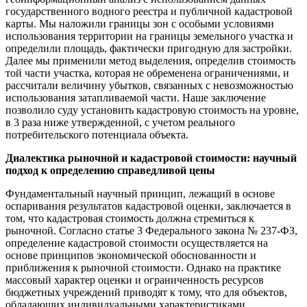
государственного водного реестра и публичной кадастровой
карты. Мы наложили границы зон с особыми условиями
использования территории на границы земельного участка и
определили площадь, фактически пригодную для застройки.
Далее мы применили метод выделения, определив стоимость
той части участка, которая не обременена ограничениями, и
рассчитали величину убытков, связанных с невозможностью
использования затапливаемой части. Наше заключение
позволило суду установить кадастровую стоимость на уровне,
в 3 раза ниже утвержденной, с учетом реального
потребительского потенциала объекта.
Диалектика рыночной и кадастровой стоимости: научный
подход к определению справедливой цены
Фундаментальный научный принцип, лежащий в основе
оспаривания результатов кадастровой оценки, заключается в
том, что кадастровая стоимость должна стремиться к
рыночной. Согласно статье 3 Федерального закона № 237-ФЗ,
определение кадастровой стоимости осуществляется на
основе принципов экономической обоснованности и
приближения к рыночной стоимости. Однако на практике
массовый характер оценки и ограниченность ресурсов
бюджетных учреждений приводят к тому, что для объектов,
обладающих индивидуальными характеристиками,