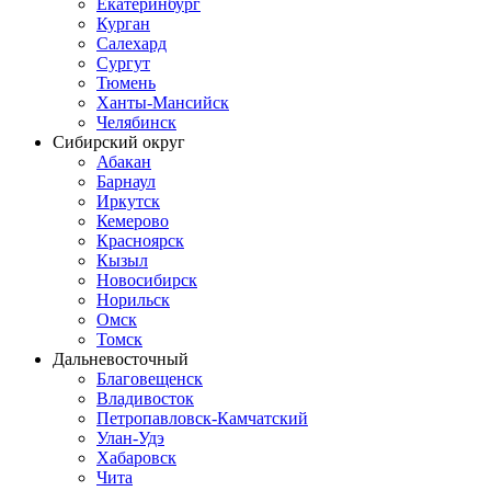
Екатеринбург
Курган
Салехард
Сургут
Тюмень
Ханты-Мансийск
Челябинск
Сибирский округ
Абакан
Барнаул
Иркутск
Кемерово
Красноярск
Кызыл
Новосибирск
Норильск
Омск
Томск
Дальневосточный
Благовещенск
Владивосток
Петропавловск-Камчатский
Улан-Удэ
Хабаровск
Чита