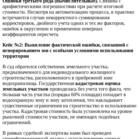
Ошибки третьего рода (вычислительные).
Связаны с
арифметическими погрешностями при расчете итоговой
стоимости. Несмотря на автоматизацию процесса, в практике
встречаются случаи некорректного суммирования
корректировок, двойного учета одних и тех же факторов,
ошибок в округлении и применении неверных
коэффициентов пересчета.
Кейс №2: Выявление фактической ошибки, связанной с
игнорированием зон с особыми условиями использования
территории
В суд обратился собственник земельного участка,
предназначенного для индивидуального жилищного
строительства, расположенного в прибрежной зоне
водохранилища. Государственная
кадастровая оценка
земельных участков
проводилась без учета того факта, что
большая часть участка (порядка 60% площади) попадает в
водоохранную зону и зону затопления, что накладывает
существенные ограничения на строительство и использование
участка. Кадастровая стоимость была установлена на уровне
рыночной стоимости участков, не имеющих подобных
ограничений.
В рамках судебной экспертизы нами был проведен
геоинформационный анализ с использованием данных