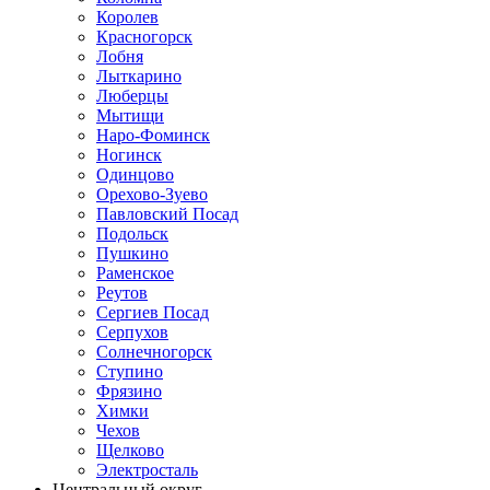
Королев
Красногорск
Лобня
Лыткарино
Люберцы
Мытищи
Наро-Фоминск
Ногинск
Одинцово
Орехово-Зуево
Павловский Посад
Подольск
Пушкино
Раменское
Реутов
Сергиев Посад
Серпухов
Солнечногорск
Ступино
Фрязино
Химки
Чехов
Щелково
Электросталь
Центральный округ