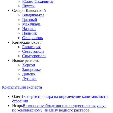
Южно-Сахалинск
Якутск
Северо-Кавказский
Владикавказ
Грозный
Махачкала
Назрань
Нальчик
Ставрополь
Крымский округ
Евпатория
Севастополь
Симферополь
Новые регионы
Херсон
Запорожье
Донецк
Луганск
Консультация эксперта
Олег
Экспертиза ангара на определение капитальности
строения
Игорь
В связи с необходимостью осуществления услуг
по комплексному анализу водного раствора