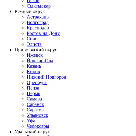
Псков
Сыктывкар
Южный округ
Астрахань
Волгоград
Краснодар
Ростов-на-Дону
Сочи
Элиста
Приволжский округ
Ижевск
Йошкар-Ола
Казань
Киров
Нижний Новгород
Оренбург
Пенза
Пермь
Самара
Саранск
Саратов
Ульяновск
Уфа
Чебоксары
Уральский округ