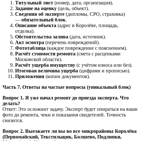
Титульный лист
(номер, дата, организация).
Задание на оценку
(цель, объект).
Сведения об эксперте
(дипломы, СРО, страховка)
—
обязательный блок
.
Описание объекта
(адрес в Королёве, площадь,
отделка).
Обстоятельства залива
(дата, источник).
Акт осмотра
(перечень повреждений).
Фототаблица
(каждое повреждение с пояснением).
Расчёт стоимости ремонта
(смета с расценками
Московской области).
Расчёт ущерба имуществу
(с учётом износа или без).
Итоговая величина ущерба
(цифрами и прописью).
Приложения
(копии документов).
Часть 7. Ответы на частые вопросы (уникальный блок)
Вопрос 1. Я уже начал ремонт до приезда эксперта. Что
делать?
Ответ: Это осложнит задачу. Эксперт будет опираться на ваши
фото до ремонта, чеки и показания свидетелей. Точность
снизится.
Вопрос 2. Выезжаете ли вы во все микрорайоны Королёва
(Первомайский, Текстильщик, Болшево, Подлипки,