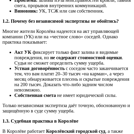
Проблема:
заливы из-за неисправностей кровли, таяния
снега, прорывов внутренних коммуникаций.
Виновник:
УК, ТСЖ или сам собственник.
1.2. Почему без независимой экспертизы не обойтись?
Многие жители Королёва надеются на акт управляющей
компании (УК) или на «честное слово» соседей. Однако
практика показывает:
Акт УК
фиксирует только факт залива и видимые
повреждения, но
не содержит стоимостной оценки
.
Судья не сможет определить сумму ущерба.
Устная договорённость
с соседом часто заканчивается
тем, что вам платят 20–30 тысяч «на карман», а через
месяц обнаруживается плесень и скрытые повреждения
на 200 тысяч. Доказать что-либо задним числом
невозможно.
Собственная смета
не имеет юридической силы.
Только независимая экспертиза даёт точную, обоснованную и
защищённую в суде сумму ущерба.
1.3. Судебная практика в Королёве
В Королёве работает
Королёвский городской суд
, а также