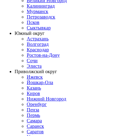
Великий Новгород
Калининград
Мурманск
Петрозаводск
Псков
Сыктывкар
Южный округ
Астрахань
Волгоград
Краснодар
Ростов-на-Дону
Сочи
Элиста
Приволжский округ
Ижевск
Йошкар-Ола
Казань
Киров
Нижний Новгород
Оренбург
Пенза
Пермь
Самара
Саранск
Саратов