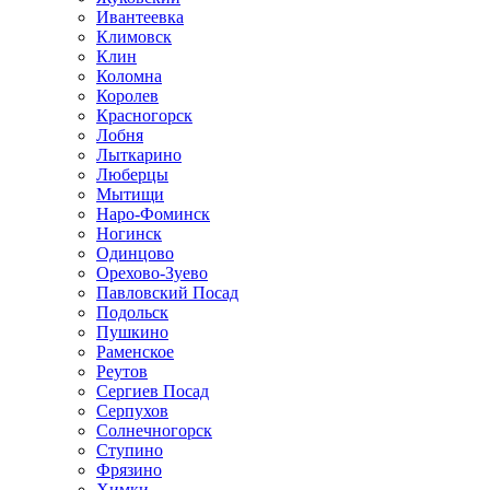
Ивантеевка
Климовск
Клин
Коломна
Королев
Красногорск
Лобня
Лыткарино
Люберцы
Мытищи
Наро-Фоминск
Ногинск
Одинцово
Орехово-Зуево
Павловский Посад
Подольск
Пушкино
Раменское
Реутов
Сергиев Посад
Серпухов
Солнечногорск
Ступино
Фрязино
Химки