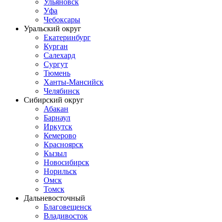
Ульяновск
Уфа
Чебоксары
Уральский округ
Екатеринбург
Курган
Салехард
Сургут
Тюмень
Ханты-Мансийск
Челябинск
Сибирский округ
Абакан
Барнаул
Иркутск
Кемерово
Красноярск
Кызыл
Новосибирск
Норильск
Омск
Томск
Дальневосточный
Благовещенск
Владивосток