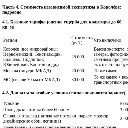
Часть 4. Стоимость независимой экспертизы в Королёве:
подробно
4.1. Базовые тарифы (оценка ущерба для квартиры до 60
кв. м)
Стоимость
Регион
Что включено
(руб.)
Королёв (все микрорайоны:
Выезд эксперта, 
Первомайский, Текстильщик,
замеры, фотофикс
25 000
Болшево, Подлипки,
сметным програм
Юбилейный, Костино и др.)
экз. отчёта на бу
Москва (внутри МКАД)
20 000
То же самое
То же самое + к
МО (свыше 30 км от МКАД)
30 000
транспортных ра
4.2. Доплаты за особые условия (согласовываются заранее)
Условие
Раз
Площадь квартиры более 60 кв. м
3 00
Сложная отделка (натяжные потолки, паркет, мрамор,
2 00
дизайнерские обои, лепнина)
Значительный объём повреждённого имущества (дорогая