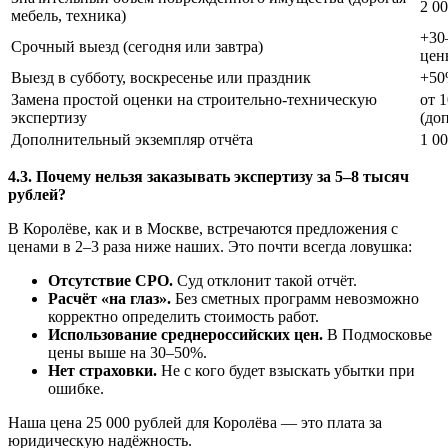
2 00
мебель, техника)
+30
Срочный выезд (сегодня или завтра)
цен
Выезд в субботу, воскресенье или праздник
+5
Замена простой оценки на строительно-техническую
от 1
экспертизу
(до
Дополнительный экземпляр отчёта
1 0
4.3. Почему нельзя заказывать экспертизу за 5–8 тысяч
рублей?
В Королёве, как и в Москве, встречаются предложения с
ценами в 2–3 раза ниже наших. Это почти всегда ловушка:
Отсутствие СРО.
Суд отклонит такой отчёт.
Расчёт «на глаз».
Без сметных программ невозможно
корректно определить стоимость работ.
Использование среднероссийских цен.
В Подмосковье
цены выше на 30–50%.
Нет страховки.
Не с кого будет взыскать убытки при
ошибке.
Наша цена 25 000 рублей для Королёва — это плата за
юридическую надёжность.