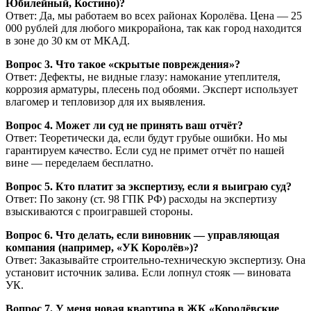
Юбилейный, Костино)?
Ответ: Да, мы работаем во всех районах Королёва. Цена — 25
000 рублей для любого микрорайона, так как город находится
в зоне до 30 км от МКАД.
Вопрос 3. Что такое «скрытые повреждения»?
Ответ: Дефекты, не видные глазу: намокание утеплителя,
коррозия арматуры, плесень под обоями. Эксперт использует
влагомер и тепловизор для их выявления.
Вопрос 4. Может ли суд не принять ваш отчёт?
Ответ: Теоретически да, если будут грубые ошибки. Но мы
гарантируем качество. Если суд не примет отчёт по нашей
вине — переделаем бесплатно.
Вопрос 5. Кто платит за экспертизу, если я выиграю суд?
Ответ: По закону (ст. 98 ГПК РФ) расходы на экспертизу
взыскиваются с проигравшей стороны.
Вопрос 6. Что делать, если виновник — управляющая
компания (например, «УК Королёв»)?
Ответ: Заказывайте строительно-техническую экспертизу. Она
установит источник залива. Если лопнул стояк — виновата
УК.
Вопрос 7. У меня новая квартира в ЖК «Королёвские