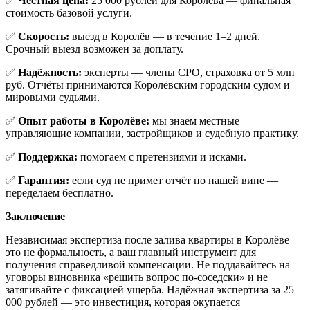
✅
Честная цена:
25 000 рублей для Королёва — финальная
стоимость базовой услуги.
✅
Скорость:
выезд в Королёв — в течение 1–2 дней.
Срочный выезд возможен за доплату.
✅
Надёжность:
эксперты — члены СРО, страховка от 5 млн
руб. Отчёты принимаются Королёвским городским судом и
мировыми судьями.
✅
Опыт работы в Королёве:
мы знаем местные
управляющие компании, застройщиков и судебную практику.
✅
Поддержка:
помогаем с претензиями и исками.
✅
Гарантия:
если суд не примет отчёт по нашей вине —
переделаем бесплатно.
Заключение
Независимая экспертиза после залива квартиры в Королёве —
это не формальность, а ваш главный инструмент для
получения справедливой компенсации. Не поддавайтесь на
уговоры виновника «решить вопрос по-соседски» и не
затягивайте с фиксацией ущерба. Надёжная экспертиза за 25
000 рублей — это инвестиция, которая окупается