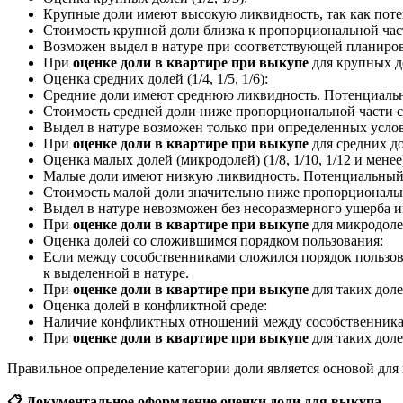
Крупные доли имеют высокую ликвидность, так как поте
Стоимость крупной доли близка к пропорциональной част
Возможен выдел в натуре при соответствующей планиров
При
оценке доли в квартире при выкупе
для крупных д
Оценка средних долей (1/4, 1/5, 1/6):
Средние доли имеют среднюю ликвидность. Потенциальны
Стоимость средней доли ниже пропорциональной части с
Выдел в натуре возможен только при определенных усло
При
оценке доли в квартире при выкупе
для средних д
Оценка малых долей (микродолей) (1/8, 1/10, 1/12 и менее
Малые доли имеют низкую ликвидность. Потенциальный по
Стоимость малой доли значительно ниже пропорциональн
Выдел в натуре невозможен без несоразмерного ущерба и
При
оценке доли в квартире при выкупе
для микродоле
Оценка долей со сложившимся порядком пользования:
Если между сособственниками сложился порядок пользов
к выделенной в натуре.
При
оценке доли в квартире при выкупе
для таких дол
Оценка долей в конфликтной среде:
Наличие конфликтных отношений между сособственникам
При
оценке доли в квартире при выкупе
для таких дол
Правильное определение категории доли является основой для
📋
Документальное оформление оценки доли для выкупа