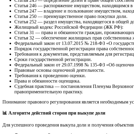
Статья 245 — определение долей в праве общей собствен
Статья 246 — распоряжение имуществом, находящимся в 
Статья 247 — владение и пользование имуществом, нахо
Статья 250 — преимущественное право покупки доли.
Статья 252 — раздел имущества, находящегося в общей до
Жилищный кодекс Российской Федерации (ЖК РФ):
Статья 31 — права и обязанности граждан, проживающи
Статья 32 — обеспечение жилищных прав собственника 
Федеральный закон от 13.07.2015 № 218-ФЗ «О государс
Порядок государственной регистрации права собственнос
Требования к документам, представляемым для регистрац
Сроки государственной регистрации.
Федеральный закон от 29.07.1998 № 135-ФЗ «Об оценочн
Правовые основы оценочной деятельности.
Требования к проведению оценки.
Права и обязанности оценщика.
Судебная практика — постановления Пленума Верховног
правоприменительную практику.
Понимание правового регулирования является необходимым у
📊
Алгоритм действий сторон при выкупе доли
Для успешного проведения выкупа доли и получения объекти