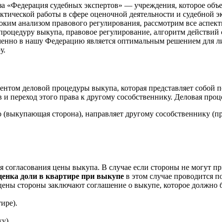
за «Федерация судебных экспертов» — учреждения, которое об
ической работы в сфере оценочной деятельности и судебной эк
ким анализом правового регулирования, рассмотрим все аспект
роцедуру выкупа, правовое регулирование, алгоритм действий с
именно в нашу Федерацию является оптимальным решением для
у.
ентом деловой процедуры выкупа, которая представляет собой 
 и переход этого права к другому сособственнику. Деловая про
(выкупающая сторона), направляет другому сособственнику (п
 согласования цены выкупа. В случае если стороны не могут п
енка доли в квартире при выкупе
в этом случае проводится 
цены стороны заключают соглашение о выкупе, которое должно 
ире).
у).