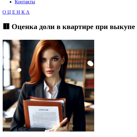
Контакты
О Ц Е Н К А
🟥 Оценка доли в квартире при выкупе