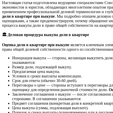
Настоящая статья подготовлена ведущими специалистами Сою
экономистов и юристов, обладающих многолетним опытом практ
применением профессиональной деловой терминологии и глубо
доли в квартире при выкупе
. Мы подробно опишем деловую п
оценщиками, а также продемонстрируем, почему обращение 
процесса выкупа доли в праве общей собственности на квартир
🏛
️ Деловая процедура выкупа доли в квартире
Оценка доли в квартире при выкупе
является ключевым элем
права общей долевой собственности одного из сособственников
Инициация выкупа — сторона, желающая выкупить долю 
указываются:
Размер доли, подлежащей выкупу.
Предлагаемая цена выкупа.
Условия и сроки выплаты компенсации.
Срок для ответа (обычно 30-60 дней).
Переговоры о цене — стороны вступают в переговоры для
оценщику для определения рыночной стоимости доли.
Оц
Заключение соглашения о выкупе — после согласования 
сторонами. В соглашении указываются:
Предмет соглашения (конкретная доля в конкретной кварт
Цена выкупа (сумма, подлежащая выплате).
Порядок и сроки выплаты (единовременно или в рассрочк