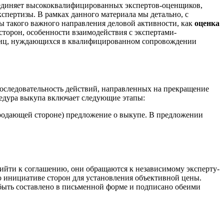
ъединяет высококвалифицированных экспертов-оценщиков,
спертизы. В рамках данного материала мы детально, с
ы такого важного направления деловой активности, как
оценка
торон, особенности взаимодействия с экспертами-
 лиц, нуждающихся в квалифицированном сопровождении
последовательность действий, направленных на прекращение
цедура выкупа включает следующие этапы:
родающей стороне) предложение о выкупе. В предложении
рийти к соглашению, они обращаются к независимому эксперту-
по инициативе сторон для установления объективной цены.
быть составлено в письменной форме и подписано обеими