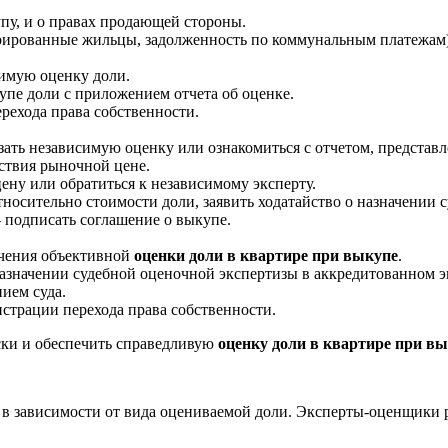
у, и о правах продающей стороны.
стрированные жильцы, задолженность по коммунальным платежам)
симую оценку доли.
упе доли с приложением отчета об оценке.
рехода права собственности.
ать независимую оценку или ознакомиться с отчетом, представ
ствия рыночной цене.
ну или обратиться к независимому эксперту.
носительно стоимости доли, заявить ходатайство о назначении 
 подписать соглашение о выкупе.
учения объективной
оценки доли в квартире при выкупе
.
назначении судебной оценочной экспертизы в аккредитованном 
ием суда.
страции перехода права собственности.
ски и обеспечить справедливую
оценку доли в квартире при в
 в зависимости от вида оцениваемой доли. Эксперты-оценщики 