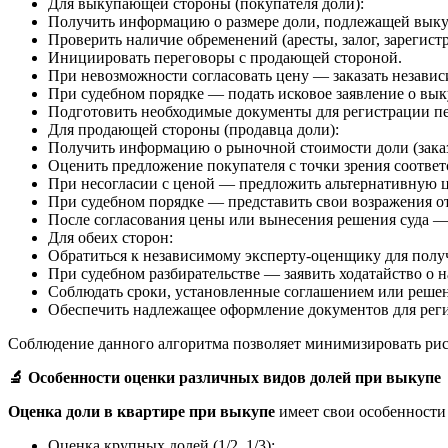
Для выкупающей стороны (покупателя доли):
Получить информацию о размере доли, подлежащей выкуп
Проверить наличие обременений (аресты, залог, зареги
Инициировать переговоры с продающей стороной.
При невозможности согласовать цену — заказать незави
При судебном порядке — подать исковое заявление о вык
Подготовить необходимые документы для регистрации пе
Для продающей стороны (продавца доли):
Получить информацию о рыночной стоимости доли (заказ
Оценить предложение покупателя с точки зрения соответ
При несогласии с ценой — предложить альтернативную це
При судебном порядке — представить свои возражения от
После согласования цены или вынесения решения суда —
Для обеих сторон:
Обратиться к независимому эксперту-оценщику для пол
При судебном разбирательстве — заявить ходатайство о 
Соблюдать сроки, установленные соглашением или решен
Обеспечить надлежащее оформление документов для реги
Соблюдение данного алгоритма позволяет минимизировать ри
🔬
Особенности оценки различных видов долей при выкупе
Оценка доли в квартире при выкупе
имеет свои особенности
Оценка крупных долей (1/2, 1/3):