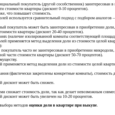
нциальный покупатель (другой сособственник) заинтересован в 
и стоимости квартиры (дисконт 0-10 процентов).
ке, что повышает стоимость.
олей используется сравнительный подход с подбором аналогов —
й покупатель может быть заинтересован в приобретении доли, 
тоимости квартиры (дисконт 20-40 процентов).
виях (наличие изолированной комнаты соответствующей площад
олей применяется метод выделения доли из стоимости целой кв
):
купатель часто не заинтересован в приобретении микродоли, т
ой части стоимости квартиры (дисконт 50-70 процентов).
муществу.
й применяется метод выделения доли из стоимости целой квар
ания (фактически закреплены конкретные комнаты), стоимость д
ей дисконт может быть снижен.
и снижает стоимость доли, так как делает невозможным совмес
ей дисконт может быть увеличен на 10-20 процентов.
 выбора методов
оценки доли в квартире при выкупе
.