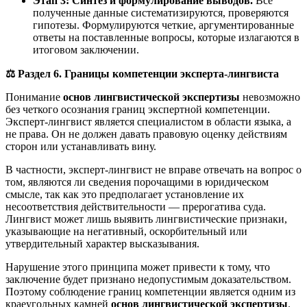
Этап 3: Синтез и формулирование выводов.
Все
полученные данные систематизируются, проверяются
гипотезы. Формулируются четкие, аргументированные
ответы на поставленные вопросы, которые излагаются в
итоговом заключении.
⚖️
Раздел 6. Границы компетенции эксперта-лингвиста
Понимание
основ лингвистической экспертизы
невозможно
без четкого осознания границ экспертной компетенции.
Эксперт-лингвист является специалистом в области языка, а
не права. Он не должен давать правовую оценку действиям
сторон или устанавливать вину.
В частности, эксперт-лингвист не вправе отвечать на вопрос о
том, являются ли сведения порочащими в юридическом
смысле, так как это предполагает установление их
несоответствия действительности — прерогатива суда.
Лингвист может лишь выявить лингвистические признаки,
указывающие на негативный, оскорбительный или
утвердительный характер высказывания.
Нарушение этого принципа может привести к тому, что
заключение будет признано недопустимым доказательством.
Поэтому соблюдение границ компетенции является одним из
краеугольных камней
основ лингвистической экспертизы
.