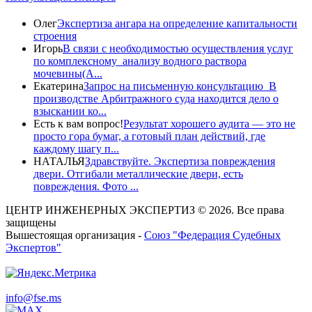
Олег
Экспертиза ангара на определение капитальности
строения
Игорь
В связи с необходимостью осуществления услуг
по комплексному анализу водного раствора
мочевины(A...
Екатерина
Запрос на письменную консультацию В
производстве Арбитражного суда находится дело о
взыскании ко...
Есть к вам вопрос!
Результат хорошего аудита — это не
просто гора бумаг, а готовый план действий, где
каждому шагу п...
НАТАЛЬЯ
Здравствуйте. Экспертиза повреждения
двери. Отгибали металлические двери, есть
повреждения. Фото ...
ЦЕНТР ИНЖЕНЕРНЫХ ЭКСПЕРТИЗ © 2026. Все права
защищены
Вышестоящая организация -
Союз "Федерация Судебных
Экспертов"
info@fse.ms