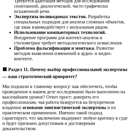
Требуется адаптация методов для исследования
спонтанной, диалогической, часто графически
искаженной речи.
Экспертиза поликодовых текстов.
Разработка
специальных подходов для анализа сложных объектов,
где язык взаимодействует с визуальным рядом.
Использование компьютерных технологий.
Внедрение программ для контент-анализа и
стилометрии требует методологического осмысления.
Проблема фальсификации и монтажа.
Развитие
методов выявления изменений в аудио- и видео-
контенте.
🟥
Раздел 11. Почему выбор профессиональной экспертизы
— ваш стратегический приоритет?
Мы подошли к главному вопросу: как обеспечить, чтобы
проведенное в вашем деле исследование было выполнено на
высочайшем уровне? Ответ прост: доверить его
профессионалам, чья работа базируется на безупречном
владении
основами лингвистической экспертизы
и их
практическом применении. Именно такой подход
гарантирует, что заключение выдержит любую критику в суде
и будет признано допустимым и достоверным
доказательством.