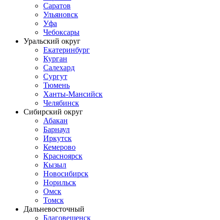
Саратов
Ульяновск
Уфа
Чебоксары
Уральский округ
Екатеринбург
Курган
Салехард
Сургут
Тюмень
Ханты-Мансийск
Челябинск
Сибирский округ
Абакан
Барнаул
Иркутск
Кемерово
Красноярск
Кызыл
Новосибирск
Норильск
Омск
Томск
Дальневосточный
Благовещенск