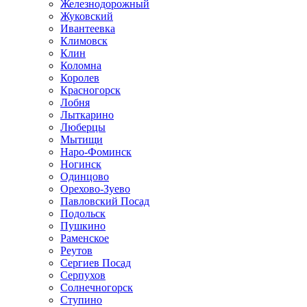
Железнодорожный
Жуковский
Ивантеевка
Климовск
Клин
Коломна
Королев
Красногорск
Лобня
Лыткарино
Люберцы
Мытищи
Наро-Фоминск
Ногинск
Одинцово
Орехово-Зуево
Павловский Посад
Подольск
Пушкино
Раменское
Реутов
Сергиев Посад
Серпухов
Солнечногорск
Ступино