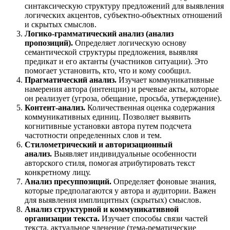
синтаксическую структуру предложений для выявления
логических акцентов, субъектно-объектных отношений
и скрытых смыслов.
Логико-грамматический анализ (анализ
пропозиций).
Определяет логическую основу
семантической структуры предложения, выявляя
предикат и его актанты (участников ситуации). Это
помогает установить, кто, что и кому сообщил.
Прагматический анализ.
Изучает коммуникативные
намерения автора (интенции) и речевые акты, которые
он реализует (угроза, обещание, просьба, утверждение).
Контент-анализ.
Количественная оценка содержания
коммуникативных единиц. Позволяет выявить
когнитивные установки автора путем подсчета
частотности определенных слов и тем.
Стилометрический и авторизационный
анализ.
Выявляет индивидуальные особенности
авторского стиля, помогая атрибутировать текст
конкретному лицу.
Анализ пресуппозиций.
Определяет фоновые знания,
которые предполагаются у автора и аудитории. Важен
для выявления имплицитных (скрытых) смыслов.
Анализ структурной и коммуникативной
организации текста.
Изучает способы связи частей
текста, актуальное членение (тема-рематические