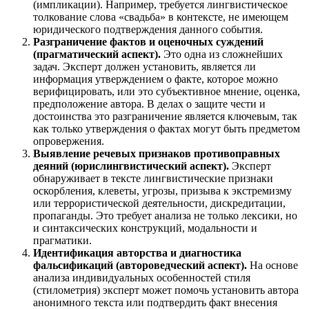
(импликации). Например, требуется лингвистическое
толкование слова «свадьба» в контексте, не имеющем
юридического подтверждения данного события.
Разграничение фактов и оценочных суждений
(прагматический аспект).
Это одна из сложнейших
задач. Эксперт должен установить, является ли
информация утверждением о факте, которое можно
верифицировать, или это субъективное мнение, оценка,
предположение автора. В делах о защите чести и
достоинства это разграничение является ключевым, так
как только утверждения о фактах могут быть предметом
опровержения.
Выявление речевых признаков противоправных
деяний (юрислингвистический аспект).
Эксперт
обнаруживает в тексте лингвистические признаки
оскорбления, клеветы, угрозы, призыва к экстремизму
или террористической деятельности, дискредитации,
пропаганды. Это требует анализа не только лексики, но
и синтаксических конструкций, модальности и
прагматики.
Идентификация авторства и диагностика
фальсификаций (автороведческий аспект).
На основе
анализа индивидуальных особенностей стиля
(стилометрия) эксперт может помочь установить автора
анонимного текста или подтвердить факт внесения