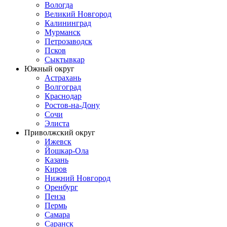
Вологда
Великий Новгород
Калининград
Мурманск
Петрозаводск
Псков
Сыктывкар
Южный округ
Астрахань
Волгоград
Краснодар
Ростов-на-Дону
Сочи
Элиста
Приволжский округ
Ижевск
Йошкар-Ола
Казань
Киров
Нижний Новгород
Оренбург
Пенза
Пермь
Самара
Саранск