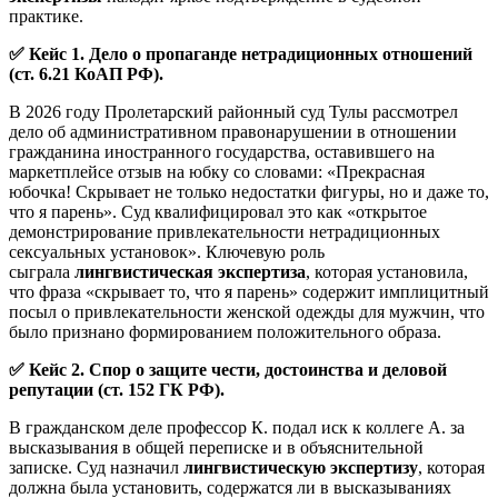
практике.
✅
Кейс 1. Дело о пропаганде нетрадиционных отношений
(ст. 6.21 КоАП РФ).
В 2026 году Пролетарский районный суд Тулы рассмотрел
дело об административном правонарушении в отношении
гражданина иностранного государства, оставившего на
маркетплейсе отзыв на юбку со словами: «Прекрасная
юбочка! Скрывает не только недостатки фигуры, но и даже то,
что я парень». Суд квалифицировал это как «открытое
демонстрирование привлекательности нетрадиционных
сексуальных установок». Ключевую роль
сыграла
лингвистическая экспертиза
, которая установила,
что фраза «скрывает то, что я парень» содержит имплицитный
посыл о привлекательности женской одежды для мужчин, что
было признано формированием положительного образа.
✅
Кейс 2. Спор о защите чести, достоинства и деловой
репутации (ст. 152 ГК РФ).
В гражданском деле профессор К. подал иск к коллеге А. за
высказывания в общей переписке и в объяснительной
записке. Суд назначил
лингвистическую экспертизу
, которая
должна была установить, содержатся ли в высказываниях