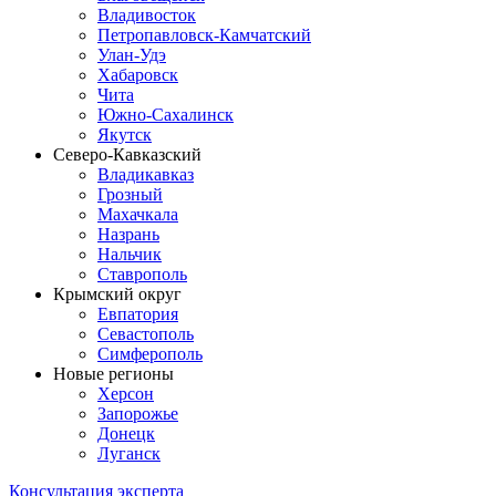
Владивосток
Петропавловск-Камчатский
Улан-Удэ
Хабаровск
Чита
Южно-Сахалинск
Якутск
Северо-Кавказский
Владикавказ
Грозный
Махачкала
Назрань
Нальчик
Ставрополь
Крымский округ
Евпатория
Севастополь
Симферополь
Новые регионы
Херсон
Запорожье
Донецк
Луганск
Консультация эксперта