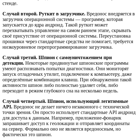
стенде.
Случай второй. Руткит в загрузчике.
Вредонос внедряется в
загрузчик операционной системы — программу, которая
запускается до ядра андроид. Такой руткит может
перехватывать управление на самом раннем этапе, скрывать
своё присутствие от операционной системы. Переустановка
прошивки через стандартные средства не помогает, требуется
низкоуровневое перепрограммирование загрузчика.
Случай третий. Шпион с самоуничтожением при
детекции.
Некоторые продвинутые шпионские программы
умеют распознавать попытки диагностики. Они мониторят
запуск отладочных утилит, подключение к компьютеру, даже
определённые комбинации клавиш. При обнаружении такой
активности шпион либо полностью удаляет себя, либо
переходит в режим глубокого сна на несколько недель.
Случай четвертый. Шпион, использующий легитимные
API.
Вредонос не делает ничего незаконного с технической
точки зрения. Он просто использует стандартные API андроид
для доступа к данным. Например, приложение-фонарик
запрашивает доступ к геолокации и отправляет координаты
на сервер. Формально оно не является вредоносным, но
фактически это шпион.