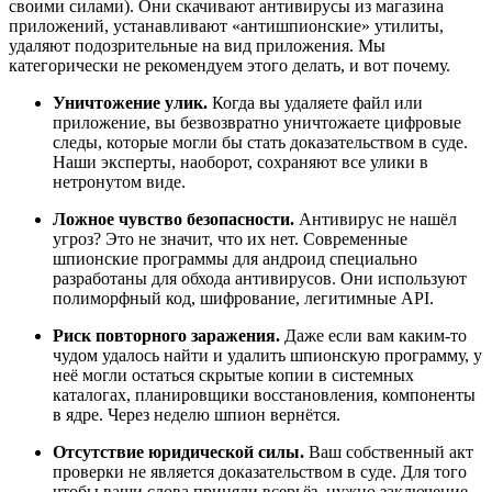
своими силами). Они скачивают антивирусы из магазина
приложений, устанавливают «антишпионские» утилиты,
удаляют подозрительные на вид приложения. Мы
категорически не рекомендуем этого делать, и вот почему.
Уничтожение улик.
Когда вы удаляете файл или
приложение, вы безвозвратно уничтожаете цифровые
следы, которые могли бы стать доказательством в суде.
Наши эксперты, наоборот, сохраняют все улики в
нетронутом виде.
Ложное чувство безопасности.
Антивирус не нашёл
угроз? Это не значит, что их нет. Современные
шпионские программы для андроид специально
разработаны для обхода антивирусов. Они используют
полиморфный код, шифрование, легитимные API.
Риск повторного заражения.
Даже если вам каким-то
чудом удалось найти и удалить шпионскую программу, у
неё могли остаться скрытые копии в системных
каталогах, планировщики восстановления, компоненты
в ядре. Через неделю шпион вернётся.
Отсутствие юридической силы.
Ваш собственный акт
проверки не является доказательством в суде. Для того
чтобы ваши слова приняли всерьёз, нужно заключение