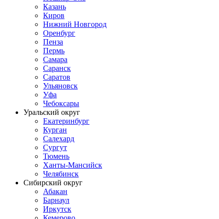
Казань
Киров
Нижний Новгород
Оренбург
Пенза
Пермь
Самара
Саранск
Саратов
Ульяновск
Уфа
Чебоксары
Уральский округ
Екатеринбург
Курган
Салехард
Сургут
Тюмень
Ханты-Мансийск
Челябинск
Сибирский округ
Абакан
Барнаул
Иркутск
Кемерово