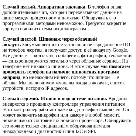
Случай пятый. Аппаратная закладка.
В телефон впаян
дополнительный чип, который перехватывает данные на
шине между процессором и памятью. Обнаружить его
программными методами невозможно. Требуется вскрытие
корпуса и анализ схемы осциллографом.
Случай шестой. Шпионаж через облачный
аккаунт.
Злоумышленник не устанавливает вредоносное ПО
на телефон жертвы, а получает доступ к её аккаунту Google.
Все данные — контакты, сообщения, фотографии, геолокация
— синхронизируются легально через облачные сервисы. На
телефоне нет никакого шпиона. В этом случае
мы помогаем
проверить телефон на наличие шпионских программ
андроид
, но не находим ничего, потому что шпион — в
облаке. Мы анализируем журналы входа в аккаунт, список
устройств, историю IP-адресов.
Случай седьмой. Шпион в подсистеме питания.
Вредонос
внедряется в прошивку контроллера управления питанием.
Этот контроллер работает даже когда телефон выключен. Он
может включить микрофон или камеру в любой момент,
независимо от состояния основного процессора. Обнаружить
его можно только специальным оборудованием для
низкоуровневой диагностики шин I2C и SPI.