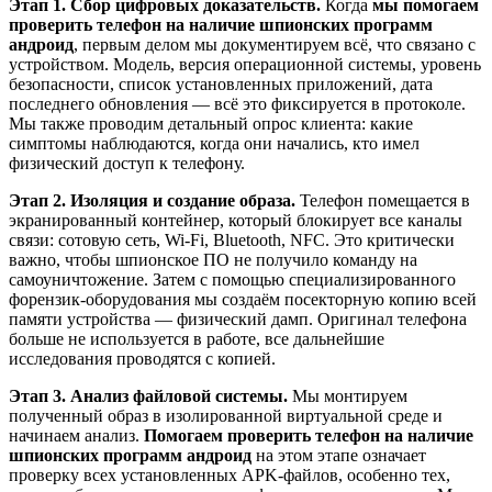
Этап 1. Сбор цифровых доказательств.
Когда
мы помогаем
проверить телефон на наличие шпионских программ
андроид
, первым делом мы документируем всё, что связано с
устройством. Модель, версия операционной системы, уровень
безопасности, список установленных приложений, дата
последнего обновления — всё это фиксируется в протоколе.
Мы также проводим детальный опрос клиента: какие
симптомы наблюдаются, когда они начались, кто имел
физический доступ к телефону.
Этап 2. Изоляция и создание образа.
Телефон помещается в
экранированный контейнер, который блокирует все каналы
связи: сотовую сеть, Wi-Fi, Bluetooth, NFC. Это критически
важно, чтобы шпионское ПО не получило команду на
самоуничтожение. Затем с помощью специализированного
форензик-оборудования мы создаём посекторную копию всей
памяти устройства — физический дамп. Оригинал телефона
больше не используется в работе, все дальнейшие
исследования проводятся с копией.
Этап 3. Анализ файловой системы.
Мы монтируем
полученный образ в изолированной виртуальной среде и
начинаем анализ.
Помогаем проверить телефон на наличие
шпионских программ андроид
на этом этапе означает
проверку всех установленных APK-файлов, особенно тех,