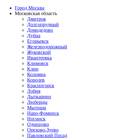
Город Москва
Московская область
Дмитров
Долгопрудный
Домодедово
Дубна
Егорьевск
Железнодорожный
Жуковский
Ивантеевка
Климовск
Клин
Коломна
Королев
Красногорск
Лобня
Лыткарино
Люберцы
Мытищи
Наро-Фоминск
Ногинск
Одинцово
Орехово-Зуево
Павловский Посад