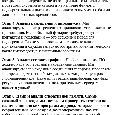
которые были загружены не из официального магазина. Мы
проверяем системные каталоги на наличие файлов с
подозрительными именами, сравниваем хеш-суммы с базами
данных известных вредоносов.
Этап 4. Анализ разрешений и автозапуска.
Мы
анализируем, какие разрешения запрашивают установленные
приложения. Если обычный фонарик требует доступ к
контактам и геолокации — это серьёзный повод для
подозрений. Также мы проверяем автозапуск: какие
приложения и службы запускаются при включении телефона,
какие имеют доступ к системным событиям.
Этап 5. Анализ сетевого трафика.
Любое шпионское ПО
должно куда-то передавать украденные данные. Мы
анализируем все исходящие соединения телефона, проверяем
IP-адреса и домены по базам данных командных центров
злоумышленников. Даже если трафик зашифрован, сам факт
регулярных подключений к подозрительным серверам
является уликой.
Этап 6. Дамп и анализ оперативной памяти.
Самый
сложный этап, когда
мы помогаем проверить телефон на
наличие шпионских программ андроид
, которые являются
безфайловыми. Мы создаём дамп оперативной памяти
работающего устройства (или его криминалистической