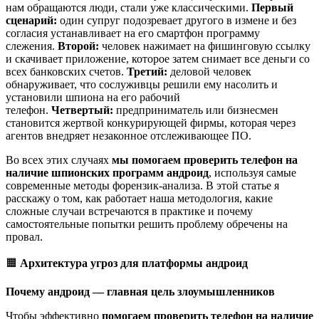
нам обращаются люди, стали уже классическими.
Первый
сценарий:
один супруг подозревает другого в измене и без
согласия устанавливает на его смартфон программу
слежения.
Второй:
человек нажимает на фишинговую ссылку
и скачивает приложение, которое затем снимает все деньги со
всех банковских счетов.
Третий:
деловой человек
обнаруживает, что сослуживцы решили ему насолить и
установили шпиона на его рабочий
телефон.
Четвертый:
предприниматель или бизнесмен
становится жертвой конкурирующей фирмы, которая через
агентов внедряет незаконное отслеживающее ПО.
Во всех этих случаях
мы помогаем проверить телефон на
наличие шпионских программ андроид
, используя самые
современные методы форензик-анализа. В этой статье я
расскажу о том, как работает наша методология, какие
сложные случаи встречаются в практике и почему
самостоятельные попытки решить проблему обречены на
провал.
🟧
Архитектура угроз для платформы андроид
Почему андроид — главная цель злоумышленников
Чтобы эффективно
помогаем проверить телефон на наличие