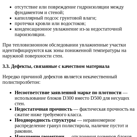
отсутствие или повреждение гидроизоляции между
фундаментом и стеной;
капиллярный подсос грунтовой влаги;
протечки кровли или водостоков;
конденсационное увлажнение из-за недостаточной
пароизоляции.
При тепловизионном обследовании увлажненные участки
идентифицируются как зоны пониженной температуры на
наружной поверхности стен.
3.3. Дефекты, связанные с качеством материала
Нередко причиной дефектов является некачественный
полистиролбетон:
Несоответствие заявленной марке по плотности
—
использование блоков D300 вместо D500 для несущих
стен.
Недостаточная прочность
— фактическая прочность на
сжатие ниже требуемого класса.
Неоднородность структуры
— неравномерное
распределение гранул полистирола, наличие пустот и
раковин.
Нарушение геометрии
— отклонения размеров блоков,