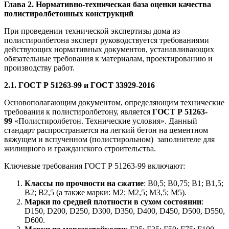
Глава 2. Нормативно-техническая база оценки качества
полистиролбетонных конструкций
При проведении технической экспертизы дома из
полистиролбетона эксперт руководствуется требованиями
действующих нормативных документов, устанавливающих
обязательные требования к материалам, проектированию и
производству работ.
2.1. ГОСТ Р 51263-99 и ГОСТ 33929-2016
Основополагающим документом, определяющим технические
требования к полистиролбетону, является
ГОСТ Р 51263-
99
«Полистиролбетон. Технические условия». Данный
стандарт распространяется на легкий бетон на цементном
вяжущем и вспученном (полистирольном) заполнителе для
жилищного и гражданского строительства.
Ключевые требования ГОСТ Р 51263-99 включают:
Классы по прочности на сжатие
: В0,5; В0,75; В1; В1,5;
В2; В2,5 (а также марки: М2; М2,5; М3,5; М5).
Марки по средней плотности в сухом состоянии
:
D150, D200, D250, D300, D350, D400, D450, D500, D550,
D600.