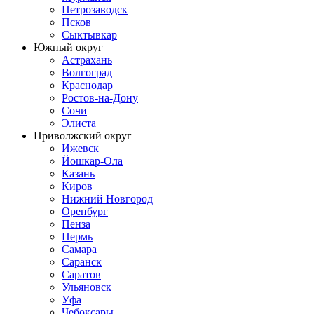
Петрозаводск
Псков
Сыктывкар
Южный округ
Астрахань
Волгоград
Краснодар
Ростов-на-Дону
Сочи
Элиста
Приволжский округ
Ижевск
Йошкар-Ола
Казань
Киров
Нижний Новгород
Оренбург
Пенза
Пермь
Самара
Саранск
Саратов
Ульяновск
Уфа
Чебоксары