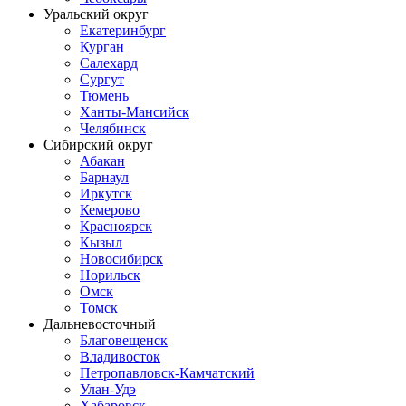
Уральский округ
Екатеринбург
Курган
Салехард
Сургут
Тюмень
Ханты-Мансийск
Челябинск
Сибирский округ
Абакан
Барнаул
Иркутск
Кемерово
Красноярск
Кызыл
Новосибирск
Норильск
Омск
Томск
Дальневосточный
Благовещенск
Владивосток
Петропавловск-Камчатский
Улан-Удэ
Хабаровск