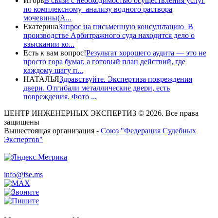
Игорь
В связи с необходимостью осуществления услуг
по комплексному анализу водного раствора
мочевины(A...
Екатерина
Запрос на письменную консультацию В
производстве Арбитражного суда находится дело о
взыскании ко...
Есть к вам вопрос!
Результат хорошего аудита — это не
просто гора бумаг, а готовый план действий, где
каждому шагу п...
НАТАЛЬЯ
Здравствуйте. Экспертиза повреждения
двери. Отгибали металлические двери, есть
повреждения. Фото ...
ЦЕНТР ИНЖЕНЕРНЫХ ЭКСПЕРТИЗ © 2026. Все права
защищены
Вышестоящая организация -
Союз "Федерация Судебных
Экспертов"
info@fse.ms