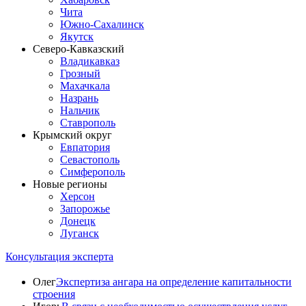
Чита
Южно-Сахалинск
Якутск
Северо-Кавказский
Владикавказ
Грозный
Махачкала
Назрань
Нальчик
Ставрополь
Крымский округ
Евпатория
Севастополь
Симферополь
Новые регионы
Херсон
Запорожье
Донецк
Луганск
Консультация эксперта
Олег
Экспертиза ангара на определение капитальности
строения