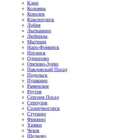
Клин
Коломна
Королев
Красногорск
Лобня
Лыткарино
Люберцы
Мытищи
Наро-Фоминск
Ногинск
Одинцово
Орехово-Зуево
Павловский Посад
Подольск
Пушкино
Раменское
Реутов
Сергиев Посад
Серпухов
Солнечногорск
Ступино
Фрязино
Химки
Чехов
Щелково