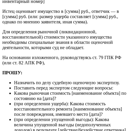
инвентарный номер]
Истец оценивает имущество в [сумма] руб., ответчик — в
[сумма] руб. (или: размер ущерба составляет [сумма] руб.,
однако по мнению заявителя, иная сумма).
Для определения рыночной (ликвидационной,
восстановительной) стоимости указанного имущества
необходимы специальные знания в области оценочной
деятельности, которыми суд не обладает.
На основании изложенного, руководствуясь ст. 79 ГПК РФ
(или ст. 82 АПК РФ),
ПРОШУ:
Назначить по делу судебную оценочную экспертизу.
Поставить перед экспертом следующие вопросы:
Какова рыночная стоимость [наименование объекта] по
состоянию на [дата]?
(при определении ущерба): Какова стоимость
восстановительного ремонта [наименование объекта]
после повреждения, имевшего место [дата]?
(при определении упущенной выгоды): Какова
величина упущенной выгоды (недополученных
доходов) в результате [действие/бездействие ответчика]