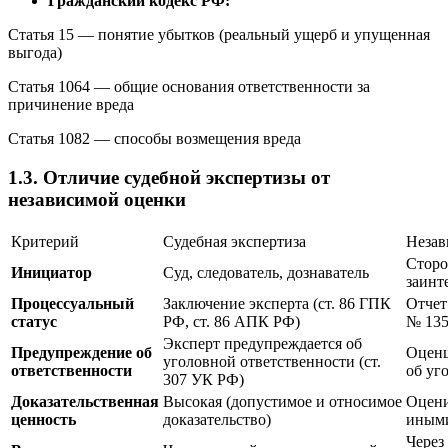
Гражданский кодекс РФ:
Статья 15 — понятие убытков (реальный ущерб и упущенная
выгода)
Статья 1064 — общие основания ответственности за
причинение вреда
Статья 1082 — способы возмещения вреда
1.3. Отличие судебной экспертизы от
независимой оценки
Критерий
Судебная экспертиза
Незав
Сторо
Инициатор
Суд, следователь, дознаватель
заинт
Процессуальный
Заключение эксперта (ст. 86 ГПК
Отчет 
статус
РФ, ст. 86 АПК РФ)
№ 135
Эксперт предупреждается об
Предупреждение об
Оценщ
уголовной ответственности (ст.
ответственности
об уг
307 УК РФ)
Доказательственная
Высокая (допустимое и относимое
Оцени
ценность
доказательство)
иными
Через