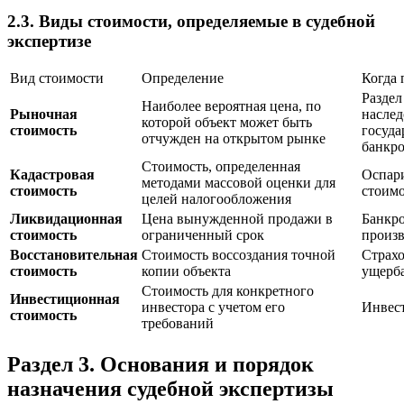
2.3. Виды стоимости, определяемые в судебной
экспертизе
Вид стоимости
Определение
Когда 
Раздел
Наиболее вероятная цена, по
Рыночная
наслед
которой объект может быть
стоимость
госуда
отчужден на открытом рынке
банкро
Стоимость, определенная
Кадастровая
Оспар
методами массовой оценки для
стоимость
стоимо
целей налогообложения
Ликвидационная
Цена вынужденной продажи в
Банкро
стоимость
ограниченный срок
произв
Восстановительная
Стоимость воссоздания точной
Страхо
стоимость
копии объекта
ущерб
Стоимость для конкретного
Инвестиционная
инвестора с учетом его
Инвес
стоимость
требований
Раздел 3. Основания и порядок
назначения судебной экспертизы