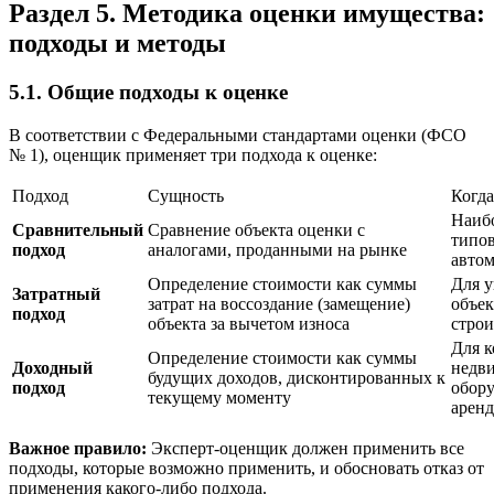
Раздел 5. Методика оценки имущества:
подходы и методы
5.1. Общие подходы к оценке
В соответствии с Федеральными стандартами оценки (ФСО
№ 1), оценщик применяет три подхода к оценке:
Подход
Сущность
Когда
Наибо
Сравнительный
Сравнение объекта оценки с
типов
подход
аналогами, проданными на рынке
авто
Определение стоимости как суммы
Для у
Затратный
затрат на воссоздание (замещение)
объек
подход
объекта за вычетом износа
строи
Для 
Определение стоимости как суммы
Доходный
недви
будущих доходов, дисконтированных к
подход
обору
текущему моменту
арен
Важное правило:
Эксперт-оценщик должен применить все
подходы, которые возможно применить, и обосновать отказ от
применения какого-либо подхода.