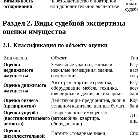
Возможность
Через ходатайство о повторной
ходат
оспаривания
или дополнительной экспертизе
судеб
Раздел 2. Виды судебной экспертизы
оценки имущества
2.1. Классификация по объекту оценки
Вид оценки
Объект
Тип
Оценка
Земельные участки, жилые и
Раз
недвижимого
нежилые помещения, здания,
нас
имущества
сооружения
гос
Автотранспортные средства,
Раз
Оценка движимого
оборудование, мебель, техника,
воз
имущества
ювелирные изделия, антиквариат
бан
Оценка бизнеса
Действующие предприятия, доли в
Кор
(предприятия)
уставном капитале, ценные бумаги
бан
Оценка ущерба
Поврежденное имущество
ДТП
(восстановительного
(автомобиль, квартира,
ины
ремонта)
оборудование)
Оценка
Патенты, товарные знаки,
Спо
интеллектуальной