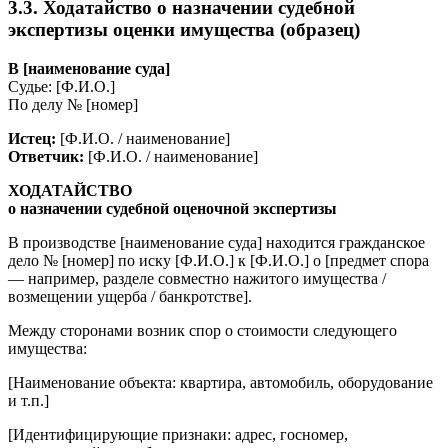
3.3. Ходатайство о назначении судебной
экспертизы оценки имущества (образец)
В [наименование суда]
Судье: [Ф.И.О.]
По делу № [номер]
Истец:
[Ф.И.О. / наименование]
Ответчик:
[Ф.И.О. / наименование]
ХОДАТАЙСТВО
о назначении судебной оценочной экспертизы
В производстве [наименование суда] находится гражданское
дело № [номер] по иску [Ф.И.О.] к [Ф.И.О.] о [предмет спора
— например, разделе совместно нажитого имущества /
возмещении ущерба / банкротстве].
Между сторонами возник спор о стоимости следующего
имущества:
[Наименование объекта: квартира, автомобиль, оборудование
и т.п.]
[Идентифицирующие признаки: адрес, госномер,