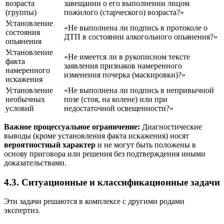
возраста
завещании о его выполнении лицом
(группы)
пожилого (старческого) возраста?»
Установление
«Не выполнена ли подпись в протоколе о
состояния
ДТП в состоянии алкогольного опьянения?»
опьянения
Установление
«Не имеется ли в рукописном тексте
факта
заявления признаков намеренного
намеренного
изменения почерка (маскировки)?»
искажения
Установление
«Не выполнена ли подпись в непривычной
необычных
позе (стоя, на колене) или при
условий
недостаточной освещенности?»
Важное процессуальное ограничение:
Диагностические
выводы (кроме установления факта искажения) носят
вероятностный характер
и не могут быть положены в
основу приговора или решения без подтверждения иными
доказательствами.
4.3. Ситуационные и классификационные задачи
Эти задачи решаются в комплексе с другими родами
экспертиз.