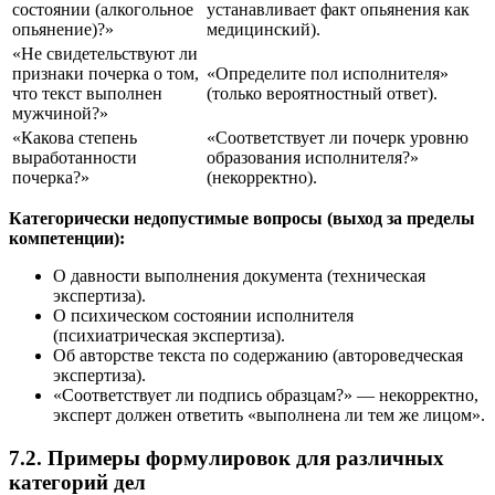
состоянии (алкогольное
устанавливает факт опьянения как
опьянение)?»
медицинский).
«Не свидетельствуют ли
признаки почерка о том,
«Определите пол исполнителя»
что текст выполнен
(только вероятностный ответ).
мужчиной?»
«Какова степень
«Соответствует ли почерк уровню
выработанности
образования исполнителя?»
почерка?»
(некорректно).
Категорически недопустимые вопросы (выход за пределы
компетенции):
О давности выполнения документа (техническая
экспертиза).
О психическом состоянии исполнителя
(психиатрическая экспертиза).
Об авторстве текста по содержанию (автороведческая
экспертиза).
«Соответствует ли подпись образцам?» — некорректно,
эксперт должен ответить «выполнена ли тем же лицом».
7.2. Примеры формулировок для различных
категорий дел