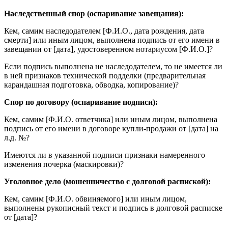
Наследственный спор (оспаривание завещания):
Кем, самим наследодателем [Ф.И.О., дата рождения, дата
смерти] или иным лицом, выполнена подпись от его имени в
завещании от [дата], удостоверенном нотариусом [Ф.И.О.]?
Если подпись выполнена не наследодателем, то не имеется ли
в ней признаков технической подделки (предварительная
карандашная подготовка, обводка, копирование)?
Спор по договору (оспаривание подписи):
Кем, самим [Ф.И.О. ответчика] или иным лицом, выполнена
подпись от его имени в договоре купли-продажи от [дата] на
л.д. №?
Имеются ли в указанной подписи признаки намеренного
изменения почерка (маскировки)?
Уголовное дело (мошенничество с долговой распиской):
Кем, самим [Ф.И.О. обвиняемого] или иным лицом,
выполнены рукописный текст и подпись в долговой расписке
от [дата]?