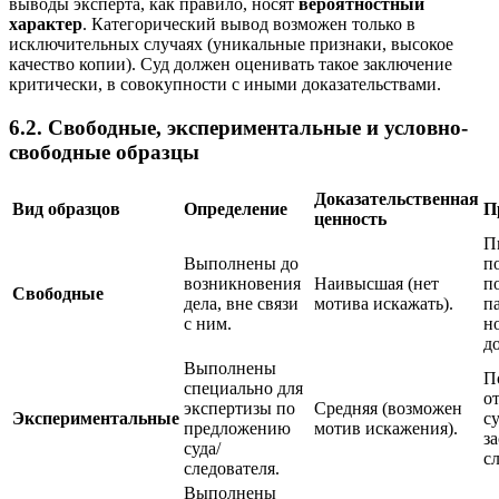
выводы эксперта, как правило, носят
вероятностный
характер
. Категорический вывод возможен только в
исключительных случаях (уникальные признаки, высокое
качество копии). Суд должен оценивать такое заключение
критически, в совокупности с иными доказательствами.
6.2. Свободные, экспериментальные и условно-
свободные образцы
Доказательственная
Вид образцов
Определение
П
ценность
П
Выполнены до
п
возникновения
Наивысшая (нет
п
Свободные
дела, вне связи
мотива искажать).
п
с ним.
н
д
Выполнены
П
специально для
о
экспертизы по
Средняя (возможен
Экспериментальные
с
предложению
мотив искажения).
з
суда/
с
следователя.
Выполнены