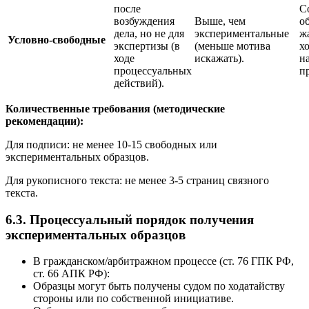
после
С
возбуждения
Выше, чем
о
дела, но не для
экспериментальные
ж
Условно-свободные
экспертизы (в
(меньше мотива
х
ходе
искажать).
н
процессуальных
п
действий).
Количественные требования (методические
рекомендации):
Для подписи: не менее 10-15 свободных или
экспериментальных образцов.
Для рукописного текста: не менее 3-5 страниц связного
текста.
6.3. Процессуальный порядок получения
экспериментальных образцов
В гражданском/арбитражном процессе (ст. 76 ГПК РФ,
ст. 66 АПК РФ):
Образцы могут быть получены судом по ходатайству
стороны или по собственной инициативе.