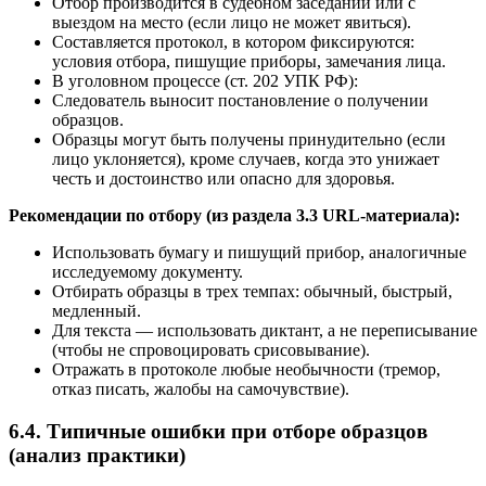
Отбор производится в судебном заседании или с
выездом на место (если лицо не может явиться).
Составляется протокол, в котором фиксируются:
условия отбора, пишущие приборы, замечания лица.
В уголовном процессе (ст. 202 УПК РФ):
Следователь выносит постановление о получении
образцов.
Образцы могут быть получены принудительно (если
лицо уклоняется), кроме случаев, когда это унижает
честь и достоинство или опасно для здоровья.
Рекомендации по отбору (из раздела 3.3 URL-материала):
Использовать бумагу и пишущий прибор, аналогичные
исследуемому документу.
Отбирать образцы в трех темпах: обычный, быстрый,
медленный.
Для текста — использовать диктант, а не переписывание
(чтобы не спровоцировать срисовывание).
Отражать в протоколе любые необычности (тремор,
отказ писать, жалобы на самочувствие).
6.4. Типичные ошибки при отборе образцов
(анализ практики)