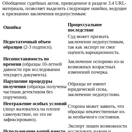
Обобщение судебных актов, приведенное в разделе 3.4 URL-
материала, позволяет выделить следующие ошибки, ведущие
к признанию заключения недопустимым:
Процессуальное
Ошибка
последствие
Суд может признать
Недостаточный объем
заключение недопустимым,
образцов
(2-3 подписи).
так как эксперт не смог
оценить вариационность.
Несопоставимость по
Заключение оспоримо из-за
времени
(образцы 10-летней
возможных возрастных
давности при исследовании
изменений почерка.
текущего документа).
Нарушение процедуры
Образцы не имеют
получения
(образцы получены
юридической силы,
частным детективом без
заключение недопустимо.
поручения).
Неотражение особых условий
Сторона может заявить, что
(лицо жаловалось на плохое
образцы некачественные из-
самочувствие, но это не
за необычного состояния.
зафиксировано).
Эксперт лишен возможности
Использование копий вместо
исследовать нажим и