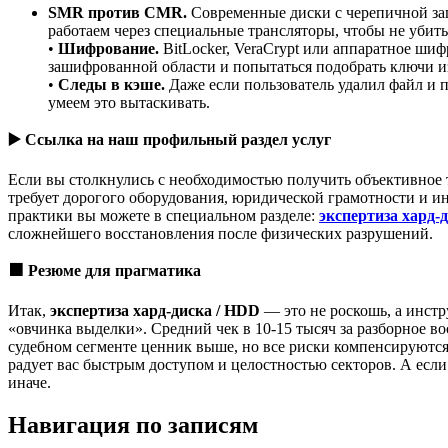
SMR против CMR.
Современные диски с черепичной за
работаем через специальные трансляторы, чтобы не убить
•
Шифрование.
BitLocker, VeraCrypt или аппаратное ши
зашифрованной области и попытаться подобрать ключи из
•
Следы в кэше.
Даже если пользователь удалил файл и 
умеем это вытаскивать.
▶️
Ссылка на наш профильный раздел услуг
Если вы столкнулись с необходимостью получить объективное 
требует дорогого оборудования, юридической грамотности и ин
практики вы можете в специальном разделе:
экспертиза хард-
сложнейшего восстановления после физических разрушений.
🟧
Резюме для прагматика
Итак,
экспертиза хард-диска / HDD
— это не роскошь, а инстр
«овчинка выделки». Средний чек в 10-15 тысяч за разборное 
судебном сегменте ценник выше, но все риски компенсируются
радует вас быстрым доступом и целостностью секторов. А если 
иначе.
Навигация по записям