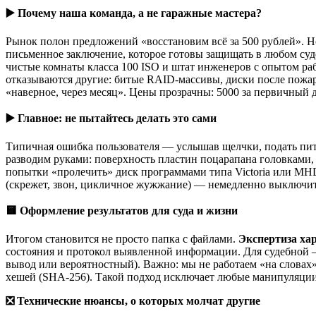
▶️
Почему наша команда, а не гаражные мастера?
Рынок полон предложений «восстановим всё за 500 рублей». 
письменное заключение, которое готовы защищать в любом суде,
чистые комнаты класса 100 ISO и штат инженеров с опытом ра
отказываются другие: битые RAID-массивы, диски после пожар
«наверное, через месяц». Цены прозрачны: 5000 за первичный д
▶️
Главное: не пытайтесь делать это сами
Типичная ошибка пользователя — услышав щелчки, подать питан
разводим руками: поверхность пластин поцарапана головками,
попытки «пролечить» диск программами типа Victoria или MHDD
(скрежет, звон, цикличное жужжание) — немедленно выключите
🟨
Оформление результатов для суда и жизни
Итогом становится не просто папка с файлами.
Экспертиза ха
состояния и протокол выявленной информации. Для судебной —
вывод или вероятностный). Важно: мы не работаем «на слова
хешей (SHA-256). Такой подход исключает любые манипуляции 
❎
Технические нюансы, о которых молчат другие