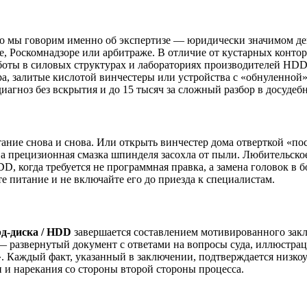
Но мы говорим именно об экспертизе — юридически значимом де
 Роскомнадзоре или арбитраже. В отличие от кустарных контор, 
боты в силовых структурах и лабораториях производителей HDD. 
а, залитые кислотой винчестеры или устройства с «обнуленной
иагноз без вскрытия и до 15 тысяч за сложный разбор в досудеб
ие снова и снова. Или открыть винчестер дома отверткой «посмо
 а прецизионная смазка шпинделя засохла от пыли. Любительско
, когда требуется не программная правка, а замена головок в бо
 питание и не включайте его до приезда к специалистам.
рд-диска / HDD
завершается составлением мотивированного закл
 развернутый документ с ответами на вопросы суда, иллюстрац
х». Каждый факт, указанный в заключении, подтверждается низ
и нарекания со стороны второй стороны процесса.