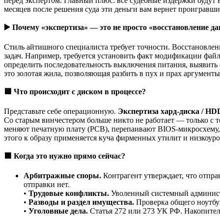
перед экспертом. Главный плюс: все судебные издержки будут в
месяцев после решения суда эти деньги вам вернет проигравши
▶️
Почему «экспертиза» — это не просто «восстановление д
Стиль айтишного специалиста требует точности. Восстановле
задач. Например, требуется установить факт модификации фай
определить последовательность выключения питания, выявить с
это золотая жила, позволяющая разбить в пух и прах аргумент
🟨
Что происходит с диском в процессе?
Представьте себе операционную.
Экспертиза хард-диска / HD
Со старым винчестером больше никто не работает — только с т
меняют печатную плату (PCB), перепаивают BIOS-микросхему,
этого к образу применяется куча фирменных утилит и низкоур
🟩
Когда это нужно прямо сейчас?
Арбитражные споры.
Контрагент утверждает, что отпр
отправки нет.
•
Трудовые конфликты.
Уволенный системный администра
•
Разводы и раздел имущества.
Проверка общего ноутбук
•
Уголовные дела.
Статья 272 или 273 УК РФ. Накопител