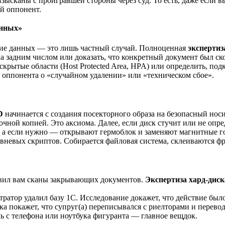
зысканы с проигравшей стороны через суд. То есть, даже если вы
й оппонент.
анных»
ние данных — это лишь частный случай. Полноценная
экспертиз
ла задним числом или доказать, что конкретный документ был с
крытые области (Host Protected Area, HPA) или определить, по
ы оппонента о «случайном удалении» или «техническом сбое».
D
начинается с создания посекторного образа на безопасный нос
очной копией. Это аксиома. Далее, если диск стучит или не опр
 а если нужно — открывают гермоблок и заменяют магнитные го
овневых скриптов. Собирается файловая система, склеиваются 
авил вам сканы закрывающих документов.
Экспертиза хард-диск
тор удалил базу 1С. Исследование докажет, что действие было
а покажет, что супруг(а) переписывался с риелторами и перевод
ь с телефона или ноутбука фигуранта — главное вещдок.