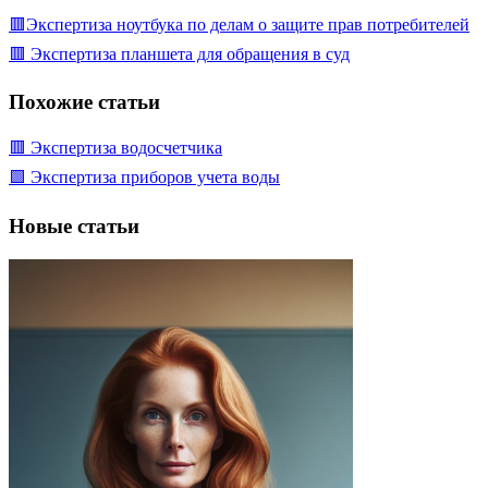
🟥Экспертиза ноутбука по делам о защите прав потребителей
🟥 Экспертиза планшета для обращения в суд
Похожие статьи
🟥 Экспертиза водосчетчика
🟩 Экспертиза приборов учета воды
Новые статьи