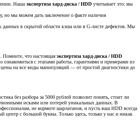
лении. Наша
экспертиза хард-диска / HDD
учитывает это: мы
у, но мы можем дать заключение о факте наличия
к данных в скрытой области кэша или в G-листе дефектов. Мы
. Помните, что настоящая
экспертиза хард-диска / HDD
но ознакомиться с этапами работы, гарантиями и примерами из
е цены на все виды манипуляций — от простой диагностики до
ика без разбора за 5000 рублей позволит понять, стоит ли
иллионными исками или потерей уникальных данных. В
офессионалам, не кормите шарлатанов, и пусть ваш HDD всегда
й центр с большой буквы. Только здесь, только у нас и никак