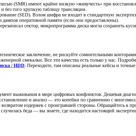
писью (SMR) имеют крайне низкую «живучесть» при восстанов
 и без того хрупкую таблицу трансляции.
фрование (SED). Взлом шифра не входит в стандартную экспертиз
 дампов оперативной памяти (если они предоставлены).
перезаписал сектор, микропрограмма диска могла сохранить кусо
техническое заключение, не рискуйте сомнительными конторами
женерной смекалки. Все эти качества есть только у нас. Подроб
диска / HDD
. Переходите, там описаны реальные кейсы и точны
умент выживания в мире цифровых конфликтов. Дешевая диагност
восстановление и анализ — это копейки по сравнению с многом
 возвратом издержек с проигравшей стороны. Обращайтесь к пр
случилась беда — вы знаете, где находится настоящий экспертны