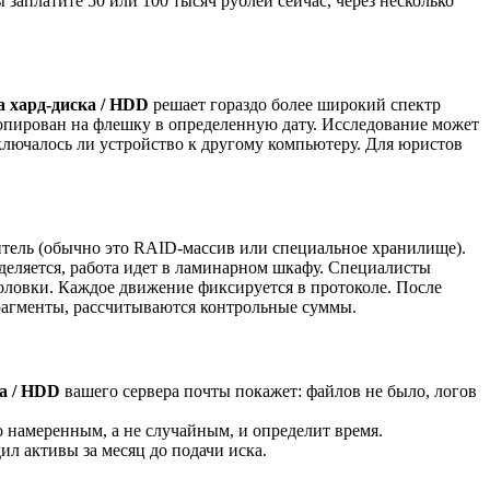
 заплатите 50 или 100 тысяч рублей сейчас, через несколько
а хард-диска / HDD
решает гораздо более широкий спектр
копирован на флешку в определенную дату. Исследование может
дключалось ли устройство к другому компьютеру. Для юристов
итель (обычно это RAID-массив или специальное хранилище).
еделяется, работа идет в ламинарном шкафу. Специалисты
ловки. Каждое движение фиксируется в протоколе. После
фрагменты, рассчитываются контрольные суммы.
а / HDD
вашего сервера почты покажет: файлов не было, логов
 намеренным, а не случайным, и определит время.
ил активы за месяц до подачи иска.