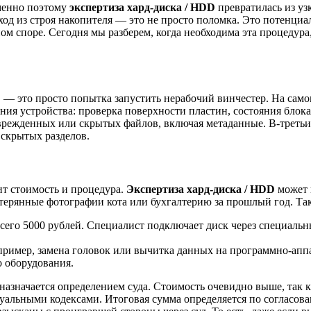
менно поэтому
экспертиза хард-диска / HDD
превратилась из у
од из строя накопителя — это не просто поломка. Это потенциа
ом споре. Сегодня мы разберем, когда необходима эта процедура
D
— это просто попытка запустить нерабочий винчестер. На само
яния устройства: проверка поверхности пластин, состояния бло
оврежденных или скрытых файлов, включая метаданные. В-третьи
 скрытых разделов.
сит стоимость и процедура.
Экспертиза хард-диска / HDD
может 
утерянные фотографии кота или бухгалтерию за прошлый год. Так
сего 5000 рублей. Специалист подключает диск через специаль
пример, замена головок или вычитка данных на программно-аппар
о оборудования.
назначается определением суда. Стоимость очевидно выше, так к
уальными кодексами. Итоговая сумма определяется по согласова