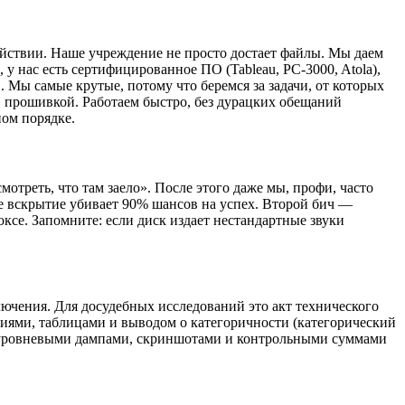
йствии. Наше учреждение не просто достает файлы. Мы даем
у нас есть сертифицированное ПО (Tableau, PC-3000, Atola),
Мы самые крутые, потому что беремся за задачи, от которых
» прошивкой. Работаем быстро, без дурацких обещаний
ном порядке.
треть, что там заело». После этого даже мы, профи, часто
е вскрытие убивает 90% шансов на успех. Второй бич —
ксе. Запомните: если диск издает нестандартные звуки
ючения. Для досудебных исследований это акт технического
иями, таблицами и выводом о категоричности (категорический
коуровневыми дампами, скриншотами и контрольными суммами