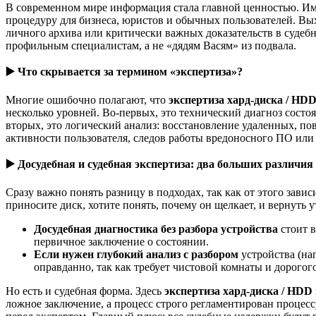
В современном мире информация стала главной ценностью. И
процедуру для бизнеса, юристов и обычных пользователей. Вых
личного архива или критически важных доказательств в судебн
профильным специалистам, а не «дядям Васям» из подвала.
▶️
Что скрывается за термином «экспертиза»?
Многие ошибочно полагают, что
экспертиза хард-диска / HD
несколько уровней. Во-первых, это технический диагноз состо
вторых, это логический анализ: восстановление удаленных, п
активности пользователя, следов работы вредоносного ПО или
▶️
Досудебная и судебная экспертиза: два больших различия
Сразу важно понять разницу в подходах, так как от этого зави
приносите диск, хотите понять, почему он щелкает, и вернуть 
Досудебная диагностика без разбора устройства
стоит в
первичное заключение о состоянии.
Если нужен глубокий анализ с разбором
устройства (на
оправданно, так как требует чистовой комнаты и дорогог
Но есть и судебная форма. Здесь
экспертиза хард-диска / HDD
ложное заключение, а процесс строго регламентирован процесс