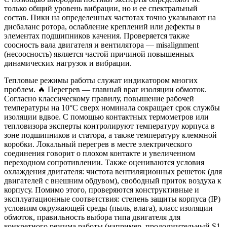
только общий уровень вибрации, но и ее спектральный
состав. Пики на определенных частотах точно указывают на
дисбаланс ротора, ослабление креплений или дефекты в
элементах подшипников качения. Проверяется также
соосность вала двигателя и вентилятора — misalignment
(несоосность) является частой причиной повышенных
динамических нагрузок и вибрации.
Тепловые режимы работы служат индикатором многих
проблем. 🔥 Перегрев — главный враг изоляции обмоток.
Согласно классическому правилу, повышение рабочей
температуры на 10°C сверх номинала сокращает срок службы
изоляции вдвое. С помощью контактных термометров или
тепловизора эксперты контролируют температуру корпуса в
зоне подшипников и статора, а также температуру клеммной
коробки. Локальный перегрев в месте электрического
соединения говорит о плохом контакте и увеличенном
переходном сопротивлении. Также оцениваются условия
охлаждения двигателя: чистота вентиляционных решеток (для
двигателей с внешним обдувом), свободный приток воздуха к
корпусу. Помимо этого, проверяются конструктивные и
эксплуатационные соответствия: степень защиты корпуса (IP)
условиям окружающей среды (пыль, влага), класс изоляции
обмоток, правильность выбора типа двигателя для
конкретного режима работы (например, продолжительный S1