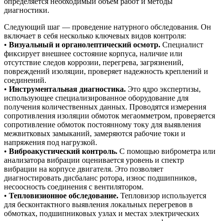
определяется необходимый объем работ и методы
диагностики.
Следующий шаг — проведение натурного обследования. Он
включает в себя несколько ключевых видов контроля:
•
Визуальный и органолептический осмотр.
Специалист
фиксирует внешнее состояние корпуса, наличие или
отсутствие следов коррозии, перегрева, загрязнений,
повреждений изоляции, проверяет надежность креплений и
соединений.
•
Инструментальная диагностика.
Это ядро экспертизы,
использующее специализированное оборудование для
получения количественных данных. Проводятся измерения
сопротивления изоляции обмоток мегаомметром, проверяется
сопротивление обмоток постоянному току для выявления
межвитковых замыканий, замеряются рабочие токи и
напряжения под нагрузкой.
•
Виброакустический контроль.
С помощью виброметра или
анализатора вибрации оценивается уровень и спектр
вибрации на корпусе двигателя. Это позволяет
диагностировать дисбаланс ротора, износ подшипников,
несоосность соединения с вентилятором.
•
Тепловизионное обследование.
Тепловизор используется
для бесконтактного выявления локальных перегревов в
обмотках, подшипниковых узлах и местах электрических