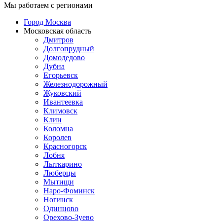
Мы работаем с регионами
Город Москва
Московская область
Дмитров
Долгопрудный
Домодедово
Дубна
Егорьевск
Железнодорожный
Жуковский
Ивантеевка
Климовск
Клин
Коломна
Королев
Красногорск
Лобня
Лыткарино
Люберцы
Мытищи
Наро-Фоминск
Ногинск
Одинцово
Орехово-Зуево