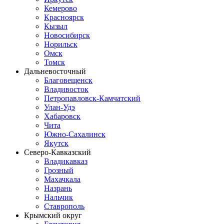
Кемерово
Красноярск
Кызыл
Новосибирск
Норильск
Омск
Томск
Дальневосточный
Благовещенск
Владивосток
Петропавловск-Камчатский
Улан-Удэ
Хабаровск
Чита
Южно-Сахалинск
Якутск
Северо-Кавказский
Владикавказ
Грозный
Махачкала
Назрань
Нальчик
Ставрополь
Крымский округ