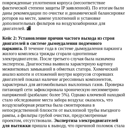
поврежденные уплотнения корпуса (несоответствие
фактической степени защиты IP заявленной). По итогам были
даны рекомендации по очистке и динамической балансировке
роторов на месте, замене уплотнений и установке
дополнительных фильтров на воздухозаборники для
двигателей. 🏬
Кейс 2: Установление причин частого выхода из строя
двигателей в системе дымоудаления подземного
паркинга.
В течение года в системе дымоудаления паркинга
жилого комплекса трижды сгорали однотипные
электродвигатели. После третьего случая была назначена
экспертиза. Диагностика выявила характерную картину
межвитковых замыканий в обмотках статора. Химический
анализ копоти и отложений внутри корпусов сгоревших
двигателей показал наличие агрессивных компонентов,
характерных для автомобильных выхлопных газов. Проверка
питающей сети зафиксировала хроническую несимметрию
напряжений (разбаланс более 5%). Однако ключевой находкой
стало обследование места забора воздуха: оказалось, что
воздухозаборная решетка была смонтирована в
непосредственной близости от выхлопной трубы въездного
рампы, а фильтры грубой очистки, предусмотренные
проектом, отсутствовали.
Экспертиза электродвигателей
для вытяжки
пришла к выводу, что причиной поломок стала