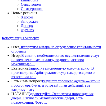
Евпатория
Севастополь
Симферополь
Новые регионы
Херсон
Запорожье
Донецк
Луганск
Консультация эксперта
Олег
Экспертиза ангара на определение капитальности
строения
Игорь
В связи с необходимостью осуществления услуг
по комплексному анализу водного раствора
мочевины(A...
Екатерина
Запрос на письменную консультацию В
производстве Арбитражного суда находится дело о
взыскании ко...
Есть к вам вопрос!
Результат хорошего аудита — это не
просто гора бумаг, а готовый план действий, где
каждому шагу п...
НАТАЛЬЯ
Здравствуйте. Экспертиза повреждения
двери. Отгибали металлические двери, есть
повреждения. Фото ...