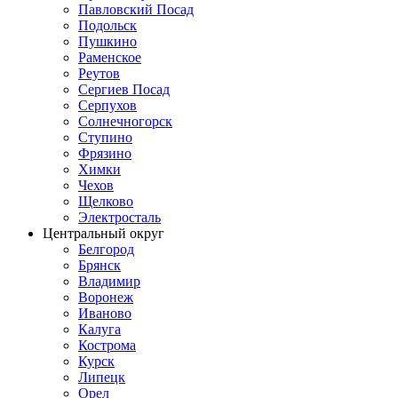
Павловский Посад
Подольск
Пушкино
Раменское
Реутов
Сергиев Посад
Серпухов
Солнечногорск
Ступино
Фрязино
Химки
Чехов
Щелково
Электросталь
Центральный округ
Белгород
Брянск
Владимир
Воронеж
Иваново
Калуга
Кострома
Курск
Липецк
Орел