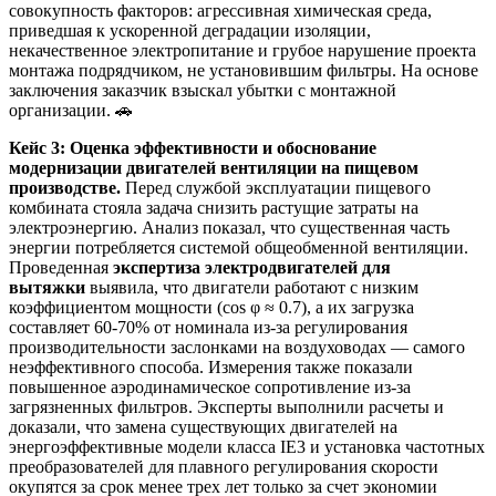
совокупность факторов: агрессивная химическая среда,
приведшая к ускоренной деградации изоляции,
некачественное электропитание и грубое нарушение проекта
монтажа подрядчиком, не установившим фильтры. На основе
заключения заказчик взыскал убытки с монтажной
организации. 🚗
Кейс 3: Оценка эффективности и обоснование
модернизации двигателей вентиляции на пищевом
производстве.
Перед службой эксплуатации пищевого
комбината стояла задача снизить растущие затраты на
электроэнергию. Анализ показал, что существенная часть
энергии потребляется системой общеобменной вентиляции.
Проведенная
экспертиза электродвигателей для
вытяжки
выявила, что двигатели работают с низким
коэффициентом мощности (cos φ ≈ 0.7), а их загрузка
составляет 60-70% от номинала из-за регулирования
производительности заслонками на воздуховодах — самого
неэффективного способа. Измерения также показали
повышенное аэродинамическое сопротивление из-за
загрязненных фильтров. Эксперты выполнили расчеты и
доказали, что замена существующих двигателей на
энергоэффективные модели класса IE3 и установка частотных
преобразователей для плавного регулирования скорости
окупятся за срок менее трех лет только за счет экономии