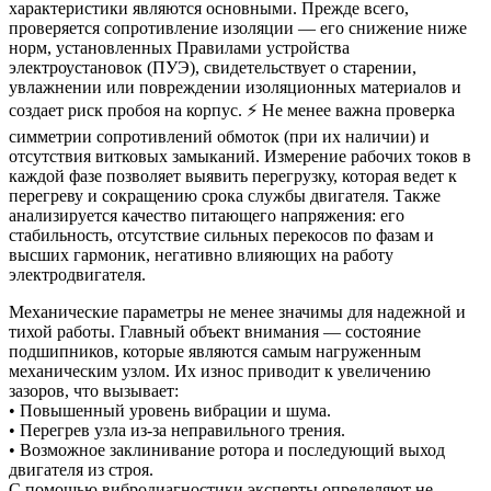
характеристики являются основными. Прежде всего,
проверяется сопротивление изоляции — его снижение ниже
норм, установленных Правилами устройства
электроустановок (ПУЭ), свидетельствует о старении,
увлажнении или повреждении изоляционных материалов и
создает риск пробоя на корпус. ⚡ Не менее важна проверка
симметрии сопротивлений обмоток (при их наличии) и
отсутствия витковых замыканий. Измерение рабочих токов в
каждой фазе позволяет выявить перегрузку, которая ведет к
перегреву и сокращению срока службы двигателя. Также
анализируется качество питающего напряжения: его
стабильность, отсутствие сильных перекосов по фазам и
высших гармоник, негативно влияющих на работу
электродвигателя.
Механические параметры не менее значимы для надежной и
тихой работы. Главный объект внимания — состояние
подшипников, которые являются самым нагруженным
механическим узлом. Их износ приводит к увеличению
зазоров, что вызывает:
• Повышенный уровень вибрации и шума.
• Перегрев узла из-за неправильного трения.
• Возможное заклинивание ротора и последующий выход
двигателя из строя.
С помощью вибродиагностики эксперты определяют не