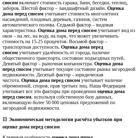
сносом
включает стоимость гаража, бани, беседки, теплиц,
заборов. Шестой фактор – ландшафтный дизайн.
Оценка
дома перед сносом
учитывает стоимость многолетних
насаждений, плодовых деревьев, газонов, систем
автоматического полива. Седьмой фактор – видовая
характеристика.
Оценка дома перед сносом
учитывает вид из
окон – на лес, на воду, на парк, что может увеличивать
стоимость на 15-25 процентов. Восьмой фактор –
транспортная доступность.
Оценка дома перед
сносом
учитывает удалённость от города, наличие
общественного транспорта, состояние подъездных путей.
Девятый фактор – рыночная конъюнктура.
Оценка дома
перед сносом
учитывает текущее состояние рынка загородной
недвижимости. Десятый фактор – юридическая
чистота.
Оценка дома перед сносом
учитывает наличие
обременений, споров, прав третьих лиц. Наша Федерация
учитывает все эти факторы при проведении
оценка дома
перед сносом
, используя собственную базу данных,
включающую более 50 000 ценовых предложений по
загородной недвижимости.
🟨
Экономическая методология расчёта убытков при
оценке дома перед сносом
Ключевая особенность
оценка дома перед