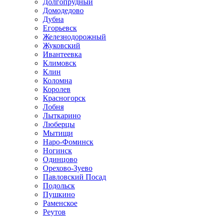
Долгопрудный
Домодедово
Дубна
Егорьевск
Железнодорожный
Жуковский
Ивантеевка
Климовск
Клин
Коломна
Королев
Красногорск
Лобня
Лыткарино
Люберцы
Мытищи
Наро-Фоминск
Ногинск
Одинцово
Орехово-Зуево
Павловский Посад
Подольск
Пушкино
Раменское
Реутов