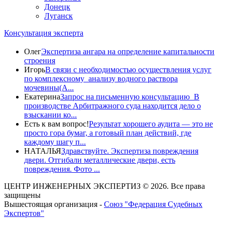
Донецк
Луганск
Консультация эксперта
Олег
Экспертиза ангара на определение капитальности
строения
Игорь
В связи с необходимостью осуществления услуг
по комплексному анализу водного раствора
мочевины(A...
Екатерина
Запрос на письменную консультацию В
производстве Арбитражного суда находится дело о
взыскании ко...
Есть к вам вопрос!
Результат хорошего аудита — это не
просто гора бумаг, а готовый план действий, где
каждому шагу п...
НАТАЛЬЯ
Здравствуйте. Экспертиза повреждения
двери. Отгибали металлические двери, есть
повреждения. Фото ...
ЦЕНТР ИНЖЕНЕРНЫХ ЭКСПЕРТИЗ © 2026. Все права
защищены
Вышестоящая организация -
Союз "Федерация Судебных
Экспертов"