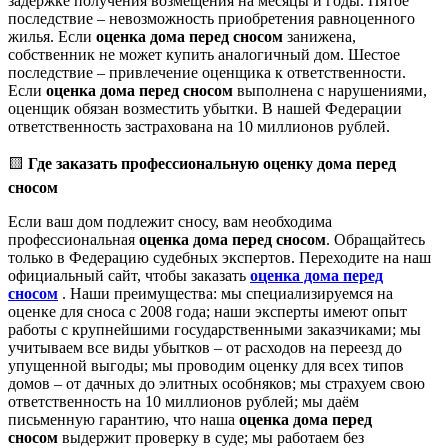
задержке получения возмещения на месяцы и годы. Пятое
последствие – невозможность приобретения равноценного
жилья. Если
оценка дома перед сносом
занижена,
собственник не может купить аналогичный дом. Шестое
последствие – привлечение оценщика к ответственности.
Если
оценка дома перед сносом
выполнена с нарушениями,
оценщик обязан возместить убытки. В нашей Федерации
ответственность застрахована на 10 миллионов рублей.
🟨
Где заказать профессиональную оценку дома перед
сносом
Если ваш дом подлежит сносу, вам необходима
профессиональная
оценка дома перед сносом
. Обращайтесь
только в Федерацию судебных экспертов. Переходите на наш
официальный сайт, чтобы заказать
оценка дома перед
сносом
. Наши преимущества: мы специализируемся на
оценке для сноса с 2008 года; наши эксперты имеют опыт
работы с крупнейшими государственными заказчиками; мы
учитываем все виды убытков – от расходов на переезд до
упущенной выгоды; мы проводим оценку для всех типов
домов – от дачных до элитных особняков; мы страхуем свою
ответственность на 10 миллионов рублей; мы даём
письменную гарантию, что наша
оценка дома перед
сносом
выдержит проверку в суде; мы работаем без