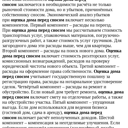
сносом
заключается в необходимости расчёта не только
рыночной стоимости дома, но и убытков, причинённых
собственнику сносом. Экономический анализ убытков
при
оценка дома перед сносом
включает несколько
компонентов. Первый компонент – расходы на переезд.
При
оценка дома перед сносом
мы рассчитываем стоимость
транспортных услуг, упаковочных материалов, погрузочно-
разгрузочных работ, а также стоимость услуг грузчиков. Для
загородного дома эти расходы выше, чем для квартиры.
Второй компонент – расходы на поиск нового дома.
Оценка
дома перед сносом
включает стоимость риэлторских услуг,
комиссионных вознаграждений, расходов на проверку
юридической чистоты нового объекта. Третий компонент –
расходы на оформление права собственности.
Оценка дома
перед сносом
учитывает государственную пошлину за
регистрацию права, расходы на нотариальное удостоверение
сделок. Четвёртый компонент – расходы на ремонт и
обустройство. Если новый дом требует ремонта,
оценка дома
перед сносом
включает смету на отделочные работы, а также
на обустройство участка. Пятый компонент – упущенная
выгода. Если дом использовался для ведения бизнеса
(гостевой дом, сдача в аренду),
оценка дома перед
сносом
включает расчёт неполученных доходов. Шестой
компонент – компенсация за неотделимые улучшения. Если
собственник произвёл улучшения (ландшафтный дизайн,