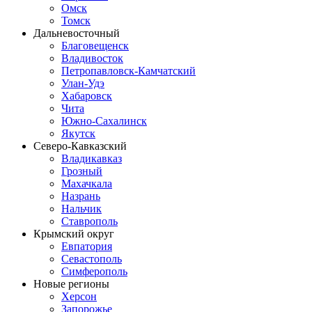
Омск
Томск
Дальневосточный
Благовещенск
Владивосток
Петропавловск-Камчатский
Улан-Удэ
Хабаровск
Чита
Южно-Сахалинск
Якутск
Северо-Кавказский
Владикавказ
Грозный
Махачкала
Назрань
Нальчик
Ставрополь
Крымский округ
Евпатория
Севастополь
Симферополь
Новые регионы
Херсон
Запорожье