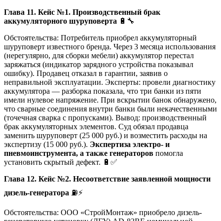
Глава 11. Кейс №1. Производственный брак
аккумуляторного шуруповерта
🔋🔧
Обстоятельства: Потребитель приобрел аккумуляторный
шуруповерт известного бренда. Через 3 месяца использования
(нерегулярно, для сборки мебели) аккумулятор перестал
заряжаться (индикатор зарядного устройства показывал
ошибку). Продавец отказал в гарантии, заявив о
неправильной эксплуатации. Эксперты: провели диагностику
аккумулятора — разборка показала, что три банки из пяти
имели нулевое напряжение. При вскрытии банок обнаружено,
что сварные соединения внутри банки были некачественными
(точечная сварка с пропусками). Вывод: производственный
брак аккумуляторных элементов. Суд обязал продавца
заменить шуруповерт (25 000 руб.) и возместить расходы на
экспертизу (15 000 руб.).
Экспертиза электро- и
пневмоинструмента, а также генераторов
помогла
установить скрытый дефект. 🔋✅
Глава 12. Кейс №2. Несоответствие заявленной мощности
дизель-генератора
⛽⚡
Обстоятельства: ООО «СтройМонтаж» приобрело дизель-