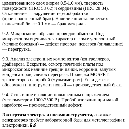
цементованного слоя (норма 0.5-1.0 мм), твердость
поверхности (HRC 58-62) и сердцевины (HRC 28-34).
Отклонение — нарушение термообработки
(производственный брак). Наличие неметаллических
включений более 0.1 мм — брак материала.
9.2. Микроскопия обрывов проводов обмотки. Под
микроскопом оценивается характер излома: усталостный
(мелкие бороздки) — дефект провода; перегрев (оплавление)
— перегрузка.
9.3. Анализ электронных компонентов (контроллеров,
драйверов). Вскрытие, осмотр печатной платы под
микроскопом: наличие трещин пайки, коррозии, вздутых
конденсаторов, следов перегрева. Проверка MOSFET-
транзисторов на пробой (мультиметром). Если дефект
обнаружен и инструмент новый — производственный брак.
9.4. Испытание изоляции повышенным напряжением
(мегаомметром 1000-2500 В). Пробой изоляции при малой
наработке — производственный дефект.
Экспертиза электро- и пневмоинструмента, а также
генераторов
требует лабораторной базы для металлографии и
электроники. 🧪🔬