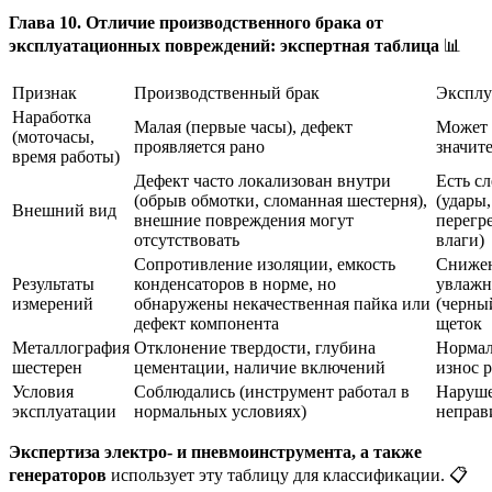
Глава 10. Отличие производственного брака от
эксплуатационных повреждений: экспертная таблица
📊
Признак
Производственный брак
Эксплу
Наработка
Малая (первые часы), дефект
Может 
(моточасы,
проявляется рано
значит
время работы)
Дефект часто локализован внутри
Есть с
(обрыв обмотки, сломанная шестерня),
(удары
Внешний вид
внешние повреждения могут
перегр
отсутствовать
влаги)
Сопротивление изоляции, емкость
Снижен
Результаты
конденсаторов в норме, но
увлажн
измерений
обнаружены некачественная пайка или
(черный
дефект компонента
щеток
Металлография
Отклонение твердости, глубина
Нормал
шестерен
цементации, наличие включений
износ 
Условия
Соблюдались (инструмент работал в
Наруше
эксплуатации
нормальных условиях)
неправ
Экспертиза электро- и пневмоинструмента, а также
генераторов
использует эту таблицу для классификации. 📋