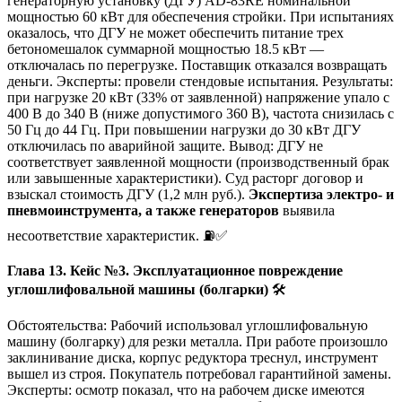
генераторную установку (ДГУ) AD-83RЕ номинальной
мощностью 60 кВт для обеспечения стройки. При испытаниях
оказалось, что ДГУ не может обеспечить питание трех
бетономешалок суммарной мощностью 18.5 кВт —
отключалась по перегрузке. Поставщик отказался возвращать
деньги. Эксперты: провели стендовые испытания. Результаты:
при нагрузке 20 кВт (33% от заявленной) напряжение упало с
400 В до 340 В (ниже допустимого 360 В), частота снизилась с
50 Гц до 44 Гц. При повышении нагрузки до 30 кВт ДГУ
отключилась по аварийной защите. Вывод: ДГУ не
соответствует заявленной мощности (производственный брак
или завышенные характеристики). Суд расторг договор и
взыскал стоимость ДГУ (1,2 млн руб.).
Экспертиза электро- и
пневмоинструмента, а также генераторов
выявила
несоответствие характеристик. ⛽✅
Глава 13. Кейс №3. Эксплуатационное повреждение
углошлифовальной машины (болгарки)
🛠️
Обстоятельства: Рабочий использовал углошлифовальную
машину (болгарку) для резки металла. При работе произошло
заклинивание диска, корпус редуктора треснул, инструмент
вышел из строя. Покупатель потребовал гарантийной замены.
Эксперты: осмотр показал, что на рабочем диске имеются