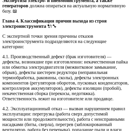
Экспертиза электро- и пневмоинструмента, а также
генераторов
должна опираться на актуальную нормативную
базу. 📖
Глава 4. Классификация причин выхода из строя
электроинструмента
🔌🔧
С экспертной точки зрения причины отказов
электроинструмента подразделяются на следующие
категории:
4.1. Производственный дефект (брак изготовителя) —
дефекты, возникшие при изготовлении: некачественная пайка
или обмотка электродвигателя (межвитковое замыкание,
обрыв), дефекты шестерен редуктора (неправильная
термообработка, раковины, сколы), дефекты электронных
компонентов (регуляторов оборотов, пусковых конденсаторов,
контроллеров аккумуляторов), дефекты изоляции (пробой),
некачественная сборка (перекосы, недотяжка).
Ответственность лежит на изготовителе или продавце.
4.2. Эксплуатационный отказ — вызван нарушением правил
эксплуатации: перегрузка (работа сверх допустимой
мощности или продолжительности), работа с неисправными
насадками (биты, сверла), перегрев (заблокированный
вентилятор, работа без перерыва), попадание пыли и влаги