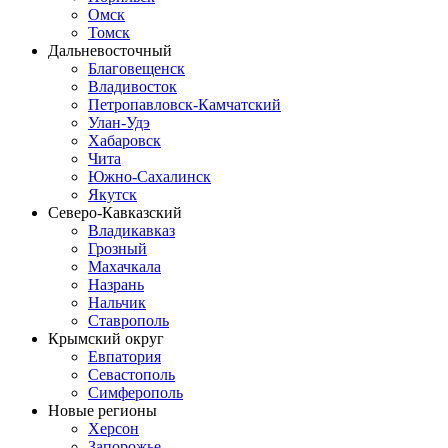
Омск
Томск
Дальневосточный
Благовещенск
Владивосток
Петропавловск-Камчатский
Улан-Удэ
Хабаровск
Чита
Южно-Сахалинск
Якутск
Северо-Кавказский
Владикавказ
Грозный
Махачкала
Назрань
Нальчик
Ставрополь
Крымский округ
Евпатория
Севастополь
Симферополь
Новые регионы
Херсон
Запорожье