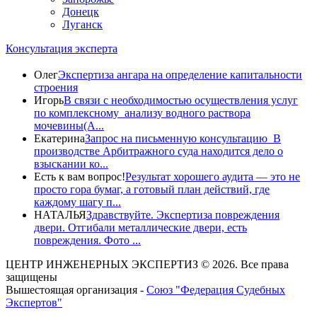
Донецк
Луганск
Консультация эксперта
Олег
Экспертиза ангара на определение капитальности
строения
Игорь
В связи с необходимостью осуществления услуг
по комплексному анализу водного раствора
мочевины(A...
Екатерина
Запрос на письменную консультацию В
производстве Арбитражного суда находится дело о
взыскании ко...
Есть к вам вопрос!
Результат хорошего аудита — это не
просто гора бумаг, а готовый план действий, где
каждому шагу п...
НАТАЛЬЯ
Здравствуйте. Экспертиза повреждения
двери. Отгибали металлические двери, есть
повреждения. Фото ...
ЦЕНТР ИНЖЕНЕРНЫХ ЭКСПЕРТИЗ © 2026. Все права
защищены
Вышестоящая организация -
Союз "Федерация Судебных
Экспертов"