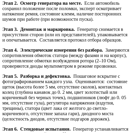
Этап 2. Осмотр генератора на месте.
Если автомобиль
сохранил положение после поломки, эксперт осматривает
натяжение ремня, состояние клемм, наличие посторонних
шумов при работе (при возможности пуска).
Этап 3. Демонтаж и маркировка.
Генератор снимается в
присутствии сторон (или их представителей), упаковывается
и опечатывается. Составляется протокол отбора образцов.
Этап 4. Электрические измерения без разбора.
Замеряются
сопротивления обмоток статора (между фазами и на корпус),
сопротивление обмотки возбуждения ротора (2–10 Ом),
проверяются диоды мультиметром в режиме прозвонки.
Этап 5. Разборка и дефектовка.
Пошаговое вскрытие с
фотографированием каждого узла. Оцениваются: состояние
щеток (высота более 5 мм, отсутствие сколов), контактных
колец (глубина канавок до 0. 2 мм, цвет золотистый или
коричневый без черных точек), подшипников (люфт до 0. 05
мм, отсутствие гула), регулятора напряжения (вздутия,
трещины), статора (цвет лака от желтого до светло-
коричневого, отсутствие запаха гари), диодного моста
(целостность диодов, отсутствие подгаров дорожек).
Этап 6. Стендовые испытания.
Генератор устанавливается