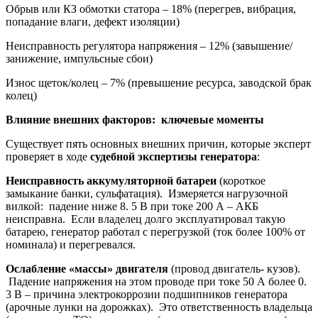
Обрыв или КЗ обмотки статора – 18% (перегрев, вибрация,
попадание влаги, дефект изоляции)
Неисправность регулятора напряжения – 12% (завышение/
занижение, импульсные сбои)
Износ щеток/колец – 7% (превышение ресурса, заводской брак
колец)
Влияние внешних факторов: ключевые моменты
Существует пять основных внешних причин, которые эксперт
проверяет в ходе
судебной экспертизы генератора
:
Неисправность аккумуляторной батареи
(короткое
замыкание банки, сульфатация). Измеряется нагрузочной
вилкой: падение ниже 8. 5 В при токе 200 А – АКБ
неисправна. Если владелец долго эксплуатировал такую
батарею, генератор работал с перегрузкой (ток более 100% от
номинала) и перегревался.
Ослабление «массы» двигателя
(провод двигатель- кузов).
Падение напряжения на этом проводе при токе 50 А более 0.
3 В – причина электрокоррозии подшипников генератора
(арочные лунки на дорожках). Это ответственность владельца