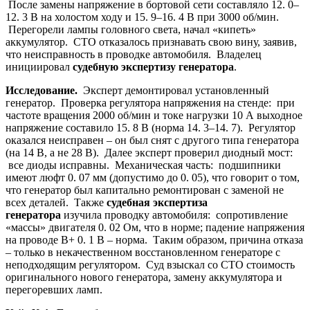
После замены напряжение в бортовой сети составляло 12. 0–
12. 3 В на холостом ходу и 15. 9–16. 4 В при 3000 об/мин.
Перегорели лампы головного света, начал «кипеть»
аккумулятор. СТО отказалось признавать свою вину, заявив,
что неисправность в проводке автомобиля. Владелец
инициировал
судебную экспертизу генератора
.
Исследование.
Эксперт демонтировал установленный
генератор. Проверка регулятора напряжения на стенде: при
частоте вращения 2000 об/мин и токе нагрузки 10 А выходное
напряжение составило 15. 8 В (норма 14. 3–14. 7). Регулятор
оказался неисправен – он был снят с другого типа генератора
(на 14 В, а не 28 В). Далее эксперт проверил диодный мост:
все диоды исправны. Механическая часть: подшипники
имеют люфт 0. 07 мм (допустимо до 0. 05), что говорит о том,
что генератор был капитально ремонтирован с заменой не
всех деталей. Также
судебная экспертиза
генератора
изучила проводку автомобиля: сопротивление
«массы» двигателя 0. 02 Ом, что в норме; падение напряжения
на проводе В+ 0. 1 В – норма. Таким образом, причина отказа
– только в некачественном восстановленном генераторе с
неподходящим регулятором. Суд взыскал со СТО стоимость
оригинального нового генератора, замену аккумулятора и
перегоревших ламп.