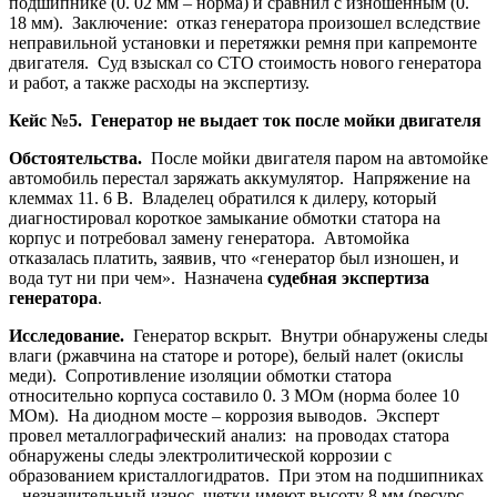
подшипнике (0. 02 мм – норма) и сравнил с изношенным (0.
18 мм). Заключение: отказ генератора произошел вследствие
неправильной установки и перетяжки ремня при капремонте
двигателя. Суд взыскал со СТО стоимость нового генератора
и работ, а также расходы на экспертизу.
Кейс №5. Генератор не выдает ток после мойки двигателя
Обстоятельства.
После мойки двигателя паром на автомойке
автомобиль перестал заряжать аккумулятор. Напряжение на
клеммах 11. 6 В. Владелец обратился к дилеру, который
диагностировал короткое замыкание обмотки статора на
корпус и потребовал замену генератора. Автомойка
отказалась платить, заявив, что «генератор был изношен, и
вода тут ни при чем». Назначена
судебная экспертиза
генератора
.
Исследование.
Генератор вскрыт. Внутри обнаружены следы
влаги (ржавчина на статоре и роторе), белый налет (окислы
меди). Сопротивление изоляции обмотки статора
относительно корпуса составило 0. 3 МОм (норма более 10
МОм). На диодном мосте – коррозия выводов. Эксперт
провел металлографический анализ: на проводах статора
обнаружены следы электролитической коррозии с
образованием кристаллогидратов. При этом на подшипниках
– незначительный износ, щетки имеют высоту 8 мм (ресурс