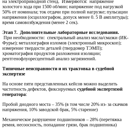
на электроприводной стенд. Измеряются: напряжение
холостого хода при 1500 об/мин; напряжение под нагрузкой
50% от номинала; ток отдачи при полной нагрузке; пульсации
напряжения (осциллографом, допуск менее 0. 5 В амплитуды);
время самовозбуждения (менее 2 сек).
Этап 7. Дополнительные лабораторные исследования.
При необходимости: спектральный анализ масла/смазки (ИК-
Фурье); металлография изломов (электронный микроскоп);
измерение твердости деталей (твердомер ТЭМП);
хроматография продуктов разложения изоляции;
рентгенофлуоресцентный анализ загрязнений.
Типичные неисправности и их трактовка в судебной
экспертизе
На основе пяти представленных кейсов можно выделить
частотность дефектов, фиксируемых
судебной экспертизой
генератора
:
Пробой диодного моста – 35% (в том числе 20% из- за скачков
напряжения, 10% заводской брак, 5% старение)
Механическое разрушение подшипников – 28% (перетяжка
ремня, несоосность, попадание грязи, брак подшипника)