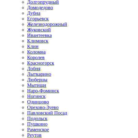
Долгопрудный
Домодедово
Дубна
Егорьевск
Железнодорожный
Жуковский
Ивантеевка
Климовск
Клин
Коломна
Королев
Красногорск
Лобня
Лыткарино
Люберцы
Мытищи
Наро-Фоминск
Ногинск
Одинцово
Орехово-Зуево
Павловский Посад
Подольск
Пушкино
Раменское
Реутов