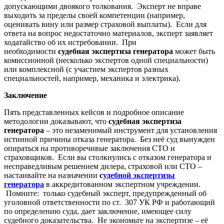
допускающими двоякого толкования. Эксперт не вправе
выходить за пределы своей компетенции (например,
оценивать вину или размер страховой выплаты). Если для
ответа на вопрос недостаточно материалов, эксперт заявляет
ходатайство об их истребовании. При
необходимости
судебная экспертиза генератора
может быть
комиссионной (несколько экспертов одной специальности)
или комплексной (с участием экспертов разных
специальностей, например, механика и электрика).
Заключение
Пять представленных кейсов и подробное описание
методологии доказывают, что
судебная экспертиза
генератора
– это незаменимый инструмент для установления
истинной причины отказа генератора. Без неё суд вынужден
опираться на противоречивые заключения СТО и
страховщиков. Если вы столкнулись с отказом генератора и
несправедливым решением дилера, страховой или СТО –
настаивайте на назначении
с
удебной экспертизы
генератора
в аккредитованном экспертном учреждении.
Помните: только судебный эксперт, предупрежденный об
уголовной ответственности по ст. 307 УК РФ и работающий
по определению суда, дает заключение, имеющее силу
судебного доказательства. Не экономьте на экспертизе – её