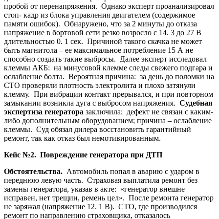
пробой от перенапряжения. Однако эксперт проанализировал
стоп- кадр из блока управления двигателем (содержимое
памяти ошибок). Обнаружено, что за 2 минуты до отказа
напряжение в бортовой сети резко возросло с 14. 3 до 27 В
длительностью 0. 1 сек. Причиной такого скачка не может
быть магнитола – ее максимальное потребление 15 А не
способно создать такие выбросы. Далее эксперт исследовал
клеммы АКБ: на минусовой клемме следы свежего подгара и
ослабление болта. Вероятная причина: за день до поломки на
СТО проверяли плотность электролита и плохо затянули
клемму. При вибрации контакт прерывался, и при повторном
замыкании возникла дуга с выбросом напряжения.
Судебная
экспертиза генератора
заключила: дефект не связан с каким-
либо дополнительным оборудованием; причина – ослабление
клеммы. Суд обязал дилера восстановить гарантийный
ремонт, так как отказ был немотивированным.
Кейс №2. Повреждение генератора при ДТП
Обстоятельства.
Автомобиль попал в аварию с ударом в
переднюю левую часть. Страховая выплатила ремонт без
замены генератора, указав в акте: «генератор внешне
исправен, нет трещин, ремень цел». После ремонта генератор
не заряжал (напряжение 12. 1 В). СТО, где производился
ремонт по направлению страховщика, отказалось