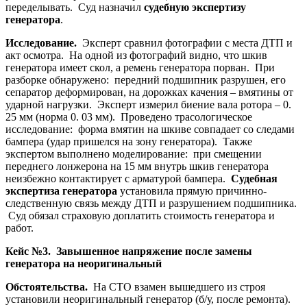
переделывать. Суд назначил
судебную экспертизу
генератора
.
Исследование.
Эксперт сравнил фотографии с места ДТП и
акт осмотра. На одной из фотографий видно, что шкив
генератора имеет скол, а ремень генератора порван. При
разборке обнаружено: передний подшипник разрушен, его
сепаратор деформирован, на дорожках качения – вмятины от
ударной нагрузки. Эксперт измерил биение вала ротора – 0.
25 мм (норма 0. 03 мм). Проведено трасологическое
исследование: форма вмятин на шкиве совпадает со следами
бампера (удар пришелся на зону генератора). Также
экспертом выполнено моделирование: при смещении
переднего лонжерона на 15 мм внутрь шкив генератора
неизбежно контактирует с арматурой бампера.
Судебная
экспертиза генератора
установила прямую причинно-
следственную связь между ДТП и разрушением подшипника.
Суд обязал страховую доплатить стоимость генератора и
работ.
Кейс №3. Завышенное напряжение после замены
генератора на неоригинальный
Обстоятельства.
На СТО взамен вышедшего из строя
установили неоригинальный генератор (б/у, после ремонта).