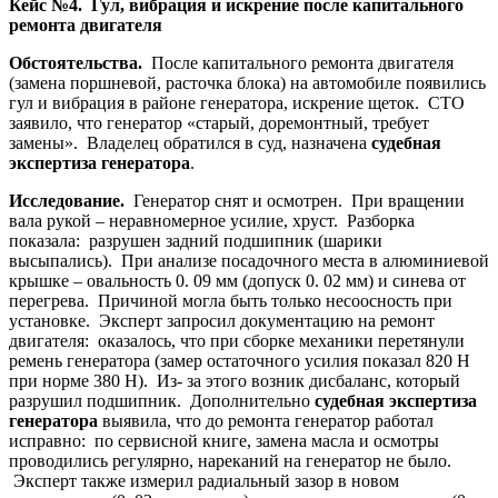
Кейс №4. Гул, вибрация и искрение после капитального
ремонта двигателя
Обстоятельства.
После капитального ремонта двигателя
(замена поршневой, расточка блока) на автомобиле появились
гул и вибрация в районе генератора, искрение щеток. СТО
заявило, что генератор «старый, доремонтный, требует
замены». Владелец обратился в суд, назначена
судебная
экспертиза генератора
.
Исследование.
Генератор снят и осмотрен. При вращении
вала рукой – неравномерное усилие, хруст. Разборка
показала: разрушен задний подшипник (шарики
высыпались). При анализе посадочного места в алюминиевой
крышке – овальность 0. 09 мм (допуск 0. 02 мм) и синева от
перегрева. Причиной могла быть только несоосность при
установке. Эксперт запросил документацию на ремонт
двигателя: оказалось, что при сборке механики перетянули
ремень генератора (замер остаточного усилия показал 820 Н
при норме 380 Н). Из- за этого возник дисбаланс, который
разрушил подшипник. Дополнительно
судебная экспертиза
генератора
выявила, что до ремонта генератор работал
исправно: по сервисной книге, замена масла и осмотры
проводились регулярно, нареканий на генератор не было.
Эксперт также измерил радиальный зазор в новом