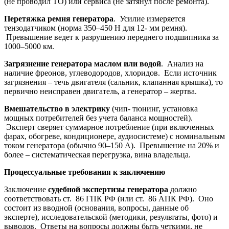
(не проводил ТО) или сервиса (не затянул после ремонта).
Перетяжка ремня генератора
. Усилие измеряется
тензодатчиком (норма 350–450 Н для 12- мм ремня).
Превышение ведет к разрушению переднего подшипника за
1000–5000 км.
Загрязнение генератора маслом или водой
. Анализ на
наличие фреонов, углеводородов, хлоридов. Если источник
загрязнения – течь двигателя (сальник, клапанная крышка), то
первично неисправен двигатель, а генератор – жертва.
Вмешательство в электрику
(чип- тюнинг, установка
мощных потребителей без учета баланса мощностей).
Эксперт сверяет суммарное потребление (при включенных
фарах, обогреве, кондиционере, аудиосистеме) с номинальным
током генератора (обычно 90–150 А). Превышение на 20% и
более – систематическая перегрузка, вина владельца.
Процессуальные требования к заключению
Заключение
судебной экспертизы генератора
должно
соответствовать ст. 86 ГПК РФ (или ст. 86 АПК РФ). Оно
состоит из вводной (основания, вопросы, данные об
эксперте), исследовательской (методики, результаты, фото) и
выводов. Ответы на вопросы должны быть четкими, не