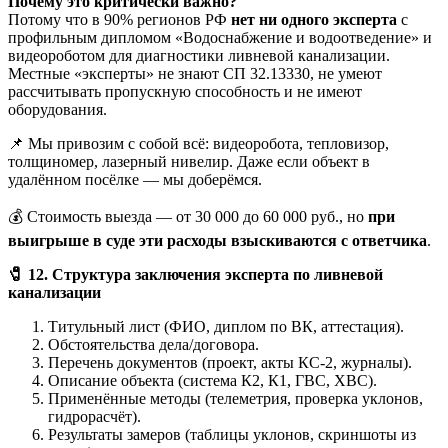
Почему это критически важно?
Потому что в 90% регионов РФ
нет ни одного эксперта
с
профильным дипломом «Водоснабжение и водоотведение» и
видеороботом для диагностики ливневой канализации.
Местные «эксперты» не знают СП 32.13330, не умеют
рассчитывать пропускную способность и не имеют
оборудования.
📌 Мы привозим с собой всё: видеоробота, тепловизор,
толщиномер, лазерный нивелир. Даже если объект в
удалённом посёлке — мы доберёмся.
💰 Стоимость выезда — от 30 000 до 60 000 руб., но
при
выигрыше в суде эти расходы взыскиваются с ответчика
.
🧷
12. Структура заключения эксперта по ливневой
канализации
Титульный лист (ФИО, диплом по ВК, аттестация).
Обстоятельства дела/договора.
Перечень документов (проект, акты КС-2, журналы).
Описание объекта (система К2, К1, ГВС, ХВС).
Применённые методы (телеметрия, проверка уклонов,
гидрорасчёт).
Результаты замеров (таблицы уклонов, скриншоты из