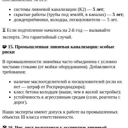
системы ливневой канализации (К2) —
5 лет
;
скрытые работы (трубы под землёй, в каналах) —
5 лет
;
дождеприёмники, колодцы, пескоуловители — 5 лет.
⏳ Если подтопление началось на 2-й год — вызывайте
эксперта. Это гарантийный случай.
🧩
15. Промышленная ливневая канализация: особые
риски
В промышленности ливнёвка часто объединена с условно
чистыми стоками (от мойки оборудования). Добавляются
требования:
наличие маслоотделителей и пескоуловителей (если их
нет — штраф от Росприроднадзора);
класс бетона колодцев (выше, чем в жилой застройке);
устойчивость к агрессивным средам (соли, реагенты с
дорог).
Наши эксперты имеют допуск к работе на промышленных
объектах III класса ответственности.
🛠
️ 16. Чек-лист подготовки к экспертизе ливневой