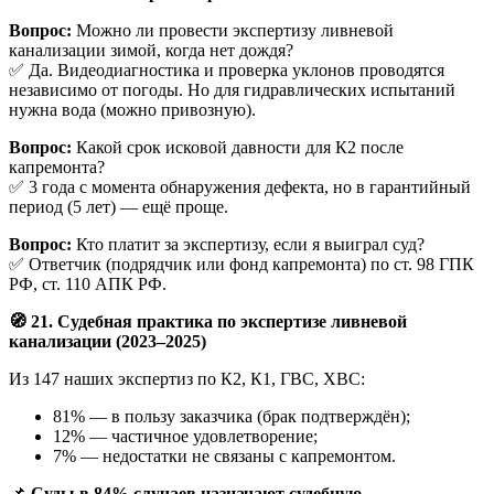
Вопрос:
Можно ли провести экспертизу ливневой
канализации зимой, когда нет дождя?
✅ Да. Видеодиагностика и проверка уклонов проводятся
независимо от погоды. Но для гидравлических испытаний
нужна вода (можно привозную).
Вопрос:
Какой срок исковой давности для К2 после
капремонта?
✅ 3 года с момента обнаружения дефекта, но в гарантийный
период (5 лет) — ещё проще.
Вопрос:
Кто платит за экспертизу, если я выиграл суд?
✅ Ответчик (подрядчик или фонд капремонта) по ст. 98 ГПК
РФ, ст. 110 АПК РФ.
🧭
21. Судебная практика по экспертизе ливневой
канализации (2023–2025)
Из 147 наших экспертиз по К2, К1, ГВС, ХВС:
81% — в пользу заказчика (брак подтверждён);
12% — частичное удовлетворение;
7% — недостатки не связаны с капремонтом.
📌
Суды в 84% случаев назначают судебную