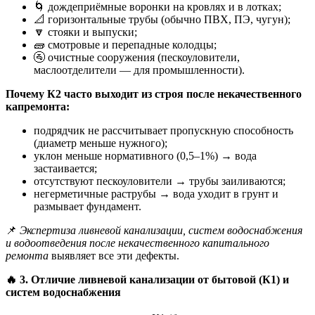
🌀 дождеприёмные воронки на кровлях и в лотках;
📐 горизонтальные трубы (обычно ПВХ, ПЭ, чугун);
🔽 стояки и выпуски;
🧱 смотровые и перепадные колодцы;
🚰 очистные сооружения (пескоуловители,
маслоотделители — для промышленности).
Почему К2 часто выходит из строя после некачественного
капремонта:
подрядчик не рассчитывает пропускную способность
(диаметр меньше нужного);
уклон меньше нормативного (0,5–1%) → вода
застаивается;
отсутствуют пескоуловители → трубы заиливаются;
негерметичные раструбы → вода уходит в грунт и
размывает фундамент.
📌
Экспертиза ливневой канализации, систем водоснабжения
и водоотведения после некачественного капитального
ремонта
выявляет все эти дефекты.
🔥
3. Отличие ливневой канализации от бытовой (К1) и
систем водоснабжения