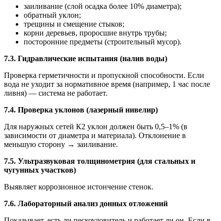
заиливание (слой осадка более 10% диаметра);
обратный уклон;
трещины и смещение стыков;
корни деревьев, проросшие внутрь трубы;
посторонние предметы (строительный мусор).
7.3. Гидравлические испытания (налив воды)
Проверка герметичности и пропускной способности. Если
вода не уходит за нормативное время (например, 1 час после
ливня) — система не работает.
7.4. Проверка уклонов (лазерный нивелир)
Для наружных сетей К2 уклон должен быть 0,5–1% (в
зависимости от диаметра и материала). Отклонение в
меньшую сторону → заиливание.
7.5. Ультразвуковая толщинометрия (для стальных и
чугунных участков)
Выявляет коррозионное истончение стенок.
7.6. Лабораторный анализ донных отложений
Показывает, есть ли пескоуловитель и работает ли он. Если в