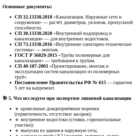
Основные документы:
СП 32.13330.2018
«Канализация. Наружные сети и
сооружения» — расчёт диаметров, уклонов, пропускной
способности.
СП 30.13330.2020
«Внутренний водопровод и
канализация» — для внутренних водостоков.
СП 73.13330.2016
«Внутренние санитарно-технические
системы» — монтаж.
ГОСТ Р 56829-2015
«Трубы полимерные для
канализации» — требования к трубам.
СП 40-107-2003
«Проектирование, монтаж и
эксплуатация систем канализации из полимерных
труб».
Постановление Правительства РФ № 615
— гарантия
5 лет на капремонт.
🎯
5. Что исследуем при экспертизе ливневой канализации
🔹 кровельные дождеприёмные воронки
(герметичность, отсутствие засоров);
🔹 внутренние водостоки (стояки, горизонтальные
участки);
🔹 выпуски из здания в наружную сеть;
🔹 наружные трубы К2 (диаметр, материал, уклон,