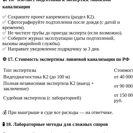
канализации
✅ Сохраните проект капремонта (раздел К2).
✅ Сфотографируйте подтопления после дождя (с датой и
временем).
✅ Не чистите трубы до приезда эксперта (если возможно).
✅ Соберите журнал эксплуатации (даты подтоплений,
вызовы аварийной службы).
✅ Направьте уведомление подрядчику за 3 дня.
⚙️
17. Стоимость экспертизы ливневой канализации по РФ
Тип экспертизы
Стоимос
Видеодиагностика К2 (до 100 м)
от 40 000
Полная независимая экспертиза К2 (выезд +
от 90 000
заключение)
от 150 00
Судебная экспертиза (с лабораторией)
руб.
💰 При выигрыше в суде все расходы — на ответчике.
🧪
18. Лабораторные методы для сложных споров