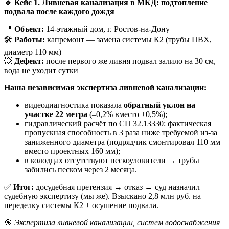
🔹
Кейс 1. Ливневая канализация в МКД: подтопление
подвала после каждого дождя
📍
Объект:
14-этажный дом, г. Ростов-на-Дону
🛠
Работы:
капремонт — замена системы К2 (трубы ПВХ,
диаметр 110 мм)
💥
Дефект:
после первого же ливня подвал залило на 30 см,
вода не уходит сутки
Наша независимая экспертиза ливневой канализации:
видеодиагностика показала
обратный уклон на
участке 22 метра
(–0,2% вместо +0,5%);
гидравлический расчёт по СП 32.13330: фактическая
пропускная способность в 3 раза ниже требуемой из-за
заниженного диаметра (подрядчик смонтировал 110 мм
вместо проектных 160 мм);
в колодцах отсутствуют пескоуловители → трубы
забились песком через 2 месяца.
✅
Итог:
досудебная претензия → отказ → суд назначил
судебную экспертизу (мы же). Взыскано 2,8 млн руб. на
переделку системы К2 + осушение подвала.
🎯
Экспертиза ливневой канализации, систем водоснабжения