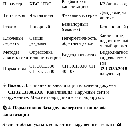
К1 (бытовая
Параметр
ХВС / ГВС
К2 (ливневая)
канализация)
Дождевые, та
Тип стоков
Чистая вода
Фекальные, серые
чистые
Безнапорный
Режим
Напорный
Безнапорный 
(самотёк)
Заиливание,
Ключевые
Свищи,
Негерметичность,
недостаточны
дефекты
разрывы
обратный уклон
малый диамет
Методы
Опрессовка,
Видеодиагнос
Видеодиагностика
диагностики
толщинометрия
гидравлическ
СП
СП 30.13330,
СП 30.13330, СП
Нормативы
32.13330.2018
СП 73.13330
40-107
наружная)
⚠️
Важно:
Для ливневой каналитации ключевой документ
—
СП 32.13330.2018
«Канализация. Наружные сети и
сооружения». Многие подрядчики его игнорируют.
📚
4. Нормативная база для экспертизы ливневой
канализации
Эксперт обязан указать конкретные нарушенные пункты. 📖