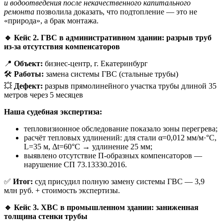
и водоотведения после некачественного капитального
ремонта
позволила доказать, что подтопление — это не
«природа», а брак монтажа.
🔹
Кейс 2. ГВС в административном здании: разрыв труб
из-за отсутствия компенсаторов
📍
Объект:
бизнес-центр, г. Екатеринбург
🛠
Работы:
замена системы ГВС (стальные трубы)
💥
Дефект:
разрыв прямолинейного участка трубы длиной 35
метров через 5 месяцев
Наша судебная экспертиза:
тепловизионное обследование показало зоны перегрева;
расчёт тепловых удлинений: для стали α=0,012 мм/м·°C,
L=35 м, Δt=60°C → удлинение 25 мм;
выявлено отсутствие П-образных компенсаторов —
нарушение СП 73.13330.2016.
✅
Итог:
суд присудил полную замену системы ГВС — 3,9
млн руб. + стоимость экспертизы.
🔹
Кейс 3. ХВС в промышленном здании: заниженная
толщина стенки трубы