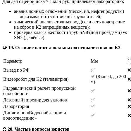
Для дел с ценой иска > 1 млн руб. привлекаем лабораторию:
анализ донных отложений (песок, ил, нефтепродукты)
— доказывает отсутствие пескоуловителей;
химический анализ сточных вод (если есть подозрение
на сброс в К2 запрещённых веществ);
проверка класса жёсткости труб SN8 (под проездами) vs
SN2 (дешёвые).
🧩
19. Отличие нас от локальных «специалистов» по К2
С
Параметр
Мы
э
Выезд по РФ
✅
❌
✅ (Rioned, до 200
Видеоробот для К2 (телеметрия)
❌
м)
Гидравлический расчёт пропускной
✅
❌
способности
Лазерный нивелир для уклонов
✅
❌
Лаборатория
✅
❌
Диплом по «Водоснабжению и
✅
❌
водоотведению»
⚖️
20. Частые вопросы юристов