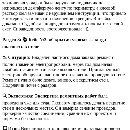
технология укладки была нарушена: подрядчик не
использовал демпферную ленту по периметру, а клеевой
раствор был замешан с нарушением инструкции, что привело
к потере эластичности и появлению трещин. Вина была
доказана. Суд обязал подрядчика заменить покрытие за свой
счет. Справедливость восторжествовала. 💪
Раздел 8:
📚
Кейс №3. «Скрытая угроза» — когда
опасность в стене
📉
Ситуация:
Владелец частного дома заказал ремонт с
полной заменой электропроводки. Через год дом начал
«выбивать» автоматические выключатели. Приглашенный
электрик обнаружил частичное оплавление проводов в стене.
Ремонт нужно было делать заново, с вскрытием стен.
Подрядчик исчез с радаров.
🔍
Экспертиза:
Экспертиза ремонтных работ
была
проведена уже для суда. Эксперту пришлось делать вскрытие
стен в нескольких местах. Он замерил сечение проводов,
проверил качество соединений, сравнил их с проектом и
нормами безопасности.
💥
Итог:
Выяснилось, что подрядчик использовал провода