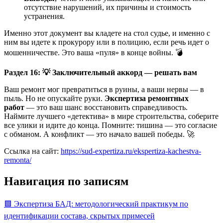
отсутствие нарушений, их причины и стоимость
устранения.
Именно этот документ вы кладете на стол судье, и именно с
ним вы идете к прокурору или в полицию, если речь идет о
мошенничестве. Это ваша «пуля» в конце войны. 💣
Раздел 16:
💡
Заключительный аккорд — решать вам
Ваш ремонт мог превратиться в руины, а ваши нервы — в
пыль. Но не опускайте руки.
Экспертиза ремонтных
работ
— это ваш шанс восстановить справедливость.
Наймите лучшего «детектива» в мире строительства, соберите
все улики и идите до конца. Помните: тишина — это согласие
с обманом. А конфликт — это начало вашей победы. 🚀
Ссылка на сайт:
https://sud-expertiza.ru/ekspertiza-kachestva-
remonta/
Навигация по записям
🟩 Экспертиза БАД: методологический практикум по
идентификации состава, скрытых примесей