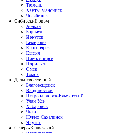
Тюмень
Ханты-Мансийск
Челябинск
Сибирский округ
Абакан
Барнаул
Иркутск
Кемерово
Красноярск
Кызыл
Новосибирск
Норильск
Омск
Томск
Дальневосточный
Благовещенск
Владивосток
Петропавловск-Камчатский
Улан-Удэ
Хабаровск
Чита
Южно-Сахалинск
Якутск
Северо-Кавказский