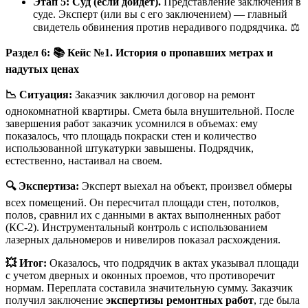
Этап 5: Суд (если дойдет).
Представление заключения в
суде. Эксперт (или вы с его заключением) — главный
свидетель обвинения против нерадивого подрядчика. ⚖️
Раздел 6:
📚
Кейс №1. История о пропавших метрах и
надутых ценах
📉
Ситуация:
Заказчик заключил договор на ремонт
однокомнатной квартиры. Смета была внушительной. После
завершения работ заказчик усомнился в объемах: ему
показалось, что площадь покраски стен и количество
использованной штукатурки завышены. Подрядчик,
естественно, настаивал на своем.
🔍
Экспертиза:
Эксперт выехал на объект, произвел обмеры
всех помещений. Он пересчитал площади стен, потолков,
полов, сравнил их с данными в актах выполненных работ
(КС-2). Инструментальный контроль с использованием
лазерных дальномеров и нивелиров показал расхождения.
💥
Итог:
Оказалось, что подрядчик в актах указывал площади
с учетом дверных и оконных проемов, что противоречит
нормам. Переплата составила значительную сумму. Заказчик
получил заключение
экспертизы ремонтных работ
, где была