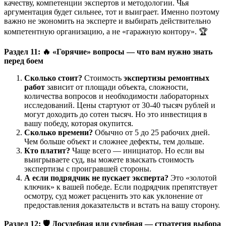
качеству, компетенции экспертов и методологии. Чья
аргументация будет сильнее, тот и выиграет. Именно поэтому
важно не экономить на эксперте и выбирать действительно
компетентную организацию, а не «гаражную контору». 🏆
Раздел 11:
🔥
«Горячие» вопросы — что вам нужно знать
перед боем
Сколько стоит?
Стоимость
экспертизы ремонтных
работ
зависит от площади объекта, сложности,
количества вопросов и необходимости лабораторных
исследований. Цены стартуют от 30-40 тысяч рублей и
могут доходить до сотен тысяч. Но это инвестиция в
вашу победу, которая окупится.
Сколько времени?
Обычно от 5 до 25 рабочих дней.
Чем больше объект и сложнее дефекты, тем дольше.
Кто платит?
Чаще всего — инициатор. Но если вы
выигрываете суд, вы можете взыскать стоимость
экспертизы с проигравшей стороны.
А если подрядчик не пускает эксперта?
Это «золотой
ключик» к вашей победе. Если подрядчик препятствует
осмотру, суд может расценить это как уклонение от
предоставления доказательств и встать на вашу сторону.
Раздел 12:
🛡
️ Досудебная или судебная — стратегия выбора