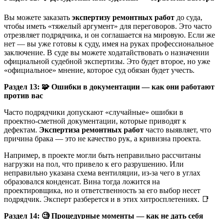
Вы можете заказать
экспертизу ремонтных работ
до суда,
чтобы иметь «тяжелый аргумент» для переговоров. Это часто
отрезвляет подрядчика, и он соглашается на мировую. Если же
нет — вы уже готовы к суду, имея на руках профессиональное
заключение. В суде вы можете ходатайствовать о назначении
официальной судебной экспертизы. Это будет второе, но уже
«официальное» мнение, которое суд обязан будет учесть.
Раздел 13:
🧩
Ошибки в документации — как они работают
против вас
Часто подрядчики допускают «случайные» ошибки в
проектно-сметной документации, которые приводят к
дефектам.
Экспертиза ремонтных работ
часто выявляет, что
причина брака — это не качество рук, а кривизна проекта.
Например, в проекте могли быть неправильно рассчитаны
нагрузки на пол, что привело к его разрушению. Или
неправильно указана схема вентиляции, из-за чего в углах
образовался конденсат. Вина тогда ложится на
проектировщика, но и ответственность за его выбор несет
подрядчик. Эксперт разберется и в этих хитросплетениях. 📑
Раздел 14:
🧐
Процедурные моменты — как не дать себя