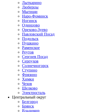
Лыткарино
Люберцы
Мытищи
Наро-Фоминск
Ногинск
Одинцово
Орехово-Зуево
Павловский Посад
Подольск
Пушкино
Раменское
Реутов
Сергиев Посад
Серпухов
Солнечногорск
Ступино
Фрязино
Химки
Чехов
Щелково
Электросталь
Центральный округ
Белгород
Брянск
Владимир