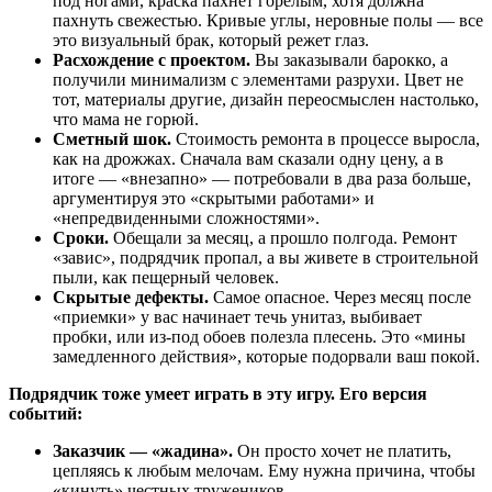
под ногами, краска пахнет горелым, хотя должна
пахнуть свежестью. Кривые углы, неровные полы — все
это визуальный брак, который режет глаз.
Расхождение с проектом.
Вы заказывали барокко, а
получили минимализм с элементами разрухи. Цвет не
тот, материалы другие, дизайн переосмыслен настолько,
что мама не горюй.
Сметный шок.
Стоимость ремонта в процессе выросла,
как на дрожжах. Сначала вам сказали одну цену, а в
итоге — «внезапно» — потребовали в два раза больше,
аргументируя это «скрытыми работами» и
«непредвиденными сложностями».
Сроки.
Обещали за месяц, а прошло полгода. Ремонт
«завис», подрядчик пропал, а вы живете в строительной
пыли, как пещерный человек.
Скрытые дефекты.
Самое опасное. Через месяц после
«приемки» у вас начинает течь унитаз, выбивает
пробки, или из-под обоев полезла плесень. Это «мины
замедленного действия», которые подорвали ваш покой.
Подрядчик тоже умеет играть в эту игру. Его версия
событий:
Заказчик — «жадина».
Он просто хочет не платить,
цепляясь к любым мелочам. Ему нужна причина, чтобы
«кинуть» честных тружеников.