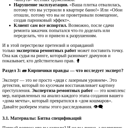
Нарушение эксплуатации.
«Ваша плитка отвалилась,
потому что вы устроили в квартире баню!» Или «Обои
отошли, потому что вы не проветривали помещение,
создав парниковый эффект».
Клиент сам все испортил.
Возможно, после сдачи
ремонта заказчик попытался что-то доделать или
переделать, что и привело к разрушениям.
И в этой перестрелке претензий и оправданий
только
экспертиза ремонтных работ
может поставить точку.
Она как судья на ринге, который разнимает драчунов и
показывает, кто действительно прав. 🥊
Раздел 3:
🧱
Кирпичики правды — что исследует эксперт?
Эксперт — это не просто «дядя с лазерным уровнем». Это
детектив, который по кусочкам восстанавливает картину
преступления.
Экспертиза ремонтных работ
— это комплекс
мер, направленных на анализ каждого этапа создания вашего
«дома мечты», который превратился в «дом кошмаров».
Давайте разберем этапы этого расследования. 👁️‍🗨️
3.1. Материалы: Битва спецификаций
Первый вопрос: что вы купили? И не вы лично, а подрядчик.