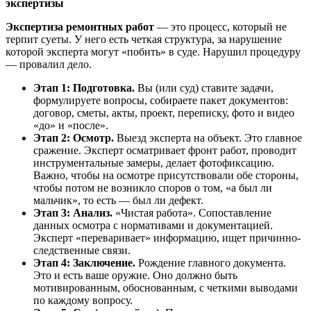
экспертизы
Экспертиза ремонтных работ
— это процесс, который не
терпит суеты. У него есть четкая структура, за нарушение
которой эксперта могут «побить» в суде. Нарушил процедуру
— провалил дело.
Этап 1: Подготовка.
Вы (или суд) ставите задачи,
формулируете вопросы, собираете пакет документов:
договор, сметы, акты, проект, переписку, фото и видео
«до» и «после».
Этап 2: Осмотр.
Выезд эксперта на объект. Это главное
сражение. Эксперт осматривает фронт работ, проводит
инструментальные замеры, делает фотофиксацию.
Важно, чтобы на осмотре присутствовали обе стороны,
чтобы потом не возникло споров о том, «а был ли
мальчик», то есть — был ли дефект.
Этап 3: Анализ.
«Чистая работа». Сопоставление
данных осмотра с нормативами и документацией.
Эксперт «переваривает» информацию, ищет причинно-
следственные связи.
Этап 4: Заключение.
Рождение главного документа.
Это и есть ваше оружие. Оно должно быть
мотивированным, обоснованным, с четкими выводами
по каждому вопросу.