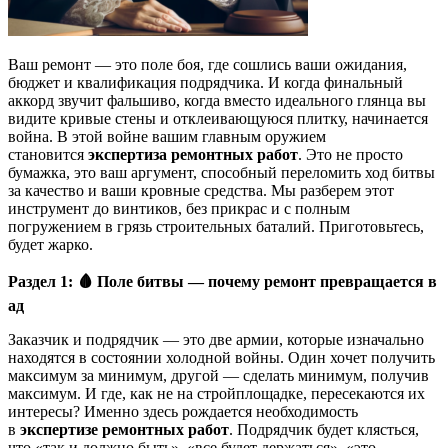
Ваш ремонт — это поле боя, где сошлись ваши ожидания,
бюджет и квалификация подрядчика. И когда финальный
аккорд звучит фальшиво, когда вместо идеального глянца вы
видите кривые стены и отклеивающуюся плитку, начинается
война. В этой войне вашим главным оружием
становится
экспертиза ремонтных работ
. Это не просто
бумажка, это ваш аргумент, способный переломить ход битвы
за качество и ваши кровные средства. Мы разберем этот
инструмент до винтиков, без прикрас и с полным
погружением в грязь строительных баталий. Приготовьтесь,
будет жарко.
Раздел 1:
🩸
Поле битвы — почему ремонт превращается в
ад
Заказчик и подрядчик — это две армии, которые изначально
находятся в состоянии холодной войны. Один хочет получить
максимум за минимум, другой — сделать минимум, получив
максимум. И где, как не на стройплощадке, пересекаются их
интересы? Именно здесь рождается необходимость
в
экспертизе ремонтных работ
. Подрядчик будет клясться,
что «так и должно быть», «все будет держаться», «это