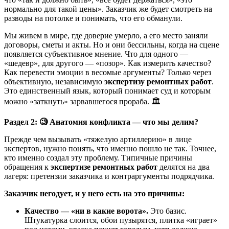
нормально для такой цены». Заказчик же будет смотреть на
разводы на потолке и понимать, что его обманули.
Мы живем в мире, где доверие умерло, а его место заняли
договоры, сметы и акты. Но и они бессильны, когда на сцене
появляется субъективное мнение. Что для одного —
«шедевр», для другого — «позор». Как измерить качество?
Как перевести эмоции в весомые аргументы? Только через
объективную, независимую
экспертизу ремонтных работ
.
Это единственный язык, который понимает суд и которым
можно «заткнуть» зарвавшегося прораба. 🏛️
Раздел 2:
🧐
Анатомия конфликта — что мы делим?
Прежде чем вызывать «тяжелую артиллерию» в лице
экспертов, нужно понять, что именно пошло не так. Точнее,
кто именно создал эту проблему. Типичные причины
обращения к
экспертизе ремонтных работ
делятся на два
лагеря: претензии заказчика и контраргументы подрядчика.
Заказчик негодует, и у него есть на это причины:
Качество — «ни в какие ворота».
Это базис.
Штукатурка слоится, обои пузырятся, плитка «играет»