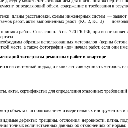
ие доступу может стать основанием для признания экспертизы 
умент, определяющий объем, содержание и требования к результат
тежи, планы расстановки, схемы инженерных систем — задают эта
ъемов работ, акты выполненных работ (КС-2, КС-3) — позволяю
риемки работ. Согласно п. 5 ст. 720 ГК РФ, при возникновен
ертиза.
необходимы образцы использованных материалов (керны бетона,
ткой места, а также фотографии «до» начала работ, если они име
ментарий экспертизы ремонтных работ в квартире
ется на системный подход и включает совокупность методов, на
еты, акты, сертификаты) для определения эталонных требований
мотр объекта с использованием измерительных инструментов и 
видимые дефекты: трещины, отслоения, неровности, пятна, под
ния точных количественных данных об отклонениях от нормы: 