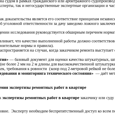
чена судом в рамках гражданского или арбитражного судопроизв
ксперты, так и негосударственные экспертные организации и ч
 доказательства является его соответствие принципам независ
б уголовной ответственности за дачу заведомо ложного заключен
едении исследования руководствуется обширным перечнем норм
ливает, что качество выполненной работы должно соответствов
роительные нормы и правила).
спространяется на случаи, когда заказчиком ремонта выступает
ытия»
— базовый документ для оценки качества штукатурных, ш
е более 2 мм на 2 м длины для высококачественной штукатурки),
к, требования к ровности (зазор под 2-метровой рейкой не бол
едования и мониторинга технического состояния»
— даёт мет
ения экспертизы ремонтных работ в квартире
ах
экспертизы ремонтных работ в квартире
заказчику или суду
овие. Эксперту необходим беспрепятственный доступ ко всем п