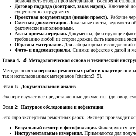
возможность отбора проб материалов. Воспрепятствован
Договор подряда (контракт, заказ-наряд).
Ключевой док
существенно затрудняется.
Проектная документация (дизайн-проект).
Рабочие чер
Сметная документация.
Локальные сметы, ведомости об
фактически выполненными.
Акты приема-передачи.
Документы, фиксирующие факт п
требованию любой из сторон должна быть назначена эксп
Образцы материалов.
Для лабораторных исследований 
Фото- и видеоматериалы.
Снимки дефектов с датой и ме
Глава 4.
🔬
Методологическая основа и технический инстру
Методология
экспертизы ремонтных работ в квартире
опира
так и использованных материалов [citation:3, 5].
Этап 1: Документальный анализ
Эксперт изучает все предоставленные документы (договор, см
Этап 2: Натурное обследование и дефектация
Это ядро экспертизы ремонтных работ. Эксперт производит ос
Визуальный осмотр и фотофиксация.
Фиксируются все 
Инструментальные измерения.
Применяются для получе