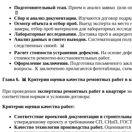
Подготовительный этап.
Прием и анализ заявки (или оп
📄
Сбор и анализ документации.
Изучаются договор подряд
Осмотр объекта и отбор проб.
Выезд эксперта на место
замеры, отбор проб материалов для лабораторных исслед
Лабораторные исследования.
Доставка проб в аккреди
Анализ данных и синтез выводов.
Систематизация полу
следственных связей. 📊
Расчет стоимости устранения дефектов.
На основе деф
стоимости ремонтно-восстановительных работ.
Оформление заключения.
Подготовка письменного закл
вопросы. К заключению прилагаются фототаблицы, схем
Глава 6.
📊
Критерии оценки качества ремонтных работ в 
При проведении
экспертизы ремонтных работ в квартире
эк
соответствия нормам и условиям договора:
Критерии оценки качества работ:
Соответствие проектной документации и строительн
утвержденному проекту и требованиям СП, СНиП, ГОСТ
Качество технологии производства работ.
Оценивается 