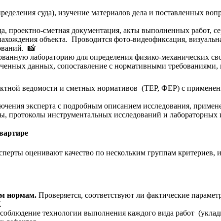
ределения суда), изучение материалов дела и поставленных воп
а, проектно-сметная документация, акты выполненных работ, се
 нахождения объекта. Проводится фото-видеофиксация, визуальн
ований. 📸
тованную лабораторию для определения физико-механических сво
ченных данных, сопоставление с нормативными требованиями, 
ектной ведомости и сметных нормативов (ТЕР, ФЕР) с применен
ючения эксперта с подробным описанием исследования, примен
ы, протоколы инструментальных исследований и лабораторных 
квартире
сперты оценивают качество по нескольким группам критериев, 
ым нормам.
Проверяется, соответствуют ли фактические парамет
.
соблюдение технологии выполнения каждого вида работ (укладк