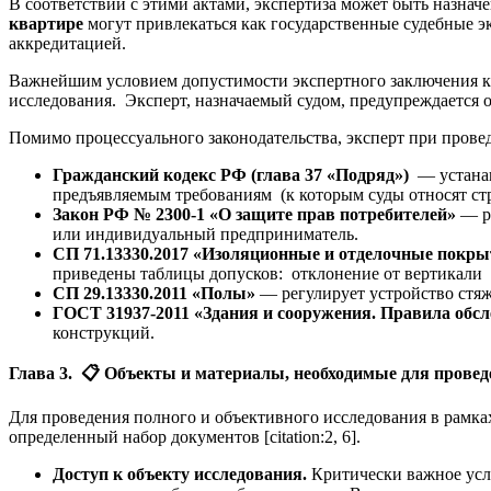
В соответствии с этими актами, экспертиза может быть назна
квартире
могут привлекаться как государственные судебные э
аккредитацией.
Важнейшим условием допустимости экспертного заключения как
исследования. Эксперт, назначаемый судом, предупреждается о
Помимо процессуального законодательства, эксперт при пров
Гражданский кодекс РФ (глава 37 «Подряд»)
— устанав
предъявляемым требованиям (к которым суды относят ст
Закон РФ № 2300-1 «О защите прав потребителей»
— ра
или индивидуальный предприниматель.
СП 71.13330.2017 «Изоляционные и отделочные покр
приведены таблицы допусков: отклонение от вертикали (н
СП 29.13330.2011 «Полы»
— регулирует устройство стяже
ГОСТ 31937-2011 «Здания и сооружения. Правила обсл
конструкций.
Глава 3.
📋
Объекты и материалы, необходимые для провед
Для проведения полного и объективного исследования в рамк
определенный набор документов [citation:2, 6].
Доступ к объекту исследования.
Критически важное усл