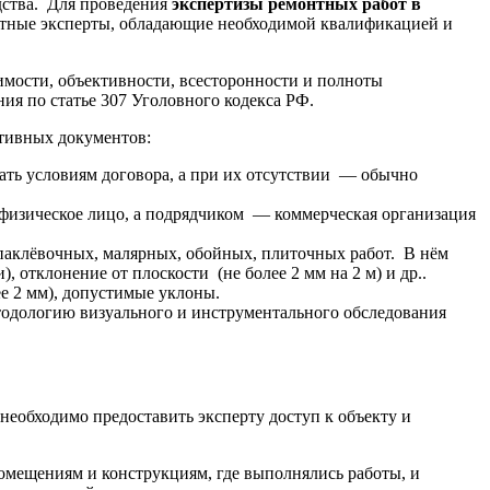
одства. Для проведения
экспертизы ремонтных работ в
астные эксперты, обладающие необходимой квалификацией и
имости, объективности, всесторонности и полноты
ия по статье 307 Уголовного кодекса РФ.
ативных документов:
ать условиям договора, а при их отсутствии — обычно
 физическое лицо, а подрядчиком — коммерческая организация
паклёвочных, малярных, обойных, плиточных работ. В нём
 отклонение от плоскости (не более 2 мм на 2 м) и др..
ее 2 мм), допустимые уклоны.
одологию визуального и инструментального обследования
 необходимо предоставить эксперту доступ к объекту и
омещениям и конструкциям, где выполнялись работы, и