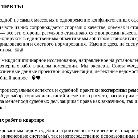
аспекты
я одной из самых массовых и одновременно конфликтогенных сфе
часть из них сопровождается спорами о качестве, объемах и ст
 все эти стороны регулярно сталкиваются с вопросами качеств
игнорируются, единственным объективным арбитром становится с
ериаловедения и сметного нормирования. Именно здесь на сцен
ртизы. ⚖️🔬
междисциплинарное исследование, направленное на установлени
енерных работ в жилом помещении. Мы, эксперты Союза «Федер
озненные данные проектной документации, дефектные ведомост
бный допрос. 🧠🛡️
 процессуальных аспектов и судебной практики
экспертизы рем
роб до лабораторных испытаний и сметного расчета, рассмотрим
за меняет ход судебных дел, защищая права как заказчиков, так
🔥📊
х работ в квартире
ированным видом судебной строительно-технической и товарове
, инженерные системы), так и непосредственно использованные 