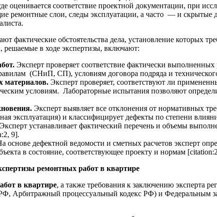
где оценивается соответствие проектной документации, при исс
е ремонтные слои, следы эксплуатации, а часто — и скрытые д
алиста.
ют фактические обстоятельства дела, установление которых тре
 решаемые в ходе экспертизы, включают:
абот.
Эксперт проверяет соответствие фактически выполненных
вилам (СНиП, СП), условиям договора подряда и технического за
х материалов.
Эксперт проверяет, соответствуют ли примененн
ческим условиям. Лабораторные испытания позволяют определит
кновения.
Эксперт выявляет все отклонения от нормативных тр
ная эксплуатация) и классифицирует дефекты по степени влияни
Эксперт устанавливает фактический перечень и объемы выполне
2, 9].
На основе дефектной ведомости и сметных расчетов эксперт опр
екта в состояние, соответствующее проекту и нормам [citation:2,
спертизы ремонтных работ в квартире
абот в квартире
, а также требования к заключению эксперта р
РФ, Арбитражный процессуальный кодекс РФ) и Федеральным за