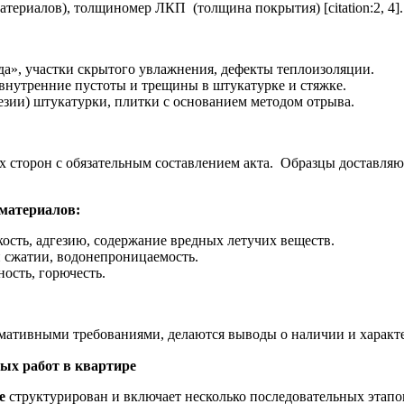
териалов), толщиномер ЛКП (толщина покрытия) [citation:2, 4].
а», участки скрытого увлажнения, дефекты теплоизоляции.
внутренние пустоты и трещины в штукатурке и стяжке.
зии) штукатурки, плитки с основанием методом отрыва.
х сторон с обязательным составлением акта. Образцы доставля
материалов:
ость, адгезию, содержание вредных летучих веществ.
 сжатии, водонепроницаемость.
ость, горючесть.
ативными требованиями, делаются выводы о наличии и характер
ых работ в квартире
е
структурирован и включает несколько последовательных этапов [c